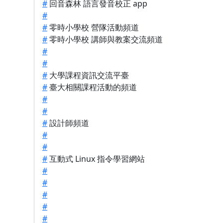
#
回音森林 語言發音校正 app
#
#
零時小學校 營隊活動頻道
#
零時小學校 講師與教案交流頻道
#
#
#
大學課程資訊交流平臺
#
臺大相關課程活動的頻道
#
#
#
設計師頻道
#
#
#
互動式 Linux 指令學習網站
#
#
#
#
#