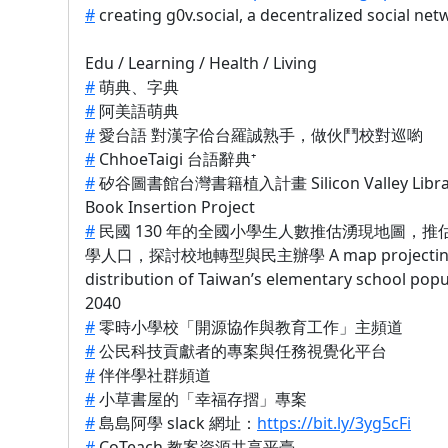
#
creating g0v.social, a decentralized social net
Edu / Learning / Health / Living
#
萌典、字典
#
阿美語萌典
#
愛台語 對漢字佮台羅誠熟手，做伙鬥校對巡喲
#
ChhoeTaigi 台語辭典⁺
#
矽谷圖書館台灣書籍植入計畫 Silicon Valley Librar
Book Insertion Project
#
民國 130 年的全國小學生人數推估湧現地圖，推
學人口，探討校地轉型與民主辦學 A map projecting
distribution of Taiwan’s elementary school popu
2040
#
零時小學校「開源協作與教育工作」主頻道
#
公民科技貢獻者的專案與任務視覺化平台
#
伴伴學社群頻道
#
小草書屋的「幸福存摺」專案
#
島島阿學 slack 網址：
https://bit.ly/3yg5cFi
#
CoTeach 教案資源共享平臺