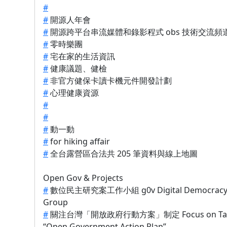
#
#
開源人年會
#
開源跨平台串流媒體和錄影程式 obs 技術交流頻
#
零時樂團
#
宅在家的生活資訊
#
健康議題、健檢
#
非官方健保卡讀卡機元件開發計劃
#
心理健康資源
#
#
#
動一動
#
for hiking affair
#
全台露營區合法共 205 筆資料與線上地圖
Open Gov & Projects
#
數位民主研究案工作小組 g0v Digital Democracy 
Group
#
關注台灣「開放政府行動方案」制定 Focus on Taiw
“Open Government Action Plan”