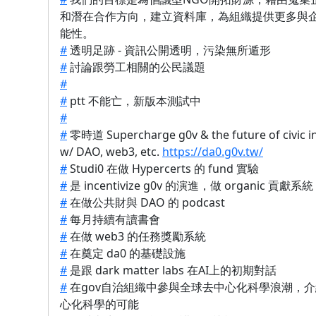
和潛在合作方向，建立資料庫，為組織提供更多與
能性。
#
透明足跡 - 資訊公開透明，污染無所遁形
#
討論跟勞工相關的公民議題
#
#
ptt 不能亡，新版本測試中
#
#
零時道 Supercharge g0v & the future of civic i
w/ DAO, web3, etc.
https://da0.g0v.tw/
#
Studi0 在做 Hypercerts 的 fund 實驗
#
是 incentivize g0v 的演進，做 organic 貢獻系統
#
在做公共財與 DAO 的 podcast
#
每月持續有讀書會
#
在做 web3 的任務獎勵系統
#
在奠定 da0 的基礎設施
#
是跟 dark matter labs 在AI上的初期對話
#
在gov自治組織中參與全球去中心化科學浪潮，
心化科學的可能