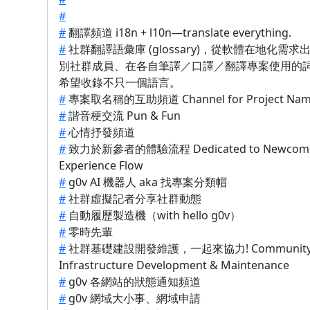
#
#
翻譯頻道 i18n + l10n—translate everything.
#
社群翻譯語彙庫 (glossary)，從軟體在地化需
別社群成員、在各自筆譯／口譯／翻譯專案使用的
希望收錄不只一個語言。
#
專案取名稱的互助頻道 Channel for Project Nam
#
諧音梗交流 Pun & Fun
#
心情抒發頻道
#
致力於新參者的體驗流程 Dedicated to Newcom
Experience Flow
#
g0v AI 機器人 aka 找專案分類帽
#
社群虛擬記者分享社群動態
#
自動履歷製造機（with hello g0v）
#
零時先輩
#
社群基礎建設開發維護，一起來協力! Communit
Infrastructure Development & Maintenance
#
g0v 各網站的狀態通知頻道
#
g0v 網域大小事、網域申請