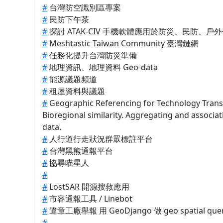
#
台灣防空識別區專案
#
民防下午茶
#
探討 ATAK-CIV 手機軟體應用於防災、民防、戶
#
Meshtastic Taiwan Community 臺灣鏈網
#
任務化提升台灣防災準備
#
地理資訊、地理資料 Geo-data
#
能源議題頻道
#
租屋資料與議題
#
Geographic Referencing for Technology Transf
Bioregional similarity. Aggregating and associa
data.
#
人行道行走狀況群眾標註平台
#
台灣黑熊通報平台
#
協尋喵星人
#
#
LostSAR 開源搜救應用
#
市容通報工具 / Linebot
#
違章工廠舉報 用 GeoDjango 做 geo spatial que
#