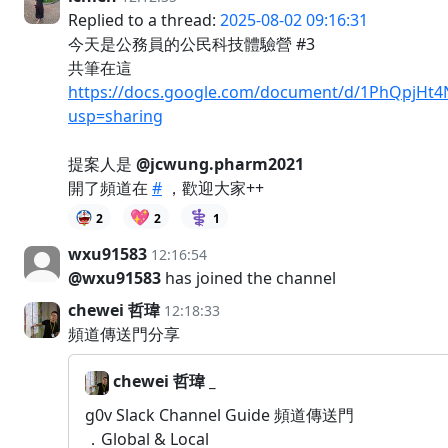
Replied to a thread:
2025-08-02 09:16:31
今天是公務員的公民科技體驗營 #3
共筆在這
https://docs.google.com/document/d/1PhQpjH
usp=sharing
提案人是
@jcwung.pharm2021
開了頻道在
#
，歡迎大家++
💖
⚕️
2
2
1
wxu91583
12:16:54
@wxu91583
has joined the channel
chewei 哲瑋
12:18:33
頻道傳送門分享
chewei 哲瑋 _
g0v Slack Channel Guide 頻道傳送門
．Global & Local