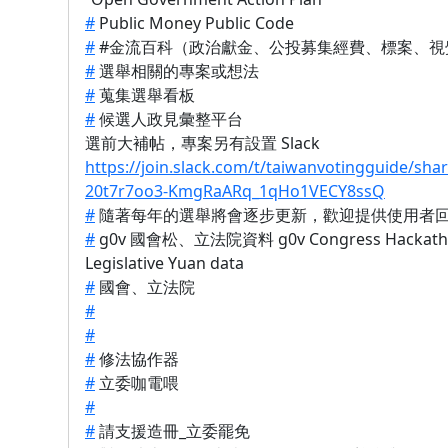
#
Public Money Public Code
#
#金流百科（政治獻金、公投募集經費、標案、視
#
選舉相關的專案或想法
#
蒐集選舉看板
#
候選人政見彙整平台
選前大補帖，專案另有設置 Slack
https://join.slack.com/t/taiwanvotingguide/shar
20t7r7oo3-KmgRaARq_1qHo1VECY8ssQ
#
隨著每年的選舉將會逐步更新，歡迎提供使用者
#
g0v 國會松、立法院資料 g0v Congress Hackath
Legislative Yuan data
#
國會、立法院
#
#
#
修法協作器
#
立委咖電喂
#
#
請支援造冊_立委罷免