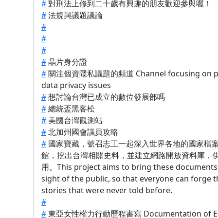
#
對刑法上修到二十歲有興趣的朋友歡迎參與喔！
#
法規與議題議論
#
#
#
#
晶片身分證
#
關注個資隱私議題的頻道 Channel focusing on pe
data privacy issues
#
想討論台灣已成立的數位發展部嗎
#
總統盃黑客松
#
美國台灣觀測站
#
北加州國會議員攻略
#
國家寶藏，號召志工一起深入世界各地的國家檔
館，挖出台灣相關史料，並建立網路開放資料庫，
用。This project aims to bring these documents 
sight of the public, so that everyone can forge 
stories that were never told before.
#
#
東亞女性權力行動歷程書寫 Documentation of Eas