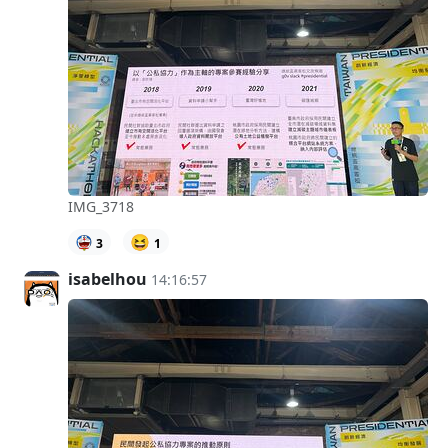
IMG_3718
😆
3
1
isabelhou
14:16:57