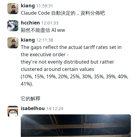
kiang
11:59:31
Claude Code 自動決定的，資料分佈吧
hcchien
12:01:33
顯然不能盡信 AI ww
kiang
12:11:38
The gaps reflect the actual tariff rates set in
the executive order -
they're not evenly distributed but rather
clustered around certain values
(10%, 15%, 19%, 20%, 25%, 30%, 35%, 39%, 40%,
41%).
它的解釋
isabelhou
14:12:24