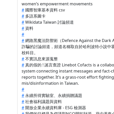
women’s empowerment movements
#
國際智庫基本資料 csv
#
多語系圖卡
#
Wikidata Taiwan 討論頻道
#
資料
#
#
網路黑魔法防禦術（Defence Against the Dark
詐騙的討論頻道，頻道名稱取自於哈利波特小說中
校科目。
#
不實訊息來源蒐整
#
真的假的 ! 謠言查證 Linebot Cofacts is a collabo
system connecting instant messages and fact-c
reports together. It’s a grass-root effort fighting
mis/disinformation in Taiwan.
#
#
永續所得實驗室、永續捐贈議題
#
社會福利議題與資料
#
開放企業永續資料庫 - ESG 檢測器
#
我們的目標是為倡議型NGO開拓財源，藉由蒐集