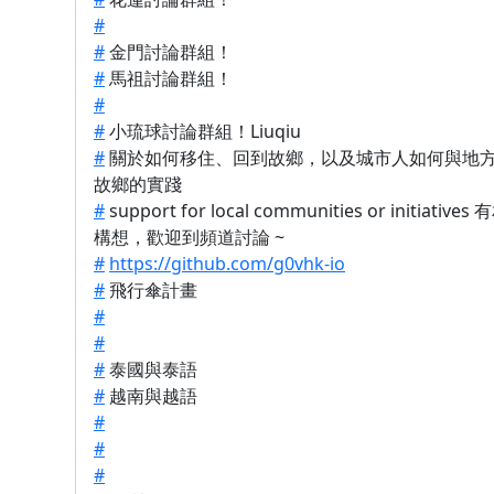
#
#
金門討論群組！
#
馬祖討論群組！
#
#
小琉球討論群組！Liuqiu
#
關於如何移住、回到故鄉，以及城市人如何與地
故鄉的實踐
#
support for local communities or initiati
構想，歡迎到頻道討論 ~
#
https://github.com/g0vhk-io
#
飛行傘計畫
#
#
#
泰國與泰語
#
越南與越語
#
#
#