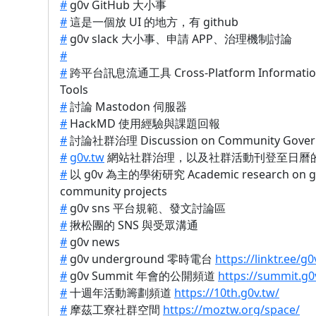
#
g0v GitHub 大小事
#
這是一個放 UI 的地方，有 github
#
g0v slack 大小事、申請 APP、治理機制討論
#
#
跨平台訊息流通工具 Cross-Platform Information
Tools
#
討論 Mastodon 伺服器
#
HackMD 使用經驗與課題回報
#
討論社群治理 Discussion on Community Gover
#
g0v.tw
網站社群治理，以及社群活動刊登至日曆
#
以 g0v 為主的學術研究 Academic research on g
community projects
#
g0v sns 平台規範、發文討論區
#
揪松團的 SNS 與受眾溝通
#
g0v news
#
g0v underground 零時電台
https://linktr.ee/g
#
g0v Summit 年會的公開頻道
https://summit.g0
#
十週年活動籌劃頻道
https://10th.g0v.tw/
#
摩茲工寮社群空間
https://moztw.org/space/