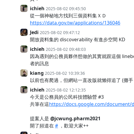
ichieh
2025-08-02 09:45:50
從一個神秘地方找到三個資料集ＸＤ
https://data.gov.tw/applications/136046
Jedi
2025-08-02 09:47:12
開放資料集的 discoverability 有進步空間 KD
ichieh
2025-08-02 09:48:03
因為遇到的公務員夥伴想做的其實就跟這個 lin
者的訊息
kiang
2025-08-02 10:39:36
以前也有爬過，但網站一直改版就懶得追了 (攤手
ichieh
2025-08-02 12:12:35
今天是公務員的公民科技體驗營 #3
共筆在這
https://docs.google.com/documen
提案人是
@jcwung.pharm2021
開了頻道在
#
，歡迎大家++