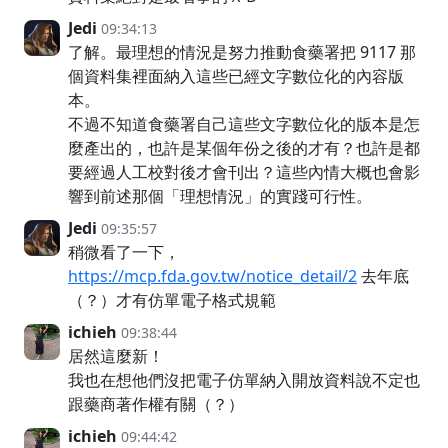
Jedi
09:34:13
了解。最理想的情況是努力推動食藥署把 9117 那
個資料集裡面納入這些已經文字數位化的內容版
本。
不過不知道食藥署自己這些文字數位化的版本是怎
麼產出的，也許是某個年份之後的才有？也許是都
要經過人工校對後才會刊出？這些內情大概也會影
響到前述那個「理想情況」的實踐可行性。
Jedi
09:35:57
稍微看了一下，
https://mcp.fda.gov.tw/notice_detail/2
去年底
（？）才有仿單電子格式規範
ichieh
09:38:44
居然這麼新！
我也在想他們沒把電子仿單納入開放資料說不定也
跟藥商著作權有關（？）
ichieh
09:44:42