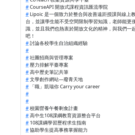
#
CourseAPI 開放式課程資訊匯流學院
#
Lipoic 是一個致力於整合與改善遠距授課與線上
台，並讓學生能不受空間限制學習知識，老師能更
識，並且我們也熱衷於開放文化的精神，與我們一
吧！
#
討論各校學生自治組織經驗
#
#
社團招商與管理專案
#
壓力排解平臺專案
#
高中歷史筆記共筆
#
文學創作網站—廢青天地
#
「職」凱瑞你 Carry your career
#
#
#
校園營養午餐剩食計畫
#
高中生108課綱教育資源整合平台
#
108課綱學習歷程求生指南
#
協助學生提高事務掌握能力