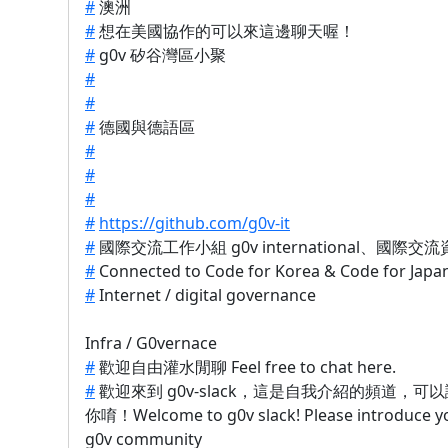
#
澳洲
#
想在美國協作的可以來這邊聊天喔！
#
g0v 矽谷灣區小聚
#
#
#
德國與德語區
#
#
#
#
https://github.com/g0v-it
#
國際交流工作小組 g0v international、國際
#
Connected to Code for Korea & Code for Japa
#
Internet / digital governance
Infra / G0vernace
#
歡迎自由灌水閒聊 Feel free to chat here.
#
歡迎來到 g0v-slack，這是自我介紹的頻道，可
你唷！Welcome to g0v slack! Please introduce yo
g0v community