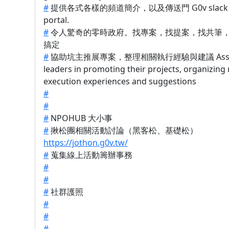
#
提供各式各樣的頻道簡介，以及傳送門 G0v slack ch
portal.
#
令人驚奇的零時政府。找專案，找提案，找共筆，
搞定
#
協助坑主推展專案，整理相關執行經驗與建議 Assist 
leaders in promoting their projects, organizing 
execution experiences and suggestions
#
#
#
NPOHUB 大小事
#
揪松團相關活動討論（黑客松、基礎松）
https://jothon.g0v.tw/
#
蒐集線上活動籌辦事務
#
#
#
社群護照
#
#
#