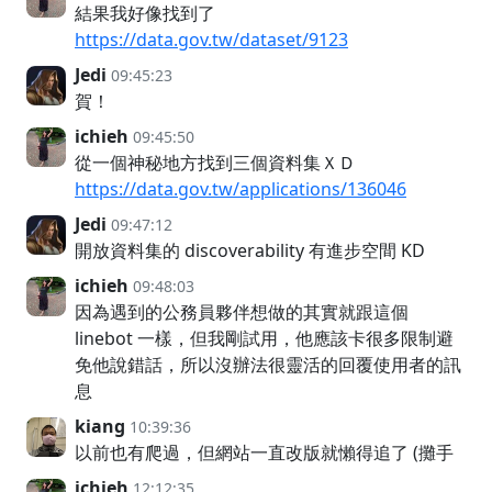
結果我好像找到了
https://data.gov.tw/dataset/9123
Jedi
09:45:23
賀！
ichieh
09:45:50
從一個神秘地方找到三個資料集ＸＤ
https://data.gov.tw/applications/136046
Jedi
09:47:12
開放資料集的 discoverability 有進步空間 KD
ichieh
09:48:03
因為遇到的公務員夥伴想做的其實就跟這個
linebot 一樣，但我剛試用，他應該卡很多限制避
免他說錯話，所以沒辦法很靈活的回覆使用者的訊
息
kiang
10:39:36
以前也有爬過，但網站一直改版就懶得追了 (攤手
ichieh
12:12:35