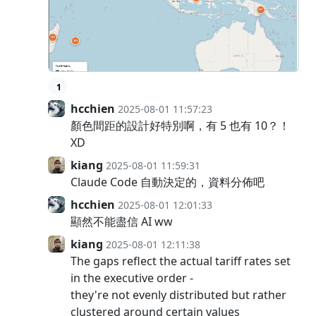
1
hcchien
2025-08-01 11:57:23
顏色間距的設計好特別啊，有 5 也有 10？！
XD
kiang
2025-08-01 11:59:31
Claude Code 自動決定的，資料分佈吧
hcchien
2025-08-01 12:01:33
顯然不能盡信 AI ww
kiang
2025-08-01 12:11:38
The gaps reflect the actual tariff rates set
in the executive order -
they're not evenly distributed but rather
clustered around certain values