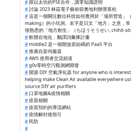
#
跟以太坊的PSE合作，講零知識證明
#
討論 2023 林茲電子藝術節奧地利辦黑客松
#
這是一個關注數位科技如何應用於「場所營造」（pl
making）的小坑洞。名字是日文「地方」之意，
很熟悉的「地方創生」（ちほうそうせい, chihō sōs
#
軟體在地化．翻譯詞彙庫計畫
#
middle2 是一個開放原始碼的 PaaS 平台
#
推廣自架伺服器
#
AWS 使用者交流頻道
#
g0v零時空污觀測網開發
#
開源 DIY 空氣淨化器 for anyone who is interest
helping make Clean Air available everywhere us
source DIY air purifiers
#
口罩地圖&疫情相關
#
疫苗相關
#
疫苗預約的導流網站
#
疫情解封後指引
#
民防
#