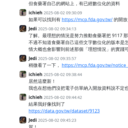
但食藥署自己的網站上，有已經數位化的資料
ichieh
2025-08-02 09:30:09
如果可以找到有
https://mcp.fda.gov.tw/
的開放
Jedi
2025-08-02 09:34:13
了解。最理想的情況是努力推動食藥署把 9117
不過不知道食藥署自己這些文字數位化的版本是
情大概也會影響到前述那個「理想情況」的實踐
Jedi
2025-08-02 09:35:57
稍微看了一下，
https://mcp.fda.gov.tw/notice_
ichieh
2025-08-02 09:38:44
居然這麼新！
我也在想他們沒把電子仿單納入開放資料說不定
ichieh
2025-08-02 09:44:42
結果我好像找到了
https://data.gov.tw/dataset/9123
Jedi
2025-08-02 09:45:23
賀！