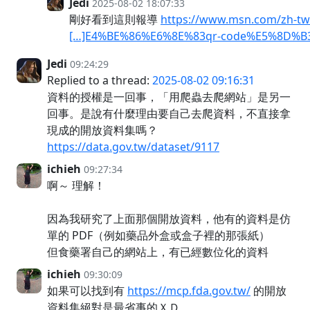
Jedi
2025-08-02 18:07:33
剛好看到這則報導
https://www.msn.com/zh
[…]E4%BE%86%E6%8E%83qr-code%E5%8D%B3
Jedi
09:24:29
Replied to a thread:
2025-08-02 09:16:31
資料的授權是一回事，「用爬蟲去爬網站」是另一
回事。是說有什麼理由要自己去爬資料，不直接拿
現成的開放資料集嗎？
https://data.gov.tw/dataset/9117
ichieh
09:27:34
啊～ 理解！
因為我研究了上面那個開放資料，他有的資料是仿
單的 PDF（例如藥品外盒或盒子裡的那張紙）
但食藥署自己的網站上，有已經數位化的資料
ichieh
09:30:09
如果可以找到有
https://mcp.fda.gov.tw/
的開放
資料集絕對是最省事的ＸＤ