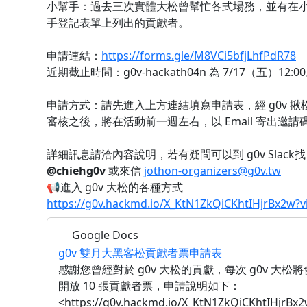
小幫手：過去三次實體大松曾幫忙各式場務，並有在
手登記表單上列出的貢獻者。
申請連結：
https://forms.gle/M8VCi5bfjLhfPdR78
近期截止時間：g0v-hackath04n 為 7/17（五）12:0
申請方式：請先進入上方連結填寫申請表，經 g0v 揪
審核之後，將在活動前一週左右，以 Email 寄出邀請
詳細訊息請洽內容說明，若有疑問可以到 g0v Slack找
@chiehg0v
或來信
jothon-organizers@g0v.tw
📢進入 g0v 大松的各種方式
https://g0v.hackmd.io/X_KtN1ZkQiCKhtIHjrBx2w?v
Google Docs
g0v 雙月大黑客松貢獻者票申請表
感謝您曾經對於 g0v 大松的貢獻，每次 g0v 大松將
開放 10 張貢獻者票，申請說明如下：
<https://g0v.hackmd.io/X_KtN1ZkQiCKhtIHjrBx