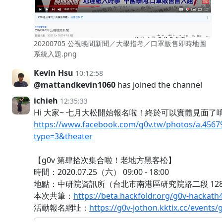
20200705 公視晚間新聞／大學指考／口罩販售即時地圖
系統入題.png
Kevin Hsu
10:12:58
@mattandkevin1060
has joined the channel
ichieh
12:35:33
Hi 大家~ 七月大松開始報名啦！終於可以實體見面了唷呼
https://www.facebook.com/g0v.tw/photos/a.456
type=3&theater
【g0v 第肆拾次集合啦！老地方黑客松】
時間：2020.07.25（六） 09:00 - 18:00
地點：中研院資訊所（台北市南港區研究院路二段 128
本次共筆：
https://beta.hackfoldr.org/g0v-hackath
活動報名網址：
https://g0v-jothon.kktix.cc/events