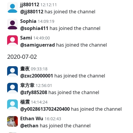
jj880112
12:12:11
@jj880112
has joined the channel
Sophia
14:09:19
@sophia411
has joined the channel
Sami
14:49:00
@samiguerrad
has joined the channel
2020-07-02
晝夜
09:33:18
@zxc20000001
has joined the channel
章方章
12:56:01
@zfy885208
has joined the channel
楊震
14:14:24
@y0028613702420400
has joined the channel
Ethan Wu
16:02:43
@ethan
has joined the channel