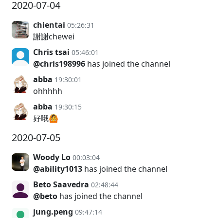
2020-07-04
chientai
05:26:31
謝謝chewei
Chris tsai
05:46:01
@chris198996
has joined the channel
abba
19:30:01
ohhhhh
abba
19:30:15
好哦🙆
2020-07-05
Woody Lo
00:03:04
@ability1013
has joined the channel
Beto Saavedra
02:48:44
@beto
has joined the channel
jung.peng
09:47:14