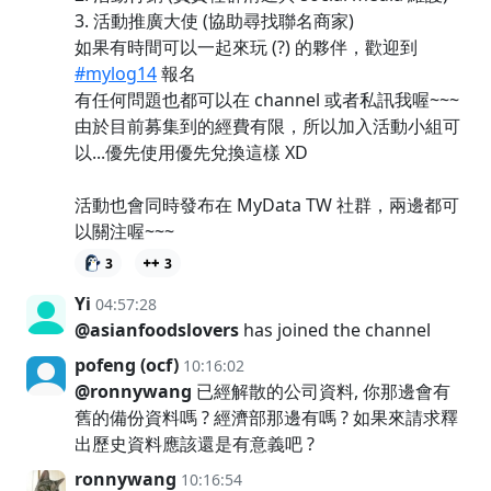
3. 活動推廣大使 (協助尋找聯名商家)
如果有時間可以一起來玩 (?) 的夥伴，歡迎到
#mylog14
報名
有任何問題也都可以在 channel 或者私訊我喔~~~
由於目前募集到的經費有限，所以加入活動小組可
以...優先使用優先兌換這樣 XD
活動也會同時發布在 MyData TW 社群，兩邊都可
以關注喔~~~
3
3
Yi
04:57:28
@asianfoodslovers
has joined the channel
pofeng (ocf)
10:16:02
@ronnywang
已經解散的公司資料, 你那邊會有
舊的備份資料嗎 ? 經濟部那邊有嗎 ? 如果來請求釋
出歷史資料應該還是有意義吧 ?
ronnywang
10:16:54