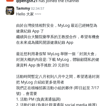
@pengsh21
has joined the channel
Tammy
02:34:57
Hello 大家 ~~~
由於台灣疫情相對安全，MyLog 最近已經轉型為
健康紀錄 App 了
繼續與台大醫院藥學系的王教授合作，希望有機會
在未來成為國民開源健康紀錄 App
最近想利用暑假幫 MyLog 舉辦一個「封測大會」
封測大概的內容是: 下載 MyLog，體驗顧隱私的健
康資料 App 換手搖飲 20 元折扣
活動時間暫定八月初到八月中之間，希望透過封測
把 MyLog 介紹給更多使用者
我們正在積極招募活動小組的夥伴 (即日起至 7/17
號) ，會需要
1. 活動 PM (負責溝通協調)
2. 活動行銷 (負責社群溝通與 social media 維護)