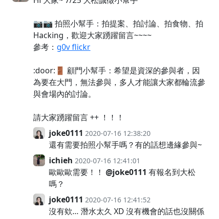
Hi 大家~ 7/25 大松誠徵小幫手
📷📷 拍照小幫手：拍提案、拍討論、拍食物、拍
Hacking，歡迎大家踴躍留言~~~~
參考：
g0v flickr
:door:🚪 顧門小幫手：希望是資深的參與者，因
為要在大門，無法參與，多人才能讓大家都輪流參
與會場內的討論。
請大家踴躍留言 ++ ！！！
joke0111
2020-07-16 12:38:20
還有需要拍照小幫手嗎？有的話想邊緣參與~
ichieh
2020-07-16 12:41:01
歐歐歐需要！！
@joke0111
有報名到大松
嗎？
joke0111
2020-07-16 12:41:52
沒有欸… 潛水太久 XD 沒有機會的話也沒關係