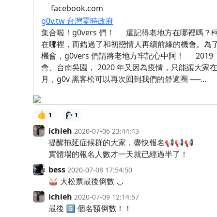
facebook.com
g0v.tw 台灣零時政府
集合啦！g0vers 們！ 還記得老地方在哪裡嗎
在哪裡，而錯過了和初戀情人再續前緣的機會。為
機會，g0vers 們請將老地方牢記心中阿！ 2019
會、台南吳園， 2020 年又因為疫情，只能讓大家在線
月，g0v 黑客松可以再次回到我們的舒適圈 ──...
👍
1
1
ichieh
2020-07-06 23:44:43
提醒拖延症候群的大家，盡快報名📢📢📢
實體場的報名人數才一天就已經過半了！
bess
2020-07-08 17:54:50
🥁 大松票最後倒數 ._.
ichieh
2020-07-09 12:14:57
最後 5️⃣ 個名額倒數！！