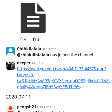
4
2
ChiAkilalala
10:28:57
@chiakilinlalala
has joined the channel
deeper
14:36:29
https://web.ym.edu.tw/m/404-1133-44375.php?
Lang=zh-
tw&fbclid=IwAR3qYCVYSeg_uoOR82gi6x1rf_DNK-
qAx8y4WooJpZJ8H58ygXEBrFhP6sg
2020-07-11
pengsh21
01:00:51