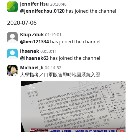
Jennifer Hsu
20:20:48
@jennifer.hsu.0120
has joined the channel
2020-07-06
Klup Zduk
01:19:01
@ben121334
has joined the channel
ihsanak
03:53:11
@ihsanak63
has joined the channel
Michael_li
04:14:52
大學指考／口罩販售即時地圖系統入題