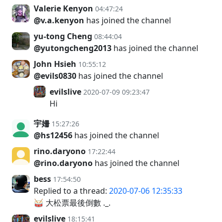
Valerie Kenyon
04:47:24
@v.a.kenyon
has joined the channel
yu-tong Cheng
08:44:04
@yutongcheng2013
has joined the channel
John Hsieh
10:55:12
@evils0830
has joined the channel
evilslive
2020-07-09 09:23:47
Hi
宇姍
15:27:26
@hs12456
has joined the channel
rino.daryono
17:22:44
@rino.daryono
has joined the channel
bess
17:54:50
Replied to a thread:
2020-07-06 12:35:33
🥁 大松票最後倒數 ._.
evilslive
18:15:41