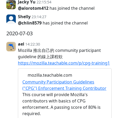
Jacky Yu
22:15:54
@alorotom412
has joined the channel
Shelly
23:14:27
@chlin8579
has joined the channel
2020-07-03
ael
14:22:30
Mozilla 推出自己的 community participant
guideline 的線上課程欸
https://mozilla.teachable.com/p/cpg-training1
mozilla.teachable.com
Community Participation Guidelines
("CPG") Enforcement Training Contributor
This course will provide Mozilla's
contributors with basics of CPG
enforcement. A passing score of 80% is
required.