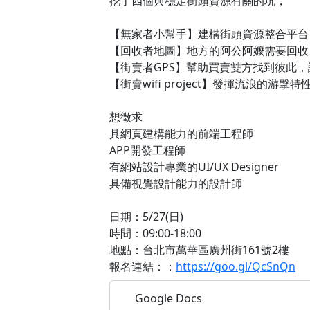
挖了四個與穩定街頭資源有關的坑，
【無家者小幫手】建構街頭資源整合平台
【回收者地圖】地方的阿公阿嬤需要回收
【街賣者GPS】幫助買賣雙方找到彼此
【街賣wifi project】發揮流浪的游
想徵求
具網頁建構能力的前端工程師
APP開發工程師
有網站設計專業的UI/UX Designer
具備視覺設計能力的設計師
日期：5/27(日)
時間：09:00-18:00
地點：台北市萬華區廣州街161號2樓
報名連結：：
https://goo.gl/QcSnQn
Google Docs