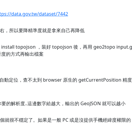
tps://data.gov.tw/dataset/7442
左右，所以要降精準度就是拿來自己再降低
 topojson ，裝好 topojson 後，再用 geo2topo input.geojson
以降解析度的方式再輸出檔案
，查不太到 browser 原生的 getCurrentPositi
的 1 就是你要的解析度..這邊數字給越大，輸出的 GeoJSON 就可以越小
Position 這個就很不穩定了。如果是一般 PC 或是沒提供手機經緯度權限