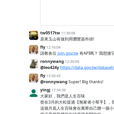
tw0517tw
11:36:06
原來玉山有做到用瀏覽器外掛!
fly
12:16:04
請教各位
join.gov.tw
有API嗎？ 我想
ronnywang
12:30:09
@leo424y
https://data.gov.tw/dataset
fly
13:30:43
@ronnywang
Super! Big thanks!
yingj
17:34:39
大家好，我們是人生百味
曾在3月的大松提過【無家者小幫手】，
這個月底人生百味會在萬華自己辦一個小型