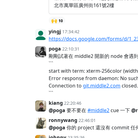
北市萬華區廣州街161號2樓
🙌
10
yingj
17:34:42
https://docs.google.com/forms/d/1_2
poga
22:10:31
剛剛試著在 middle2 開新的 node 會遇
```
start with term: xterm-256color (width:
Error response from daemon: No such 
Connection to
git.middle2.com
closed.
```
kiang
22:20:46
@poga
要不要在
#middle2
cue 一下
@r
ronnywang
22:46:01
@poga
你的 project 還沒有 commit 任
johnny
23:35:36