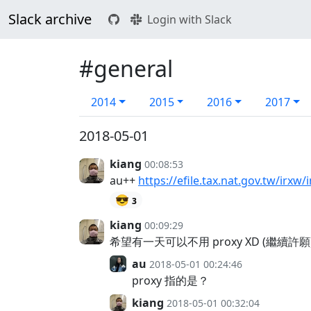
Slack archive
Login with Slack
#general
2014
2015
2016
2017
2018-05-01
kiang
00:08:53
au++
https://efile.tax.nat.gov.tw/irxw/
😎
3
kiang
00:09:29
希望有一天可以不用 proxy XD (繼續許願
au
2018-05-01 00:24:46
proxy 指的是？
kiang
2018-05-01 00:32:04