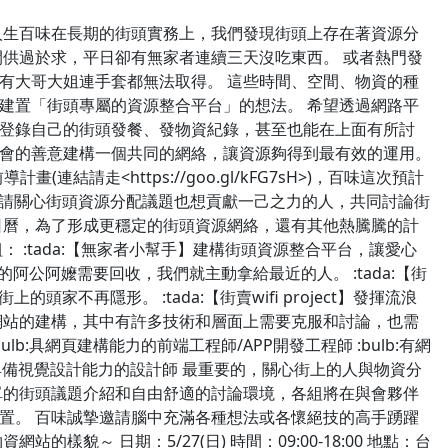
人生百味在長期的街頭實務上，我們發現街頭上存在著資源分
間供過於求，平日卻有無家者連續三天沒吃東西。 或者熱門發
有大哥大姐連手套都無法取得。 這些時間、空間、物資的種
建置「街頭專屬的資源整合平台」的想法。 希望透過網路平
登錄自己的街頭發餐、發物資紀錄，甚至也能在上面有所討
會的善意建構一個共同的網絡，讓資源夠得到最有效的運用。
(連結請走<https://goo.gl/kFG7sH>)，百味這次預計
。 邀請關心街頭資源分配議題也想貢獻一己之力的人，共同討論街
日曆，為了形成更穩定的街頭資源網絡，還有其他熱騰騰的計
： :tada:【無家者小幫手】建構街頭資源整合平台，讓愛心
方的阿公阿嬤需要回收，我們就主動拿給最近的人。 :tada:【街
頭家不再隱形。 :tada:【街賣wifi project】發揮流浪
網站的建構，其中有許多技術和層面上需要克服和討論，也需
:bulb:具網頁建構能力的前端工程師/APP開發工程師 :bulb:有網
:bulb:具備視覺設計能力的設計師 最重要的，關心街上的人與物資分
單的街頭議題介紹和自由舒適的討論環境，各組將在與會夥伴
置。 百味誠摯邀請腦中充滿各種想法或各懷絕技的高手踴躍
的樣貌～ 日期：5/27(日) 時間：09:00-18:00 地點：台