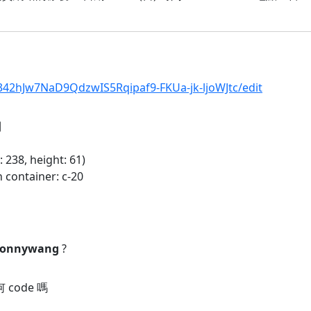
342hJw7NaD9QdzwIS5Rqipaf9-FKUa-jk-ljoWJtc/edit
到
 238, height: 61)
container: c-20
onnywang
?
何 code 嗎