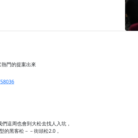
接它熱門的提案出來
/58036
我們這周也會到大松去找人入坑，
的黑客松－－街頭松2.0，