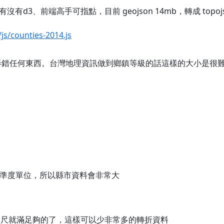
3、前端高手可指點，目前 geojson 14mb，轉成 topoj
/js/counties-2014.js
你有弄錯任何東西。台灣地理資訊做到鄉鎮等級的話這樣的大小是很
尺為精準度單位，所以縣市資料會非常大
 公尺就滿足夠的了，這樣可以少非常多的轉折資料