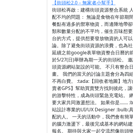
【街頭松2.0－無家者小幫手】
街頭松再啟：建構街頭資源整合系統 
配不均的問題： 無論是食物在年節期
餐點有過多的禦寒物資，而邊陲地帶卻
類和數量分配的不平均，催生百味想要
台的方式，提供想要發放物資的人可以
論。除了避免街頭資源的浪費，也為社
延續之前google表單物資整合日曆的前導計畫
於5/27(日)舉辦為期一天的街頭松
頭資源網站架設的可能。 不只有整合
畫。 我們的當天的討論主題會分為四組
不再白費。 :tada:【回收者地圖】地
賣者GPS】幫助買賣雙方找到彼此，讓街上的
的游擊特性，成為街頭緊急充電站。 
要大家共同激盪想法。 如果你是....... 
站設計專業的UI/UX Designer 
配的人。 一天的活動中，我們會有簡
的腦力激盪下，最後完成基本的網站建
報名。 期待與大家一起交流想像街頭物資網站