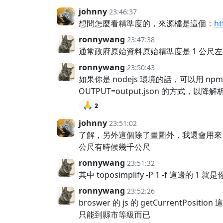
johnny
23:46:37
想問怎麼看精準度的，來源檔是這個：
ht
ronnywang
23:47:38
通常政府原始資料原始精準度是 1 公尺
ronnywang
23:50:43
如果你是 nodejs 環境的話，可以用 npm install
OUTPUT=output.json 的方式，
🙏
2
johnny
23:51:02
了解，另外這個除了畫圖外，我還會用來自動定位
公尺有時候幾千公尺
ronnywang
23:51:32
其中 toposimplify -P 1 -f 這邊
ronnywang
23:52:26
broswer 的 js 的 getCurrent
只能到縣市等級而已