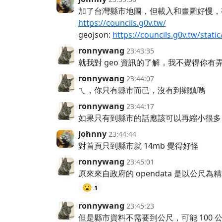
加了台灣縣市地圖，但載入和畫圖好慢，有沒有d
https://councils.g0v.tw/
geojson:
https://councils.g0v.tw/static
ronnywang
23:43:35
就我對 geo 資訊的了解，我不覺得
ronnywang
23:44:07
ㄟ，你只有縣市而已，沒有到鄉鎮嗎
ronnywang
23:44:17
如果只有到縣市的話應該可以再縮小很多
johnny
23:44:44
對首頁只到縣市就 14mb 覺得好怪
ronnywang
23:45:01
原來來自政府的 opendata 是以公
😮
1
ronnywang
23:45:23
但是縣市資料不需要到公尺，可能 100