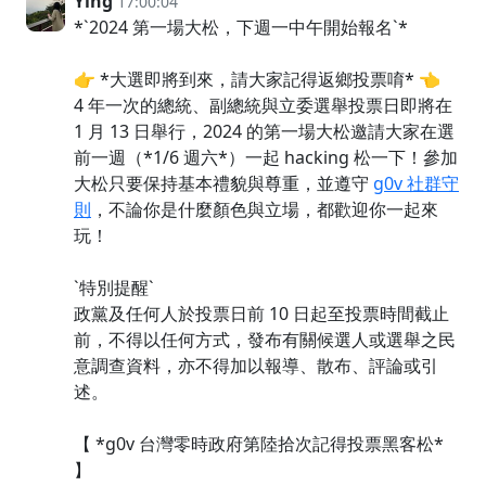
Ying
17:00:04
*`2024 第一場大松，下週一中午開始報名`*
👉 *大選即將到來，請大家記得返鄉投票唷* 👈
4 年一次的總統、副總統與立委選舉投票日即將在
1 月 13 日舉行，2024 的第一場大松邀請大家在選
前一週（*1/6 週六*）一起 hacking 松一下！參加
大松只要保持基本禮貌與尊重，並遵守
g0v 社群守
則
，不論你是什麼顏色與立場，都歡迎你一起來
玩！
`特別提醒`
政黨及任何人於投票日前 10 日起至投票時間截止
前，不得以任何方式，發布有關候選人或選舉之民
意調查資料，亦不得加以報導、散布、評論或引
述。
【 *g0v 台灣零時政府第陸拾次記得投票黑客松*
】