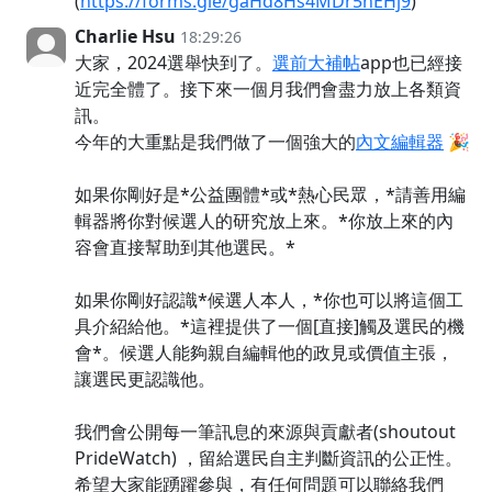
(
https://forms.gle/gaHd8Hs4MDr5nEHj9
)
Charlie Hsu
18:29:26
大家，2024選舉快到了。
選前大補帖
app也已經接
近完全體了。接下來一個月我們會盡力放上各類資
訊。
今年的大重點是我們做了一個強大的
內文編輯器
🎉
如果你剛好是*公益團體*或*熱心民眾，*請善用編
輯器將你對候選人的研究放上來。*你放上來的內
容會直接幫助到其他選民。*
如果你剛好認識*候選人本人，*你也可以將這個工
具介紹給他。*這裡提供了一個[直接]觸及選民的機
會*。候選人能夠親自編輯他的政見或價值主張，
讓選民更認識他。
我們會公開每一筆訊息的來源與貢獻者(shoutout
PrideWatch) ，留給選民自主判斷資訊的公正性。
希望大家能踴躍參與，有任何問題可以聯絡我們