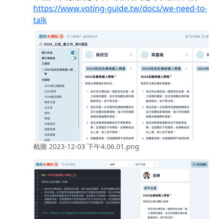
https://www.voting-guide.tw/docs/we-need-to-
talk
截圖 2023-12-03 下午4.06.01.png