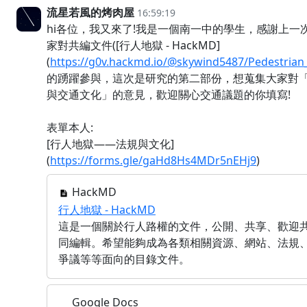
流星若風的烤肉屋
16:59:19
hi各位，我又來了!我是一個南一中的學生，感謝上一
家對共編文件([行人地獄 - HackMD]
(
https://g0v.hackmd.io/@skywind5487/Pedestrian_
的踴躍參與，這次是研究的第二部份，想蒐集大家對
與交通文化」的意見，歡迎關心交通議題的你填寫!
表單本人:
[行人地獄——法規與文化]
(
https://forms.gle/gaHd8Hs4MDr5nEHj9
)
HackMD
行人地獄 - HackMD
這是一個關於行人路權的文件，公開、共享、歡迎
同編輯。希望能夠成為各類相關資源、網站、法規
爭議等等面向的目錄文件。
Google Docs