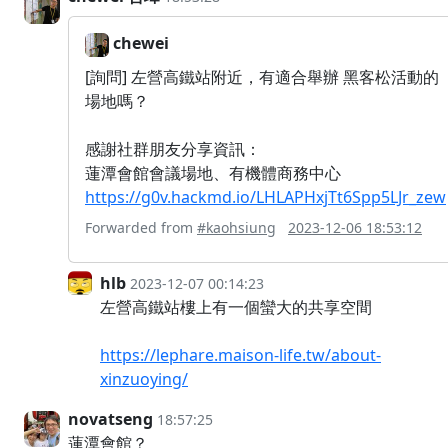
chewei
[詢問] 左營高鐵站附近，有適合舉辦 黑客松活動的
場地嗎？
感謝社群朋友分享資訊：
蓮潭會館會議場地、有機體商務中心
https://g0v.hackmd.io/LHLAPHxjTt6Spp5LJr_zew
Forwarded from
#kaohsiung
2023-12-06 18:53:12
hlb
2023-12-07 00:14:23
左營高鐵站樓上有一個蠻大的共享空間
https://lephare.maison-life.tw/about-
xinzuoying/
novatseng
18:57:25
蓮潭會館？