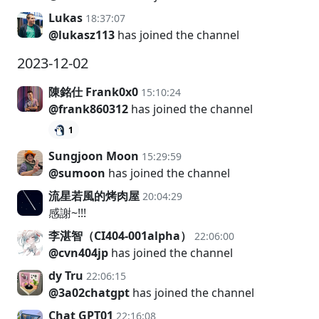
Lukas
18:37:07
@lukasz113
has joined the channel
2023-12-02
陳銘仕 Frank0x0
15:10:24
@frank860312
has joined the channel
1
Sungjoon Moon
15:29:59
@sumoon
has joined the channel
流星若風的烤肉屋
20:04:29
感謝~!!!
李湛智（CI404-001alpha）
22:06:00
@cvn404jp
has joined the channel
dy Tru
22:06:15
@3a02chatgpt
has joined the channel
Chat GPT01
22:16:08