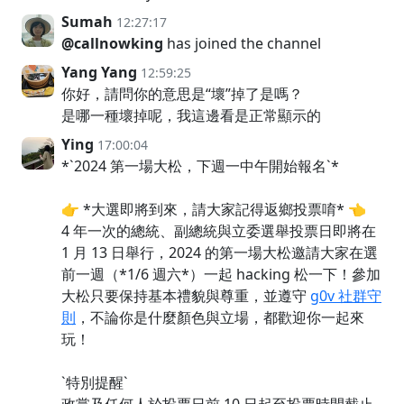
Sumah
12:27:17
@callnowking
has joined the channel
Yang Yang
12:59:25
你好，請問你的意思是“壞”掉了是嗎？
是哪一種壞掉呢，我這邊看是正常顯示的
Ying
17:00:04
*`2024 第一場大松，下週一中午開始報名`*
👉 *大選即將到來，請大家記得返鄉投票唷* 👈
4 年一次的總統、副總統與立委選舉投票日即將在
1 月 13 日舉行，2024 的第一場大松邀請大家在選
前一週（*1/6 週六*）一起 hacking 松一下！參加
大松只要保持基本禮貌與尊重，並遵守
g0v 社群守
則
，不論你是什麼顏色與立場，都歡迎你一起來
玩！
`特別提醒`