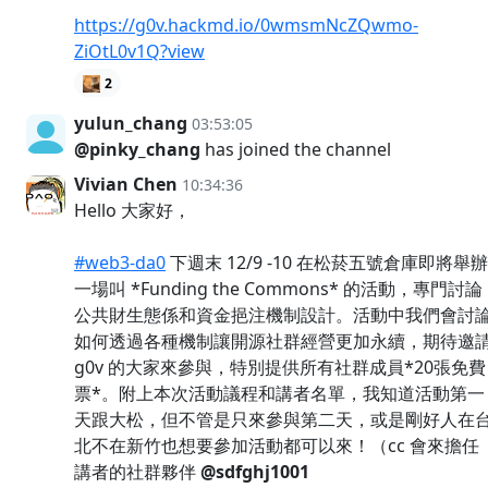
https://g0v.hackmd.io/0wmsmNcZQwmo-
ZiOtL0v1Q?view
2
yulun_chang
03:53:05
@pinky_chang
has joined the channel
Vivian Chen
10:34:36
Hello 大家好，
#web3-da0
下週末 12/9 -10 在松菸五號倉庫即將舉辦
一場叫 *Funding the Commons* 的活動，專門討論
公共財生態係和資金挹注機制設計。活動中我們會討
如何透過各種機制讓開源社群經營更加永續，期待邀
g0v 的大家來參與，特別提供所有社群成員*20張免費
票*。附上本次活動議程和講者名單，我知道活動第一
天跟大松，但不管是只來參與第二天，或是剛好人在
北不在新竹也想要參加活動都可以來！（cc 會來擔任
講者的社群夥伴
@sdfghj1001