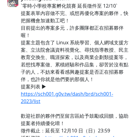
`零時小學校專案孵化競賽 延長徵件至 12/10`
提案表單內容做不完、或想再優化專案的夥伴，快
把握機會加速動工吧！
目前提出的專案多元，許多團隊都正在招募夥伴
喔！
提案主題包含了 Linux 系統學習、個人網域支援方
案、立法院會議資料視覺化、尋找指導教授、民主
教育交換生、職涯探索，以及商業企劃類提案等，
若想找專案做、累積經驗和作品集，卻苦於沒有點
子的人，不妨來看看感興趣提案是否正在招募夥
伴，也許你就是他們要的那個人！
提案列表 ▶︎
https://sch001.g0v.tw/dash/brd/sch001-
2023/list
歡迎社群的夥伴們至留言區給予鼓勵或回饋，協助
提案者持續優化唷！
徵件截止：延長至 12月10 日（日）23:59