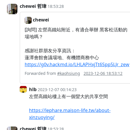
chewei 哲瑋
18:53:28
chewei
[詢問] 左營高鐵站附近，有適合舉辦 黑客松活動的
場地嗎？
感謝社群朋友分享資訊：
蓮潭會館會議場地、有機體商務中心
https://g0v.hackmd.io/LHLAPHxjTt6Spp5LJr_zew
Forwarded from
#kaohsiung
2023-12-06 18:53:12
hlb
2023-12-07 00:14:23
左營高鐵站樓上有一個蠻大的共享空間
https://lephare.maison-life.tw/about-
xinzuoying/
chewei 哲瑋
18:53:28