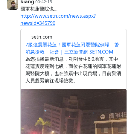
kiang
00:42:15
國軍花蓮醫院也...
http://www.setn.com/news.aspx?
newsid=345790
setn.com
7級強震襲花蓮！國軍花蓮附屬醫院倒塌 警
消急搶救 | 社會 | 三立新聞網 SETN.COM
為您插播最新消息，剛剛發生6.0地震，其中
花蓮震度達到七級，而位在花蓮的國軍花蓮附
屬醫院大樓，也在強震中出現倒塌，目前警消
人員趕緊前往現場搶救。