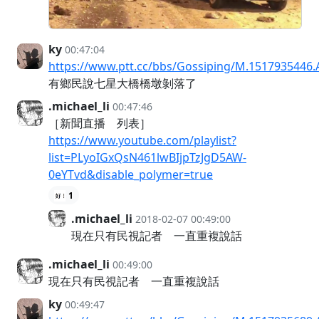
ky
00:47:04
https://www.ptt.cc/bbs/Gossiping/M.1517935446.
有鄉民說七星大橋橋墩剝落了
.michael_li
00:47:46
［新聞直播 列表］
https://www.youtube.com/playlist?
list=PLyoIGxQsN461lwBIjpTzJgD5AW-
0eYTvd&disable_polymer=true
1
.michael_li
2018-02-07 00:49:00
現在只有民視記者 一直重複說話
.michael_li
00:49:00
現在只有民視記者 一直重複說話
ky
00:49:47