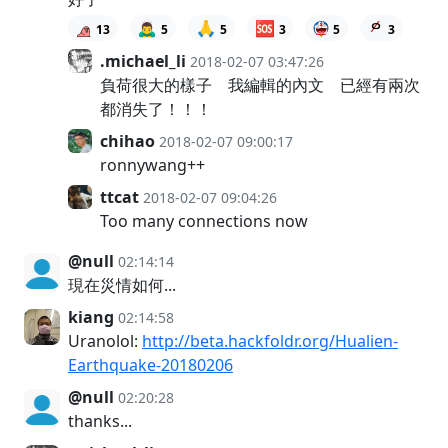
🙇‍♂️
🙏
🆘
13
5
5
3
5
3
.michael_li
2018-02-07 03:47:26
負荷很大的樣子 我編輯的內文 已經有兩次
都消失了！！！
chihao
2018-02-07 09:00:17
ronnywang++
ttcat
2018-02-07 09:04:26
Too many connections now
@null
02:14:14
現在災情如何...
kiang
02:14:58
Uranolol:
http://beta.hackfoldr.org/Hualien-
Earthquake-20180206
@null
02:20:28
thanks...