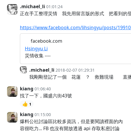
.michael_li
01:01:24
正在手工整理災情 我先用留言版的形式 把看到的
https://www.facebook.com/lihsingyu/posts/1991
facebook.com
Hsingyu Li
災情收集 ----
.michael_li
2018-02-07 01:29:31
我剛剛登記了一個 花蓮 ？ 救難現場 直
kiang
01:06:40
找了一下，國盛六街43號
👍
1
kiang
01:15:00
爆料公社討論區比較多資訊，但是要閱讀裡面的內
容很吃力... FB 也沒有開放透過 api 存取私密討論