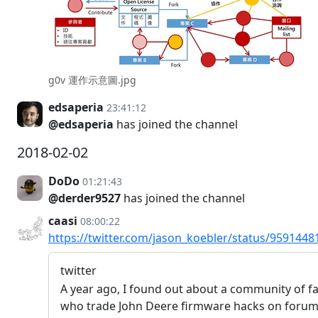
g0v 運作示意圖.jpg
edsaperia
23:41:12
@edsaperia
has joined the channel
2018-02-02
DoDo
01:21:43
@derder9527
has joined the channel
caasi
08:00:22
https://twitter.com/jason_koebler/status/959144
twitter
A year ago, I found out about a community of f
who trade John Deere firmware hacks on foru