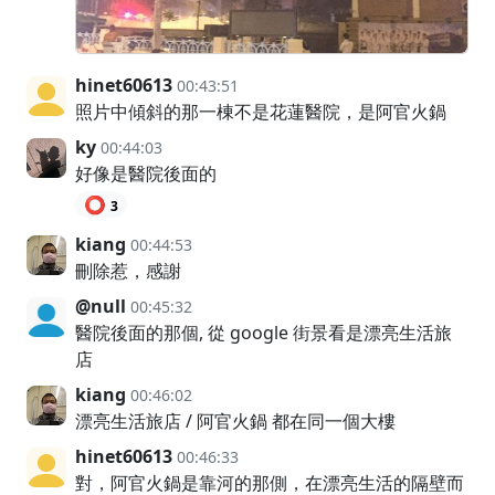
hinet60613
00:43:51
照片中傾斜的那一棟不是花蓮醫院，是阿官火鍋
ky
00:44:03
好像是醫院後面的
⭕
3
kiang
00:44:53
刪除惹，感謝
@null
00:45:32
醫院後面的那個, 從 google 街景看是漂亮生活旅
店
kiang
00:46:02
漂亮生活旅店 / 阿官火鍋 都在同一個大樓
hinet60613
00:46:33
對，阿官火鍋是靠河的那側，在漂亮生活的隔壁而