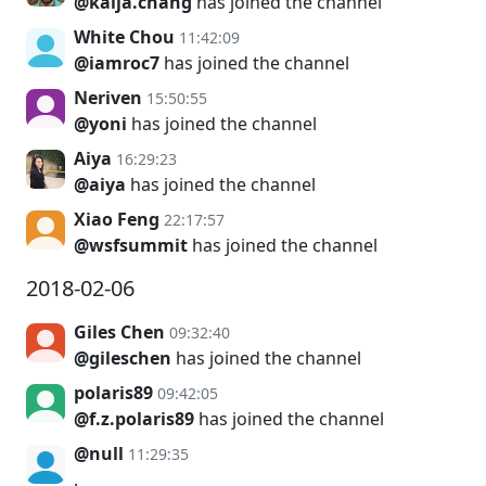
@kaija.chang
has joined the channel
White Chou
11:42:09
@iamroc7
has joined the channel
Neriven
15:50:55
@yoni
has joined the channel
Aiya
16:29:23
@aiya
has joined the channel
Xiao Feng
22:17:57
@wsfsummit
has joined the channel
2018-02-06
Giles Chen
09:32:40
@gileschen
has joined the channel
polaris89
09:42:05
@f.z.polaris89
has joined the channel
@null
11:29:35
.