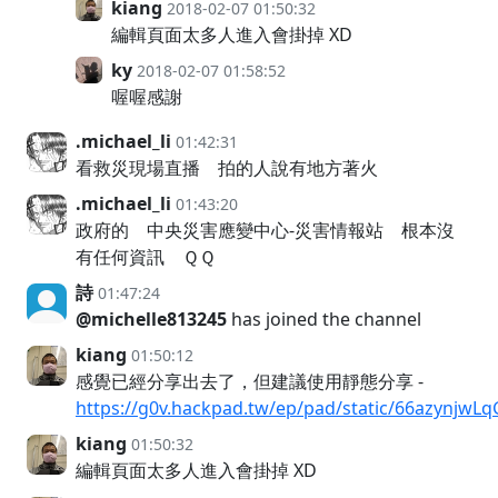
kiang
2018-02-07 01:50:32
編輯頁面太多人進入會掛掉 XD
ky
2018-02-07 01:58:52
喔喔感謝
.michael_li
01:42:31
看救災現場直播 拍的人說有地方著火
.michael_li
01:43:20
政府的 中央災害應變中心-災害情報站 根本沒
有任何資訊 ＱＱ
詩
01:47:24
@michelle813245
has joined the channel
kiang
01:50:12
感覺已經分享出去了，但建議使用靜態分享 -
https://g0v.hackpad.tw/ep/pad/static/66azynjwLq
kiang
01:50:32
編輯頁面太多人進入會掛掉 XD