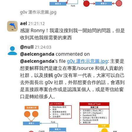
g0v 運作示意圖.jpg
ael
21:21:12
感謝 Ronny！我還沒搜到我一開始問的問題，但是
收到其他我很需要的東西
@null
21:24:03
@aelcenganda
commented on
@aelcenganda
’s file
g0v 運作示意圖.jpg
: 主要是
想要解釋我們是建立在專案/source 和個人貢獻的
社群，以及接觸 g0v 沒有單一代表，大家可以自己
去外面長出 g0v 社群，外部想要合作的話，會遇到
是直接跟專案合作或是認識某個人，或是寄信給窗
口是轉給很多人。