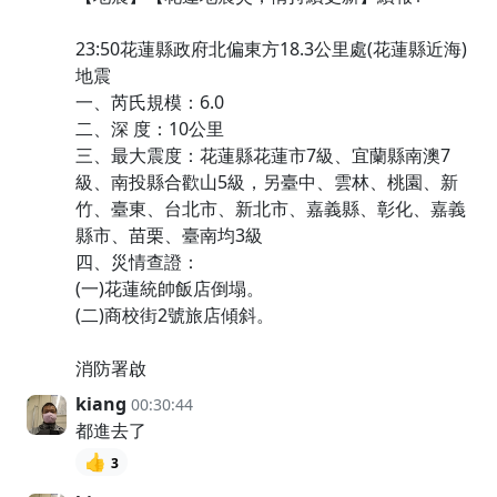
23:50花蓮縣政府北偏東方18.3公里處(花蓮縣近海)
地震
一、芮氏規模：6.0
二、深 度：10公里
三、最大震度：花蓮縣花蓮市7級、宜蘭縣南澳7
級、南投縣合歡山5級，另臺中、雲林、桃園、新
竹、臺東、台北市、新北市、嘉義縣、彰化、嘉義
縣市、苗栗、臺南均3級
四、災情查證：
(一)花蓮統帥飯店倒塌。
(二)商校街2號旅店傾斜。
消防署啟
kiang
00:30:44
都進去了
👍
3