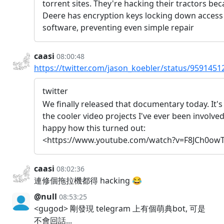
torrent sites. They're hacking their tractors be
Deere has encryption keys locking down access 
software, preventing even simple repair
caasi
08:00:48
https://twitter.com/jason_koebler/status/959145
twitter
We finally released that documentary today. It's
the cooler video projects I've ever been involved
happy how this turned out:
<https://www.youtube.com/watch?v=F8JCh0ow
caasi
08:02:36
連修個拖拉機都得 hacking 😂
@null
08:53:25
<gugod> 剛發現 telegram 上有個萌典bot, 可是
不會回話...