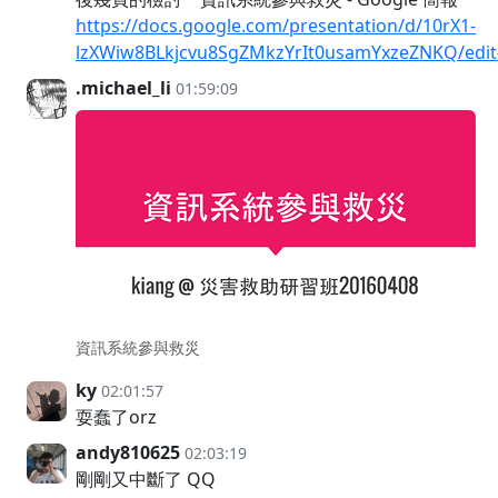
https://docs.google.com/presentation/d/10rX1-
lzXWiw8BLkjcvu8SgZMkzYrIt0usamYxzeZNKQ/edit#
.michael_li
01:59:09
資訊系統參與救災
ky
02:01:57
耍蠢了orz
andy810625
02:03:19
剛剛又中斷了 QQ