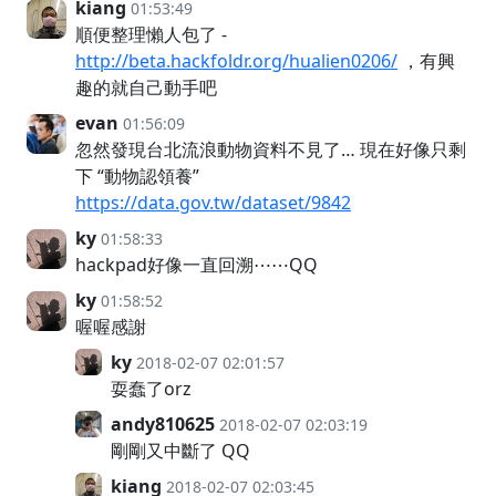
kiang
01:53:49
順便整理懶人包了 -
http://beta.hackfoldr.org/hualien0206/
，有興
趣的就自己動手吧
evan
01:56:09
忽然發現台北流浪動物資料不見了… 現在好像只剩
下 “動物認領養”
https://data.gov.tw/dataset/9842
ky
01:58:33
hackpad好像一直回溯⋯⋯QQ
ky
01:58:52
喔喔感謝
ky
2018-02-07 02:01:57
耍蠢了orz
andy810625
2018-02-07 02:03:19
剛剛又中斷了 QQ
kiang
2018-02-07 02:03:45