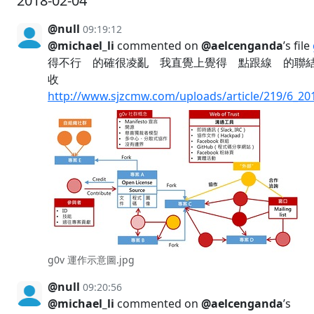
2018-02-04
@null
09:19:12
@michael_li
commented on
@aelcenganda
’s file
得不行 的確很凌亂 我直覺上覺得 點跟線 的聯
收
http://www.sjzcmw.com/uploads/article/219/6_2
g0v 運作示意圖.jpg
@null
09:20:56
@michael_li
commented on
@aelcenganda
’s