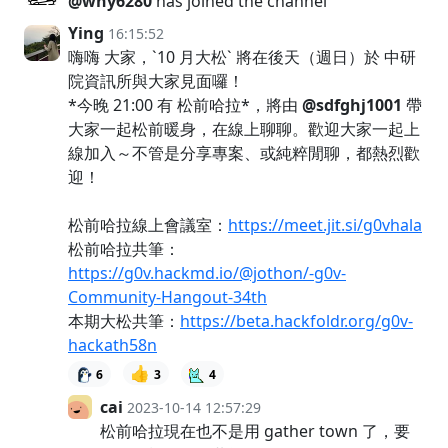
@why6280
has joined the channel
Ying
16:15:52
嗨嗨 大家，`10 月大松` 將在後天（週日）於 中研
院資訊所與大家見面囉！
*今晚 21:00 有 松前哈拉*，將由
@sdfghj1001
帶
大家一起松前暖身，在線上聊聊。歡迎大家一起上
線加入～不管是分享專案、或純粹閒聊，都熱烈歡
迎！
松前哈拉線上會議室：
https://meet.jit.si/g0vhala
松前哈拉共筆：
https://g0v.hackmd.io/@jothon/-g0v-
Community-Hangout-34th
本期大松共筆：
https://beta.hackfoldr.org/g0v-
hackath58n
👍
6
3
4
cai
2023-10-14 12:57:29
松前哈拉現在也不是用 gather town 了，要