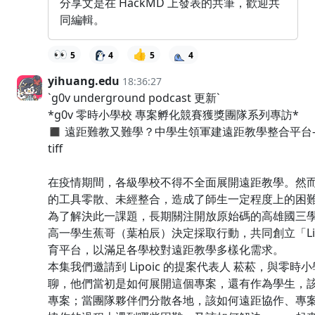
分享文是在 HackMD 上發表的共筆，歡迎共
同編輯。
👀
👍
5
4
5
4
yihuang.edu
18:36:27
`g0v underground podcast 更新`
*g0v 零時小學校 專案孵化競賽獲獎團隊系列專訪*
◼️ 遠距難教又難學？中學生領軍建遠距教學整合平台—Lipo
tiff
在疫情期間，各級學校不得不全面展開遠距教學。然
的工具零散、未經整合，造成了師生一定程度上的困
為了解決此一課題，長期關注開放原始碼的高雄國三
高一學生蕉哥（葉柏辰）決定採取行動，共同創立「Lip
育平台，以滿足各學校對遠距教學多樣化需求。
本集我們邀請到 Lipoic 的提案代表人 菘菘，與零時小學
聊，他們當初是如何展開這個專案，還有作為學生，
專案；當團隊夥伴們分散各地，該如何遠距協作、專