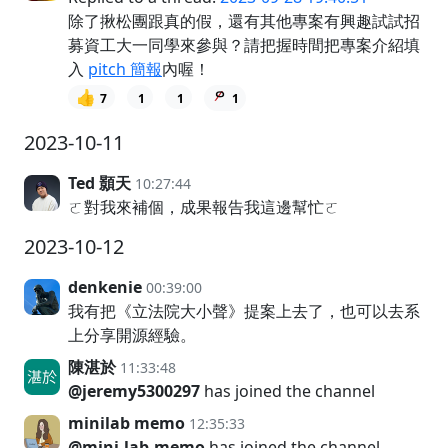
除了揪松團跟真的假，還有其他專案有興趣試試招
募資工大一同學來參與？請把握時間把專案介紹填
入
pitch 簡報
內喔！
👍
7
1
1
1
2023-10-11
Ted 顥天
10:27:44
ㄛ對我來補個，成果報告我這邊幫忙ㄛ
2023-10-12
denkenie
00:39:00
我有把《立法院大小聲》提案上去了，也可以去系
上分享開源經驗。
陳湛於
11:33:48
@jeremy5300297
has joined the channel
minilab memo
12:35:33
@mini.lab.memo
has joined the channel