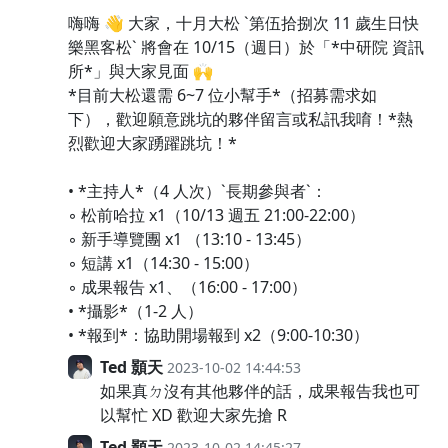
嗨嗨 👋 大家，十月大松 `第伍拾捌次 11 歲生日快
樂黑客松` 將會在 10/15（週日）於「*中研院 資訊
所*」與大家見面 🙌
*目前大松還需 6~7 位小幫手*（招募需求如
下），歡迎願意跳坑的夥伴留言或私訊我唷！*熱
烈歡迎大家踴躍跳坑！*
• *主持人*（4 人次）`長期參與者`：
◦ 松前哈拉 x1（10/13 週五 21:00-22:00）
◦ 新手導覽團 x1 （13:10 - 13:45）
◦ 短講 x1（14:30 - 15:00）
◦ 成果報告 x1、（16:00 - 17:00）
• *攝影*（1-2 人）
• *報到*：協助開場報到 x2（9:00-10:30）
Ted 顥天
2023-10-02 14:44:53
如果真ㄉ沒有其他夥伴的話，成果報告我也可
以幫忙 XD 歡迎大家先搶 R
Ted 顥天
2023-10-02 14:45:27