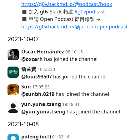
https://g0v.hackmd.io/@podcast/book
◼︎ 加入 g0v Slack 頻道
#g0vpodcast
◼︎ 申請 Open Podcast 節目錄製 →
https://g0v.hackmd.io/@jothon/openpodcast
2023-10-07
Óscar Hernández
08:10:15
@oxcarh
has joined the channel
詹孟賢
10:56:30
@louis93507
has joined the channel
Sun
17:05:23
@sunbh.0219
has joined the channel
yun.yuna.tseng
18:18:31
@yun.yuna.tseng
has joined the channel
2023-10-08
pofeng (ocf)
01:33:16