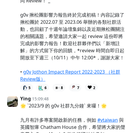
同 Review！`_
g0v 揪松團影響力報告終於完成初稿！內容記錄了
揪松團於 2022.07 至 2023.06 舉辦的各類社群活
動，也回顧了十週年論壇集錦以及近期揪松團關注
的相關議題，希望邀請大家一起 review 這份即將
完成的影響力報告！歡迎社群夥伴們以「新增註
解」的方式留下你的回饋，*review 時間自即日起
開放至下週三（10/11）中午 12:00*，謝謝大家！
•
g0v Jothon Impact Report 2022-2023 （社群
Review版）
❤️
5
6
8
7
2
Ying
15:09:48
🌟 `2023/9 的 g0v 社群九分鐘` 來囉！🌟
九月有許多專案開啟新的任務，例如
#vtaiwan
與
英國智庫 Chatham House 合作，希望將大家的聲