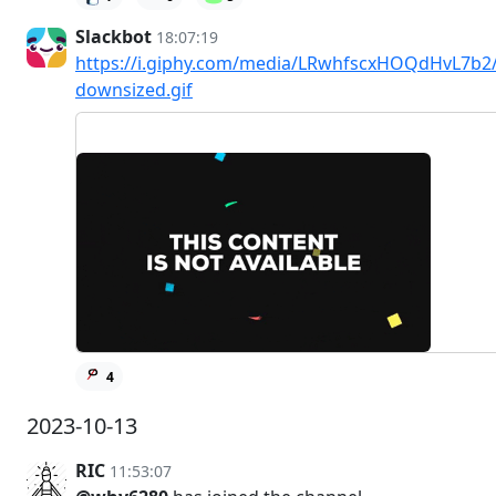
Slackbot
18:07:19
https://i.giphy.com/media/LRwhfscxHOQdHvL7b2/
downsized.gif
4
2023-10-13
RIC
11:53:07