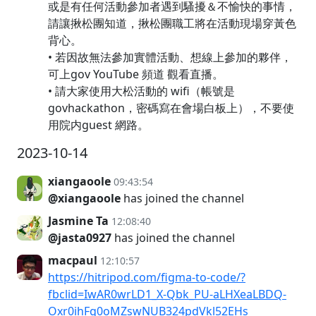
或是有任何活動參加者遇到騷擾＆不愉快的事情，
請讓揪松團知道，揪松團職工將在活動現場穿黃色
背心。
• 若因故無法參加實體活動、想線上參加的夥伴，
可上gov YouTube 頻道 觀看直播。
• 請大家使用大松活動的 wifi（帳號是
govhackathon，密碼寫在會場白板上），不要使
用院内guest 網路。
2023-10-14
xiangaoole
09:43:54
@xiangaoole
has joined the channel
Jasmine Ta
12:08:40
@jasta0927
has joined the channel
macpaul
12:10:57
https://hitripod.com/figma-to-code/?
fbclid=IwAR0wrLD1_X-Qbk_PU-aLHXeaLBDQ-
Oxr0ihFg0oMZswNUB324pdVkl52EHs