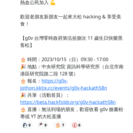
熱血公民加入 💪
歡迎老朋友新朋友一起來大松 hacking & 享受美
食！
【g0v 台灣零時政府第伍拾捌次 11 歲生日快樂黑
客松】
🎂 時間：2023/10/15（日）09:30 - 17:00
🎉 地點：中央研究院 資訊科學研究所（台北市南
港區研究院路二段 128 號）
🎂 報名：
https://g0v-
jothon.kktix.cc/events/g0v-hackath58n
🎉 共筆（活動首頁）：
https://beta.hackfoldr.org/g0v-hackath58n
🎂 直播：無法到場的朋友，歡迎收看 g0v 臉書粉
專或 YT 的大松直播
🎂
9
9
7
6