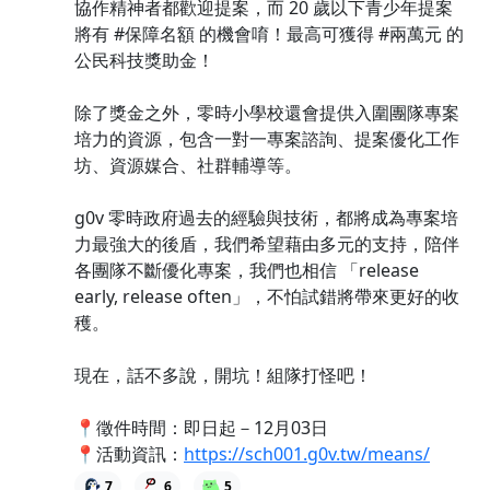
協作精神者都歡迎提案，而 20 歲以下青少年提案
將有 #保障名額 的機會唷！最高可獲得 #兩萬元 的
公民科技獎助金！
除了獎金之外，零時小學校還會提供入圍團隊專案
培力的資源，包含一對一專案諮詢、提案優化工作
坊、資源媒合、社群輔導等。
g0v 零時政府過去的經驗與技術，都將成為專案培
力最強大的後盾，我們希望藉由多元的支持，陪伴
各團隊不斷優化專案，我們也相信 「release
early, release often」，不怕試錯將帶來更好的收
穫。
現在，話不多說，開坑！組隊打怪吧！
📍徵件時間：即日起－12月03日
📍活動資訊：
https://sch001.g0v.tw/means/
7
6
5