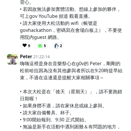
背心。
• 若因故無法參加實體活動、想線上參加的夥伴，
可上gov YouTube 頻道 觀看直播。
• 請大家使用大松活動的 wifi（帳號是
govhackathon，密碼寫在會場白板上），不要使
用院内guest 網路。
❤️
9
5
2
Peter
21:22:14
嗨嗨這裡是身在音樂祭心在g0v的 Peter，剛剛的
松前哈拉因為沒有其他參與者所以在9:20時提早結
束，不過在這邊還是提醒大家相關事項～
• 本次大松是在「後天 （星期天）」，請不要跑錯
日期喔！
• 如果身體不適，請在家休息或線上參與。
• 請大家自備餐具、杯子。
• 9:00開始報到、9:30 正式開始。
• 無論是新手在活動中遇到困難＆有問題的地方，