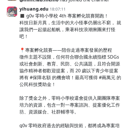
yihuang.edu
18:07:11
◼︎ g0v 零時小學校 4th 專案孵化競賽開跑！
科技日新月異，生活中的大小怪事仍層出不窮， 就
讓我們一起揚起船帆，乘著科技浪潮揪團來打怪
吧！
📍專案孵化競賽——陪你走過專案發展的歷程
徵件主題不設限，任何符合聯合國永續指標 SDGs
或社會創新、教育、民防、公共議題，且符合開源
協作精神者都歡迎提案，而 20 歲以下青少年提案
將有 #保障名額 的機會唷！最高可獲得 #兩萬元 的
公民科技獎助金！
除了獎金之外，零時小學校還會提供入圍團隊專案
培力的資源，包含一對一專案諮詢、提案優化工作
坊、資源媒合、社群輔導等。
g0v 零時政府過去的經驗與技術，都將成為專案培