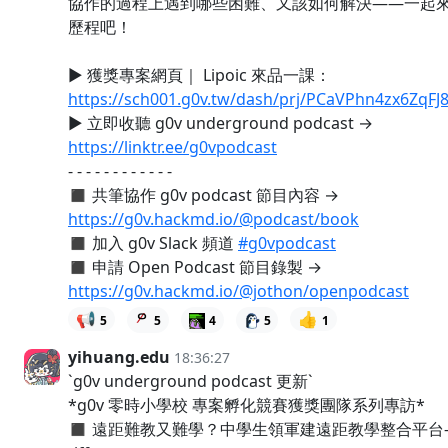
協作的過程上遇到哪些困難、又該如何解決——一起來看看 
歷程吧！
▶️ 獲獎專案網頁｜ Lipoic 來品一課：
https://sch001.g0v.tw/dash/prj/PCaVPhn4zx6Zq
▶️ 立即收聽 g0v underground podcast →
https://linktr.ee/g0vpodcast
- - - - - - - - - - - -
◼︎ 共筆協作 g0v podcast 節目內容 →
https://g0v.hackmd.io/@podcast/book
◼︎ 加入 g0v Slack 頻道
#g0vpodcast
◼︎ 申請 Open Podcast 節目錄製 →
https://g0v.hackmd.io/@jothon/openpodcast
📢
👍
5
5
4
5
1
yihuang.edu
18:36:27
`g0v underground podcast 更新`
*g0v 零時小學校 專案孵化競賽獲獎團隊系列專訪*
◼️ 遠距難教又難學？中學生領軍建遠距教學整合平台—Lipo