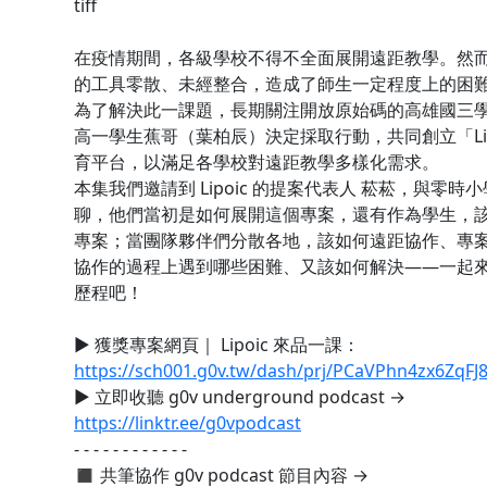
tiff
在疫情期間，各級學校不得不全面展開遠距教學。然
的工具零散、未經整合，造成了師生一定程度上的困
為了解決此一課題，長期關注開放原始碼的高雄國三
高一學生蕉哥（葉柏辰）決定採取行動，共同創立「Lip
育平台，以滿足各學校對遠距教學多樣化需求。
本集我們邀請到 Lipoic 的提案代表人 菘菘，與零時小學
聊，他們當初是如何展開這個專案，還有作為學生，
專案；當團隊夥伴們分散各地，該如何遠距協作、專
協作的過程上遇到哪些困難、又該如何解決——一起來看看 
歷程吧！
▶️ 獲獎專案網頁｜ Lipoic 來品一課：
https://sch001.g0v.tw/dash/prj/PCaVPhn4zx6Zq
▶️ 立即收聽 g0v underground podcast →
https://linktr.ee/g0vpodcast
- - - - - - - - - - - -
◼︎ 共筆協作 g0v podcast 節目內容 →