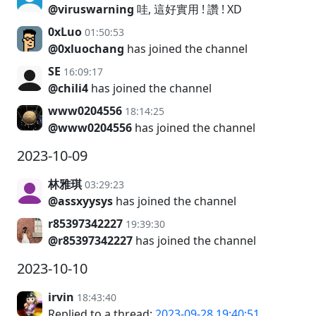
@viruswarning
哇, 這好實用 ! 讚 ! XD
0xLuo
01:50:53
@0xluochang
has joined the channel
SE
16:09:17
@chili4
has joined the channel
www0204556
18:14:25
@www0204556
has joined the channel
2023-10-09
林雅琪
03:29:23
@assxyysys
has joined the channel
r85397342227
19:39:30
@r85397342227
has joined the channel
2023-10-10
irvin
18:43:40
Replied to a thread:
2023-09-28 19:40:51