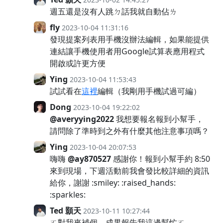
週五還是沒有人跳ㄉ話我就自動佔ㄌ
fly
2023-10-04 11:31:16
發現提案列表用手機沒辦法編輯，如果能提供
連結讓手機使用者用Google試算表應用程式
開啟或許更方便
Ying
2023-10-04 11:53:43
試試看在
這裡
編輯（我剛用手機試過可編）
Dong
2023-10-04 19:22:02
@averyying2022
我想要報名報到小幫手，
請問除了準時到之外有什麼其他注意事項嗎？
Ying
2023-10-04 20:07:53
嗨嗨
@ay870527
感謝你！報到小幫手約 8:50
來到現場，下週活動前我會發比較詳細的資訊
給你，謝謝 :smiley: :raised_hands:
:sparkles:
Ted 顥天
2023-10-11 10:27:44
ㄛ對我來補個，成果報告我這邊幫忙ㄛ