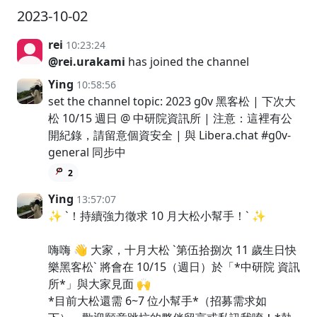
2023-10-02
rei
10:23:24
@rei.urakami
has joined the channel
Ying
10:58:56
set the channel topic: 2023 g0v 黑客松 | 下次大
松 10/15 週日 @ 中研院資訊所 | 注意：這裡有公
開紀錄，請留意個資安全 | 與 Libera.chat #g0v-
general 同步中
2
Ying
13:57:07
✨ `！持續強力徵求 10 月大松小幫手！` ✨
嗨嗨 👋 大家，十月大松 `第伍拾捌次 11 歲生日快
樂黑客松` 將會在 10/15（週日）於「*中研院 資訊
所*」與大家見面 🙌
*目前大松還需 6~7 位小幫手*（招募需求如