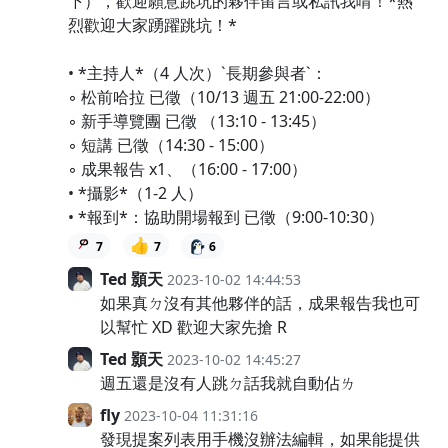
下），歡迎願意跳坑的夥伴留言或私訊我唷！*熱
烈歡迎大家踴躍跳坑！*
• *主持人*（4 人次）`長期參與者`：
◦ 松前哈拉 已徵（10/13 週五 21:00-22:00）
◦ 新手導覽團 已徵 （13:10 - 13:45）
◦ 短講 已徵（14:30 - 15:00）
◦ 成果報告 x1、（16:00 - 17:00）
• *攝影*（1-2 人）
• *報到*：協助開場報到 已徵（9:00-10:30）
👍
7
7
6
Ted 顥天
2023-10-02 14:44:53
如果真ㄉ沒有其他夥伴的話，成果報告我也可
以幫忙 XD 歡迎大家先搶 R
Ted 顥天
2023-10-02 14:45:27
週五還是沒有人跳ㄉ話我就自動佔ㄌ
fly
2023-10-04 11:31:16
發現提案列表用手機沒辦法編輯，如果能提供