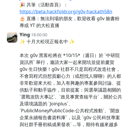
🎉 共筆（活動首頁）：
https://beta.hackfoldr.org/g0v-hackath58n
🎂 直播：無法到場的朋友，歡迎收看 g0v 臉書粉
專或 YT 的大松直播
Ying
18:00:00
✨ 十月大松現正報名中 ✨
本次 g0v 黑客松將在 *10/15*（週日）於 `中研院
資訊所` 舉行，邀請大家一起來開坑並提前慶賀
g0v 生日快樂！g0v 社群不只是寫程式改造社會，
不會寫程式但想貢獻心力（或想找人聊聊）的人都
非常歡迎來大松，加入有興趣的專案參與討論、提
供點子和動手協作，目前提案：與選舉議題相關的
`選戰攻防大事記`、`政見事實查核平台`，關於公共
及環境議題的 `Joinplus`、
`PublicMoneyPublicCode-公共程式推動`、`開放
企業永續報告書資料庫`，以及 `g0v 公民科技專案
與社群手冊初稿成果發表` …等，期待有越來越多