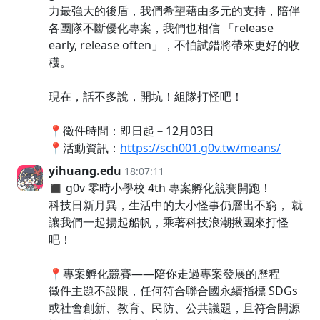
力最強大的後盾，我們希望藉由多元的支持，陪伴
各團隊不斷優化專案，我們也相信 「release
early, release often」，不怕試錯將帶來更好的收
穫。
現在，話不多說，開坑！組隊打怪吧！
📍徵件時間：即日起－12月03日
📍活動資訊：
https://sch001.g0v.tw/means/
yihuang.edu
18:07:11
◼︎ g0v 零時小學校 4th 專案孵化競賽開跑！
科技日新月異，生活中的大小怪事仍層出不窮， 就
讓我們一起揚起船帆，乘著科技浪潮揪團來打怪
吧！
📍專案孵化競賽——陪你走過專案發展的歷程
徵件主題不設限，任何符合聯合國永續指標 SDGs
或社會創新、教育、民防、公共議題，且符合開源