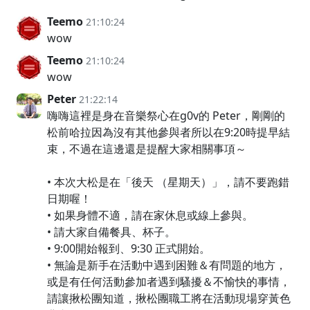
Teemo
21:10:24
wow
Teemo
21:10:24
wow
Peter
21:22:14
嗨嗨這裡是身在音樂祭心在g0v的 Peter，剛剛的
松前哈拉因為沒有其他參與者所以在9:20時提早結
束，不過在這邊還是提醒大家相關事項～
• 本次大松是在「後天 （星期天）」，請不要跑錯
日期喔！
• 如果身體不適，請在家休息或線上參與。
• 請大家自備餐具、杯子。
• 9:00開始報到、9:30 正式開始。
• 無論是新手在活動中遇到困難＆有問題的地方，
或是有任何活動參加者遇到騷擾＆不愉快的事情，
請讓揪松團知道，揪松團職工將在活動現場穿黃色