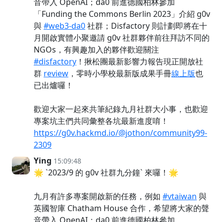
音帶入 OpenAI；da0 前進德國柏林參加
「Funding the Commons Berlin 2023」介紹 g0v
與
#web3-da0
社群；Disfactory 則計劃即將在十
月開啟實體小聚邀請 g0v 社群夥伴前往拜訪不同的
NGOs，有興趣加入的夥伴歡迎關注
#disfactory
！揪松團最新影響力報告現正開放社
群
review
，零時小學校最新版成果手冊
線上版
也
已出爐囉！
歡迎大家一起來共筆紀錄九月社群大小事，也歡迎
專案坑主們共同彙整各坑最新進度唷！
https://g0v.hackmd.io/@jothon/community99-
2309
Ying
15:09:48
🌟 `2023/9 的 g0v 社群九分鐘` 來囉！🌟
九月有許多專案開啟新的任務，例如
#vtaiwan
與
英國智庫 Chatham House 合作，希望將大家的聲
音帶入 OpenAI；da0 前進德國柏林參加