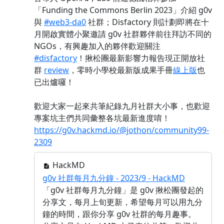
「Funding the Commons Berlin 2023」介紹 g0v
與
#web3-da0
社群；Disfactory 則計劃即將在十
月開啟實體小聚邀請 g0v 社群夥伴前往拜訪不同的
NGOs，有興趣加入的夥伴歡迎關注
#disfactory
！揪松團最新影響力報告現正開放社
群
review
，零時小學校最新版成果手冊
線上版
也
已出爐囉！
歡迎大家一起來共筆紀錄九月社群大小事，也歡迎
專案坑主們共同彙整各坑最新進度唷！
https://g0v.hackmd.io/@jothon/community99-
2309
HackMD
g0v 社群每月九分鐘 - 2023/9 - HackMD
「g0v 社群每月九分鐘」是 g0v 揪松團發起的
分享文，每月上旬更新，希望每月可以用九分
鐘的時間，跟你分享 g0v 社群的每月趣事。