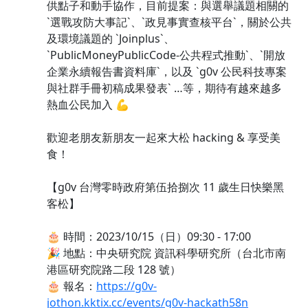
供點子和動手協作，目前提案：與選舉議題相關的
`選戰攻防大事記`、`政見事實查核平台`，關於公共
及環境議題的 `Joinplus`、
`PublicMoneyPublicCode-公共程式推動`、`開放
企業永續報告書資料庫`，以及 `g0v 公民科技專案
與社群手冊初稿成果發表` …等，期待有越來越多
熱血公民加入 💪
歡迎老朋友新朋友一起來大松 hacking & 享受美
食！
【g0v 台灣零時政府第伍拾捌次 11 歲生日快樂黑
客松】
🎂 時間：2023/10/15（日）09:30 - 17:00
🎉 地點：中央研究院 資訊科學研究所（台北市南
港區研究院路二段 128 號）
🎂 報名：
https://g0v-
jothon.kktix.cc/events/g0v-hackath58n