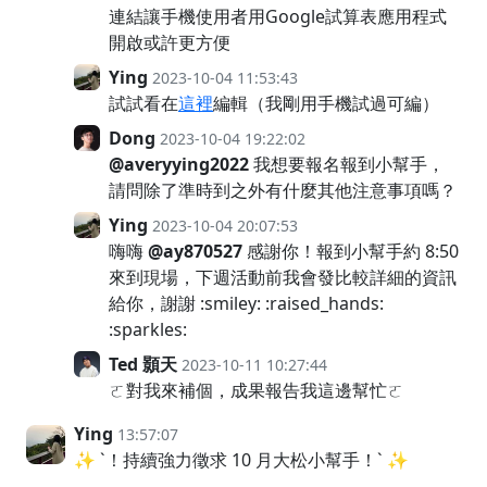
連結讓手機使用者用Google試算表應用程式
開啟或許更方便
Ying
2023-10-04 11:53:43
試試看在
這裡
編輯（我剛用手機試過可編）
Dong
2023-10-04 19:22:02
@averyying2022
我想要報名報到小幫手，
請問除了準時到之外有什麼其他注意事項嗎？
Ying
2023-10-04 20:07:53
嗨嗨
@ay870527
感謝你！報到小幫手約 8:50
來到現場，下週活動前我會發比較詳細的資訊
給你，謝謝 :smiley: :raised_hands:
:sparkles:
Ted 顥天
2023-10-11 10:27:44
ㄛ對我來補個，成果報告我這邊幫忙ㄛ
Ying
13:57:07
✨ `！持續強力徵求 10 月大松小幫手！` ✨