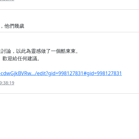
，他們幾歲
生討論，以此為靈感做了一個酷東東。
麼。歡迎給任何建議。
1-cdwGjkBVRw…/edit?gid=998127831#gid=998127831
9:38:19