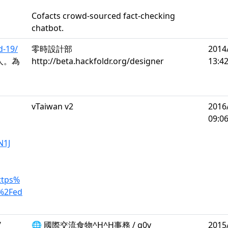
Cofacts crowd-sourced fact-checking
chatbot.
d-19/
零時設計部
2014
人。為
http://beta.hackfoldr.org/designer
13:42
vTaiwan v2
2016
09:06
N1J
ttps%
%2Fed
/
🌐 國際交流食物^H^H事務 / g0v
2015