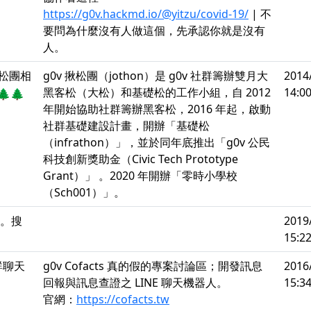
https://g0v.hackmd.io/@yitzu/covid-19/
| 不
要問為什麼沒有人做這個，先承認你就是沒有
人。
松團相
g0v 揪松團（jothon）是 g0v 社群籌辦雙月大
2014
黑客松（大松）和基礎松的工作小組，自 2012
14:00
🌲
年開始協助社群籌辦黑客松，2016 年起，啟動
社群基礎建設計畫，開辦「基礎松
（infrathon）」，並於同年底推出「g0v 公民
科技創新獎助金（Civic Tech Prototype
Grant）」 。2020 年開辦「零時小學校
（Sch001）」。
案。搜
2019
15:22
群聊天
g0v Cofacts 真的假的專案討論區；開發訊息
2016
回報與訊息查證之 LINE 聊天機器人。
15:34
官網：
https://cofacts.tw