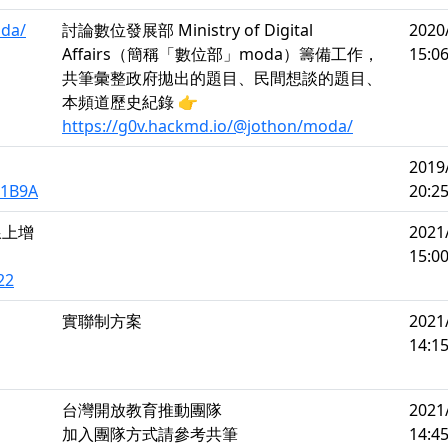
oda/
討論數位發展部 Ministry of Digital
2020
Affairs（簡稱「數位部」moda）籌備工作，
15:06
共筆彙整政府拋出的題目、民間想談的題目、
本頻道歷史紀錄 👉
https://g0v.hackmd.io/@jothon/moda/
2019
s1B9A
20:25
力線上增
2021
15:00
22
實聯制方案
2021
14:15
台灣開放教育推動團隊
2021
加入團隊方式請參考共筆
14:45