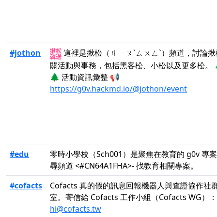
#jothon
這裡是揪松（ㄐㄧㄡˋㄙㄨㄥˋ）頻道，討論揪
關活動與事務，包括黑客松、小松以及更多松。 
🌲 活動資訊彙整 📢
https://g0v.hackmd.io/@jothon/event
#edu
零時小學校（Sch001）是聚焦在教育的 g0v 專
尋頻道 <#CN64A1FHA>- 找教育相關專案。
#cofacts
Cofacts 真的假的訊息回報機器人與查證協作社
室。寄信給 Cofacts 工作小組（Cofacts WG）：
hi@cofacts.tw