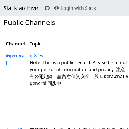
Slack archive
Login with Slack
Public Channels
Channel
Topic
#genera
g0v.tw
l
Note: This is a public record. Please be mindfu
your personal information and privacy. 注
有公開紀錄，請留意個資安全 | 與 Libera.chat #g
general 同步中