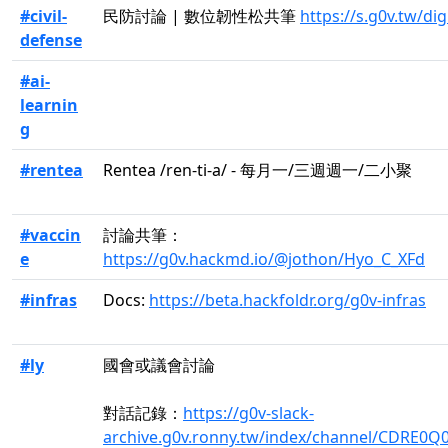
#civil-
民防討論 | 數位韌性松共筆
https://s.g0v.tw/dig
defense
#ai-
learnin
g
#rentea
Rentea /ren-ti-a/ - 每月一/三週週一/二小聚
#vaccin
討論共筆：
e
https://g0v.hackmd.io/@jothon/Hyo_C_XFd
#infras
Docs:
https://beta.hackfoldr.org/g0v-infras
#ly
國會或議會討論
對話記錄：
https://g0v-slack-
archive.g0v.ronny.tw/index/channel/CDRE0Q