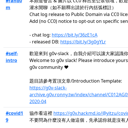
#rand0
本頻道發言 & 圖片以 CC0 釋出至公眾領域，歡
m
灌水閒聊（如不願釋出請於行內括弧標註）
Chat log release to Public Domain via CC0 lice
Add (no CC0) notice to opt-out on specific se
- chat log:
https://bit.ly/36zE1cA
- released DB:
https://bit.ly/3g0gYLr
#self-
歡迎來到 g0v-slack，自我介紹可以讓大家認識
intro
Welcome to g0v slack! Please introduce yours
g0v community ❤️
題目請參考置頂文章/Introduction Template:
https://g0v-slack-
archive.g0v.ronny.tw/index/channel/C012AG
2020-04
#covid1
協作看這裡
https://g0v.hackmd.io/@yitzu/covi
9
不要問為什麼沒有人做這個，先承認你就是沒有