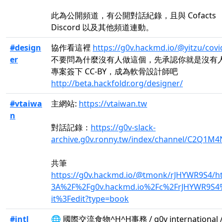
此為公開頻道，有公開對話紀錄，且與 Cofacts
Discord 以及其他頻道連動。
#design
協作看這裡
https://g0v.hackmd.io/@yitzu/covi
er
不要問為什麼沒有人做這個，先承認你就是沒有
專案簽下 CC-BY，成為軟骨設計師吧
http://beta.hackfoldr.org/designer/
#vtaiwa
主網站:
https://vtaiwan.tw
n
對話記錄：
https://g0v-slack-
archive.g0v.ronny.tw/index/channel/C2Q1M4
共筆
https://g0v.hackmd.io/@tmonk/rJHYWR9S4/h
3A%2F%2Fg0v.hackmd.io%2Fc%2FrJHYWR9S4
it%3Fedit?type=book
#intl
🌐 國際交流食物^H^H事務 / g0v international 