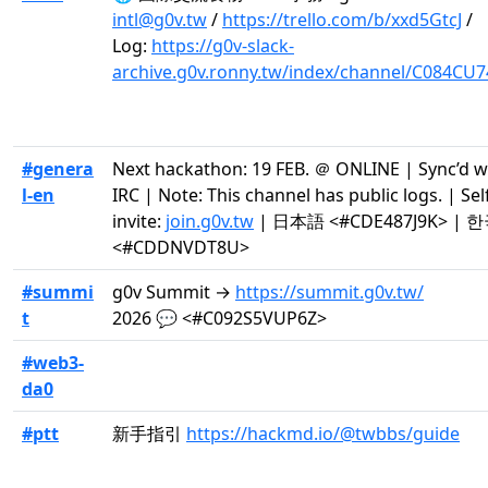
intl@g0v.tw
/
https://trello.com/b/xxd5GtcJ
/
Log:
https://g0v-slack-
archive.g0v.ronny.tw/index/channel/C084CU7
#genera
Next hackathon: 19 FEB. ＠ ONLINE | Sync’d w
l-en
IRC | Note: This channel has public logs. | Sel
invite:
join.g0v.tw
| 日本語 <#CDE487J9K> | 
<#CDDNVDT8U>
#summi
g0v Summit →
https://summit.g0v.tw/
t
2026 💬 <#C092S5VUP6Z>
#web3-
da0
#ptt
新手指引
https://hackmd.io/@twbbs/guide