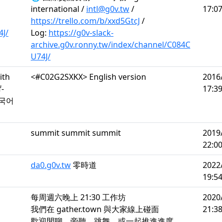
international /
intl@g0v.tw
/
17:07
https://trello.com/b/xxd5GtcJ
/
4J/
Log:
https://g0v-slack-
archive.g0v.ronny.tw/index/channel/C084C
U74J/
ith
<#C02G2SXKX> English version
2016
f-
17:39
한국어
summit summit summit
2019
22:00
da0.g0v.tw
零時道
2022
19:54
每周週六晚上 21:30 工作坊
2020
我們在 gather.town 與大家線上碰面
21:38
歡迎閒聊、旁聽、跳舞、或一起推進進度