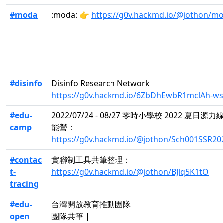
#moda
:moda: 👉
https://g0v.hackmd.io/@jothon/m
#disinfo
Disinfo Research Network
https://g0v.hackmd.io/6ZbDhEwbR1mclAh-w
#edu-
2022/07/24 - 08/27 零時小學校 2022 夏日源
camp
能營：
https://g0v.hackmd.io/@jothon/Sch001SSR20
#contac
實聯制工具共筆整理：
t-
https://g0v.hackmd.io/@jothon/BJlq5K1tO
tracing
#edu-
台灣開放教育推動團隊
open
團隊共筆 |