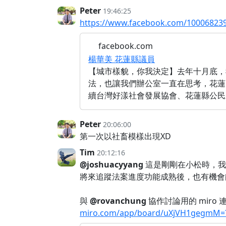
Peter
19:46:25
https://www.facebook.com/10006823
facebook.com
楊華美 花蓮縣議員
【城市樣貌，你我決定】 ​ 去年十
法，也讓我們辦公室一直在思考，花蓮
續台灣好漾社會發展協會、花蓮縣公民願
Peter
20:06:00
第一次以社畜模樣出現XD
Tim
20:12:16
@joshuacyyang
這是剛剛在小松時，我
將來追蹤法案進度功能成熟後，也有機會能跟
與
@rovanchung
協作討論用的 miro 
miro.com/app/board/uXjVH1gegmM=?