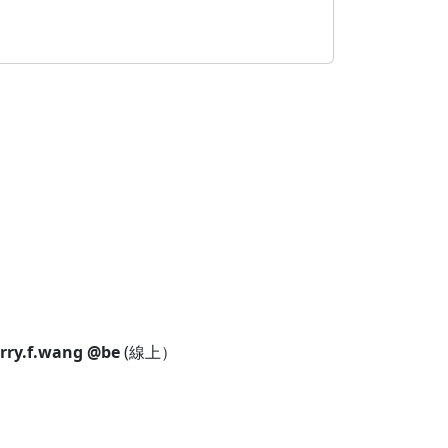
rry.f.wang
@be
(線上）