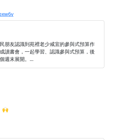
bxw6v
公民朋友認識到苑裡老少咸宜的參與式預算作
組成讀書會，一起學習、認識參與式預算，後
展開。 ​...
🙌