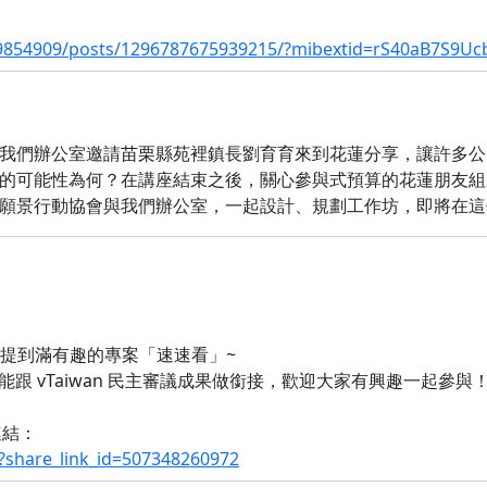
9854909/posts/1296787675939215/?mibextid=rS40aB7S9Uc
月底，我們辦公室邀請苗栗縣苑裡鎮長劉育育來到花蓮分享，讓許多
的可能性為何？ ​ 在講座結束之後，關心參與式預算的花蓮朋友
景行動協會與我們辦公室，一起設計、規劃工作坊，即將在這個週末
提到滿有趣的專案「速速看」~
 vTaiwan 民主審議成果做銜接，歡迎大家有興趣一起參與！ 
連結：
share_link_id=507348260972