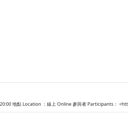
～
20:00 地點 Location ：線上 Online 參與者 Participants： <htt