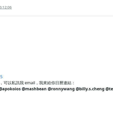
6:12:06
15
可以私訊我 email，我來給你日曆連結：
@apokoios
@mashbean
@ronnywang
@billy.s.cheng
@te