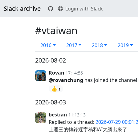
Slack archive
Login with Slack
#vtaiwan
2016
2017
2018
2019
2026-08-02
Rovan
17:14:56
@rovanchung
has joined the channel
👍
1
2026-08-03
bestian
11:13:13
Replied to a thread:
2026-07-29 00:01:
上週三的轉錄逐字稿和AI大綱出來了