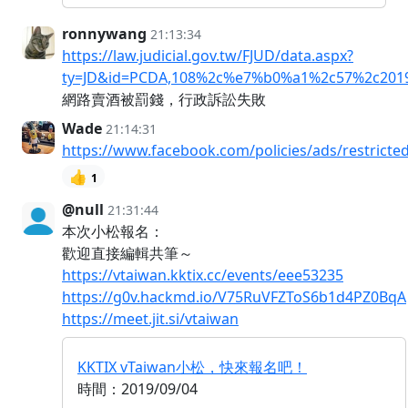
ronnywang
21:13:34
https://law.judicial.gov.tw/FJUD/data.aspx?
ty=JD&id=PCDA,108%2c%e7%b0%a1%2c57%2c201
網路賣酒被罰錢，行政訴訟失敗
Wade
21:14:31
https://www.facebook.com/policies/ads/restricte
👍
1
@null
21:31:44
本次小松報名：
歡迎直接編輯共筆～
https://vtaiwan.kktix.cc/events/eee53235
https://g0v.hackmd.io/V75RuVFZToS6b1d4PZ0BqA
https://meet.jit.si/vtaiwan
KKTIX vTaiwan小松，快來報名吧！
時間：2019/09/04