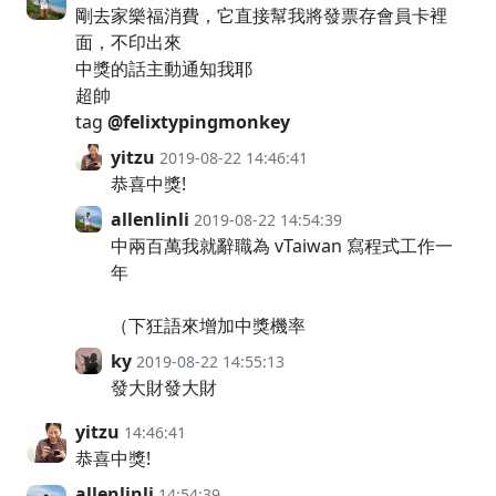
剛去家樂福消費，它直接幫我將發票存會員卡裡
面，不印出來
中獎的話主動通知我耶
超帥
tag
@felixtypingmonkey
yitzu
2019-08-22 14:46:41
恭喜中獎!
allenlinli
2019-08-22 14:54:39
中兩百萬我就辭職為 vTaiwan 寫程式工作一
年
（下狂語來增加中獎機率
ky
2019-08-22 14:55:13
發大財發大財
yitzu
14:46:41
恭喜中獎!
allenlinli
14:54:39