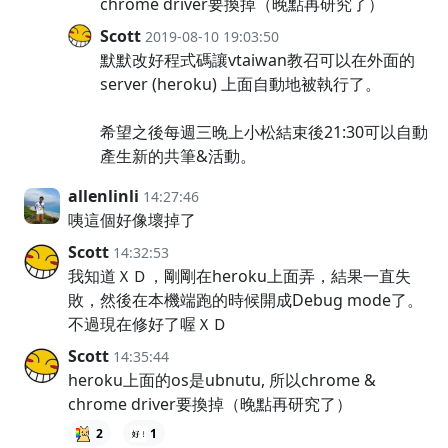
chrome driver要換掉（晚點再研究了）
Scott
2019-08-10 19:03:50
默默改好程式碼讓vtaiwan教召可以在外面的
server (heroku) 上面自動地被執行了。
希望之後每週三晚上小松結束後21:30可以自動
產生新的共筆&活動。
allenlinli
14:27:46
咦這個好像壞掉了
Scott
14:32:53
我知道ＸＤ，剛剛在heroku上面弄，結果一直失
敗，然後在本機端跑的時候開成Debug mode了。
不過現在修好了喔ＸＤ
Scott
14:35:44
heroku上面的os是ubnutu, 所以chrome &
chrome driver要換掉（晚點再研究了）
2
1