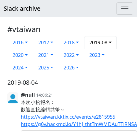
Slack archive
#vtaiwan
2016
2017
2018
2019-08
2020
2021
2022
2023
2024
2025
2026
2019-08-04
@null
14:06:21
本次小松報名：
歡迎直接編輯共筆～
https://vtaiwan.kktix.cc/events/e2815955
https://g0v.hackmd.io/Y1hJ_thtTmWMDAuTTiRNSA