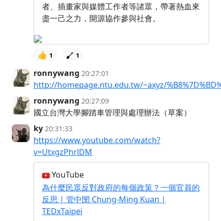
者、插畫家與媒體工作者等諸眾，帶著熱血來
盡一己之力，開源協作參與社會。
👍
1
1
ronnywang
20:27:01
http://homepage.ntu.edu.tw/~axyz/%B8%7D%
ronnywang
20:27:09
國立台灣大學腳踏車管理與處理辦法（草案）
ky
20:31:33
https://www.youtube.com/watch?
v=UtxgzPhrlDM
YouTube
為什麼民眾反對政府的每個政策？一個官員的
反思 | 管中閔 Chung-Ming Kuan |
TEDxTaipei