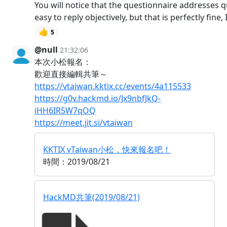
You will notice that the questionnaire addresses 
easy to reply objectively, but that is perfectly fin
👍
5
@null
21:32:06
本次小松報名：
歡迎直接編輯共筆～
https://vtaiwan.kktix.cc/events/4a115533
https://g0v.hackmd.io/Jx9nbfJkQ-
iHH6IR5W7qOQ
https://meet.jit.si/vtaiwan
KKTIX vTaiwan小松，快來報名吧！
時間：2019/08/21
HackMD共筆(2019/08/21)