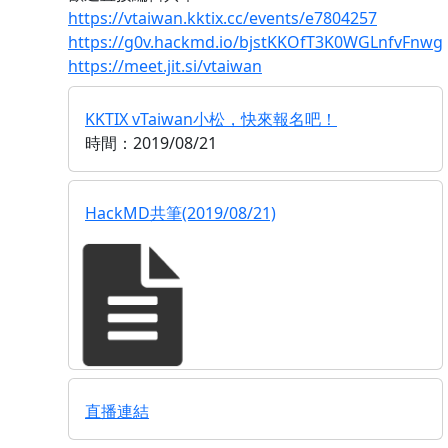
https://vtaiwan.kktix.cc/events/e7804257
https://g0v.hackmd.io/bjstKKOfT3K0WGLnfvFnwg
https://meet.jit.si/vtaiwan
KKTIX vTaiwan小松，快來報名吧！
時間：2019/08/21
HackMD共筆(2019/08/21)
直播連結