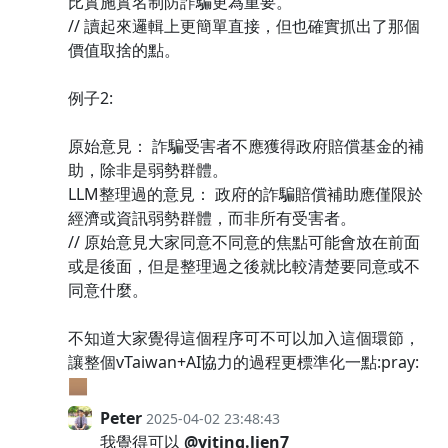
比實施實名制防詐騙更為重要。
// 讀起來邏輯上更簡單直接，但也確實抓出了那個
價值取捨的點。
例子2:
原始意見： 詐騙受害者不應獲得政府賠償基金的補
助，除非是弱勢群體。
LLM整理過的意見： 政府的詐騙賠償補助應僅限於
經濟或資訊弱勢群體，而非所有受害者。
// 原始意見大家同意不同意的焦點可能會放在前面
或是後面，但是整理過之後就比較清楚要同意或不
同意什麼。
不知道大家覺得這個程序可不可以加入這個環節，
讓整個vTaiwan+AI協力的過程更標準化一點:pray:
🏽
Peter
2025-04-02 23:48:43
我覺得可以
@yiting.lien7