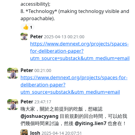
accessibility);
8. *Technology* (making technology visible and
approachable).
👍
1
Peter
2025-04-13 00:21:00
https://www.demnext.org/projects/spaces-
for-deliberation-paper?
utm_source=substack&utm_medium=email
Peter
00:21:00
https://www.demnext.org/projects/spaces-for-
deliberation-paper?
utm_source=substack&utm_medium=email
Peter
23:47:17
嗨大家，關於之前提到的吃飯，想確認
@joshuacyyang
目前規劃的回台時間，可以給我
們幾個時間來討論，然後
@yiting.lien7
也會在！
Josh
2025-04-14 20:07:51