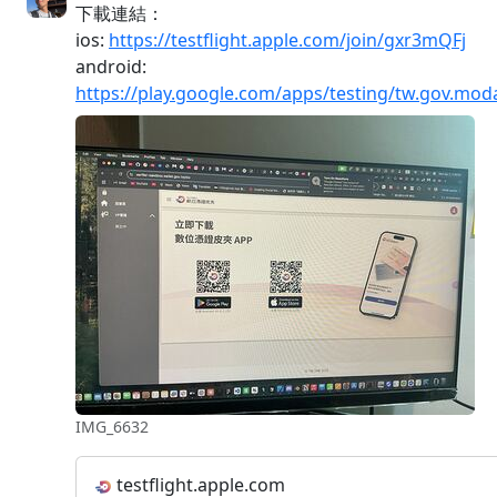
下載連結：
ios:
https://testflight.apple.com/join/gxr3mQFj
android:
https://play.google.com/apps/testing/tw.gov.mod
IMG_6632
testflight.apple.com