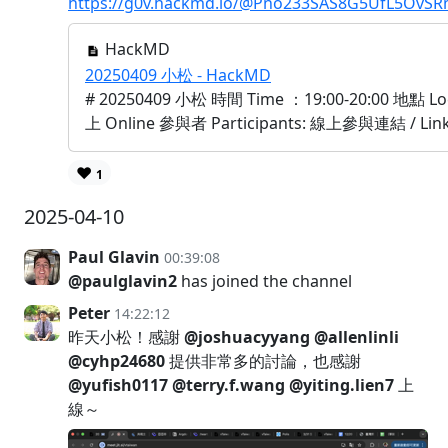
https://g0v.hackmd.io/@Pno233SAS8G5UfL5OvSR
HackMD
20250409 小松 - HackMD
# 20250409 小松 時間 Time ：19:00-20:00 地點 L
上 Online 參與者 Participants: 線上參與連結 / Link
❤️
1
2025-04-10
Paul Glavin
00:39:08
@paulglavin2
has joined the channel
Peter
14:22:12
昨天小松！感謝
@joshuacyyang
@allenlinli
@cyhp24680
提供非常多的討論，也感謝
@yufish0117
@terry.f.wang
@yiting.lien7
上
線～