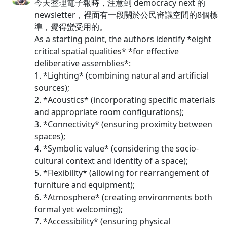
今天整理電子報時，注意到 democracy next 的
newsletter，裡面有一段關於公民審議空間的8個標
準，覺得蠻受用的。
As a starting point, the authors identify *eight
critical spatial qualities* *for effective
deliberative assemblies*:
1. *Lighting* (combining natural and artificial
sources);
2. *Acoustics* (incorporating specific materials
and appropriate room configurations);
3. *Connectivity* (ensuring proximity between
spaces);
4. *Symbolic value* (considering the socio-
cultural context and identity of a space);
5. *Flexibility* (allowing for rearrangement of
furniture and equipment);
6. *Atmosphere* (creating environments both
formal yet welcoming);
7. *Accessibility* (ensuring physical