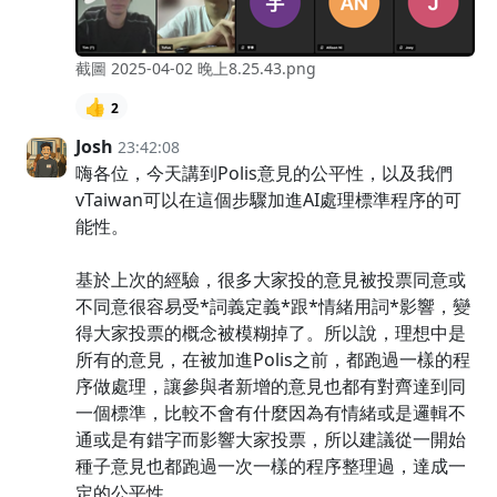
截圖 2025-04-02 晚上8.25.43.png
👍
2
Josh
23:42:08
嗨各位，今天講到Polis意見的公平性，以及我們
vTaiwan可以在這個步驟加進AI處理標準程序的可
能性。
基於上次的經驗，很多大家投的意見被投票同意或
不同意很容易受*詞義定義*跟*情緒用詞*影響，變
得大家投票的概念被模糊掉了。所以說，理想中是
所有的意見，在被加進Polis之前，都跑過一樣的程
序做處理，讓參與者新增的意見也都有對齊達到同
一個標準，比較不會有什麼因為有情緒或是邏輯不
通或是有錯字而影響大家投票，所以建議從一開始
種子意見也都跑過一次一樣的程序整理過，達成一
定的公平性。