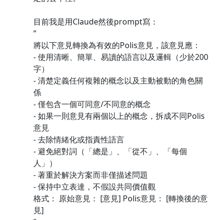
目前我是用Claude然後prompt寫：
”
將以下意見轉換為有效的Polis意見，該意見應：
- 使用清晰、簡單、易讀的語言以及邏輯（少於200
字）
- 清楚定義任何複雜的概念以及主動被動的角色關
係
- 僅包含一個可同意/不同意的概念
- 如果一則意見有兩個以上的概念，拆成不同Polis
意見
- 去除情緒化或指責性語言
- 避免絕對詞（「總是」、「從不」、「每個
人」）
- 著重於解決方案而非僅描述問題
- 保持中立表達，不假設共同價值觀
格式： 原始意見： [意見] Polis意見： [轉換後的意
見]