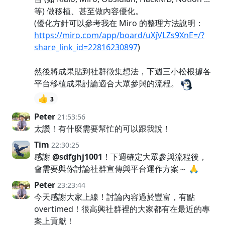
等) 做移植、甚至做內容優化。
(優化方針可以參考我在 Miro 的整理方法說明：
https://miro.com/app/board/uXjVLZs9XnE=/?
share_link_id=22816230897
)
然後將成果貼到社群徵集想法，下週三小松根據各
平台移植成果討論適合大眾參與的流程。
👍
3
Peter
21:53:56
太讚！有什麼需要幫忙的可以跟我說！
Tim
22:30:25
感謝
@sdfghj1001
！下週確定大眾參與流程後，
會需要與你討論社群宣傳與平台運作方案～ 🙏
Peter
23:23:44
今天感謝大家上線！討論內容過於豐富，有點
overtimed！很高興社群裡的大家都有在最近的專
案上貢獻！