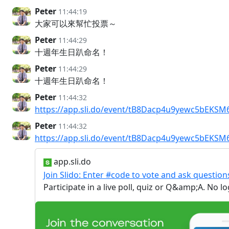
Peter
11:44:19
大家可以來幫忙投票～
Peter
11:44:29
十週年生日趴命名！
Peter
11:44:29
十週年生日趴命名！
Peter
11:44:32
https://app.sli.do/event/tB8Dacp4u9yewc5bEKSM6
Peter
11:44:32
https://app.sli.do/event/tB8Dacp4u9yewc5bEKSM6
app.sli.do
Join Slido: Enter #code to vote and ask question
Participate in a live poll, quiz or Q&amp;A. No l