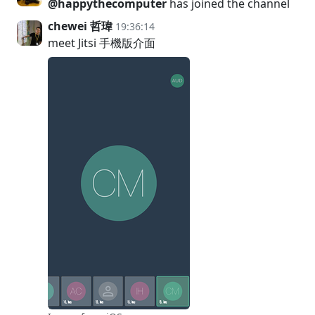
@happythecomputer
has joined the channel
chewei 哲瑋
19:36:14
meet Jitsi 手機版介面