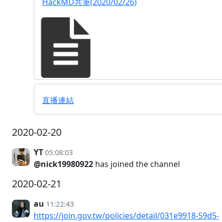
HackMD共筆(2020/02/26)
直播連結
2020-02-20
YT
05:08:03
@nick19980922
has joined the channel
2020-02-21
au
11:22:43
https://join.gov.tw/policies/detail/031e9918-59d5-