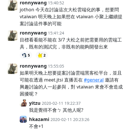
ronnywang
15:40:52
jothon 今天在討論這次大松雲端化的事，想要問
vtaiwan 明天晚上如果想在 vtaiwan 小聚上繼續提
案討論這件事的可能
ronnywang
15:41:24
目標看看能不能在 3/7 大松之前把需要用的雲端工
具，既有的測試完，非既有的能夠開發出來
5
2
ronnywang
15:55:05
如果明天晚上想要提案討論雲端黑客松平台，並且
可能在透過 meet.jtsi 直播丟在
#general
邀請有
興趣討論的人一起參與，對 vtaiwan 來會不會造成
困擾呢？
yitzu
2020-02-11 19:22:37
我是覺得不會ㄅ 其他人呢?
hkazami
2020-02-11 20:23:26
不會+1