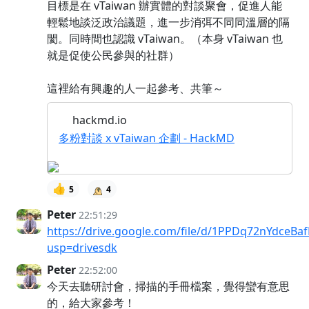
目標是在 vTaiwan 辦實體的對談聚會，促進人能
輕鬆地談泛政治議題，進一步消弭不同同溫層的隔
閡。同時間也認識 vTaiwan。（本身 vTaiwan 也
就是促使公民參與的社群）
這裡給有興趣的人一起參考、共筆～
hackmd.io
多粉對談 x vTaiwan 企劃 - HackMD
👍
5
4
Peter
22:51:29
https://drive.google.com/file/d/1PPDq72nYdce
usp=drivesdk
Peter
22:52:00
今天去聽研討會，掃描的手冊檔案，覺得蠻有意思
的，給大家參考！