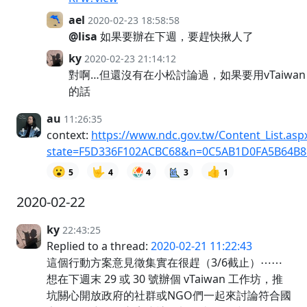
ael
2020-02-23 18:58:58
@lisa
如果要辦在下週，要趕快揪人了
ky
2020-02-23 21:14:12
對啊…但還沒有在小松討論過，如果要用vTaiwan
的話
au
11:26:35
context:
https://www.ndc.gov.tw/Content_List.asp
state=F5D336F102ACBC68&n=0C5AB1D0FA5B64B
😮
🤟
👍
5
4
4
3
1
2020-02-22
ky
22:43:25
Replied to a thread:
2020-02-21 11:22:43
這個行動方案意見徵集實在很趕（3/6截止）⋯⋯
想在下週末 29 或 30 號辦個 vTaiwan 工作坊，推
坑關心開放政府的社群或NGO們一起來討論符合國