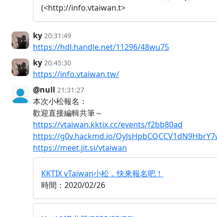
(<http://info.vtaiwan.t>
ky
20:31:49
https://hdl.handle.net/11296/48wu75
ky
20:45:30
https://info.vtaiwan.tw/
@null
21:31:27
本次小松報名：
歡迎直接編輯共筆～
https://vtaiwan.kktix.cc/events/f2bb80ad
https://g0v.hackmd.io/QyJsHpbCQCCV1dN9HbrY
https://meet.jit.si/vtaiwan
KKTIX vTaiwan小松，快來報名吧！
時間：2020/02/26