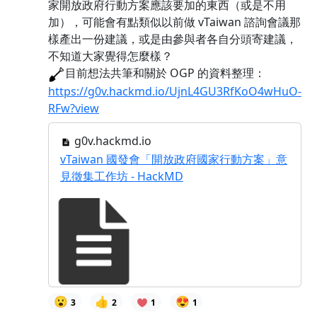
家開放政府行動方案應該要加的東西（或是不用
加），可能會有點類似以前做 vTaiwan 諮詢會議那
樣產出一份建議，或是由參與者各自分頭寄建議，
不知道大家覺得怎麼樣？
目前想法共筆和關於 OGP 的資料整理：
https://g0v.hackmd.io/UjnL4GU3RfKoO4wHuO-
RFw?view
g0v.hackmd.io
vTaiwan 國發會「開放政府國家行動方案」意
見徵集工作坊 - HackMD
😮
👍
😍
3
2
1
1