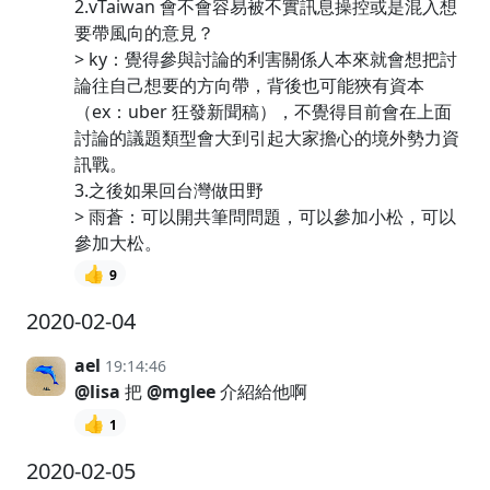
2.vTaiwan 會不會容易被不實訊息操控或是混入想
要帶風向的意見？
> ky：覺得參與討論的利害關係人本來就會想把討
論往自己想要的方向帶，背後也可能狹有資本
（ex：uber 狂發新聞稿），不覺得目前會在上面
討論的議題類型會大到引起大家擔心的境外勢力資
訊戰。
3.之後如果回台灣做田野
> 雨蒼：可以開共筆問問題，可以參加小松，可以
參加大松。
👍
9
2020-02-04
ael
19:14:46
@lisa
把
@mglee
介紹給他啊
👍
1
2020-02-05