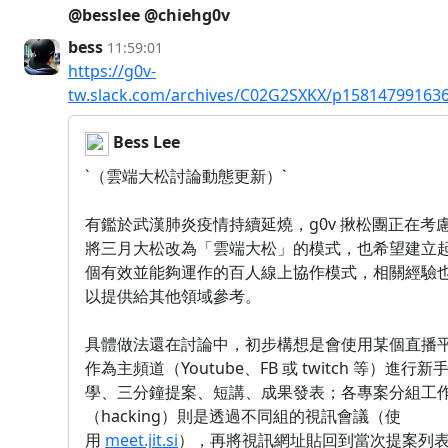
@besslee
@chiehg0v
bess
11:59:01
https://g0v-
tw.slack.com/archives/C02G2SXKX/p15814799163
Bess Lee
`（雲端大松討論動態更新）`
有鑑於武漢肺炎疫情持續延燒，g0v 揪松團正在考
將三月大松改為「雲端大松」的模式，也希望建立
個有效並能夠運作的百人線上協作模式，相關經驗
以提供給其他領域參考。
具體做法還在討論中，初步構想是會使用某個直播
作為主頻道（Youtube、FB 或 twitch 等）進行新
學、三分鐘提案、短講、成果發表；各專案分組工
（hacking）則是透過不同組的視訊會議（使
用
meet.jit.si
），再將視訊網址貼回到當次提案列