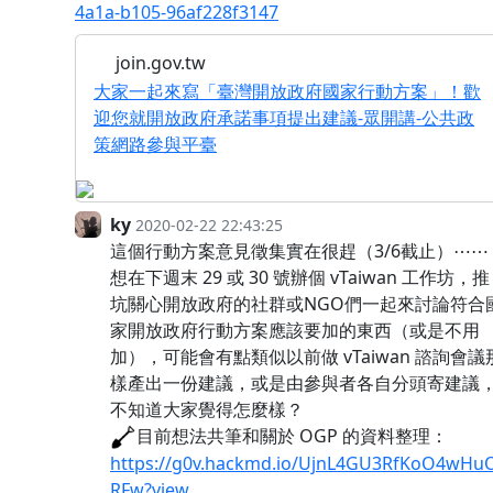
4a1a-b105-96af228f3147
join.gov.tw
大家一起來寫「臺灣開放政府國家行動方案」！歡
迎您就開放政府承諾事項提出建議-眾開講-公共政
策網路參與平臺
ky
2020-02-22 22:43:25
這個行動方案意見徵集實在很趕（3/6截止）⋯⋯
想在下週末 29 或 30 號辦個 vTaiwan 工作坊，推
坑關心開放政府的社群或NGO們一起來討論符合
家開放政府行動方案應該要加的東西（或是不用
加），可能會有點類似以前做 vTaiwan 諮詢會議
樣產出一份建議，或是由參與者各自分頭寄建議
不知道大家覺得怎麼樣？
目前想法共筆和關於 OGP 的資料整理：
https://g0v.hackmd.io/UjnL4GU3RfKoO4wHu
RFw?view