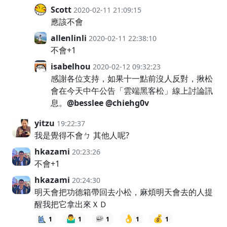
Scott
2020-02-11 21:09:15
應該不會
allenlinli
2020-02-11 22:38:10
不會+1
isabelhou
2020-02-12 09:32:23
感謝各位支持，如果十一點前沒人反對，揪松
會在今天中午公告「雲端黑客松」線上討論訊
息。
@besslee
@chiehg0v
yitzu
19:22:37
我是覺得不會ㄅ 其他人呢?
hkazami
20:23:26
不會+1
hkazami
20:24:30
明天會把功德箱帶回去小松，麻煩明天會去的人提
醒我把它拿出來ＸＤ
🤷‍♂️
👌
💰
1
1
1
1
1