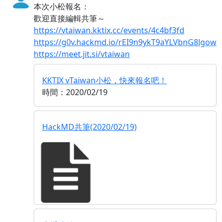
本次小松報名：
歡迎直接編輯共筆～
https://vtaiwan.kktix.cc/events/4c4bf3fd
https://g0v.hackmd.io/rEI9n9ykT9aYLVbnG8lgow
https://meet.jit.si/vtaiwan
KKTIX vTaiwan小松，快來報名吧！
時間：2020/02/19
HackMD共筆(2020/02/19)