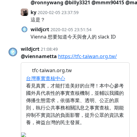
@ronnywang
@billy3321
@mmm90415
@ma
ky
2020-02-05 23:37:59
這是？
wildjcrt
2020-02-05 23:51:54
Vienna 想要知道今天與會人的 slack ID
wildjcrt
21:08:49
@viennametta
https://tfc-taiwan.org.tw/
tfc-taiwan.org.tw
台灣事實查核中心
看見真實，才能打造美好的台灣！本中心參考
國外具代表性的事實查核機制，並輔以我國的
傳播生態需求，依循專業、透明、公正的原
則，執行公共事務相關訊息之事實查核。期能
抑制不實資訊的負面影響，提升公眾的資訊素
養，裨益台灣的民主發展。