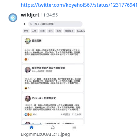
https://twitter.com/koyehol567/status/12317769
wildjcrt
11:34:55
ERgmmLxUUAILc1I.jpeg