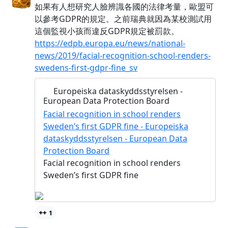
如果有人想研究人臉辨識各國的法律考量，歐盟可
以參考GDPR的規定。之前瑞典就因為某校測試用
這個監視小孩而違反GDPR規定被罰款。
https://edpb.europa.eu/news/national-
news/2019/facial-recognition-school-renders-
swedens-first-gdpr-fine_sv
Europeiska dataskyddsstyrelsen -
European Data Protection Board
Facial recognition in school renders
Sweden’s first GDPR fine - Europeiska
dataskyddsstyrelsen - European Data
Protection Board
Facial recognition in school renders
Sweden’s first GDPR fine
1