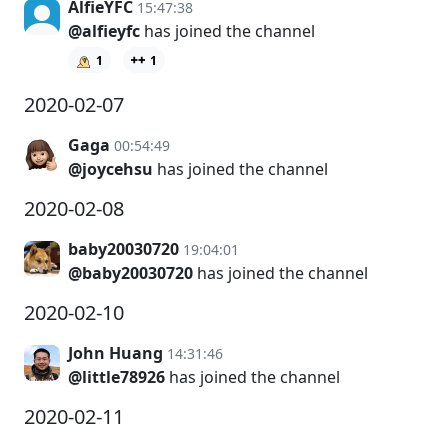
AlfieYFC
15:47:38
@alfieyfc
has joined the channel
1
1
2020-02-07
Gaga
00:54:49
@joycehsu
has joined the channel
2020-02-08
baby20030720
19:04:01
@baby20030720
has joined the channel
2020-02-10
John Huang
14:31:46
@little78926
has joined the channel
2020-02-11