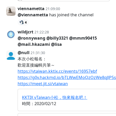
viennametta
21:09:00
@viennametta
has joined the channel
4
wildjcrt
21:22:28
@ronnywang
@billy3321
@mmm90415
@mail.hkazami
@lisa
@null
21:31:30
本次小松報名：
歡迎直接編輯共筆～
https://vtaiwan.kktix.cc/events/16957ebf
https://g0v.hackmd.io/bTLWwEMoQzOzWe8qJlP5
https://meet.jit.si/vtaiwan
KKTIX vTaiwan小松，快來報名吧！
時間：2020/02/12