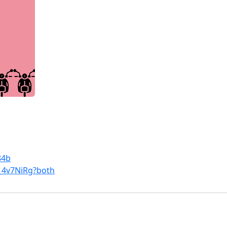
84b
n_4v7NiRg?both