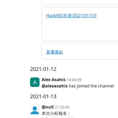
HackMD共筆(2021/01/13)
直播連結
2021-01-12
Alex Asahis
14:00:39
@alexasahis
has joined the channel
2021-01-13
@null
21:32:05
本次小松報名：