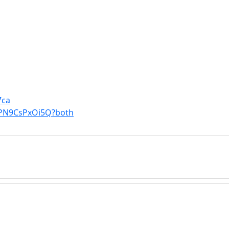
7ca
KPN9CsPxOi5Q?both