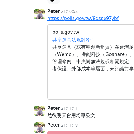
❤️
1
Peter
21:10:58
https://polis.gov.tw/8dspx97ybf
polis.gov.tw
共享運具法規討論！
共享運具（或有稱創新租賃）在台灣越
（Wemo）、睿能科技（Goshare
管理條例，中央尚無法規或相關規定。
者保護、外部成本等層面，來討論共享
Peter
21:11:11
然後明天會用粉專發文
Peter
21:11:19