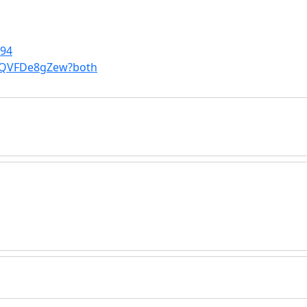
d94
-_QVFDe8gZew?both