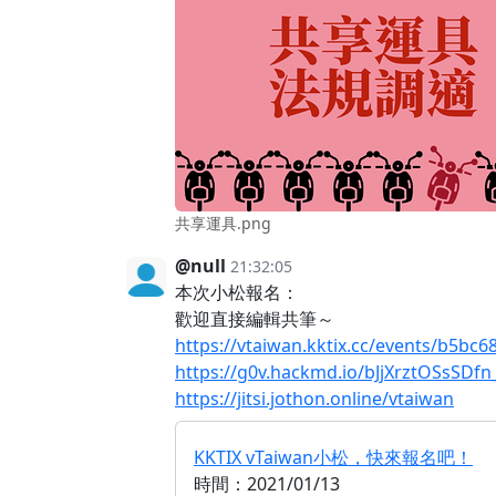
共享運具.png
@null
21:32:05
本次小松報名：
歡迎直接編輯共筆～
https://vtaiwan.kktix.cc/events/b5bc6
https://g0v.hackmd.io/bJjXrztOSsSDf
https://jitsi.jothon.online/vtaiwan
KKTIX vTaiwan小松，快來報名吧！
時間：2021/01/13