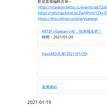
歡迎直接編輯共筆～
https://vtaiwan.kktix.cc/events/ab72a
https://g0v.hackmd.io/ZwFlPmV1SXy
https://jitsi.jothon.online/vtaiwan
KKTIX vTaiwan小松，快來報名吧！
時間：2021/01/20
HackMD共筆(2021/01/20)
直播連結
2021-01-19