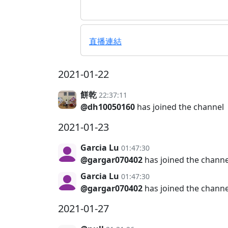
直播連結
2021-01-22
餅乾
22:37:11
@dh10050160
has joined the channel
2021-01-23
Garcia Lu
01:47:30
@gargar070402
has joined the channe
Garcia Lu
01:47:30
@gargar070402
has joined the channe
2021-01-27