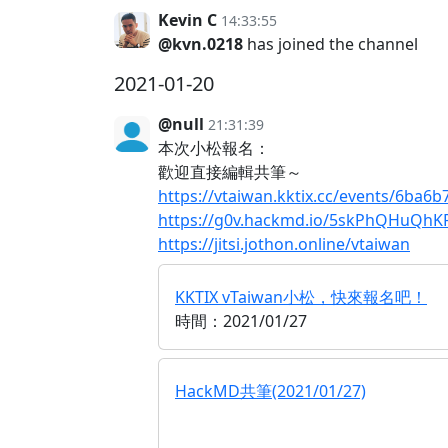
Kevin C
14:33:55
@kvn.0218
has joined the channel
2021-01-20
@null
21:31:39
本次小松報名：
歡迎直接編輯共筆～
https://vtaiwan.kktix.cc/events/6ba6b
https://g0v.hackmd.io/5skPhQHuQh
https://jitsi.jothon.online/vtaiwan
KKTIX vTaiwan小松，快來報名吧！
時間：2021/01/27
HackMD共筆(2021/01/27)