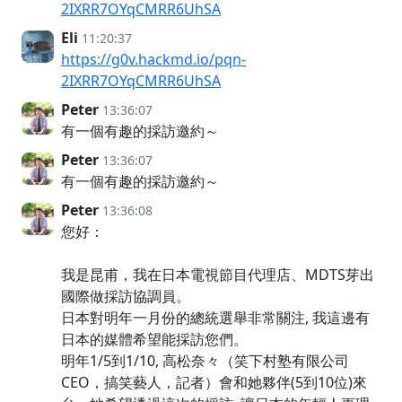
2IXRR7OYqCMRR6UhSA
Eli
11:20:37
https://g0v.hackmd.io/pqn-
2IXRR7OYqCMRR6UhSA
Peter
13:36:07
有一個有趣的採訪邀約～
Peter
13:36:07
有一個有趣的採訪邀約～
Peter
13:36:08
您好：
我是昆甫，我在日本電視節目代理店、MDTS芽出
國際做採訪協調員。
日本對明年一月份的總統選舉非常關注, 我這邊有
日本的媒體希望能採訪您們。
明年1/5到1/10, 高松奈々（笑下村塾有限公司
CEO，搞笑藝人，記者）會和她夥伴(5到10位)來