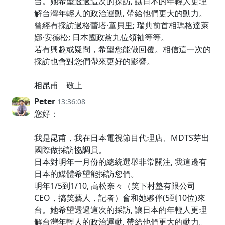
台。她希望透過這次的採訪, 讓日本的年輕人更理
解台灣年輕人的政治運動, 帶給他們更大的動力。
曾經有採訪過格蕾塔·童貝里; 瑞典前首相瑪格達萊
娜·安德松; 日本國政黨九位領袖等等。
若有興趣或疑問，希望您能做回覆。相信這一次的
採訪也會對您們帶來更好的影響。
相昆甫 敬上
Peter
13:36:08
您好：
我是昆甫，我在日本電視節目代理店、MDTS芽出
國際做採訪協調員。
日本對明年一月份的總統選舉非常關注, 我這邊有
日本的媒體希望能採訪您們。
明年1/5到1/10, 高松奈々（笑下村塾有限公司
CEO，搞笑藝人，記者）會和她夥伴(5到10位)來
台。她希望透過這次的採訪, 讓日本的年輕人更理
解台灣年輕人的政治運動, 帶給他們更大的動力。