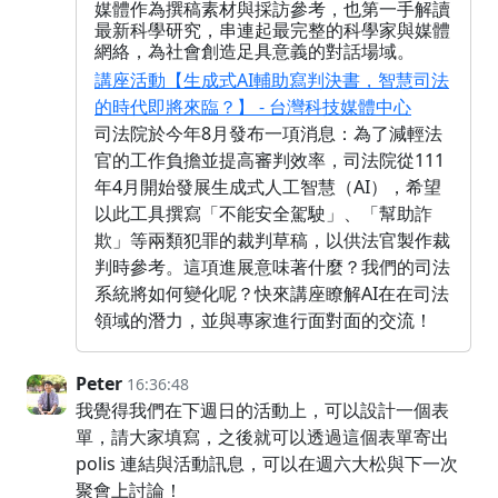
媒體作為撰稿素材與採訪參考，也第一手解讀
最新科學研究，串連起最完整的科學家與媒體
網絡，為社會創造足具意義的對話場域。
講座活動【生成式AI輔助寫判決書，智慧司法
的時代即將來臨？】 - 台灣科技媒體中心
司法院於今年8月發布一項消息：為了減輕法
官的工作負擔並提高審判效率，司法院從111
年4月開始發展生成式人工智慧（AI），希望
以此工具撰寫「不能安全駕駛」、「幫助詐
欺」等兩類犯罪的裁判草稿，以供法官製作裁
判時參考。這項進展意味著什麼？我們的司法
系統將如何變化呢？快來講座瞭解AI在在司法
領域的潛力，並與專家進行面對面的交流！
Peter
16:36:48
我覺得我們在下週日的活動上，可以設計一個表
單，請大家填寫，之後就可以透過這個表單寄出
polis 連結與活動訊息，可以在週六大松與下一次
聚會上討論！