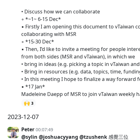
• Discuss how we can collaborate
◦ *~1~ 6-15 Dec*
▪︎ Firstly I am opening this document to vTaiwan 
collaborating with MSR
◦ *15-30 Dec*
▪︎ Then, I’d like to invite a meeting for people in
from both sides (MSR and vTaiwan), in which we
• bring in ideas (e.g. picking a topic in vTaiwan an
• Bring in resources (e.g. data, topics, time, funding
• In this meeting I hope to finalize a way forward 
▪︎ *17 Jan*
Madeleine Daepp of MSR to join vTaiwan weekly han
🙌
3
2023-12-07
Peter
00:07:49
@sylin
@joshuacyyang
@tzushenk
感覺三位