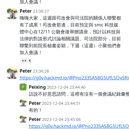
加入會議！
Peter
23:36:27
嗨嗨大家，這週跟司改會與司法院的關係人聯繫都
有了成果！司改會那邊，目前預定與 smc 科技媒
體中心在12/11 公聽會後舉辦講座，預計以科技與
法律的對談形式討論相關議題。司法院部分，目前
聯繫到前院長秘書姿穎，下週（這週）小聚他們會
加入會議！
👀
1
Peter
23:36:28
https://g0v.hackmd.io/@Pno233SAS8G5UfL5OvS
Peixing
2023-12-04 23:44:40
話說不好意思請問，這裡有沒有一個會議紀錄彙整的
Peter
2023-12-04 23:44:51
有的！
Peter
2023-12-04 23:45:06
https://g0v.hackmd.io/@Pno233SAS8G5UfL5