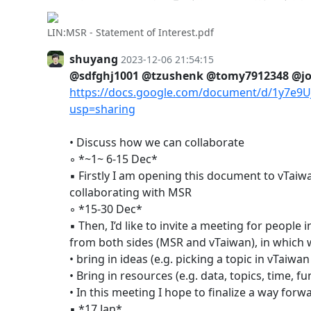
LIN:MSR - Statement of Interest.pdf
shuyang
2023-12-06 21:54:15
@sdfghj1001
@tzushenk
@tomy7912348
@j
https://docs.google.com/document/d/1y7e
usp=sharing
• Discuss how we can collaborate
◦ *~1~ 6-15 Dec*
▪︎ Firstly I am opening this document to vTai
collaborating with MSR
◦ *15-30 Dec*
▪︎ Then, I’d like to invite a meeting for peopl
from both sides (MSR and vTaiwan), in which
• bring in ideas (e.g. picking a topic in vTaiw
• Bring in resources (e.g. data, topics, time, fu
• In this meeting I hope to finalize a way forw
▪︎ *17 Jan*