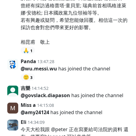
曾經有採訪過格蕾塔·童貝里; 瑞典前首相瑪格達萊
娜·安德松; 日本國政黨九位領袖等等。
若有興趣或疑問，希望您能做回覆。相信這一次的
採訪也會對您們帶來更好的影響。
相昆甫 敬上
🙏
1
Panda
13:47:28
@wu.messi.wu
has joined the channel
🙂
3
吉樂
14:14:52
@govslack.diapason
has joined the channel
Miss a
14:15:08
@amy24124
has joined the channel
Eli
14:34:09
今天大松我跟 @peter 正在寫要給司法院的資料 還