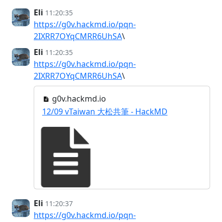
Eli
11:20:35
https://g0v.hackmd.io/pqn-
2IXRR7OYqCMRR6UhSA
\
Eli
11:20:35
https://g0v.hackmd.io/pqn-
2IXRR7OYqCMRR6UhSA
\
g0v.hackmd.io
12/09 vTaiwan 大松共筆 - HackMD
Eli
11:20:37
https://g0v.hackmd.io/pqn-