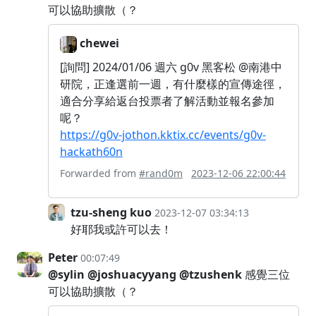
可以協助擴散（？
chewei
[詢問] 2024/01/06 週六 g0v 黑客松 @南港中
研院，正逢選前一週，有什麼樣的宣傳途徑，
適合分享給返台投票者了解活動並報名參加
呢？
https://g0v-jothon.kktix.cc/events/g0v-
hackath60n
Forwarded from
#rand0m
2023-12-06 22:00:44
tzu-sheng kuo
2023-12-07 03:34:13
好耶我或許可以去！
Peter
00:07:49
@sylin
@joshuacyyang
@tzushenk
感覺三位
可以協助擴散（？