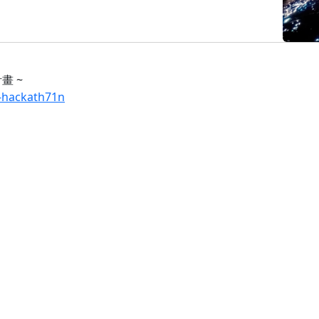
畫 ~
v-hackath71n