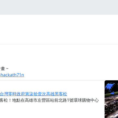
畫 ~
v-hackath71n
ath71n｜台灣零時政府第柒拾壹次高雄黑客松
v 高雄黑客松！地點在高雄市左營區站前北路1號環球購物中心