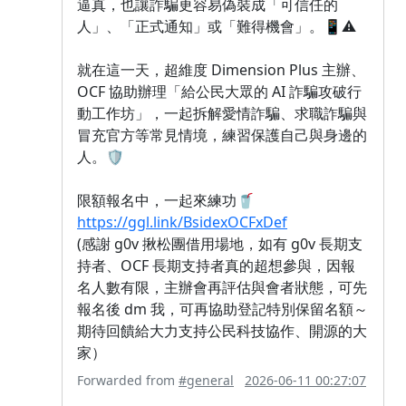
逼真，也讓詐騙更容易偽裝成「可信任的
人」、「正式通知」或「難得機會」。📱⚠️
就在這一天，超維度 Dimension Plus 主辦、
OCF 協助辦理「給公民大眾的 AI 詐騙攻破行
動工作坊」，一起拆解愛情詐騙、求職詐騙與
冒充官方等常見情境，練習保護自己與身邊的
人。🛡️
限額報名中，一起來練功🥤
https://ggl.link/BsidexOCFxDef
(感謝 g0v 揪松團借用場地，如有 g0v 長期支
持者、OCF 長期支持者真的超想參與，因報
名人數有限，主辦會再評估與會者狀態，可先
報名後 dm 我，可再協助登記特別保留名額～
期待回饋給大力支持公民科技協作、開源的大
家）
Forwarded from
#general
2026-06-11 00:27:07