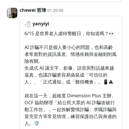
chewei 哲瑋
01:20:06
yanyiyi
6/15 是世界老人虐待警醒日，你知道嗎？👀
AI 詐騙不只是個人要小心的問題，也和高齡
者常面對的資訊落差、情感依賴與金融剝削風
險有關。
生成式 AI 讓文字、影像、語音與對話越來越
逼真，也讓詐騙更容易偽裝成「可信任的
人」、「正式通知」或「難得機會」。📱⚠️
就在這一天，超維度 Dimension Plus 主辦、
OCF 協助辦理「給公民大眾的 AI 詐騙攻破行
動工作坊」，一起拆解愛情詐騙、求職詐騙與
冒充官方等常見情境，練習保護自己與身邊的
人。🛡️