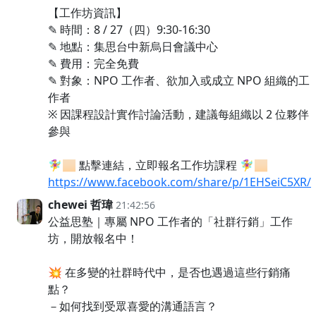
【工作坊資訊】
✎ 時間：8 / 27（四）9:30-16:30
✎ 地點：集思台中新烏日會議中心
✎ 費用：完全免費
✎ 對象：NPO 工作者、欲加入或成立 NPO 組織的工
作者
※ 因課程設計實作討論活動，建議每組織以 2 位夥伴
參與
🧚‍♀️🏻 點擊連結，立即報名工作坊課程 🧚‍♀️🏻
https://www.facebook.com/share/p/1EHSeiC5XR/
chewei 哲瑋
21:42:56
公益思塾｜專屬 NPO 工作者的「社群行銷」工作
坊，開放報名中！
💥 在多變的社群時代中，是否也遇過這些行銷痛
點？
－如何找到受眾喜愛的溝通語言？