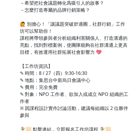
－希望把社會議題轉化爲吸引人的故事？
－怎麼打造專屬的品牌行銷策略？
🙋 別擔心！「讓議題突破舒適圈，社群行銷」工作
坊可以幫助你！
課程將帶領參與者分析組織利害關係人、打造溝通的
亮點，找到對標案例，使團隊能夠在社群溝通上更具
目標，有效運用社群拓展社會影響力 💖
【工作坊資訊】
✎ 時間：8 / 27（四）9:30-16:30
✎ 地點：集思台中新烏日會議中心
✎ 費用：完全免費
✎ 對象：NPO 工作者、欲加入或成立 NPO 組織的工
作者
※ 因課程設計實作討論活動，建議每組織以 2 位夥伴
參與
🧚‍♀️🏻 點擊連結，立即報名工作坊課程 🧚‍♀️🏻