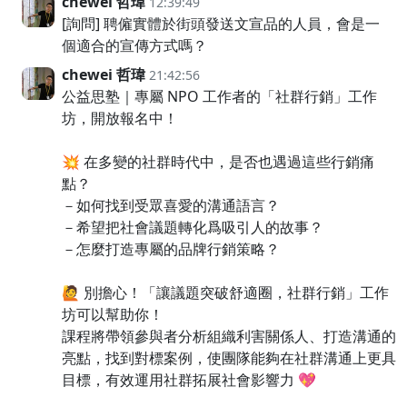
chewei 哲瑋
12:39:49
[詢問] 聘僱實體於街頭發送文宣品的人員，會是一
個適合的宣傳方式嗎？
chewei 哲瑋
21:42:56
公益思塾｜專屬 NPO 工作者的「社群行銷」工作
坊，開放報名中！
💥 在多變的社群時代中，是否也遇過這些行銷痛
點？
－如何找到受眾喜愛的溝通語言？
－希望把社會議題轉化爲吸引人的故事？
－怎麼打造專屬的品牌行銷策略？
🙋 別擔心！「讓議題突破舒適圈，社群行銷」工作
坊可以幫助你！
課程將帶領參與者分析組織利害關係人、打造溝通的
亮點，找到對標案例，使團隊能夠在社群溝通上更具
目標，有效運用社群拓展社會影響力 💖