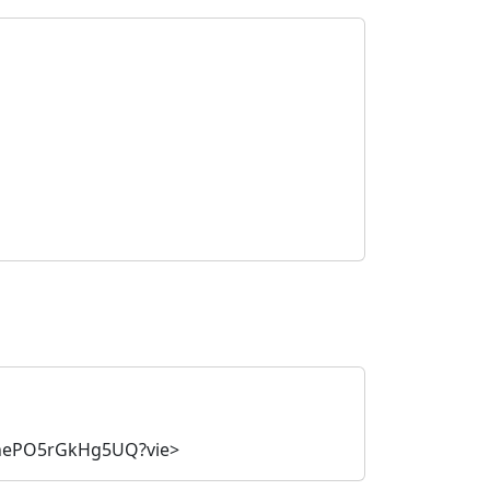
TnePO5rGkHg5UQ?vie>