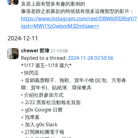
哀居上面有蠻多有趣的案例的
像張老師之前募款的時候就有很多這種類型的影片：
https://www.instagram.com/reel/DBWAXFDRteY/?
igsh=MWJ1YzQwbmM3Zmhjaw==
2024-12-11
chewei 哲瑋
21:10:08
Replied to a thread:
2024-11-28 02:50:56
*1/17 週五~1/18 週六*
• 快閃店
◦ 促銷義賣帽子、拖鞋、賀年小物 (紅包、方形春
聯、賀年卡)、貼紙簿、環保餐具
• 介紹社群參加方式
◦ 2/22 黑客松活動報名頁面
◦ g0v Google 日曆
◦ 找專案
◦ 加入 g0v Slack
◦ 訂閱揪松團電子報