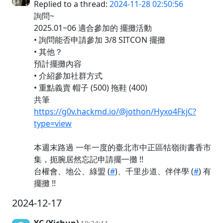
Replied to a thread:
2024-11-28 02:50:56
詢問~
2025.01~06 適合參加的 擺攤活動
• 詢問能否申請參加 3/8 SITCON 擺攤
• 其他？
預計擺攤內容
• 介紹參加社群方式
• 重點義賣 帽子 (500) 拖鞋 (400)
共筆
https://g0v.hackmd.io/@jothon/Hyxo4FkjC?
type=view
本週末路過 一年一度的臺北市中正區牯嶺街書香市
集，扼腕居然忘記申請擺一攤 !!
台權會、地公、綠盟 (
#
)、千里步道、伴伴學 (
#
) 有
擺攤 !!
2024-12-17