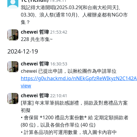
YC (Yichun)
19:34:11
我記得大港開唱(2025.03.29[和台南大松同天]、
03.30)、浪人祭(通常10月)、人權辦桌都有NGO市
集？
chewei 哲瑋
21:53:42
228 共生市集~
2024-12-19
chewei 哲瑋
16:30:53
chewei 已提出申請，以揪松團作為申請單位
https://g0v.hackmd.io/nNEkGpfzReWIkyzN2C142A
view
chewei 哲瑋
22:10:41
[草案] 年末單筆捐款感謝禮，捐款及對應禮品方案
初擬
• 會保留 *1200 禮品方案份數* 給 定期定額捐款者
(80 位)，以及各個合作單位 (40 位)
• 計算各品項的可運用數量，填入圖卡內容中