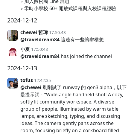
◦ 加入揪松團 Line 群組
◦ 零時小學校 60+ 開放式課程與入校課程經驗
2024-12-12
chewei 哲瑋
17:50:43
@traveldream84
這邊有一些籌辦構想
小夏
17:50:48
@traveldream84
has joined the channel
2024-12-13
tofus
12:42:35
@chewei
剛剛試了 runway 的 gen3 alpha，以下
是提示詞：“Wide-angle handheld shot: A cozy,
softly lit community workspace. A diverse
group of people, illuminated by warm table
lamps, are sketching, typing, and discussing
ideas. The camera gently pans across the
room, focusing briefly on a corkboard filled