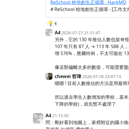
ReSchool 校地創生正循環 - HackMD
# ReSchool 校地創生正循環 - [工作文件](
💡
1
A4
2026-07-27 21:21:47
另外，它的 130 年推估人數也挺奇
107 年只有 87 人 → 113
增 576%，應屬特例，不太可能在 130
像這類偏離太多的數值，可能需要盤
chewei 哲瑋
2026-07-28 23:07:13
嗯嗯 ! 目前人數推估的方法是用最
所以過去學生人數增加的學校，基本上
下降的學校)，就先暫不處理了
A4
21:15:50
問：剛好看到地圖上，家裡附近的國小換