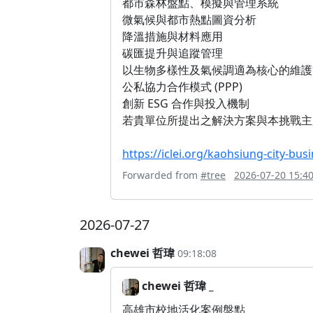
都市森林盤點、模擬與管理系統
微氣候與都市熱點圖資分析
降溫措施與材料應用
碳匯提升與追蹤管理
以生物多樣性及氣候調適為核心的維護
公私協力合作模式 (PPP)
創新 ESG 合作與投入機制
若貴單位所提出之解決方案與本挑戰主
https://iclei.org/kaohsiung-city-bus
Forwarded from
#tree
2026-07-20 15:40
2026-07-27
chewei 哲瑋
09:18:08
chewei 哲瑋 _
高雄市校地活化案例盤點