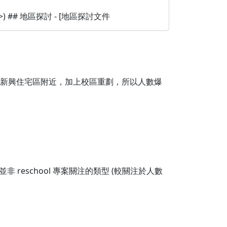
iew>) ## 地區探討 - [地區探討文件
，移動到新興住宅區附近，加上校區重劃，所以人數爆
eschool 專案關注的類型 (較關注於人數