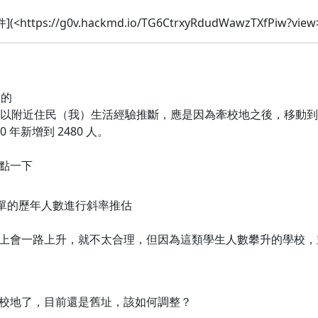
<https://g0v.hackmd.io/TG6CtrxyRdudWawzTXfPiw?v
怪的
 年 588 人，以附近住民（我）生活經驗推斷，應是因為牽校地之後
 年新增到 2480 人。
點一下
簡單的歷年人數進行斜率推估
會一路上升，就不太合理，但因為這類學生人數攀升的學校，並非 r
校地了，目前還是舊址，該如何調整？