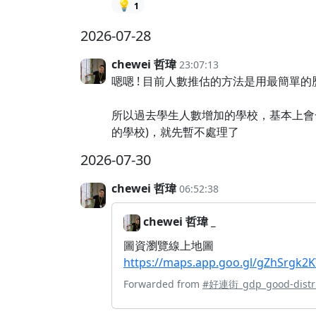
💡
1
2026-07-28
chewei 哲瑋
23:07:13
嗯嗯 ! 目前人數推估的方法是用最簡單
所以過去學生人數增加的學校，基本上會一
的學校)，就先暫不處理了
2026-07-30
chewei 哲瑋
06:52:38
chewei 哲瑋 _
圖資瀏覽線上地圖
https://maps.app.goo.gl/gZhSrgk2
Forwarded from
#好連街_gdp_good-dist