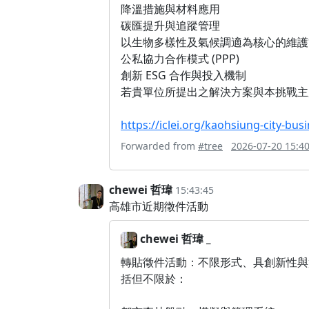
降溫措施與材料應用
碳匯提升與追蹤管理
以生物多樣性及氣候調適為核心的維護
公私協力合作模式 (PPP)
創新 ESG 合作與投入機制
若貴單位所提出之解決方案與本挑戰主
https://iclei.org/kaohsiung-city-bus
Forwarded from
#tree
2026-07-20 15:40
chewei 哲瑋
15:43:45
高雄市近期徵件活動
chewei 哲瑋 _
轉貼徵件活動：不限形式、具創新性與
括但不限於：