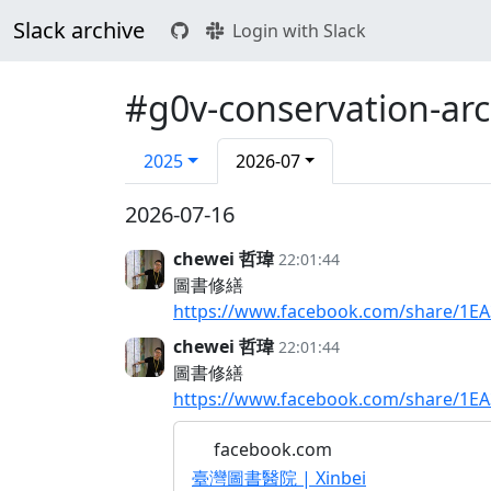
Slack archive
Login with Slack
#g0v-conservation-
2025
2026-07
2026-07-16
chewei 哲瑋
22:01:44
圖書修繕
https://www.facebook.com/share/1E
chewei 哲瑋
22:01:44
圖書修繕
https://www.facebook.com/share/1E
facebook.com
臺灣圖書醫院 | Xinbei