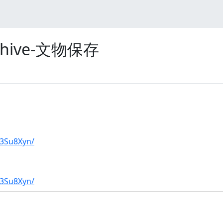
archive-文物保存
A3Su8Xyn/
A3Su8Xyn/