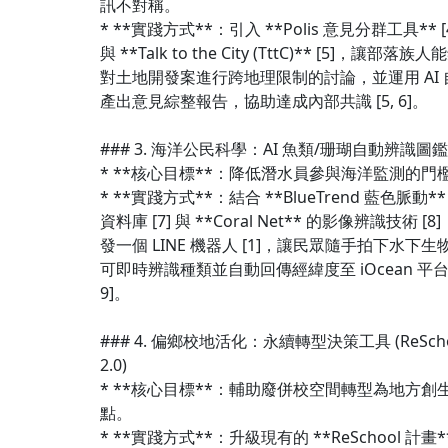
訊不對稱。
* **實踐方式**：引入 **Polis 意見分群工具** [
與 **Talk to the City (TttC)** [5]，讓部落族人
對土地開發案進行跨地理限制的討論，並運用 AI 
產出意見綜整報告，協助達成內部共識 [5, 6]。
### 3. 海洋公民科學：AI 魚類/珊瑚自動辨識圖鑑
* **核心目標**：降低潛水員參與海洋監測的門
* **實踐方式**：結合 **BlueTrend 藍色脈動**
資料庫 [7] 與 **Coral Net** 的影像辨識技術 [8
發一個 LINE 機器人 [1]，讓民眾隨手拍下水下生
可即時辨識種類並自動回傳經緯度至 iOcean 平台 [
9]。
### 4. 偏鄉校地活化：永續轉型決策工具 (ReScho
2.0)
* **核心目標**：輔助廢併校空間轉型為地方創
點。
* **實踐方式**：升級現有的 **ReSchool 計畫*