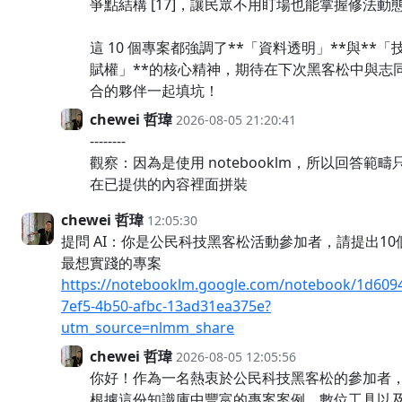
爭點結構 [17]，讓民眾不用盯場也能掌握修法動
這 10 個專案都強調了**「資料透明」**與**「
賦權」**的核心精神，期待在下次黑客松中與志
合的夥伴一起填坑！
chewei 哲瑋
2026-08-05 21:20:41
--------
觀察：因為是使用 notebooklm，所以回答範疇
在已提供的內容裡面拼裝
chewei 哲瑋
12:05:30
提問 AI：你是公民科技黑客松活動參加者，請提出10
最想實踐的專案
https://notebooklm.google.com/notebook/1d609
7ef5-4b50-afbc-13ad31ea375e?
utm_source=nlmm_share
chewei 哲瑋
2026-08-05 12:05:56
你好！作為一名熱衷於公民科技黑客松的參加者
根據這份知識庫中豐富的專案案例、數位工具以