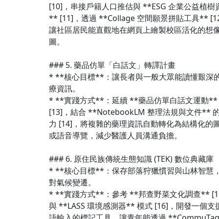
[10]，串接戶籍人口推估與 **ESG 企業公益植樹
** [11]，透過 **Collage 空間願景拼貼工具** [1
讓社區居民能直觀地在網頁上繪製校區活化的想
圖。
### 5. 藥品仿單「白話文」轉譯計畫
* **核心目標**：讓長者與一般大眾能讀懂艱深
療資訊。
* **實踐方式**：延續 **藥品仿單白話文運動**
[13]，結合 **NotebookLM 整理法規與文件** 
力 [14]，將複雜的藥理資訊自動轉化為結構化的
或語音導覽，減少醫護人員溝通負擔。
### 6. 原住民族傳統生態知識 (TEK) 數位典藏庫
* **核心目標**：保存部落狩獵慣習與山林智慧
對氣候變遷。
* **實踐方式**：參考 **邦查野菜文化調查** [1
與 **LASS 環境感測器** 模式 [16]，開發一個
語輸入的標記工具，讓青年能透過 **CommuTag