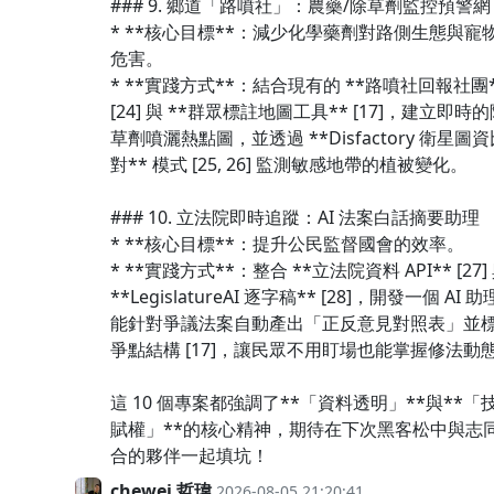
### 9. 鄉道「路噴社」：農藥/除草劑監控預警網
* **核心目標**：減少化學藥劑對路側生態與寵
危害。
* **實踐方式**：結合現有的 **路噴社回報社團
[24] 與 **群眾標註地圖工具** [17]，建立即時
草劑噴灑熱點圖，並透過 **Disfactory 衛星圖資
對** 模式 [25, 26] 監測敏感地帶的植被變化。
### 10. 立法院即時追蹤：AI 法案白話摘要助理
* **核心目標**：提升公民監督國會的效率。
* **實踐方式**：整合 **立法院資料 API** [27]
**LegislatureAI 逐字稿** [28]，開發一個 AI 
能針對爭議法案自動產出「正反意見對照表」並
爭點結構 [17]，讓民眾不用盯場也能掌握修法動
這 10 個專案都強調了**「資料透明」**與**「
賦權」**的核心精神，期待在下次黑客松中與志
合的夥伴一起填坑！
chewei 哲瑋
2026-08-05 21:20:41