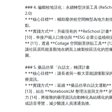
### 4. 偏鄉校地活化：永續轉型決策工具 (ReScho
2.0)
* **核心目標**：輔助廢併校空間轉型為地方創
點。
* **實踐方式**：升級現有的 **ReSchool 計畫*
[10]，串接戶籍人口推估與 **ESG 企業公益植樹
** [11]，透過 **Collage 空間願景拼貼工具** [1
讓社區居民能直觀地在網頁上繪製校區活化的想
圖。
### 5. 藥品仿單「白話文」轉譯計畫
* **核心目標**：讓長者與一般大眾能讀懂艱深
療資訊。
* **實踐方式**：延續 **藥品仿單白話文運動**
[13]，結合 **NotebookLM 整理法規與文件** 
力 [14]，將複雜的藥理資訊自動轉化為結構化的
或語音導覽，減少醫護人員溝通負擔。