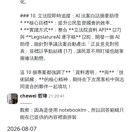
化。
### 10. 立法院即時追蹤：AI 法案白話摘要助理
* **核心目標**：提升公民監督國會的效率。
* **實踐方式**：整合 **立法院資料 API** [27]
與 **LegislatureAI 逐字稿** [28]，開發一個 AI
助理，能針對爭議法案自動產出「正反意見對照
表」並標註爭點結構 [17]，讓民眾不用盯場也能掌
握修法動態。
這 10 個專案都強調了**「資料透明」**與**「技
術賦權」**的核心精神，期待在下次黑客松中與志
同道合的夥伴一起填坑！
chewei 哲瑋
21:20:41
--------
觀察：因為是使用 notebooklm，所以回答範疇只
能在已提供的內容裡面拼裝
2026-08-07