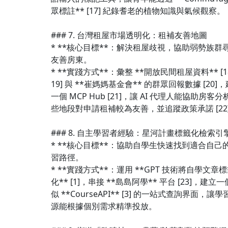
眾標註** [17] 紀錄耆老的植物知識與氣候觀察。
### 7. 台灣租屋市場透明化：租補友善地圖
* **核心目標**：解決租屋歧視，協助弱勢族群
友善房東。
* **實踐方式**：彙整 **開放民間租屋資料** [1
19] 與 **崔媽媽基金會** 的群眾回報數據 [20]
一個 MCP Hub [21]，讓 AI 代理人能協助房客分
些地段對申請租補較為友善，並追蹤政策承諾 [22
### 8. 自主學習者經驗：星河計畫標籤化檢索引
* **核心目標**：協助自學生快速找到適合自己
習路徑。
* **實踐方式**：運用 **GPT 技術將自學文章
化** [1]，串接 **島島阿學** 平台 [23]，建立
似 **CourseAPI** [3] 的一站式查詢界面，讓學
源能根據個別需求精準投放。