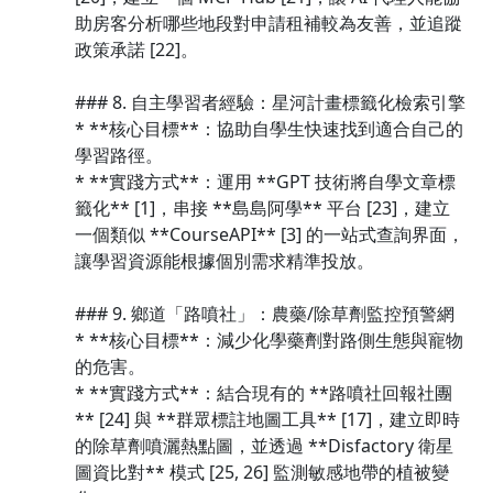
助房客分析哪些地段對申請租補較為友善，並追蹤
政策承諾 [22]。
### 8. 自主學習者經驗：星河計畫標籤化檢索引擎
* **核心目標**：協助自學生快速找到適合自己的
學習路徑。
* **實踐方式**：運用 **GPT 技術將自學文章標
籤化** [1]，串接 **島島阿學** 平台 [23]，建立
一個類似 **CourseAPI** [3] 的一站式查詢界面，
讓學習資源能根據個別需求精準投放。
### 9. 鄉道「路噴社」：農藥/除草劑監控預警網
* **核心目標**：減少化學藥劑對路側生態與寵物
的危害。
* **實踐方式**：結合現有的 **路噴社回報社團
** [24] 與 **群眾標註地圖工具** [17]，建立即時
的除草劑噴灑熱點圖，並透過 **Disfactory 衛星
圖資比對** 模式 [25, 26] 監測敏感地帶的植被變