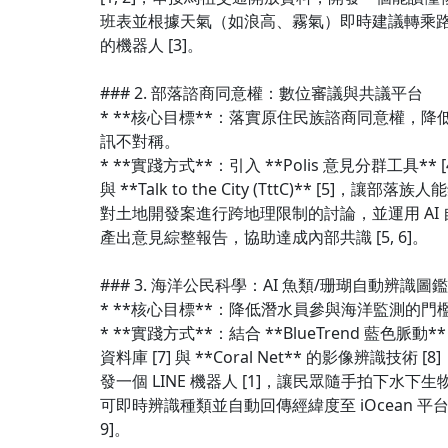
班表並根據天氣（如浪高、霧氣）即時建議轉乘
的機器人 [3]。
### 2. 部落諮商同意權：數位審議與共議平台
* **核心目標**：落實原住民族諮商同意權，降
訊不對稱。
* **實踐方式**：引入 **Polis 意見分群工具** [
與 **Talk to the City (TttC)** [5]，讓部落族人
對土地開發案進行跨地理限制的討論，並運用 AI 
產出意見綜整報告，協助達成內部共識 [5, 6]。
### 3. 海洋公民科學：AI 魚類/珊瑚自動辨識圖鑑
* **核心目標**：降低潛水員參與海洋監測的門
* **實踐方式**：結合 **BlueTrend 藍色脈動**
資料庫 [7] 與 **Coral Net** 的影像辨識技術 [8
發一個 LINE 機器人 [1]，讓民眾隨手拍下水下生
可即時辨識種類並自動回傳經緯度至 iOcean 平台 [
9]。