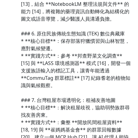
[13]，結合 **NotebookLM 整理法規與文件** 的
能力 [14]，將複雜的藥理資訊自動轉化為結構化的
圖文或語音導覽，減少醫護人員溝通負擔。
### 6. 原住民族傳統生態知識 (TEK) 數位典藏庫
* **核心目標**：保存部落狩獵慣習與山林智慧，
應對氣候變遷。
* **實踐方式**：參考 **邦查野菜文化調查**
[15] 與 **LASS 環境感測器** 模式 [16]，開發一個
支援族語輸入的標記工具，讓青年能透過
**CommuTag 群眾標註** [17] 紀錄耆老的植物知
識與氣候觀察。
### 7. 台灣租屋市場透明化：租補友善地圖
* **核心目標**：解決租屋歧視，協助弱勢族群尋
找友善房東。
* **實踐方式**：彙整 **開放民間租屋資料**
[18, 19] 與 **崔媽媽基金會** 的群眾回報數據
[20]，建立一個 MCP Hub [21]，讓 AI 代理人能協