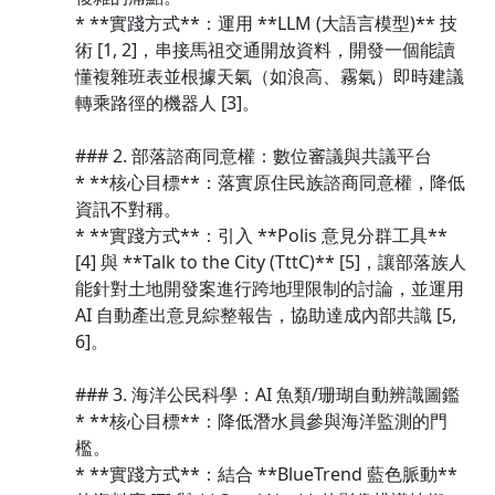
* **實踐方式**：運用 **LLM (大語言模型)** 技
術 [1, 2]，串接馬祖交通開放資料，開發一個能讀
懂複雜班表並根據天氣（如浪高、霧氣）即時建議
轉乘路徑的機器人 [3]。
### 2. 部落諮商同意權：數位審議與共議平台
* **核心目標**：落實原住民族諮商同意權，降低
資訊不對稱。
* **實踐方式**：引入 **Polis 意見分群工具**
[4] 與 **Talk to the City (TttC)** [5]，讓部落族人
能針對土地開發案進行跨地理限制的討論，並運用
AI 自動產出意見綜整報告，協助達成內部共識 [5,
6]。
### 3. 海洋公民科學：AI 魚類/珊瑚自動辨識圖鑑
* **核心目標**：降低潛水員參與海洋監測的門
檻。
* **實踐方式**：結合 **BlueTrend 藍色脈動**