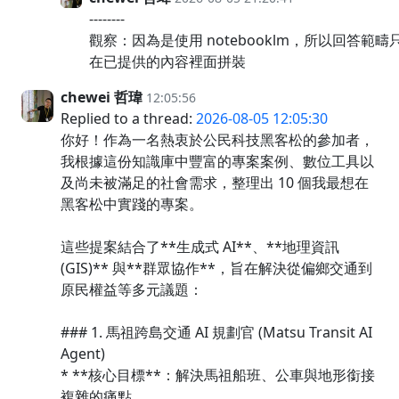
--------
觀察：因為是使用 notebooklm，所以回答範疇
在已提供的內容裡面拼裝
chewei 哲瑋
12:05:56
Replied to a thread:
2026-08-05 12:05:30
你好！作為一名熱衷於公民科技黑客松的參加者，
我根據這份知識庫中豐富的專案案例、數位工具以
及尚未被滿足的社會需求，整理出 10 個我最想在
黑客松中實踐的專案。
這些提案結合了**生成式 AI**、**地理資訊
(GIS)** 與**群眾協作**，旨在解決從偏鄉交通到
原民權益等多元議題：
### 1. 馬祖跨島交通 AI 規劃官 (Matsu Transit AI
Agent)
* **核心目標**：解決馬祖船班、公車與地形銜接
複雜的痛點。