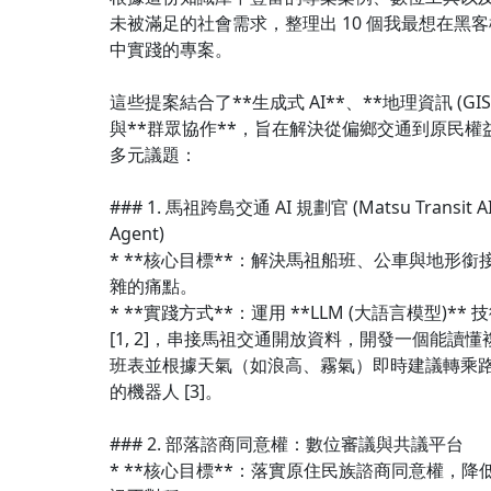
未被滿足的社會需求，整理出 10 個我最想在黑客
中實踐的專案。
這些提案結合了**生成式 AI**、**地理資訊 (GIS)
與**群眾協作**，旨在解決從偏鄉交通到原民權
多元議題：
### 1. 馬祖跨島交通 AI 規劃官 (Matsu Transit A
Agent)
* **核心目標**：解決馬祖船班、公車與地形銜
雜的痛點。
* **實踐方式**：運用 **LLM (大語言模型)** 
[1, 2]，串接馬祖交通開放資料，開發一個能讀懂
班表並根據天氣（如浪高、霧氣）即時建議轉乘
的機器人 [3]。
### 2. 部落諮商同意權：數位審議與共議平台
* **核心目標**：落實原住民族諮商同意權，降