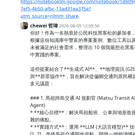
https://notebooklm.google.com/notebook/1d609
7ef5-4b50-afbc-13ad31ea375e?
utm_source=nlmm_share
chewei 哲瑋
2026-08-05 12:05:56
你好！作為一名熱衷於公民科技黑客松的參加者
根據這份知識庫中豐富的專案案例、數位工具以
未被滿足的社會需求，整理出 10 個我最想在黑客
中實踐的專案。
這些提案結合了**生成式 AI**、**地理資訊 (GIS)
與**群眾協作**，旨在解決從偏鄉交通到原民權
多元議題：
### 1. 馬祖跨島交通 AI 規劃官 (Matsu Transit A
Agent)
* **核心目標**：解決馬祖船班、公車與地形銜
雜的痛點。
* **實踐方式**：運用 **LLM (大語言模型)** 
[1, 2]，串接馬祖交通開放資料，開發一個能讀懂