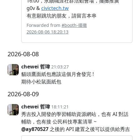
16:00，永續職涯社群活動會場，擺攤推廣
g0v &
civictech.tw
有意願跳坑的朋友，請留言本串
Forwarded from
#booth-擺攤
2026-08-06 18:20:13
2026-08-08
chewei 哲瑋
21:03:27
貓頭鷹面紙包應該這個月會發完 !
期待小松鼠面紙包
2026-08-09
chewei 哲瑋
18:11:21
秀吉投入開發的學習輔助資源網站，也有 AI 對話
輔助，也有接 公民科技專案清單 ~
@ay870527
之後的 API 建置之後可以提供給秀吉