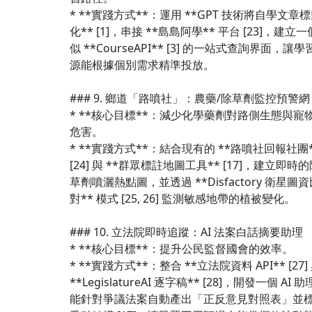
* **實踐方式**：運用 **GPT 技術將自學文章
化** [1]，串接 **島島阿學** 平台 [23]，建立
似 **CourseAPI** [3] 的一站式查詢界面，讓學
源能根據個別需求精準投放。
### 9. 鄉道「路噴社」：農藥/除草劑監控預警網
* **核心目標**：減少化學藥劑對路側生態與寵
危害。
* **實踐方式**：結合現有的 **路噴社回報社團
[24] 與 **群眾標註地圖工具** [17]，建立即時
草劑噴灑熱點圖，並透過 **Disfactory 衛星圖資
對** 模式 [25, 26] 監測敏感地帶的植被變化。
### 10. 立法院即時追蹤：AI 法案白話摘要助理
* **核心目標**：提升公民監督國會的效率。
* **實踐方式**：整合 **立法院資料 API** [27]
**LegislatureAI 逐字稿** [28]，開發一個 AI 
能針對爭議法案自動產出「正反意見對照表」並