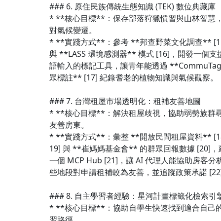
### 6. 原住民族傳統生態知識 (TEK) 數位典藏庫
* **核心目標**：保存部落狩獵慣習與山林智慧
對氣候變遷。
* **實踐方式**：參考 **邦查野菜文化調查** [1
與 **LASS 環境感測器** 模式 [16]，開發一個
語輸入的標記工具，讓青年能透過 **CommuTag
眾標註** [17] 紀錄耆老的植物知識與氣候觀察。
### 7. 台灣租屋市場透明化：租補友善地圖
* **核心目標**：解決租屋歧視，協助弱勢族群
友善房東。
* **實踐方式**：彙整 **開放民間租屋資料** [1
19] 與 **崔媽媽基金會** 的群眾回報數據 [20]
一個 MCP Hub [21]，讓 AI 代理人能協助房客分
些地段對申請租補較為友善，並追蹤政策承諾 [22
### 8. 自主學習者經驗：星河計畫標籤化檢索引
* **核心目標**：協助自學生快速找到適合自己
習路徑。