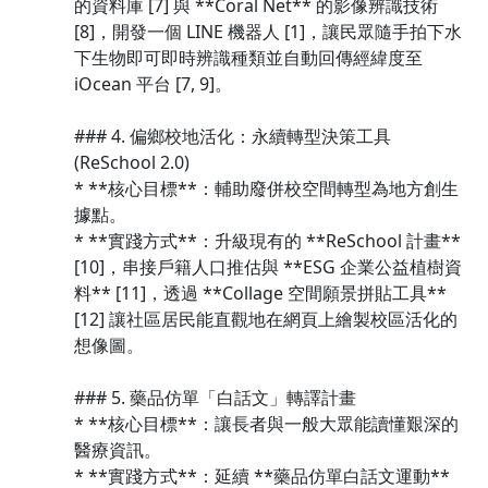
的資料庫 [7] 與 **Coral Net** 的影像辨識技術
[8]，開發一個 LINE 機器人 [1]，讓民眾隨手拍下水
下生物即可即時辨識種類並自動回傳經緯度至
iOcean 平台 [7, 9]。
### 4. 偏鄉校地活化：永續轉型決策工具
(ReSchool 2.0)
* **核心目標**：輔助廢併校空間轉型為地方創生
據點。
* **實踐方式**：升級現有的 **ReSchool 計畫**
[10]，串接戶籍人口推估與 **ESG 企業公益植樹資
料** [11]，透過 **Collage 空間願景拼貼工具**
[12] 讓社區居民能直觀地在網頁上繪製校區活化的
想像圖。
### 5. 藥品仿單「白話文」轉譯計畫
* **核心目標**：讓長者與一般大眾能讀懂艱深的
醫療資訊。
* **實踐方式**：延續 **藥品仿單白話文運動**