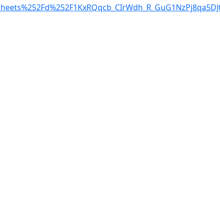
eadsheets%252Fd%252F1KxRQqcb_CIrWdh_R_GuG1NzPj8qa5