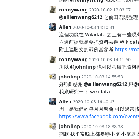
ronnywang
2020-10-02 12:03:07
@alllenwang6212
之前田君陽整理的
Allen
2020-10-03 14:10:31
這個功能在 Wikidata 之上有一
不過前提就是要把資料丟進 Wikidata
附上連勝文的範例當參考
https://m
ronnywang
2020-10-03 14:11:50
所以
@johnlinp
也可以考慮把資料直接
johnlinp
2020-10-03 14:55:53
好強!! 感謝
@alllenwang6212
跟
@
我來研究一下 wikidata
Allen
2020-10-03 16:40:43
周一是我們的每月月聚會 可以過來
https://www.facebook.com/event
johnlinp
2020-10-03 18:38:38
抱歉 我平常晚上都要顧小孩 小孩還