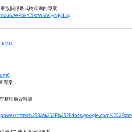
屬家族關係畫成樹狀圖的專案
kmd.io/WFcikY7iRtWSnQyNJyIL3g
HackMD
oom0
係圖專案
有整理過資料過
entaipower/https%253A%252F%252Fdocs.google.com%252
有類似專案" 補上這兩個專案