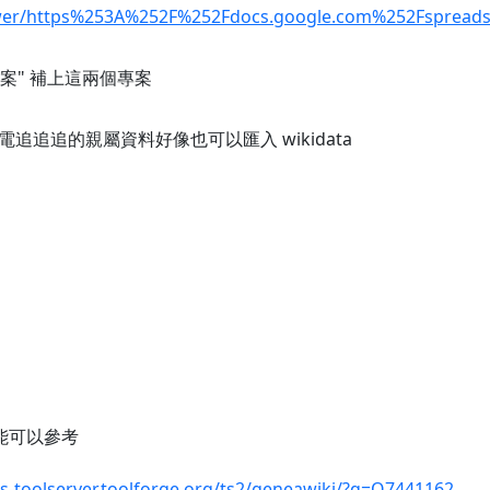
aipower/https%253A%252F%252Fdocs.google.com%252Fspr
專案" 補上這兩個專案
追追追的親屬資料好像也可以匯入 wikidata
功能可以參考
s-toolserver.toolforge.org/ts2/geneawiki/?q=Q7441162