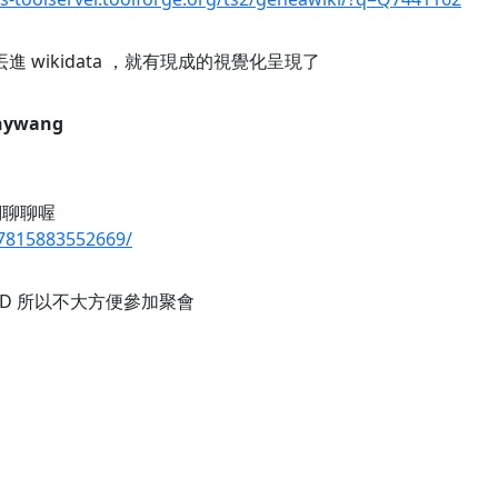
 wikidata ，就有現成的視覺化呈現了
nywang
們聊聊喔
7815883552669/
XD 所以不大方便參加聚會