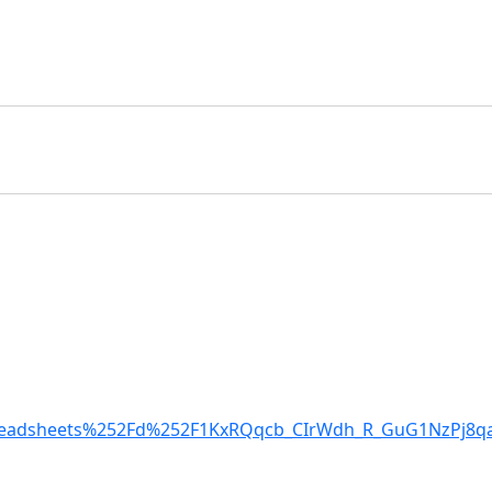
Fspreadsheets%252Fd%252F1KxRQqcb_CIrWdh_R_GuG1NzPj