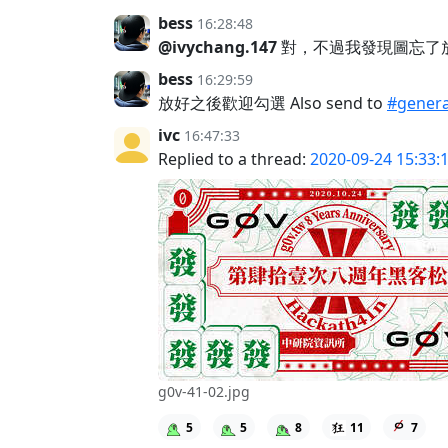
bess
16:28:48
@ivychang.147
對，不過我發現圖忘了放活動日
bess
16:29:59
放好之後歡迎勾選 Also send to
#genera
ivc
16:47:33
Replied to a thread:
2020-09-24 15:33:
g0v-41-02.jpg
5
5
8
11
7