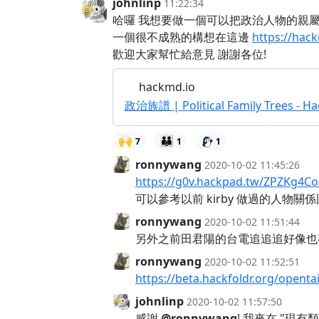
johnlinp
11:22:34
哈囉 我想要做一個可以把政治人物的親
一個很不成熟的構想在這邊
https://hac
歡迎大家幫忙給意見 謝謝各位!
hackmd.io
政治族譜 | Political Family Trees - 
🙌
👪
7
1
1
ronnywang
2020-10-02 11:45:26
https://g0v.hackpad.tw/ZPZKg4C
可以參考以前 kirby 做過的人物關
ronnywang
2020-10-02 11:51:44
另外之前田君陽的台電追追追好像也
ronnywang
2020-10-02 11:52:51
https://beta.hackfoldr.org/op
johnlinp
2020-10-02 11:57:50
感謝
@ronnywang
! 我來在 "現