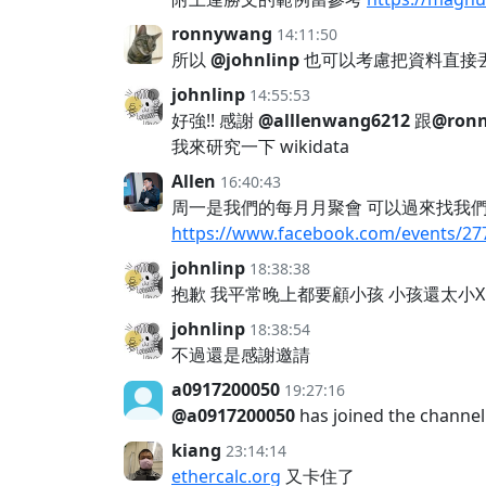
ronnywang
14:11:50
所以
@johnlinp
也可以考慮把資料直接丟進
johnlinp
14:55:53
好強!! 感謝
@alllenwang6212
跟
@ron
我來研究一下 wikidata
Allen
16:40:43
周一是我們的每月月聚會 可以過來找我
https://www.facebook.com/events/27
johnlinp
18:38:38
抱歉 我平常晚上都要顧小孩 小孩還太小
johnlinp
18:38:54
不過還是感謝邀請
a0917200050
19:27:16
@a0917200050
has joined the channel
kiang
23:14:14
ethercalc.org
又卡住了