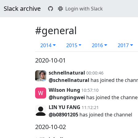
Slack archive
Login with Slack
#general
2014
2015
2016
2017
2020-10-01
schnellnatural
00:00:46
@schnellnatural
has joined the chan
Wilson Hung
10:57:10
@hungtingwei
has joined the channe
LIN YU FANG
11:12:21
@b08901205
has joined the channel
2020-10-02