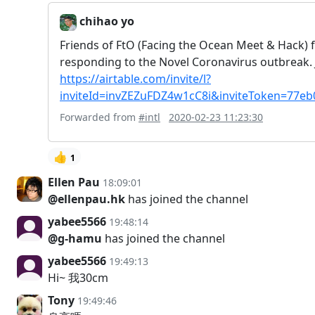
chihao yo
Friends of FtO (Facing the Ocean Meet & Hack) fr
responding to the Novel Coronavirus outbreak. Jo
https://airtable.com/invite/l?
inviteId=invZEZuFDZ4w1cC8i&inviteToken=77
Forwarded from
#intl
2020-02-23 11:23:30
👍
1
Ellen Pau
18:09:01
@ellenpau.hk
has joined the channel
yabee5566
19:48:14
@g-hamu
has joined the channel
yabee5566
19:49:13
Hi~ 我30cm
Tony
19:49:46