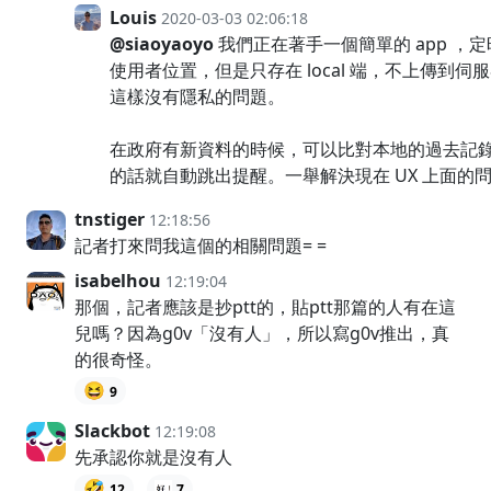
Louis
2020-03-03 02:06:18
@siaoyaoyo
我們正在著手一個簡單的 app ，
使用者位置，但是只存在 local 端，不上傳到伺
這樣沒有隱私的問題。
在政府有新資料的時候，可以比對本地的過去記
的話就自動跳出提醒。一舉解決現在 UX 上面的
tnstiger
12:18:56
記者打來問我這個的相關問題= =
isabelhou
12:19:04
那個，記者應該是抄ptt的，貼ptt那篇的人有在這
兒嗎？因為g0v「沒有人」，所以寫g0v推出，真
的很奇怪。
😆
9
Slackbot
12:19:08
先承認你就是沒有人
🤣
12
7