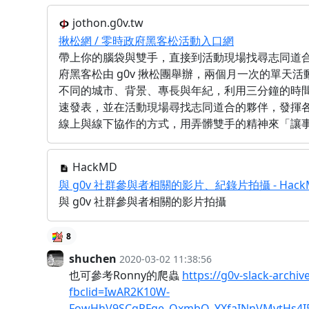
jothon.g0v.tw
揪松網 / 零時政府黑客松活動入口網
帶上你的腦袋與雙手，直接到活動現場找尋志同道
府黑客松由 g0v 揪松團舉辦，兩個月一次的單天
不同的城市、背景、專長與年紀，利用三分鐘的時
速發表，並在活動現場尋找志同道合的夥伴，發揮
線上與線下協作的方式，用弄髒雙手的精神來「讓
HackMD
與 g0v 社群參與者相關的影片、紀錄片拍攝 - Hack
與 g0v 社群參與者相關的影片拍攝
8
shuchen
2020-03-02 11:38:56
也可參考Ronny的爬蟲
https://g0v-slack-archiv
fbclid=IwAR2K10W-
FowHhV9SCqPFge_OxmbQ_YXfaINnVMvtHs4