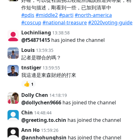
作短句描述，剛看到一些，已加到清單中
#pdis
#middle2
#parti
#north-america
#coscup
#national-treasure
#2020voting-guide
Lochinliang
13:38:58
@f54871415
has joined the channel
Louis
13:59:35
記者是聯合的嗎？
tnstiger
13:59:55
我這邊是東森財經的打來
👍
1
Dolly Chen
14:18:19
@dollychen9666
has joined the channel
Chin
14:48:44
@greeting.to.chin
has joined the channel
Ann Ho
15:59:26
@annhohunghsin
has joined the channel