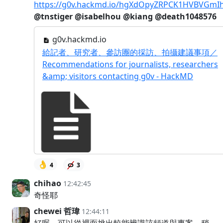
https://g0v.hackmd.io/hgXdOpyZRPCK1HVBVGmI
@tnstiger
@isabelhou
@kiang
@death1048576
g0v.hackmd.io
給記者、研究者、參訪團的採訪、拍攝建議事項／
Recommendations for journalists, researchers
&amp; visitors contacting g0v - HackMD
👌
4
3
chihao
12:42:45
奇怪耶
chewei 哲瑋
12:44:11
好喔，可以從裡面挑出較能辨識該頻道與專案，稍