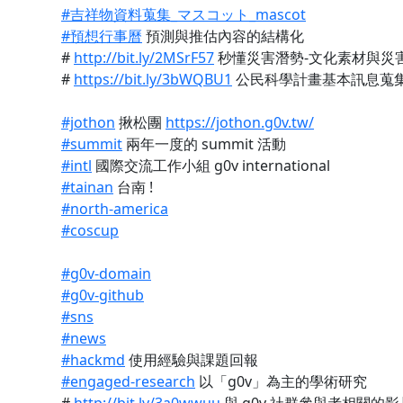
#吉祥物資料蒐集_マスコット_mascot
#預想行事曆
預測與推估內容的結構化
#
http://bit.ly/2MSrF57
秒懂災害潛勢-文化素材與災
#
https://bit.ly/3bWQBU1
公民科學計畫基本訊息蒐
#jothon
揪松團
https://jothon.g0v.tw/
#summit
兩年一度的 summit 活動
#intl
國際交流工作小組 g0v international
#tainan
台南 !
#north-america
#coscup
#g0v-domain
#g0v-github
#sns
#news
#hackmd
使用經驗與課題回報
#engaged-research
以「g0v」為主的學術研究