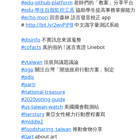
#edu-github-platform
老師們的「教案」分享平台
#edu-學生自我監控工具
協助學生提高事務掌握能力
#echo-mori
回音森林 語言發音校正 app
#
http://bit.ly/2wvPjPB
中文識字量測試系統
#disinfo
不實訊息來源蒐整
#cofacts
真的假的 ! 謠言查證 Linebot
#vtaiwan
法規與議題議論
#ogp
關注台灣「開放政府行動方案」制定
#pdis
#parti
#national-treasure
#2020voting-guide
#us-taiwan-watch
美國國會觀測站
#herstory
東亞女性權力行動歷程書寫
#middle2
#foodsharing_taiwan
推動食物分享
#0art
about art