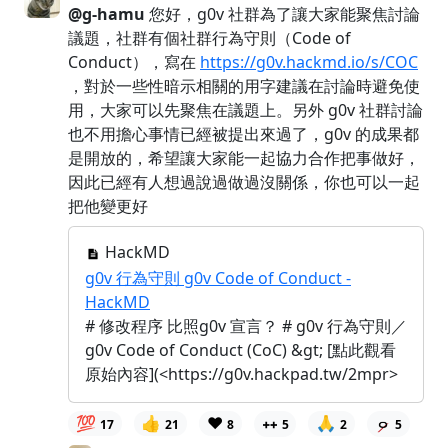
@g-hamu
您好，g0v 社群為了讓大家能聚焦討論
議題，社群有個社群行為守則（Code of
Conduct），寫在
https://g0v.hackmd.io/s/COC
，對於一些性暗示相關的用字建議在討論時避免使
用，大家可以先聚焦在議題上。另外 g0v 社群討論
也不用擔心事情已經被提出來過了，g0v 的成果都
是開放的，希望讓大家能一起協力合作把事做好，
因此已經有人想過說過做過沒關係，你也可以一起
把他變更好
HackMD
g0v 行為守則 g0v Code of Conduct -
HackMD
# 修改程序 比照g0v 宣言？ # g0v 行為守則／
g0v Code of Conduct (CoC) &gt; [點此觀看
原始內容](<https://g0v.hackpad.tw/2mpr>
💯
👍
❤️
🙏
17
21
8
5
2
5