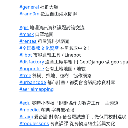
#general
社群大廳
#rand0m
歡迎自由灌水閒聊
#gis
地理資訊資料議題討論交流
#mask
口罩地圖
#rentea
租屋資料與議題
#全民提報文化資產
←房名取中文 !
#libot
市容通報工具 / Linebot
#disfactory
違章工廠舉報 用 GeoDjango 做 geo spati
#poponfire
公有土地地圖 / 地號
#tree
算樹、找地、種樹、協作網絡
#urbancode
都市計畫 / 都委會會議記錄資料庫
#aerialmapping
#edu
零時小學校「開源協作與教育工作」主頻道
#moedict
萌典 字典無極限
#itaigi
愛台語 對漢字佮台羅誠熟手，做伙鬥校對巡喲
#foodlessons
食食課課 從食物連結生活與文化