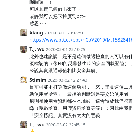
喔喔喔！！
所以其實已經做出來了？
或許我可以把它推廣到ptt~
感恩～～
kiang
2020-03-01 20:18:51
https://www.ptt.cc/bbs/nCoV2019/M.1582841
T.J. wu
2020-03-01 23:10:29
此外也建議說，是不是這個做過檢查的人可以有
麼標記的（像FB的災難發生時的安全回報登陸）
來說其實跟通報值相比安全無虞。
Stimim
2020-03-02 12:27:43
目前可能不打算做這個功能，一來，畢竟這個工
助使用者檢查」，最後的判斷還是要交給使用者
原則是使用者資料都在本地端，這會造成我們很
弊（跳過檢查、用假資料檢查等等）；因此由我
「安全標記」其實沒有太大的意義
T.J. wu
2020-03-02 22:45:15
👍