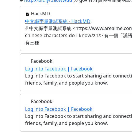
#
http://bit.ly/3a0wwuu
與 g0v 社群參與者相關的
HackMD
中文識字量測試系統 - HackMD
# 中文識字量測試系統 <https://www.arealme.com
chinese-characters-do-i-know/zh/> 有
有三種
Facebook
Log into Facebook | Facebook
Log into Facebook to start sharing and connect
friends, family, and people you know.
Facebook
Log into Facebook | Facebook
Log into Facebook to start sharing and connect
friends, family, and people you know.