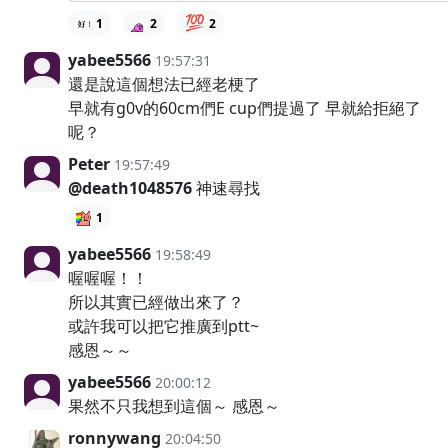
💯
1
2
2
yabee5566
19:57:31
還是說這個想法已經老梗了
早就有g0v的60cm們E cup們提過了 早就給拒絕了
呢？
Peter
19:57:49
@death1048576
神速尋找
1
yabee5566
19:58:49
喔喔喔！！
所以其實已經做出來了？
或許我可以把它推廣到ptt~
感恩～～
yabee5566
20:00:12
果然不只我想到這個～ 感恩～
ronnywang
20:04:50