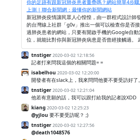
你的足跡有跟新冠肺炎患者重疊嗎？網站簡單4步驟
上測 | 聯合新聞網：最懂你的新聞網站
新冠肺炎疫情讓民眾人心惶惶，由一群程式設計師
的台灣線上社群「g0v」推出一個可以檢查你是否
過肺炎患者的網站，只要有開啟手機的Google自動
位，就能比對你與新冠肺炎病患是否曾經接觸過。 
tnstiger
2020-03-02 12:18:56
記者打來問我這個的相關問題= =
isabelhou
2020-03-02 12:20:00
開發者有在slack上，我來問問他要不要受訪好了
tnstiger
2020-03-02 12:21:04
他若有意願的話，我可以跟打給我的記者說XDD
kiang
2020-03-02 12:25:23
@yjlou
要不要受訪呢？ ;)
tnstiger
2020-03-02 12:27:56
@death1048576