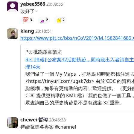
yabee5566
20:09:55
改好了~
💯
3
2
2
kiang
20:18:51
https://www.ptt.cc/bbs/nCoV2019/M.1582841689.
Ptt 批踢踢實業坊
Re: [情報] 公布案32活動軌跡，同時段出入者請自
理14天
我們做了一個 My Maps ，把地點和時間都標注進
<https://tinyurl.com/ugsk7ds> 由於 CDC 的
點模糊，如果有更精準的內容，歡迎提供。 （更好
CDC 提供更精準的 KML 檔） 我們也做了一個工
眾查詢自己的歷史軌跡是不是有跟案 32 重疊。
chewei 哲瑋
20:46:38
持續蒐集各專案 #channel