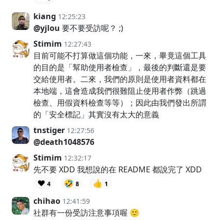
kiang
12:25:23
@yjlou
要不要受訪呢？ ;)
Stimim
12:27:43
目前可能不打算做這個功能，一來，畢竟這個工具
的目的是「幫助使用者檢查」，最後的判斷還是要
交給使用者。二來，我們的原則是使用者資料都在
本地端，這會造成我們很難阻止使用者作弊（跳過
檢查、用假資料檢查等等）；因此由我們發出所謂
的「安全標記」其實沒有太大的意義
tnstiger
12:27:56
@death1048576
Stimim
12:32:17
先不要 XDD 我想說的在 README 都說完了 XDD
❤️
🤣
👍
4
8
1
chihao
12:41:59
社群有一份受訪注意事項喔 🙂