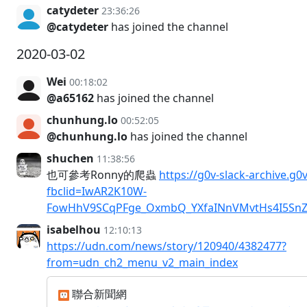
catydeter
23:36:26
@catydeter
has joined the channel
2020-03-02
Wei
00:18:02
@a65162
has joined the channel
chunhung.lo
00:52:05
@chunhung.lo
has joined the channel
shuchen
11:38:56
也可參考Ronny的爬蟲
https://g0v-slack-archive.g0
fbclid=IwAR2K10W-
FowHhV9SCqPFge_OxmbQ_YXfaINnVMvtHs4I5S
isabelhou
12:10:13
https://udn.com/news/story/120940/4382477?
from=udn_ch2_menu_v2_main_index
聯合新聞網