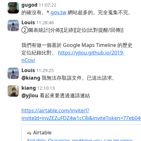
gugod
11:07:22
的確沒有。*.
gov.tw
網站超多的。完全蒐集不完。
Louis
11:28:46
②圖表統計[分佈][足跡][定位(比對提醒/回傳)]
我們有做一個基於 Google Maps Timeline 的歷史
定位紀錄比對。
https://yjlou.github.io/2019-
nCov/
Louis
11:29:25
@kiang
我無法存取該文件。已送出請求。
kiang
12:10:13
@yjlou
看起來要透過邀請連結
https://airtable.com/invite/l?
inviteId=invZEZuFDZ4w1cC8i&inviteToken=77eb
Airtable
Airtable: Organize anything you can imagine