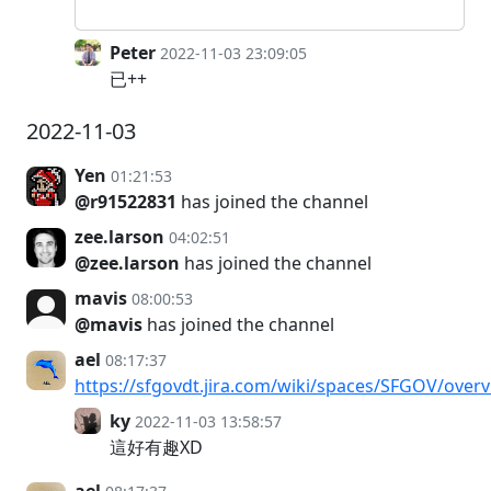
Peter
2022-11-03 23:09:05
已++
2022-11-03
Yen
01:21:53
@r91522831
has joined the channel
zee.larson
04:02:51
@zee.larson
has joined the channel
mavis
08:00:53
@mavis
has joined the channel
ael
08:17:37
https://sfgovdt.jira.com/wiki/spaces/SFGOV/over
ky
2022-11-03 13:58:57
這好有趣XD