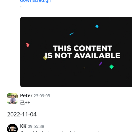
downsized.gif
Peter
23:09:05
已++
2022-11-04
KK
09:55:38