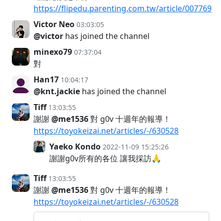
https://flipedu.parenting.com.tw/article/007769
Victor Neo
03:03:05
@victor
has joined the channel
minexo79
07:37:04
對
Han17
10:04:17
@knt.jackie
has joined the channel
Tiff
13:03:55
謝謝
@me1536
對 g0v 十週年的報導！
https://toyokeizai.net/articles/-/630528
Yaeko Kondo
2022-11-09 15:25:26
謝謝g0v所有的各位 讓我採訪🙏
Tiff
13:03:55
謝謝
@me1536
對 g0v 十週年的報導！
https://toyokeizai.net/articles/-/630528