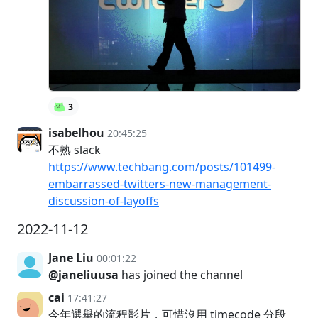
3
isabelhou
20:45:25
不熟 slack
https://www.techbang.com/posts/101499-
embarrassed-twitters-new-management-
discussion-of-layoffs
2022-11-12
Jane Liu
00:01:22
@janeliuusa
has joined the channel
cai
17:41:27
今年選舉的流程影片，可惜沒用 timecode 分段