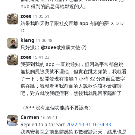
hub 得到的訊息傳給鄰近的人。
zoee
11:05:51
結果我昨天做了跟社交距離 app 有關的夢 ＸＤＤ
Ｄ
kiang
11:06:48
只好派出
@zoee
做推廣大使 (?)
zoee
15:41:23
我夢到我的 app 一直跳通知，但因為平常都會跳
無接觸風險我就不理他，但實在跳太頻繁，我就看
了一下，點開發現有接觸 1 小時 32 分鐘而且數字
還在跳，我就看著我前面的人說欸你該不會確診
吧，對方就說我輕症啊，然後我就跑回家隔離了
（APP 沒有這個功能請不要誤會）
Carmen
16:59:11
Replied to a thread:
2022-10-31 16:34:33
我媽安養院之前集體感染多數確診那天，結果也是