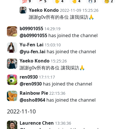
💯
✋
🤚
🥳
9
5
4
4
3
2
Yaeko Kondo
2022-11-09 15:25:26
謝謝g0v所有的各位 讓我採訪🙏
b09901055
14:29:19
@b09901055
has joined the channel
Yu-Fen Lai
15:03:10
@yu-fen.lai
has joined the channel
Yaeko Kondo
15:25:26
謝謝g0v所有的各位 讓我採訪🙏
ren0930
17:11:17
@ren0930
has joined the channel
Rainbow Pie
22:15:36
@osho8964
has joined the channel
2022-11-10
Laurence Chen
13:36:36