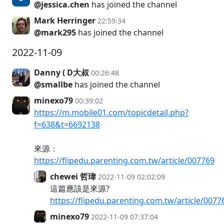
@jessica.chen
has joined the channel
Mark Herringer
22:59:34
@mark295
has joined the channel
2022-11-09
Danny ( D大叔
00:26:48
@smallbe
has joined the channel
minexo79
00:39:02
https://m.mobile01.com/topicdetail.php?
f=638&t=6692138
來源：
https://flipedu.parenting.com.tw/article/007769
chewei 哲瑋
2022-11-09 02:02:09
這篇應該是來源?
https://flipedu.parenting.com.tw/article/0077
minexo79
2022-11-09 07:37:04