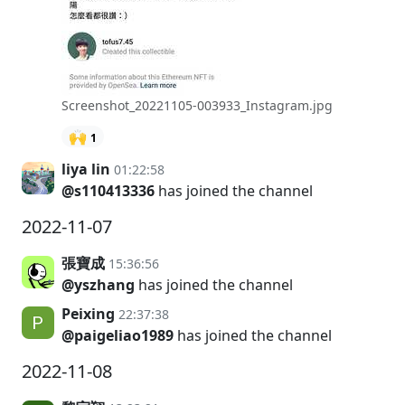
Screenshot_20221105-003933_Instagram.jpg
🙌
1
liya lin
01:22:58
@s110413336
has joined the channel
2022-11-07
張寶成
15:36:56
@yszhang
has joined the channel
Peixing
22:37:38
@paigeliao1989
has joined the channel
2022-11-08