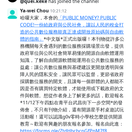
@quei.keke
has joined the channel
Ya-wei Chou
10:21:12
哈囉大家，本會的
「PUBLIC MONEY? PUBLIC
CODE!一份給政府與公民社會，讓以人民的稅金打
造的公共數位服務能真正達成開放原始碼與自由軟
體的指南」
*中文版*正式出版囉！本刊物從許多公
務機關每天會遇到的數位服務採購場景出發，提供
政府單位與公民社會簡單易懂的開源自由軟體運用
知識，了解自由開源軟體能運用在公共數位服務的
益處：讓公共數位服務與基礎建設更開放透明與保
障人民的隱私安全，讓民眾可以監督，更節省政府
採購數位服務的開支，且讓每一個群體的人都能不
因是否有購買特定軟體，才能使用或下載政府的文
件與軟體。想從作者身上了解更多的話，歡迎報名
*11/12下午四點在青平台武昌街下一步空間*的發
佈會，不只有刊物介紹，還有開源星手村桌遊試玩
活動喔！還可以認識g0v零時小學校怎麼提供開源
教育～歡迎有興趣的朋友報名參加。報名由此進：
https://forms.gle/ZtdHbcbcnGfPnM7f8