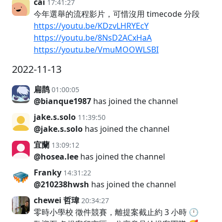
cai
17:41:27
今年選舉的流程影片，可惜沒用 timecode 分段
https://youtu.be/KDzvLHRYEcY
https://youtu.be/8NsD2ACxHaA
https://youtu.be/VmuMOOWLSBI
2022-11-13
扁鹊
01:00:05
@bianque1987
has joined the channel
jake.s.solo
11:39:50
@jake.s.solo
has joined the channel
宜蘭
13:09:12
@hosea.lee
has joined the channel
Franky
14:31:22
@210238hwsh
has joined the channel
chewei 哲瑋
20:34:27
零時小學校 徵件競賽，離提案截止約 3 小時 🕛