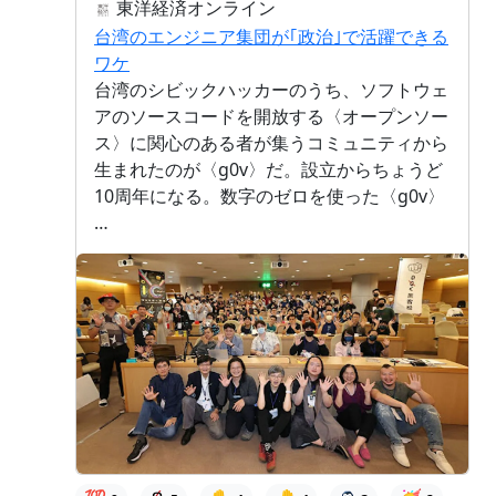
東洋経済オンライン
台湾のエンジニア集団が｢政治｣で活躍できる
ワケ
台湾のシビックハッカーのうち、ソフトウェ
アのソースコードを開放する〈オープンソー
ス〉に関心のある者が集うコミュニティから
生まれたのが〈g0v〉だ。設立からちょうど
10周年になる。数字のゼロを使った〈g0v〉
…