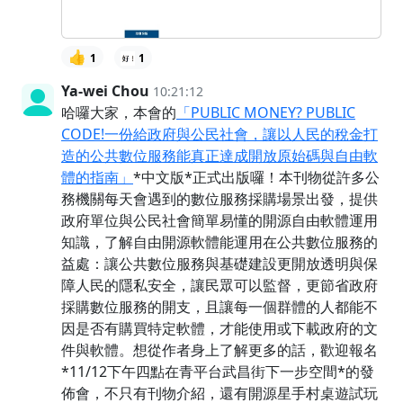
👍
1
1
Ya-wei Chou
10:21:12
哈囉大家，本會的
「PUBLIC MONEY? PUBLIC
CODE!一份給政府與公民社會，讓以人民的稅金打
造的公共數位服務能真正達成開放原始碼與自由軟
體的指南」
*中文版*正式出版囉！本刊物從許多公
務機關每天會遇到的數位服務採購場景出發，提供
政府單位與公民社會簡單易懂的開源自由軟體運用
知識，了解自由開源軟體能運用在公共數位服務的
益處：讓公共數位服務與基礎建設更開放透明與保
障人民的隱私安全，讓民眾可以監督，更節省政府
採購數位服務的開支，且讓每一個群體的人都能不
因是否有購買特定軟體，才能使用或下載政府的文
件與軟體。想從作者身上了解更多的話，歡迎報名
*11/12下午四點在青平台武昌街下一步空間*的發
佈會，不只有刊物介紹，還有開源星手村桌遊試玩