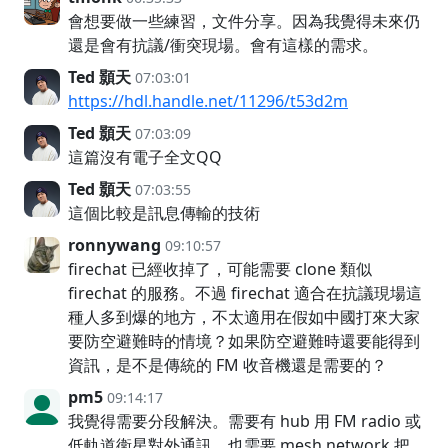
會想要做一些練習，文件分享。因為我覺得未來仍
還是會有抗議/衝突現場。會有這樣的需求。
Ted 顥天
07:03:01
https://hdl.handle.net/11296/t53d2m
Ted 顥天
07:03:09
這篇沒有電子全文QQ
Ted 顥天
07:03:55
這個比較是訊息傳輸的技術
ronnywang
09:10:57
firechat 已經收掉了，可能需要 clone 類似
firechat 的服務。不過 firechat 適合在抗議現場這
種人多到爆的地方，不太適用在假如中國打來大家
要防空避難時的情境？如果防空避難時還要能得到
資訊，是不是傳統的 FM 收音機還是需要的？
pm5
09:14:17
我覺得需要分段解決。需要有 hub 用 FM radio 或
低軌道衛星對外通訊，也需要 mesh network 把