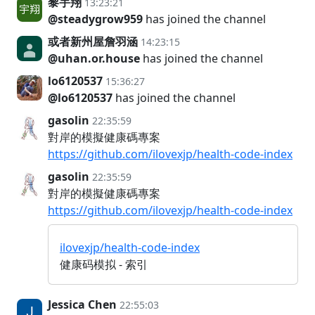
黎宇翔
13:23:21
@steadygrow959
has joined the channel
或者新州屋詹羽涵
14:23:15
@uhan.or.house
has joined the channel
lo6120537
15:36:27
@lo6120537
has joined the channel
gasolin
22:35:59
對岸的模擬健康碼專案
https://github.com/ilovexjp/health-code-index
gasolin
22:35:59
對岸的模擬健康碼專案
https://github.com/ilovexjp/health-code-index
ilovexjp/health-code-index
健康码模拟 - 索引
Jessica Chen
22:55:03