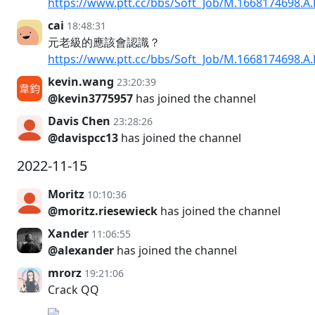
https://www.ptt.cc/bbs/Soft_Job/M.1668174698.A.
cai
18:48:31
元老級的應該會認識？
https://www.ptt.cc/bbs/Soft_Job/M.1668174698.A.
kevin.wang
23:20:39
@kevin3775957
has joined the channel
Davis Chen
23:28:26
@davispcc13
has joined the channel
2022-11-15
Moritz
10:10:36
@moritz.riesewieck
has joined the channel
Xander
11:06:55
@alexander
has joined the channel
mrorz
19:21:06
Crack QQ