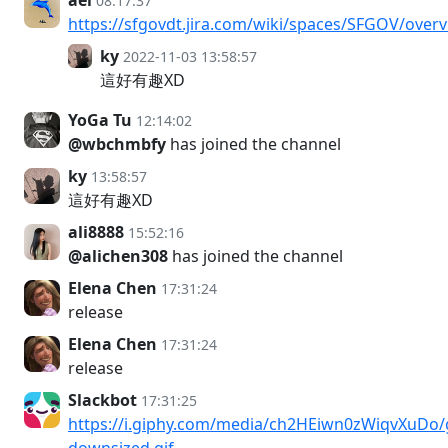
ael
08:17:37
https://sfgovdt.jira.com/wiki/spaces/SFGOV/over
ky
2022-11-03 13:58:57
這好有趣XD
YoGa Tu
12:14:02
@wbchmbfy
has joined the channel
ky
13:58:57
這好有趣XD
ali8888
15:52:16
@alichen308
has joined the channel
Elena Chen
17:31:24
release
Elena Chen
17:31:24
release
Slackbot
17:31:25
https://i.giphy.com/media/ch2HEiwn0zWiqvXuDo/