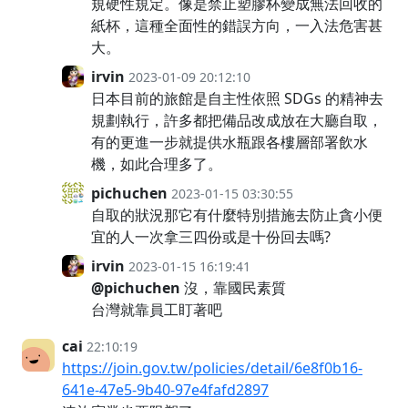
規硬性規定。像是禁止塑膠杯變成無法回收的
紙杯，這種全面性的錯誤方向，一入法危害甚
大。
irvin
2023-01-09 20:12:10
日本目前的旅館是自主性依照 SDGs 的精神去
規劃執行，許多都把備品改成放在大廳自取，
有的更進一步就提供水瓶跟各樓層部署飲水
機，如此合理多了。
pichuchen
2023-01-15 03:30:55
自取的狀況那它有什麼特別措施去防止貪小便
宜的人一次拿三四份或是十份回去嗎?
irvin
2023-01-15 16:19:41
@pichuchen
沒，靠國民素質
台灣就靠員工盯著吧
cai
22:10:19
https://join.gov.tw/policies/detail/6e8f0b16-
641e-47e5-9b40-97e4fafd2897