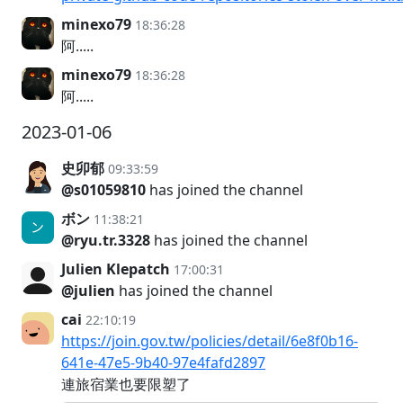
minexo79
18:36:28
阿.....
minexo79
18:36:28
阿.....
2023-01-06
史卯郁
09:33:59
@s01059810
has joined the channel
ボン
11:38:21
@ryu.tr.3328
has joined the channel
Julien Klepatch
17:00:31
@julien
has joined the channel
cai
22:10:19
https://join.gov.tw/policies/detail/6e8f0b16-
641e-47e5-9b40-97e4fafd2897
連旅宿業也要限塑了