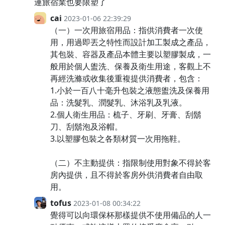
連旅宿業也要限塑了
cai
2023-01-06 22:39:29
（一）一次用旅宿用品：指供消費者一次使
用，用過即丟之特性而設計加工製成之產品，
其包裝、容器及產品本體主要以塑膠製成，一
般用於個人盥洗、保養及衛生用途，客觀上不
再經洗滌或收集後重複提供消費者，包含：
1.小於一百八十毫升包裝之液態盥洗及保養用
品：洗髮乳、潤髮乳、沐浴乳及乳液。
2.個人衛生用品：梳子、牙刷、牙膏、刮鬍
刀、刮鬍泡及浴帽。
3.以塑膠包裝之各類材質一次用拖鞋。
（二）不主動提供：指限制使用對象不得於客
房內提供，且不得於客房外供消費者自由取
用。
tofus
2023-01-08 00:34:22
覺得可以向環保杯那樣提供不使用備品的人一