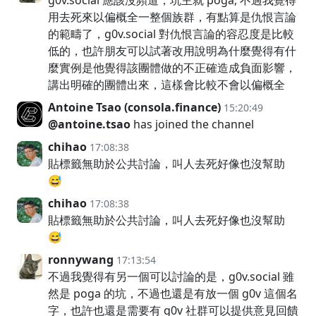
用去死來以偏概全一整個族群，有點算是仇恨言論
的範疇了，g0v.social 對仇恨言論的容忍度是比較
低的，也許朋友可以試著改用說明為什麼覺得有什
麼實例是他覺得該團體做的不正確造成負面影響，
講出明確的團體出來，這樣會比較不會以偏概全
Antoine Tsao (consola.finance)
15:20:49
@antoine.tsao
has joined the channel
chihao
17:08:38
貼標籤無助於公共討論，叫人去死好像也沒幫助
😅
chihao
17:08:38
貼標籤無助於公共討論，叫人去死好像也沒幫助
😅
ronnywang
17:13:54
不過我覺得有另一個可以討論的是，g0v.social 雖
然是 poga 的坑，不過也還是有放一個 g0v 這個名
字，也許也還是需要有 g0v 社群可以提供意見回饋