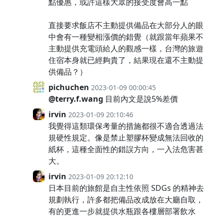
點優惠，或許這樣大眾的接受度會高一點
直接要求飯店不主動提供備品在大部分人的眼
中會有一種變相漲價的錯覺（就跟當年蘋果不
主動提供充電頭給人的觀感一樣，台灣的旅遊
住宿本身就已經夠貴了，結果現在還不主動提
供備品？）
pichuchen
2023-01-09 00:00:45
@terry.f.wang
目前內文是說5%差價
irvin
2023-01-09 20:10:46
我覺得這類環保考量的措施都很不適合透過法
規硬性規定。像是禁止塑膠杯變成無法回收的
紙杯，這種全面性的錯誤方向，一入法危害甚
大。
irvin
2023-01-09 20:12:10
日本目前的旅館是自主性依照 SDGs 的精神去
規劃執行，許多都把備品改成放在大廳自取，
有的更進一步就提供水瓶跟各樓層部署飲水