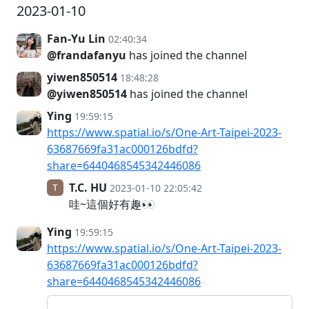
2023-01-10
Fan-Yu Lin
02:40:34
@frandafanyu
has joined the channel
yiwen850514
18:48:28
@yiwen850514
has joined the channel
Ying
19:59:15
https://www.spatial.io/s/One-Art-Taipei-2023-
63687669fa31ac000126bdfd?
share=6440468545342446086
T.C. HU
2023-01-10 22:05:42
哇~這個好有趣👀
Ying
19:59:15
https://www.spatial.io/s/One-Art-Taipei-2023-
63687669fa31ac000126bdfd?
share=6440468545342446086