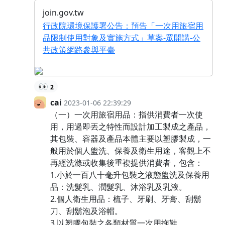
join.gov.tw
行政院環境保護署公告：預告「一次用旅宿用
品限制使用對象及實施方式」草案-眾開講-公
共政策網路參與平臺
👀
2
cai
2023-01-06 22:39:29
（一）一次用旅宿用品：指供消費者一次使
用，用過即丟之特性而設計加工製成之產品，
其包裝、容器及產品本體主要以塑膠製成，一
般用於個人盥洗、保養及衛生用途，客觀上不
再經洗滌或收集後重複提供消費者，包含：
1.小於一百八十毫升包裝之液態盥洗及保養用
品：洗髮乳、潤髮乳、沐浴乳及乳液。
2.個人衛生用品：梳子、牙刷、牙膏、刮鬍
刀、刮鬍泡及浴帽。
3.以塑膠包裝之各類材質一次用拖鞋。