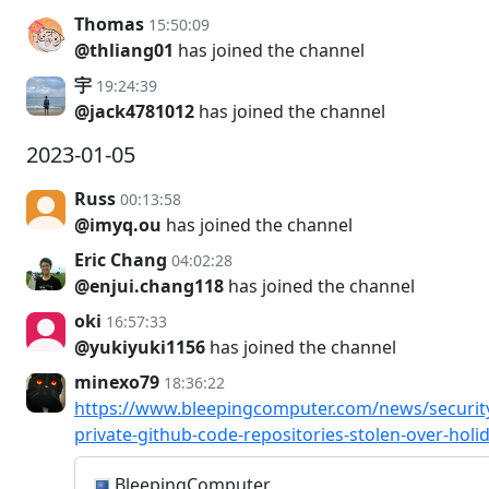
Thomas
15:50:09
@thliang01
has joined the channel
宇
19:24:39
@jack4781012
has joined the channel
2023-01-05
Russ
00:13:58
@imyq.ou
has joined the channel
Eric Chang
04:02:28
@enjui.chang118
has joined the channel
oki
16:57:33
@yukiyuki1156
has joined the channel
minexo79
18:36:22
https://www.bleepingcomputer.com/news/security
private-github-code-repositories-stolen-over-holi
BleepingComputer