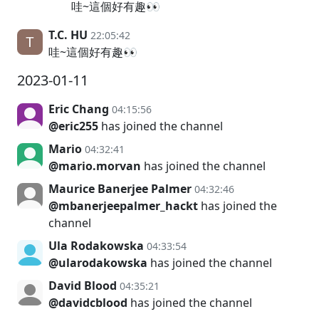
哇~這個好有趣👀
T.C. HU
22:05:42
哇~這個好有趣👀
2023-01-11
Eric Chang
04:15:56
@eric255
has joined the channel
Mario
04:32:41
@mario.morvan
has joined the channel
Maurice Banerjee Palmer
04:32:46
@mbanerjeepalmer_hackt
has joined the
channel
Ula Rodakowska
04:33:54
@ularodakowska
has joined the channel
David Blood
04:35:21
@davidcblood
has joined the channel