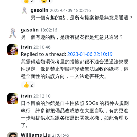
👍
😮
2
1
gasolin
2023-01-09 18:02:16
另一個有趣的點，是所有提案都是無意見通過？
gasolin
18:02:16
另一個有趣的點，是所有提案都是無意見通過？
irvin
20:10:46
Replied to a thread:
2023-01-06 22:10:19
我覺得這類環保考量的措施都很不適合透過法規硬
性規定。像是禁止塑膠杯變成無法回收的紙杯，這
種全面性的錯誤方向，一入法危害甚大。
👍
2
irvin
20:12:10
日本目前的旅館是自主性依照 SDGs 的精神去規劃
執行，許多都把備品改成放在大廳自取，有的更進
一步就提供水瓶跟各樓層部署飲水機，如此合理多
了。
Williams Liu
21:01:45