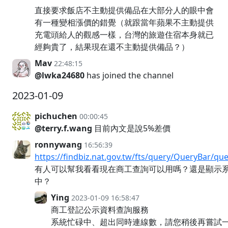
直接要求飯店不主動提供備品在大部分人的眼中會
有一種變相漲價的錯覺（就跟當年蘋果不主動提供
充電頭給人的觀感一樣，台灣的旅遊住宿本身就已
經夠貴了，結果現在還不主動提供備品？）
Mav
22:48:15
@lwka24680
has joined the channel
2023-01-09
pichuchen
00:00:45
@terry.f.wang
目前內文是說5%差價
ronnywang
16:56:39
https://findbiz.nat.gov.tw/fts/query/QueryBar/que
有人可以幫我看看現在商工查詢可以用嗎？還是顯示
中？
Ying
2023-01-09 16:58:47
商工登記公示資料查詢服務
系統忙碌中、超出同時連線數，請您稍後再嘗試