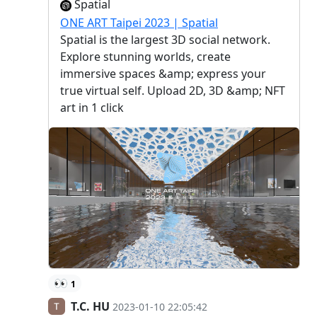
Spatial
ONE ART Taipei 2023 | Spatial
Spatial is the largest 3D social network.
Explore stunning worlds, create
immersive spaces &amp; express your
true virtual self. Upload 2D, 3D &amp; NFT
art in 1 click
👀
1
T.C. HU
2023-01-10 22:05:42