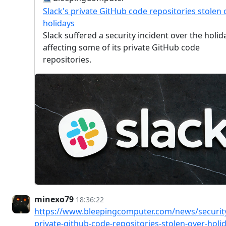
Slack's private GitHub code repositories stolen 
holidays
Slack suffered a security incident over the holid
affecting some of its private GitHub code
repositories.
minexo79
18:36:22
https://www.bleepingcomputer.com/news/security
private-github-code-repositories-stolen-over-holi