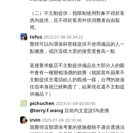
（二）不主動提供：指限制使用對象不得於客
房內提供，且不得於客房外供消費者自由取
用。
tofus
2023-01-08 00:34:22
覺得可以向環保杯那樣提供不使用備品的人一
點優惠，或許這樣大眾的接受度會高一點
直接要求飯店不主動提供備品在大部分人的眼
中會有一種變相漲價的錯覺（就跟當年蘋果不
主動提供充電頭給人的觀感一樣，台灣的旅遊
住宿本身就已經夠貴了，結果現在還不主動提
供備品？）
pichuchen
2023-01-09 00:00:45
@terry.f.wang
目前內文是說5%差價
irvin
2023-01-09 20:10:46
我覺得這類環保考量的措施都很不適合透過法