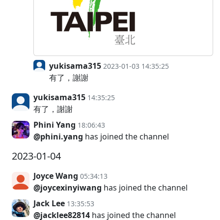
yukisama315
2023-01-03 14:35:25
有了，謝謝
yukisama315
14:35:25
有了，謝謝
Phini Yang
18:06:43
@phini.yang
has joined the channel
2023-01-04
Joyce Wang
05:34:13
@joycexinyiwang
has joined the channel
Jack Lee
13:35:53
@jacklee82814
has joined the channel