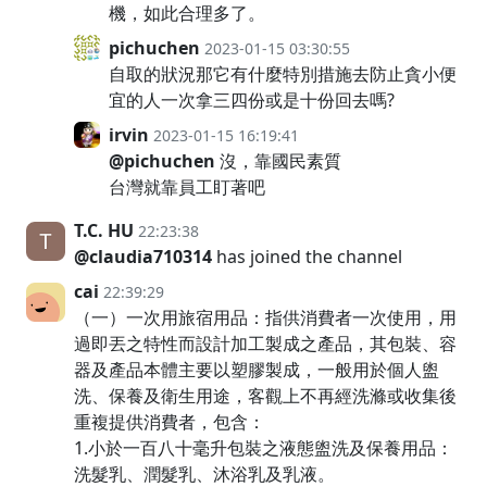
機，如此合理多了。
pichuchen
2023-01-15 03:30:55
自取的狀況那它有什麼特別措施去防止貪小便
宜的人一次拿三四份或是十份回去嗎?
irvin
2023-01-15 16:19:41
@pichuchen
沒，靠國民素質
台灣就靠員工盯著吧
T.C. HU
22:23:38
@claudia710314
has joined the channel
cai
22:39:29
（一）一次用旅宿用品：指供消費者一次使用，用
過即丟之特性而設計加工製成之產品，其包裝、容
器及產品本體主要以塑膠製成，一般用於個人盥
洗、保養及衛生用途，客觀上不再經洗滌或收集後
重複提供消費者，包含：
1.小於一百八十毫升包裝之液態盥洗及保養用品：
洗髮乳、潤髮乳、沐浴乳及乳液。