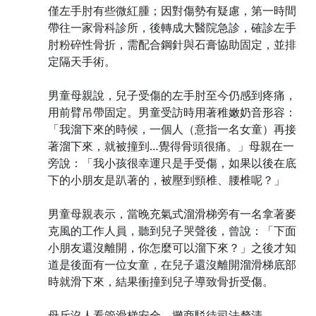
僅左手肘有些微紅腫；因對傷勢有疑慮，第一時間
帶往一家骨科診所，後轉成大醫院急診，確診左手
肘粉碎性骨折，需配合鋼針與石膏協助固定，並排
定隔天手術。
男童母親說，兒子受傷的左手肘至今仍感到疼痛，
用前臂吊帶固定。男童受訪時用著稚嫩奶音形容：
「我溜下來的時候，一個人（意指一名女童）再接
著溜下來，就被撞到…覺得骨頭很痛。」母親在一
旁說：「我小孩很幸運只是手受傷，如果以後在底
下的小朋友是趴著的，被壓到頸椎、腰椎呢？」
男童母親表示，當晚充氣式溜滑梯旁有一名拿著麥
克風的工作人員，聽到兒子哭聲後，曾說：「下面
小朋友還沒離開，你怎麼可以溜下來？」之後才知
道是後面有一位女童，在兒子還沒離開溜滑梯底部
時就滑下來，結果衝撞到兒子導致骨折受傷。
母斥沒人看管滑梯安全 攤商駁待司法釐清