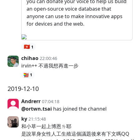
you can donate your voice to help us build
an open-source voice database that
anyone can use to make innovative apps
for devices and the web.
🇭🇰
1
chihao
22:00:46
irvin++ 不過我想再進一步
1
2019-12-10
Andrerr
07:04:18
@ortwn.tsai
has joined the channel
ky
21:15:48
和小草一起上博恩ㄌ耶
是說單身女性人工生殖這個議題後來有下文嗎QQ