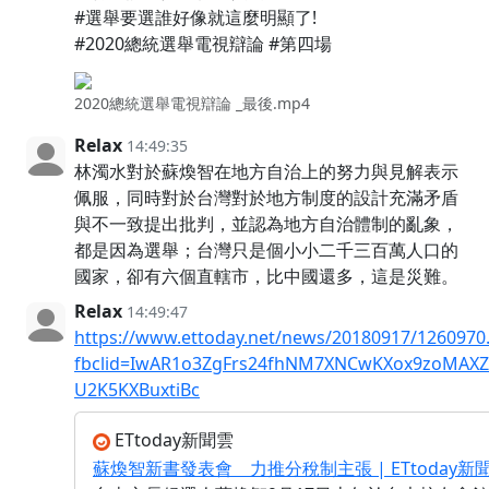
#選舉要選誰好像就這麼明顯了!
#2020總統選舉電視辯論 #第四場
2020總統選舉電視辯論 _最後.mp4
Relax
14:49:35
林濁水對於蘇煥智在地方自治上的努力與見解表示
佩服，同時對於台灣對於地方制度的設計充滿矛盾
與不一致提出批判，並認為地方自治體制的亂象，
都是因為選舉；台灣只是個小小二千三百萬人口的
國家，卻有六個直轄市，比中國還多，這是災難。
Relax
14:49:47
https://www.ettoday.net/news/20180917/1260970
fbclid=IwAR1o3ZgFrs24fhNM7XNCwKXox9zoMAXZ5
U2K5KXBuxtiBc
ETtoday新聞雲
蘇煥智新書發表會 力推分稅制主張 | ETtoday新