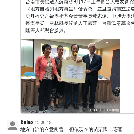
台南市長候選人蘇煥智9月17日上午於台大校友會
《地方自治與地方再生》發表會，並且邀請前立法
史丹福史丹福學術基金會董事長黃志遠、中興大學
長李長晏、雲林縣長候選人王麗萍、台灣民意基金
隆等人都與會參與。
Relax
15:00:18
地方自治的立意良善， 但依現在的苗栗國、花蓮