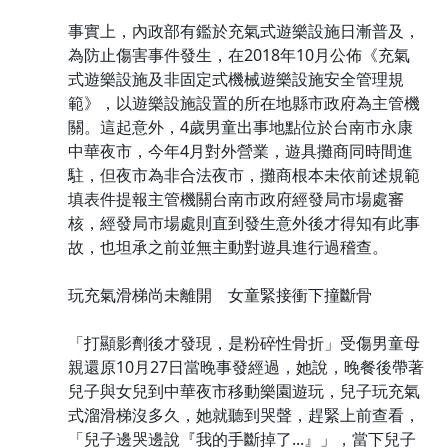
事實上，內政部有鑑於充氣式遊樂設施日漸普及，
為防止傷害事件發生，在2018年10月公佈《充氣
式遊樂設施及非固定式機械遊樂設施安全管理規
範》，以遊樂設施設置的所在地縣市政府為主管機
關。這起意外，4歲男童出事地點位於台南市永康
中華夜市，今年4月對外營業，遊具攤商同時間進
駐，但夜市為非合法夜市，攤商根本未依前述規範
填表件提報主管機關台南市政府經發局市場處審
核，經發局市場處則直到發生意外後才得知有此事
故，也坦承之前並無主動對遊具進行過稽查。
玩充氣滑梯尚未離開 女童緊接衝下撞斷骨
「打顯影劑後才發現，是粉碎性骨折」受傷男童母
親還原10月27日當晚事發經過，她說，晚餐後帶著
兒子與女兒到中華夜市移動樂園遊玩，兒子玩充氣
式溜滑梯沒多久，她就聽到哭聲，趕緊上前查看，
「兒子邊哭邊說『我的手斷掉了...』」，當下兒子