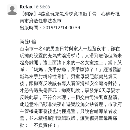
Relax
18:56:08
【獨家】4歲童玩充氣滑梯竟撞斷手骨 心碎母批
南市府放任非法夜市
出版時間：2019/12/14 00:39
尚餘0篇
台南市一名4歲男童日前與家人一起逛夜市，卻在
玩攤商設置的充氣式溜滑梯時，人滑到底部但尚未
起身離開，遭上面溜下來的一名女童撞上，當下哭
喊：「媽媽，我手好痛，我手斷掉了！」經送醫診
斷為左手肘粉碎性骨折。男童母親照顧傷兒幾天
後，跟攤商反映該有專人看管滑梯安全遭冷對待，
才怒告過失傷害罪，攤商則說，事發第6天母親才
反映此事，不符合常理，一切交由司法調查釐清。
此起意外凸顯非法夜市遊樂設施欠缺管理，市政府
主管機關事發後也消極處置，只說會輔導業者改
善，並未積極展開查緝取締，讓受傷男童母親痛
批：「不負責任！」