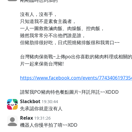
沒有人，沒有手，
只知道我不是素食主義者，
一人一圖救救滷肉飯、肉燥飯、控肉飯，
雖然我常常分不出他們誰是誰，
但豬肋排很好吃，日式照燒豬排飯很和我胃口~~
台灣豬肉保衛戰~上傳po出你喜歡的豬肉料理或相關
片一起來保衛台灣豬!
https://www.facebook.com/events/774340619735
請幫我PO豬肉特色餐點圖片~拜託拜託~~XDDD
Slackbot
19:30:44
先承認你就是沒有人
Relax
19:31:26
機器人你慢半拍了唷~~XDD