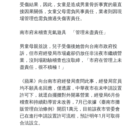
受傷結果，因此，女童是造成男童骨折事實的最直
接因果關係，女童父母需負民事責任，業者則因現
場管理也需負擔過失傷害責任。
南市府未稽查充氣遊具 「管理未盡責任」
男童母親並說，兒子受傷後她曾向台南市政府投
訴，但市府經發局市場處卻仍放任非法夜市繼續營
業，沒到場勘驗稽查也沒取締，「市府在管理上未
盡責任，很不積極！」
《蘋果》向台南市府經發局查問此事，經發局官員
均不願具名回應，僅透露，中華夜市在未申請設置
許可下，就逕自擺攤對外開幕營業，經發局6月份
稽查和持續勸導皆未改善，7月已依據《臺南市攤
販管理自治條例》開罰1萬元，目前該夜市管委會
已在進行申請設置許可流程，預計明年1月可取得
合法設立。