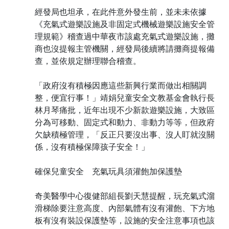
經發局也坦承，在此件意外發生前，並未未依據
《充氣式遊樂設施及非固定式機械遊樂設施安全管
理規範》稽查過中華夜市該處充氣式遊樂設施，攤
商也沒提報主管機關，經發局後續將請攤商提報備
查，並依規定辦理聯合稽查。
「政府沒有積極因應這些新興行業而做出相關調
整，便宜行事！」靖娟兒童安全文教基金會執行長
林月琴痛批，近年出現不少新款遊樂設施，大致區
分為可移動、固定式和動力、非動力等等，但政府
欠缺積極管理，「反正只要沒出事、沒人盯就沒關
係，沒有積極保障孩子安全！」
確保兒童安全 充氣玩具須灌飽加保護墊
奇美醫學中心復健部組長劉天慧提醒，玩充氣式溜
滑梯除要注意高度、內部氣體有沒有灌飽、下方地
板有沒有裝設保護墊等，設施的安全注意事項也該