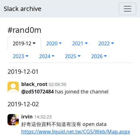
Slack archive
#rand0m
2019-12
2020
2021
2022
2023
2024
2025
2026
2019-12-01
black_root
02:06:50
@zd51072484
has joined the channel
2019-12-02
irvin
14:32:23
好奇這份資料不知道有沒有 open data
https://www.liquid.net.tw/CGS/Web/Map.aspx