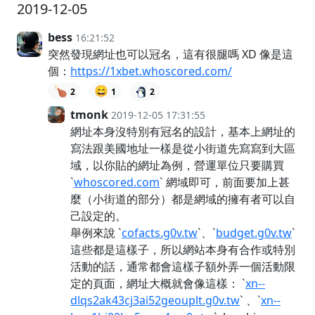
2019-12-05
bess
16:21:52
突然發現網址也可以冠名，這有很腿嗎 XD 像是這
個：
https://1xbet.whoscored.com/
🍗
😄
2
1
2
tmonk
2019-12-05 17:31:55
網址本身沒特別有冠名的設計，基本上網址的
寫法跟美國地址一樣是從小街道先寫寫到大區
域，以你貼的網址為例，營運單位只要購買
`
whoscored.com
` 網域即可，前面要加上甚
麼（小街道的部分）都是網域的擁有者可以自
己設定的。
舉例來說 `
cofacts.g0v.tw
`、`
budget.g0v.tw
`
這些都是這樣子，所以網站本身有合作或特別
活動的話，通常都會這樣子額外弄一個活動限
定的頁面，網址大概就會像這樣： `
xn--
dlqs2ak43cj3ai52geouplt.g0v.tw
` 、`
xn--