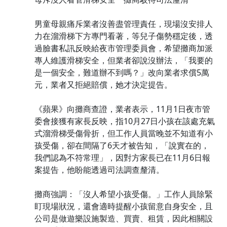
男童母親痛斥業者沒善盡管理責任，現場沒安排人
力在溜滑梯下方專門看著，等兒子傷勢穩定後，透
過臉書私訊反映給夜市管理委員會，希望攤商加派
專人維護滑梯安全，但業者卻說沒辦法，「我要的
是一個安全，難道辦不到嗎？」改向業者求償5萬
元，業者又拒絕賠償，她才決定提告。
《蘋果》向攤商查證，業者表示，11月1日夜市管
委會接獲有家長反映，指10月27日小孩在該處充氣
式溜滑梯受傷骨折，但工作人員當晚並不知道有小
孩受傷，卻在間隔了6天才被告知，「說實在的，
我們認為不符常理」，因對方家長已在11月6日報
案提告，他盼能透過司法調查釐清。
攤商強調：「沒人希望小孩受傷。」工作人員除緊
盯現場狀況，還會適時提醒小孩留意自身安全，且
公司是做遊樂設施製造、買賣、租賃，因此相關設