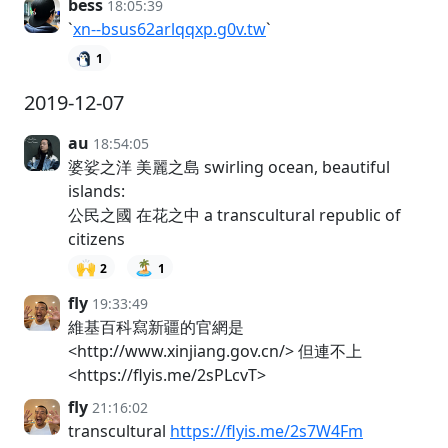
bess
18:05:39
`
xn--bsus62arlqqxp.g0v.tw
`
1
2019-12-07
au
18:54:05
婆娑之洋 美麗之島 swirling ocean, beautiful
islands:
公民之國 在花之中 a transcultural republic of
citizens
🙌
🏝️
2
1
fly
19:33:49
維基百科寫新疆的官網是
<http://www.xinjiang.gov.cn/> 但連不上
<https://flyis.me/2sPLcvT>
fly
21:16:02
transcultural
https://flyis.me/2s7W4Fm