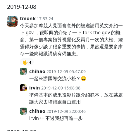
2019-12-08
tmonk
17:33:24
今天參加摩茲人見面會意外的被邀請用英文介紹一
下 g0v ，很即興的介紹了一下 fork the gov 的概
念、第一個專案預算視覺化及兩月一次的大松。總
覺得好像少談了很多重要的事情，果然還是要多庫
存一些簡報跟講稿有備無患。
🤟
4
chihao
2019-12-09 05:47:09
一起來辦國際交流小松？😄
irvin
2019-12-09 15:08:08
準備基本的成果投影片跟介紹範本，放在某處
讓大家去增補跟自由運用
chihao
2019-12-09 22:00:46
irvin++ 不過我想再進一步