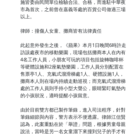
施皆委由民間單位檢驗合法、合格，而進駐中華夜
市為首次，之前曾在嘉義等處的百貨公司做過三場
以上。
律師：撞傷人女童、攤商皆有法律責任
此起意外發生之後，《蘋果》本月1日晚間6時許走
訪該處夜市的移動樂園，現場包括攤商本人在內有
4名工作人員，小朋友可玩的項目包括旋轉咖啡杯
等硬體設施和2座氣墊樂園，工作人員分別配置在
售票亭1人、充氣式溜滑梯處1人、硬體設施1人，
攤商本人則在場內持續走動巡視；而充氣式溜滑梯
處的工作人員則手持小型大聲公，眼睛緊盯氣墊內
的小孩狀況，適時提醒小孩留意。
由於目前雙方都已製作筆錄，進入司法程序，針對
筆錄細節與內容，警方表示不便透露。律師江信賢
認為，此案重點在於「舉證」問題，根據男童母親
說法，當時是另一名女童溜下來撞到兒子的手才有