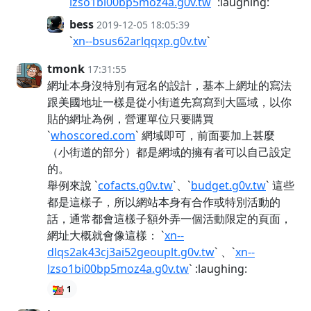
lzso1bi00bp5moz4a.g0v.tw
` :laughing:
bess
2019-12-05 18:05:39
`
xn--bsus62arlqqxp.g0v.tw
`
tmonk
17:31:55
網址本身沒特別有冠名的設計，基本上網址的寫法
跟美國地址一樣是從小街道先寫寫到大區域，以你
貼的網址為例，營運單位只要購買
`
whoscored.com
` 網域即可，前面要加上甚麼
（小街道的部分）都是網域的擁有者可以自己設定
的。
舉例來說 `
cofacts.g0v.tw
`、`
budget.g0v.tw
` 這些
都是這樣子，所以網站本身有合作或特別活動的
話，通常都會這樣子額外弄一個活動限定的頁面，
網址大概就會像這樣： `
xn--
dlqs2ak43cj3ai52geouplt.g0v.tw
` 、`
xn--
lzso1bi00bp5moz4a.g0v.tw
` :laughing:
1