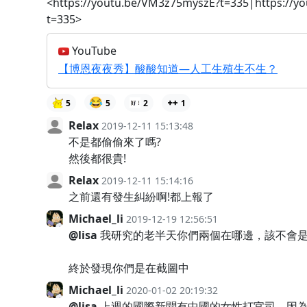
<https://youtu.be/VM3z75myszE?t=335|https://y
t=335>
YouTube
【博恩夜夜秀】酸酸知道—人工生殖生不生？
😂
5
5
2
1
Relax
2019-12-11 15:13:48
不是都偷偷來了嗎?
然後都很貴!
Relax
2019-12-11 15:14:16
之前還有發生糾紛啊!都上報了
Michael_li
2019-12-19 12:56:51
@lisa
我研究的老半天你們兩個在哪邊，該不會
終於發現你們是在截圖中
Michael_li
2020-01-02 20:19:32
@lisa
上週的國際新聞有中國的女性打官司，因