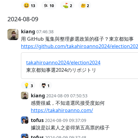
😆
⛳
13
10
2
2
2024-08-09
kiang
07:46:38
用 GitHub 蒐集與整理參選政策的樣子？東京都知事
https://github.com/takahiroanno2024/election20
takahiroanno2024/election2024
東京都知事選2024のリポジトリ
💡
3
1
kiang
2024-08-09 07:50:53
感覺很威，不知道選民接受度如何
https://takahiroanno.com/
tofus
2024-08-09 09:37:09
據說是以素人之姿得第五高票的樣子
tofus
2024-08-09 09:37:48