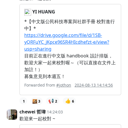
YI HUANG
*【中文版公民科技專案與社群手冊 校對進行
中】*
https://drive.google.com/file/d/1SB-
yQRFuYC_jKpce96SR4HIcdhefzt-e/view?
usp=sharing
目前正在進行中文版 handbook 設計排版，
歡迎大家一起來校對喔～（可以直接在文件上
加註！）
募集意見到本週五！
Forwarded from
#jothon
2024-08-13 14:14:56
📢
👍
1
3
2
6
chewei 哲瑋
14:24:03
歡迎來一起校對 ~