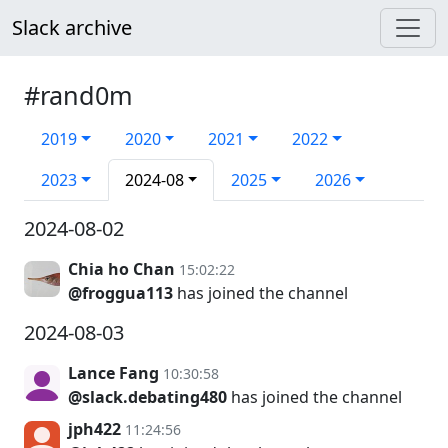
Slack archive
#rand0m
2019
2020
2021
2022
2023
2024-08
2025
2026
2024-08-02
Chia ho Chan
15:02:22
@froggua113
has joined the channel
2024-08-03
Lance Fang
10:30:58
@slack.debating480
has joined the channel
jph422
11:24:56