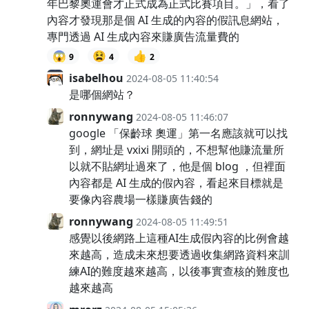
年巴黎奧運會才正式成為正式比賽項目。」，看了
內容才發現那是個 AI 生成的內容的假訊息網站，
專門透過 AI 生成內容來賺廣告流量費的
😱
😫
👍
9
4
2
isabelhou
2024-08-05 11:40:54
是哪個網站？
ronnywang
2024-08-05 11:46:07
google 「保齡球 奧運」第一名應該就可以找
到，網址是 vxixi 開頭的，不想幫他賺流量所
以就不貼網址過來了，他是個 blog ，但裡面
內容都是 AI 生成的假內容，看起來目標就是
要像內容農場一樣賺廣告錢的
ronnywang
2024-08-05 11:49:51
感覺以後網路上這種AI生成假內容的比例會越
來越高，造成未來想要透過收集網路資料來訓
練AI的難度越來越高，以後事實查核的難度也
越來越高