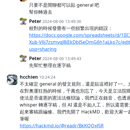
只要不是閒聊都可以貼 general 吧
幫你轉過去
Peter
2024-08-06 13:49:36
校對的時候發覺有一些頻繁出現的錯誤：
https://docs.google.com/spreadsheets/d/1II
Xub-V6j7zsmvqJ8iEkDbJSeOmG6h1aLko7c/edi
usp=sharing
Peter
2024-08-06 13:49:43
先幫忙整理在逐字稿
hcchien
10:24:24
不太確定 general 的發文規則，還是貼這裡好了~~
在對奧運狂熱的時候，千萬也別忘了，今天是立法院
使法是否違憲的憲法法條辯論，我們正在錄音，也透
whisper 轉逐字稿，但 AI 還是不如人工，所以還需
起來審稿跟編修。我們先開了 HackMD，歡迎大家一
筆喔
https://hackmd.io/@readr/BkKQOxJ5R