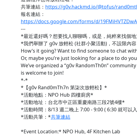
共筆連結：
https://g0v.hackmd.io/@tofus/rand
報名連結：
https://docs.google.com/forms/d/19FMiHVTZDwAv
---
*最近還好嗎？想要找人聊聊嗎，或是，純粹來找個地
*我們舉辦了 g0v 放輕松 (社群小聚活動)，不設限
How’s it going? Want to find someone to chat wit
Or, maybe you’re just looking for a place to do yo
We’ve organized a “g0v RandomTh0n” community 
is welcome to join!
*-*
*【g0v Rand0mTh7n 第柒次放輕松】*
*活動地點：NPO Hub 四樓廚房*
*活動地址：台北市中正區重慶南路三段2號4樓*
*活動時間：8/13 週二晚上 7:00 - 9:00 ( 6:30 就可以
*活動共筆：*
共筆連結
*Event Location:* NPO Hub, 4F Kitchen Lab