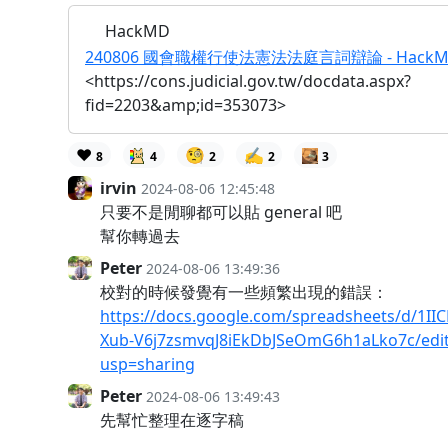
HackMD
240806 國會職權行使法憲法法庭言詞辯論 - Hack
<https://cons.judicial.gov.tw/docdata.aspx?
fid=2203&amp;id=353073>
❤️
🧐
✍️
8
4
2
2
3
irvin
2024-08-06 12:45:48
只要不是閒聊都可以貼 general 吧
幫你轉過去
Peter
2024-08-06 13:49:36
校對的時候發覺有一些頻繁出現的錯誤：
https://docs.google.com/spreadsheets/d/1II
Xub-V6j7zsmvqJ8iEkDbJSeOmG6h1aLko7c/edi
usp=sharing
Peter
2024-08-06 13:49:43
先幫忙整理在逐字稿