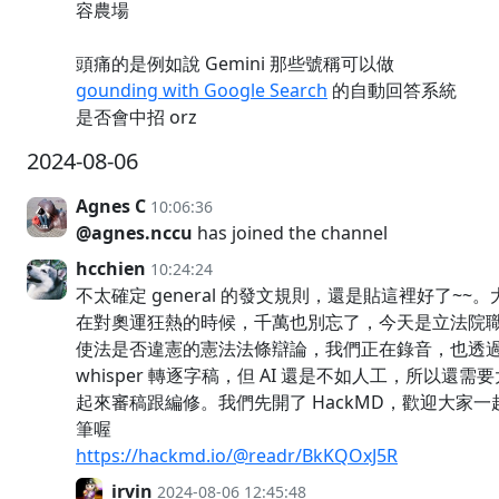
容農場
頭痛的是例如說 Gemini 那些號稱可以做
gounding with Google Search
的自動回答系統
是否會中招 orz
2024-08-06
Agnes C
10:06:36
@agnes.nccu
has joined the channel
hcchien
10:24:24
不太確定 general 的發文規則，還是貼這裡好了~~
在對奧運狂熱的時候，千萬也別忘了，今天是立法院
使法是否違憲的憲法法條辯論，我們正在錄音，也透
whisper 轉逐字稿，但 AI 還是不如人工，所以還需
起來審稿跟編修。我們先開了 HackMD，歡迎大家一
筆喔
https://hackmd.io/@readr/BkKQOxJ5R
irvin
2024-08-06 12:45:48