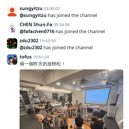
sungyitzu
03:00:07
@sungyitzu
has joined the channel
CHEN Shun-Fa
05:34:06
@fafachen0716
has joined the channel
zdu2302
19:43:50
@zdu2302
has joined the channel
tofus
19:51:24
補一個昨天的放輕松！