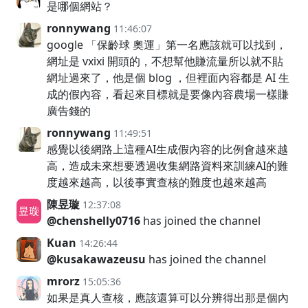
是哪個網站？
ronnywang
11:46:07
google 「保齡球 奧運」第一名應該就可以找到，
網址是 vxixi 開頭的，不想幫他賺流量所以就不貼
網址過來了，他是個 blog ，但裡面內容都是 AI 生
成的假內容，看起來目標就是要像內容農場一樣賺
廣告錢的
ronnywang
11:49:51
感覺以後網路上這種AI生成假內容的比例會越來越
高，造成未來想要透過收集網路資料來訓練AI的難
度越來越高，以後事實查核的難度也越來越高
陳昱璇
12:37:08
@chenshelly0716
has joined the channel
Kuan
14:26:44
@kusakawazeusu
has joined the channel
mrorz
15:05:36
如果是真人查核，應該還算可以分辨得出那是個內