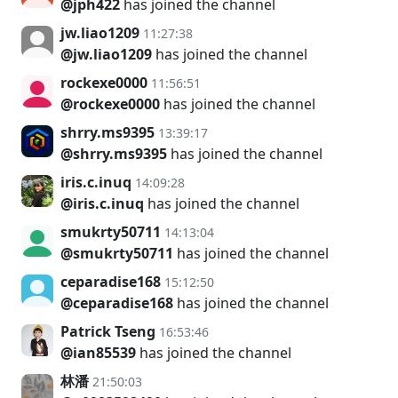
@jph422
has joined the channel
jw.liao1209
11:27:38
@jw.liao1209
has joined the channel
rockexe0000
11:56:51
@rockexe0000
has joined the channel
shrry.ms9395
13:39:17
@shrry.ms9395
has joined the channel
iris.c.inuq
14:09:28
@iris.c.inuq
has joined the channel
smukrty50711
14:13:04
@smukrty50711
has joined the channel
ceparadise168
15:12:50
@ceparadise168
has joined the channel
Patrick Tseng
16:53:46
@ian85539
has joined the channel
林潘
21:50:03