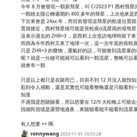
今年 8 月被發現一顆新彗星，叫 C/2023 P1 西村彗星(N
一顆繞太陽公轉週期約 400 多年的彗星，上次他來是西元
下次來會是 24xx 年，而目前發現這彗星的軌道位置
置很接近，西村彗星很可能是長蛇座σ流星雨的母彗星
這表示過去的 ZHR=3 ，是西村上次造訪地球時留下
而因為今年西村又來了地球一次，這一次年底的長蛇座
只是 ZHR=3 的廢物，運氣好的話，可能會到流星暴
呢？就是一分鐘可能就可以看到一顆流星，整晚可以
就會有一顆
只是以上都只是在賭而已，目前不到 12 月沒人能預
彩到令人感動，還是其實也可能看整晚還是只能看到
知道
不過我是想賭賭看，所以想要在 12/9 大松晚上可能
找個民宿或是露營地過夜，來賭賭看能不能看到流星
有人想要 ++ 嗎
ronnywang
2023-11-01 19:51:28