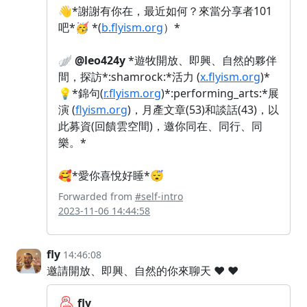
👋*謝謝有你在，最近如何？來當分享者101
吧*🥳 *(
b.flyism.org
）*
🪽
@leo424y
*遊牧開放、即興、自然的夥伴
間，探訪*:shamrock:*活力 (
x.flyism.org
)*
💡*錦句(
r.flyism.org
)*:performing_arts:*展
演 (
flyism.org
)，月產文章(53)和談話(43)，以
此募資(回饋雲空間)，邀你同在、同行、同
樂。*
🥰*愛你喜悅好睡*😴
Forwarded from
#self-intro
2023-11-06 14:44:58
fly
14:46:08
邀請開放、即興、自然的你來聊天 ❤️ ❤️
fly