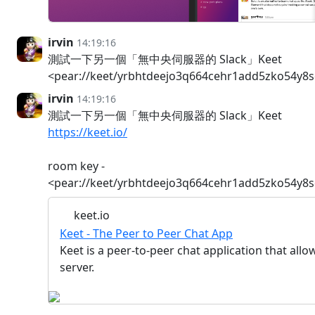
irvin
14:19:16
測試一下另一個「無中央伺服器的 Slack」Keet
<pear://keet/yrbhtdeejo3q664cehr1add5zko54y
irvin
14:19:16
測試一下另一個「無中央伺服器的 Slack」Keet
https://keet.io/
room key -
<pear://keet/yrbhtdeejo3q664cehr1add5zko54y
keet.io
Keet - The Peer to Peer Chat App
Keet is a peer-to-peer chat application that al
server.