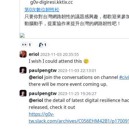
g0v-digiresi.kktix.cc
第0次數位韌性松
只要你對台灣網路韌性的議題感興趣，都歡迎來參加
動腦動手，提案協作來提升台灣的網路韌性吧！
👀
1
1
eriol
2023-11-03 20:35:55
I wish I could attend this 🥲
paulpengtw
2023-11-03 22:13:01
@eriol
join the conversations on channel
#civ
there will be more event coming up.
paulpengtw
2023-11-25 19:26:27
@eriol
the detail of latest digital resilience h
released, check it out
https://g0v-
tw.slack.com/archives/C056EHM42B1/p17009