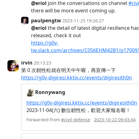
@eriol
join the conversations on channel
#civ
there will be more event coming up.
paulpengtw
2023-11-25 19:26:27
@eriol
the detail of latest digital resilience h
released, check it out
https://g0v-
tw.slack.com/archives/C056EHM42B1/p17009
irvin
20:13:23
第 0 次韌性松就在明天中午喔，再宣傳一下
https://g0v-digiresi.kktix.cc/events/digiresith0n
Ronnywang
https://g0v-digiresi.kktix.cc/events/digiresith0n
2023-11-04(六) 數位韌性松，歡迎大家報名喔！
Forwarded from
#civil-defense
2023-10-22 09:43:44