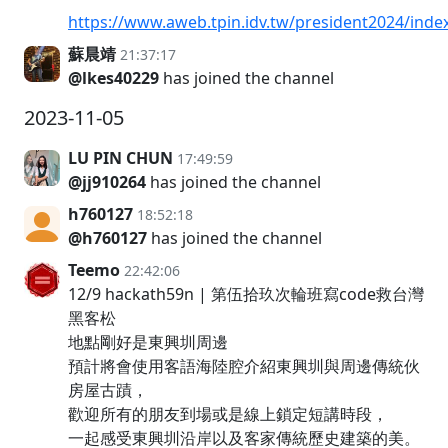
https://www.aweb.tpin.idv.tw/president2024/inde
蘇晨靖
21:37:17
@lkes40229
has joined the channel
2023-11-05
LU PIN CHUN
17:49:59
@jj910264
has joined the channel
h760127
18:52:18
@h760127
has joined the channel
Teemo
22:42:06
12/9 hackath59n | 第伍拾玖次輪班寫code救台灣
黑客松
地點剛好是東興圳周邊
預計將會使用客語海陸腔介紹東興圳與周邊傳統伙
房屋古蹟，
歡迎所有的朋友到場或是線上鎖定短講時段，
一起感受東興圳沿岸以及客家傳統歷史建築的美。