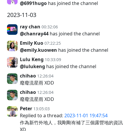
@6991hugo
has joined the channel
2023-11-03
ray chan
00:32:06
@chanray44
has joined the channel
Emily Kuo
07:22:25
@emily.kuowen
has joined the channel
Lulu Keng
10:33:09
@lulukeng
has joined the channel
chihao
12:26:04
廢廢流星雨 XDD
chihao
12:26:04
廢廢流星雨 XDD
Peter
13:05:03
Replied to a thread:
2023-11-01 19:47:54
作為新竹外地人，我剛剛有補了三個露營地的資訊
XD