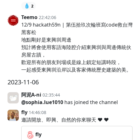
💧
2
Teemo
22:42:06
12/9 hackath59n | 第伍拾玖次輪班寫code救台灣
黑客松
地點剛好是東興圳周邊
預計將會使用客語海陸腔介紹東興圳與周邊傳統伙
房屋古蹟，
歡迎所有的朋友到場或是線上鎖定短講時段，
一起感受東興圳沿岸以及客家傳統歷史建築的美。
2023-11-06
阿泥A-ni
02:35:44
@sophia.lue1010
has joined the channel
fly
14:46:08
邀請開放、即興、自然的你來聊天 ❤️ ❤️
fly