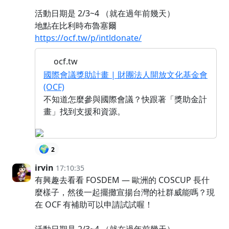
活動日期是 2/3~4 （就在過年前幾天）
地點在比利時布魯塞爾
https://ocf.tw/p/intldonate/
ocf.tw
國際會議獎助計畫 | 財團法人開放文化基金會
(OCF)
不知道怎麼參與國際會議？快跟著「獎助金計
畫」找到支援和資源。
🌍
2
irvin
17:10:35
有興趣去看看 FOSDEM — 歐洲的 COSCUP 長什
麼樣子，然後一起擺攤宣揚台灣的社群威能嗎？現
在 OCF 有補助可以申請試試喔！
活動日期是 2/3~4 （就在過年前幾天）