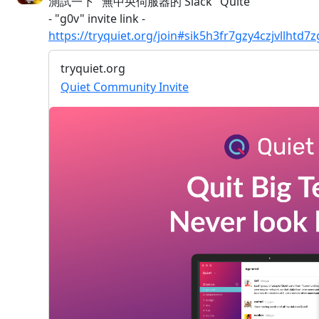
測試一下 "無中央伺服器的 Slack" Quite
- "g0v" invite link -
https://tryquiet.org/join#sik5h3fr7gzy4czjvllhtd7
tryquiet.org
Quiet Community Invite