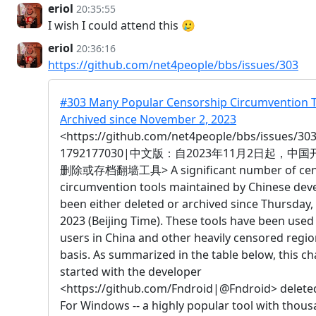
eriol
20:35:55
I wish I could attend this 🥲
eriol
20:36:16
https://github.com/net4people/bbs/issues/303
#303 Many Popular Censorship Circumvention T
Archived since November 2, 2023
<https://github.com/net4people/bbs/issues/3
1792177030|中文版：自2023年11月2日起，中国
删除或存档翻墙工具> A significant number of cen
circumvention tools maintained by Chinese dev
been either deleted or archived since Thursday
2023 (Beijing Time). These tools have been used 
users in China and other heavily censored regio
basis. As summarized in the table below, this ch
started with the developer
<https://github.com/Fndroid|@Fndroid> deleted
For Windows -- a highly popular tool with thous