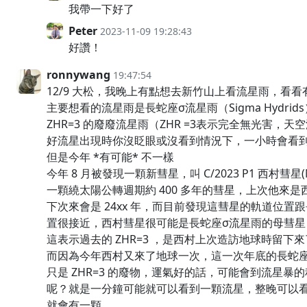
我帶一下好了
Peter
2023-11-09 19:28:43
好讚！
ronnywang
19:47:54
12/9 大松，我晚上有點想去新竹山上看流星雨，看看有
主要想看的流星雨是長蛇座σ流星雨（Sigma Hydri
ZHR=3 的廢廢流星雨（ZHR =3表示完全無光害，
好流星出現時你沒眨眼或沒看到情況下，一小時會看到 
但是今年 *有可能* 不一樣
今年 8 月被發現一顆新彗星，叫 C/2023 P1 西村彗星(N
一顆繞太陽公轉週期約 400 多年的彗星，上次他來是西元
下次來會是 24xx 年，而目前發現這彗星的軌道位置
置很接近，西村彗星很可能是長蛇座σ流星雨的母彗星
這表示過去的 ZHR=3 ，是西村上次造訪地球時留下
而因為今年西村又來了地球一次，這一次年底的長蛇座
只是 ZHR=3 的廢物，運氣好的話，可能會到流星暴
呢？就是一分鐘可能就可以看到一顆流星，整晚可以
就會有一顆