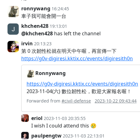
ronnywang
16:24:45
車子我可能會開一台
khchen428
19:13:01
@khchen428
has left the channel
irvin
20:13:23
第 0 次韌性松就在明天中午喔，再宣傳一下
https://g0v-digiresi.kktix.cc/events/digiresith0n
Ronnywang
https://g0v-digiresi.kktix.cc/events/digiresith0n
2023-11-04(六) 數位韌性松，歡迎大家報名喔！
Forwarded from
#civil-defense
2023-10-22 09:43:44
eriol
2023-11-03 20:35:55
I wish I could attend this 🥲
paulpengtw
2023-11-03 22:13:01