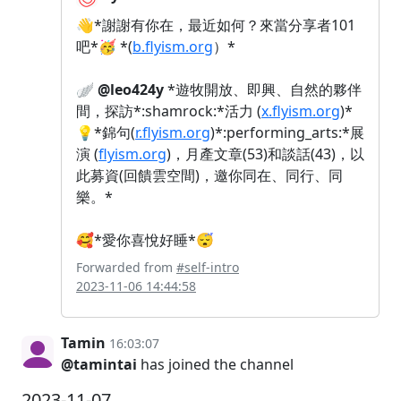
👋*謝謝有你在，最近如何？來當分享者101
吧*🥳 *(
b.flyism.org
）*
🪽
@leo424y
*遊牧開放、即興、自然的夥伴
間，探訪*:shamrock:*活力 (
x.flyism.org
)*
💡*錦句(
r.flyism.org
)*:performing_arts:*展
演 (
flyism.org
)，月產文章(53)和談話(43)，以
此募資(回饋雲空間)，邀你同在、同行、同
樂。*
🥰*愛你喜悅好睡*😴
Forwarded from
#self-intro
2023-11-06 14:44:58
Tamin
16:03:07
@tamintai
has joined the channel
2023-11-07