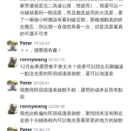
家旁邊就是北二高速公路，燈超亮），我還可以一
分鐘就看到一顆流星，而且都是超亮的火流星，看
了一兩個小時應該有看到破百顆，那種感動真的終
生難忘，所以我一直很想再看一次，但是流星暴真
的可遇不可求
Peter
19:58:43
＋＋，感覺很有趣！
ronnywang
20:02:19
12月如果露營會不會太冷？或者可以找尖石鄉偏遠
一點沒光害的民宿或溫泉旅館，還可以泡溫泉
Peter
20:08:41
我覺得民宿或溫泉旅館不錯，露營的成本反而有點
高
ronnywang
20:09:38
我也比較偏向民宿或溫泉旅館，要找找有沒有附近
走路十分鐘路程內可以無光害看星星的地方的旅館
Peter
20:40:19