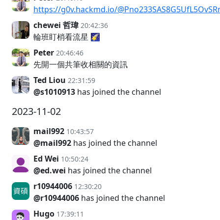
https://g0v.hackmd.io/@Pno233SAS8G5UfL5OvS
chewei 哲瑋
20:42:36
輪班盯梢看流星 🌠
Peter
20:46:46
先開一個共筆收相關的資訊
Ted Liou
22:31:59
@s1010913
has joined the channel
2023-11-02
mail992
10:43:57
@mail992
has joined the channel
Ed Wei
10:50:24
@ed.wei
has joined the channel
r10944006
12:30:20
@r10944006
has joined the channel
Hugo
17:39:11