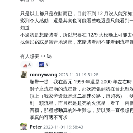
只是以上都只是在賭而已，目前不到 12 月沒人能預
彩到令人感動，還是其實也可能看整晚還是只能看到
知道
不過我是想賭賭看，所以想要在 12/9 大松晚上可能
找個民宿或是露營地過夜，來賭賭看能不能看到流星
有人想要 ++ 嗎
🌌
8
3
ronnywang
2023-11-01 19:51:28
順帶一提，我在西元 1999 年還是 2000 年左
獅子座流星雨的流星暴，那次誇張到我在台北縣
頂上（我家旁邊就是北二高速公路，燈超亮），
到一顆流星，而且都是超亮的火流星，看了一兩
百顆，那種感動真的終生難忘，所以我一直很想
暴真的可遇不可求
Peter
2023-11-01 19:58:43