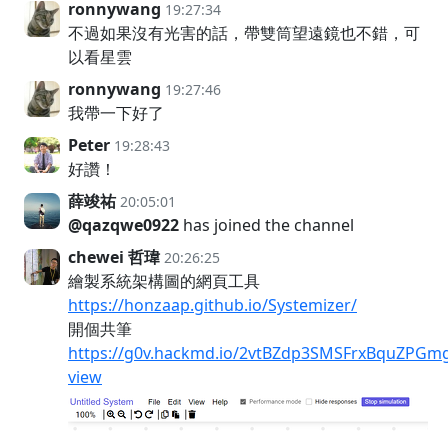
ronnywang
19:27:34
不過如果沒有光害的話，帶雙筒望遠鏡也不錯，可
以看星雲
ronnywang
19:27:46
我帶一下好了
Peter
19:28:43
好讚！
薛竣祐
20:05:01
@qazqwe0922
has joined the channel
chewei 哲瑋
20:26:25
繪製系統架構圖的網頁工具
https://honzaap.github.io/Systemizer/
開個共筆
https://g0v.hackmd.io/2vtBZdp3SMSFrxBquZPGm
view