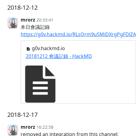
2018-12-12
mrorz
20:33:41
本日會議記錄
https://g0v.hackmd.io/RLsQrm9uSMiDXrgPgFDlZA
g0v.hackmd.io
20181212 會議記錄 - HackMD
2018-12-17
mrorz
16:22:58
removed an integration from this channel: