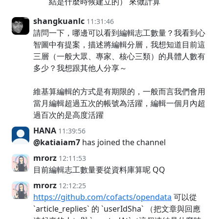
結是什麼時候建立的） 來做計算
shangkuanlc
11:31:46
請問一下，哪邊可以看到編輯志工數量？我看到心
智圖中有提案，描述將編輯分層，我想知道目前這
三層（一般大眾、專家、核心三類）的具體人數有
多少？我想跟其他人分享～
維基算編輯的方式是有期限的，一般而言我們會用
當月編輯超過五次的帳號為活躍，編輯一個月內超
過百次的是高度活躍
HANA
11:39:56
@katiaiam7
has joined the channel
mrorz
12:11:53
目前編輯志工數量要從資料庫算呢 QQ
mrorz
12:12:25
https://github.com/cofacts/opendata
可以從
`article_replies` 的 `userIdSha` （把文章與回應