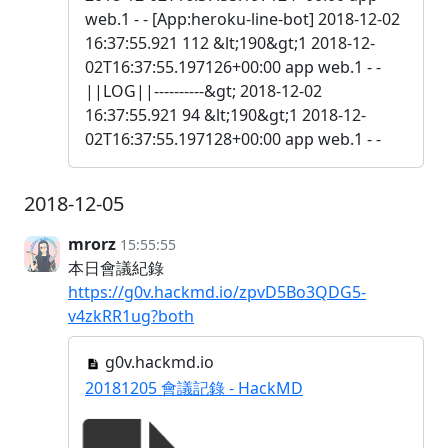
web.1 - - [App:heroku-line-bot] 2018-12-02
16:37:55.921 112 &lt;190&gt;1 2018-12-
02T16:37:55.197126+00:00 app web.1 - -
||LOG||----------&gt; 2018-12-02
16:37:55.921 94 &lt;190&gt;1 2018-12-
02T16:37:55.197128+00:00 app web.1 - -
2018-12-05
mrorz
15:55:55
本日會議紀錄
https://g0v.hackmd.io/zpvD5Bo3QDG5-
v4zkRR1ug?both
g0v.hackmd.io
20181205 會議記錄 - HackMD