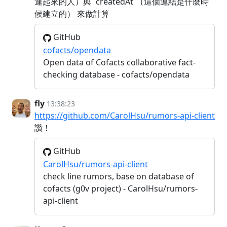
連起來的人）與 `createdAt`（這個連結是什麼時
候建立的） 來做計算
GitHub
cofacts/opendata
Open data of Cofacts collaborative fact-
checking database - cofacts/opendata
fly
13:38:23
https://github.com/CarolHsu/rumors-api-client
讚！
GitHub
CarolHsu/rumors-api-client
check line rumors, base on database of
cofacts (g0v project) - CarolHsu/rumors-
api-client