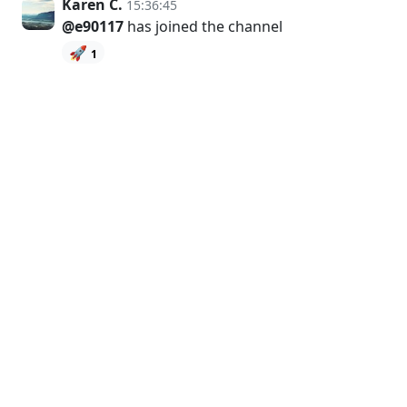
Karen C.
15:36:45
@e90117
has joined the channel
🚀
1