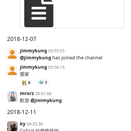
2018-12-07
jimmykung
03:55:55
@jimmykung
has joined the channel
jimmykung
03:56:13
愛家
🐳
3
1
mrorz
08:01:06
歡迎
@jimmykung
2018-12-11
ky
09:25:30
Cofact 好像怪怪的