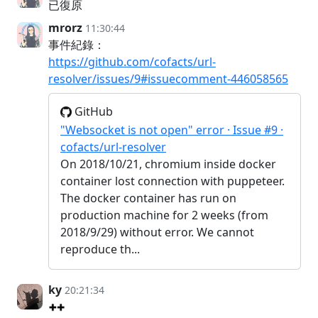
已復原
mrorz
11:30:44
事件紀錄：
https://github.com/cofacts/url-
resolver/issues/9#issuecomment-446058565
GitHub
"Websocket is not open" error · Issue #9 ·
cofacts/url-resolver
On 2018/10/21, chromium inside docker
container lost connection with puppeteer.
The docker container has run on
production machine for 2 weeks (from
2018/9/29) without error. We cannot
reproduce th...
ky
20:21:34