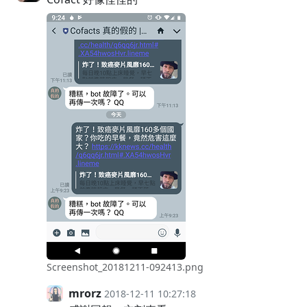
Screenshot_20181211-092413.png
mrorz
2018-12-11 10:27:18