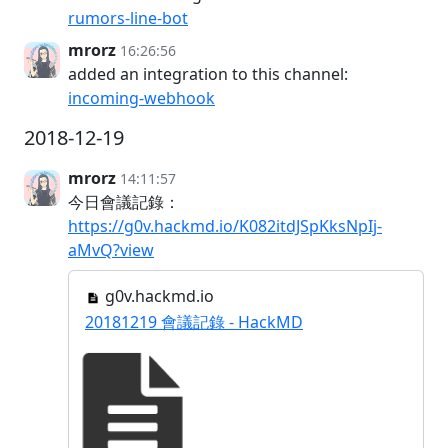
rumors-line-bot
mrorz
16:26:56
added an integration to this channel:
incoming-webhook
2018-12-19
mrorz
14:11:57
今日會議記錄：
https://g0v.hackmd.io/K082itdJSpKksNpIj-
aMvQ?view
g0v.hackmd.io
20181219 會議記錄 - HackMD