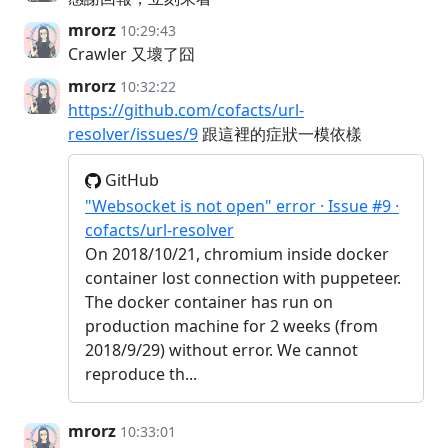
mrorz
10:29:43
Crawler 又壞了囧
mrorz
10:32:22
https://github.com/cofacts/url-
resolver/issues/9
跟這裡的症狀一模依樣
GitHub
"Websocket is not open" error · Issue #9 ·
cofacts/url-resolver
On 2018/10/21, chromium inside docker
container lost connection with puppeteer.
The docker container has run on
production machine for 2 weeks (from
2018/9/29) without error. We cannot
reproduce th...
mrorz
10:33:01