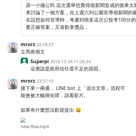
原一小撮公民 這次選舉也覺得假新聞造成的後果太
來討論了一個方案，在上週六到公園宣導假新聞的
在設想如何宣導時，考慮到很多這次公投考100分
要正確答案，又喜歡拿獎品，
mrorz
20:18:57
立馬推個文
Superpi
2018-12-24 11:26:24
這應該是政府信任度不足的原因。
mrorz
23:57:15
接下來一兩週， LINE bot 上「送出文章」流程可
能會被大幅簡化唷，請看影片。
如果有什麼想法歡迎提出 😄
new-flow.mp4