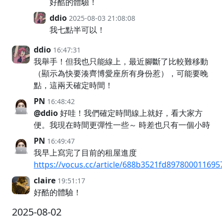
好酷的體驗！
ddio
2025-08-03 21:08:08
我七點半可以！
ddio
16:47:31
我舉手！但我也只能線上，最近腳斷了比較難移動
（顯示為快要湊齊博愛座所有身份惹），可能要晚
點，這兩天確定時間！
PN
16:48:42
@ddio
好哇！我們確定時間線上就好，看大家方
便。我現在時間更彈性一些～ 時差也只有一個小時
PN
16:49:47
我早上寫完了目前的租屋進度
https://vocus.cc/article/688b3521fd897800011695
claire
19:51:17
好酷的體驗！
2025-08-02