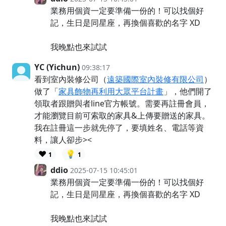
業務用個資一定要準備一份的！可以找個好
記，生日是同星座，再換個喜歡的名字 XD
我晚點也來試試
YC (Yichun)
09:38:17
看到室內裝修公司（
遠築國際室內裝修有限公司
）
做了「
家具飾物再利用大眾平台計畫
」，他們開了
領取者跟贈與者line官方帳號。需要再註冊會員，
才能瀏覽目前可索取的家具&上傳要贈送的家具。
我在註冊這一步就先停了，要填姓名、電話等資
料，讓人卻步><
❤️
💡
1
1
ddio
2025-07-15 10:45:01
業務用個資一定要準備一份的！可以找個好
記，生日是同星座，再換個喜歡的名字 XD
我晚點也來試試