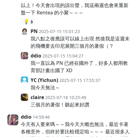
以上！今天會出現的請出聲，我這兩週也會來重新
盤一下 Rentea 的小聚～～～
💡
3
PN
2025-07-15 15:01:23
我八點之後應該可以線上出現 然後我是這週末
的飛機要去印尼展開三個月的暑假（？
ddio
2025-07-15 15:04:27
我一直以為 PN 已經在國外了，好多人都用教
育部計畫出國了 XD
YC (Yichun)
2025-07-15 17:55:37
我今天無法～
claire
2025-07-18 10:25:49
三個月的暑假！聽起來好讚
ddio
14:59:46
今天有人要來嗎～～我今天大概也無法，最近卡著
各種意外，但終於要比較穩定啦～～～ 最近很多人