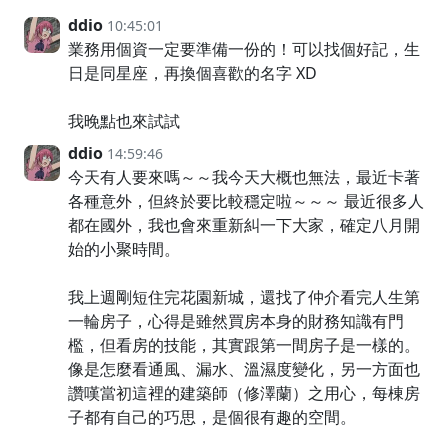
ddio
10:45:01
業務用個資一定要準備一份的！可以找個好記，生
日是同星座，再換個喜歡的名字 XD
我晚點也來試試
ddio
14:59:46
今天有人要來嗎～～我今天大概也無法，最近卡著
各種意外，但終於要比較穩定啦～～～ 最近很多人
都在國外，我也會來重新糾一下大家，確定八月開
始的小聚時間。
我上週剛短住完花園新城，還找了仲介看完人生第
一輪房子，心得是雖然買房本身的財務知識有門
檻，但看房的技能，其實跟第一間房子是一樣的。
像是怎麼看通風、漏水、溫濕度變化，另一方面也
讚嘆當初這裡的建築師（修澤蘭）之用心，每棟房
子都有自己的巧思，是個很有趣的空間。