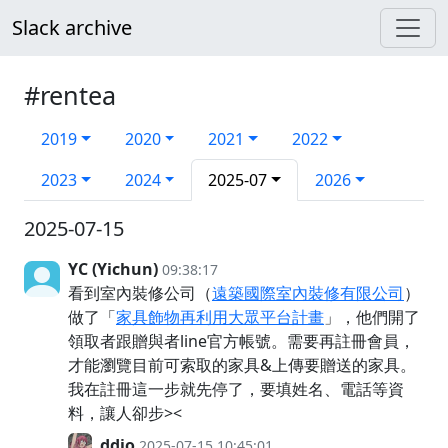
Slack archive
#rentea
2019
2020
2021
2022
2023
2024
2025-07
2026
2025-07-15
YC (Yichun)
09:38:17
看到室內裝修公司（
遠築國際室內裝修有限公司
）
做了「
家具飾物再利用大眾平台計畫
」，他們開了
領取者跟贈與者line官方帳號。需要再註冊會員，
才能瀏覽目前可索取的家具&上傳要贈送的家具。
我在註冊這一步就先停了，要填姓名、電話等資
料，讓人卻步><
ddio
2025-07-15 10:45:01