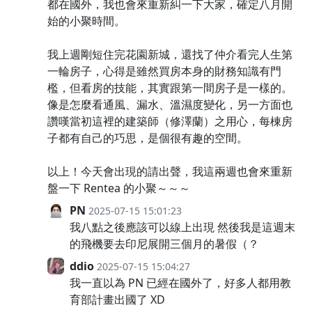
都在國外，我也會來重新糾一下大家，確定八月開
始的小聚時間。
我上週剛短住完花園新城，還找了仲介看完人生第
一輪房子，心得是雖然買房本身的財務知識有門
檻，但看房的技能，其實跟第一間房子是一樣的。
像是怎麼看通風、漏水、溫濕度變化，另一方面也
讚嘆當初這裡的建築師（修澤蘭）之用心，每棟房
子都有自己的巧思，是個很有趣的空間。
以上！今天會出現的請出聲，我這兩週也會來重新
盤一下 Rentea 的小聚～～～
PN
2025-07-15 15:01:23
我八點之後應該可以線上出現 然後我是這週末
的飛機要去印尼展開三個月的暑假（？
ddio
2025-07-15 15:04:27
我一直以為 PN 已經在國外了，好多人都用教
育部計畫出國了 XD