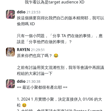
我乍看以為是target audience XD
ddio
21:23:53
挨這個摘要寫得比我們自己的版本精簡耶，我可以
偷用嗎 XD
只有一個小問題，「分享 TA 們在做的事情」，應
該是「分享他們在做的事情」？
RAYEN
21:29:51
原來你們也寫了嗎？ 😂
之前有討論用英文混淆性別，我等等會議中再跟議
程組的大家討論一下
ddio
21:30:38
== 最近小聚都很有產出耶 ==
1. 2024 1 月實體小聚，決定直接併入 01/06 的大
松 😆