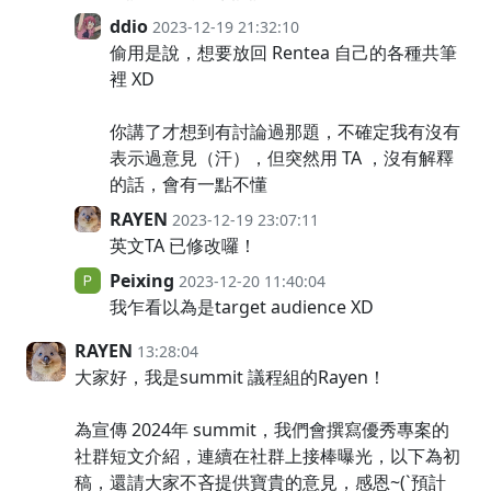
ddio
2023-12-19 21:32:10
偷用是說，想要放回 Rentea 自己的各種共筆
裡 XD
你講了才想到有討論過那題，不確定我有沒有
表示過意見（汗），但突然用 TA ，沒有解釋
的話，會有一點不懂
RAYEN
2023-12-19 23:07:11
英文TA 已修改囉！
Peixing
2023-12-20 11:40:04
我乍看以為是target audience XD
RAYEN
13:28:04
大家好，我是summit 議程組的Rayen！
為宣傳 2024年 summit，我們會撰寫優秀專案的
社群短文介紹，連續在社群上接棒曝光，以下為初
稿，還請大家不吝提供寶貴的意見，感恩~(`預計