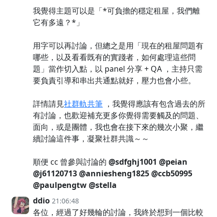
我覺得主題可以是「*可負擔的穩定租屋，我們離
它有多遠？*」
用字可以再討論，但總之是用「現在的租屋問題有
哪些，以及看看既有的實踐者，如何處理這些問
題」當作切入點，以 panel 分享 + QA ，主持只需
要負責引導和串出共通點就好，壓力也會小些。
詳情請見
社群軌共筆
，我覺得應該有包含過去的所
有討論，也歡迎補充更多你覺得需要觸及的問題、
面向，或是團體，我也會在接下來的幾次小聚，繼
續討論這件事，凝聚社群共識～～
順便 cc 曾參與討論的
@sdfghj1001
@peian
@j61120713
@anniesheng1825
@ccb50995
@paulpengtw
@stella
ddio
21:06:48
各位，經過了好幾輪的討論，我終於想到一個比較