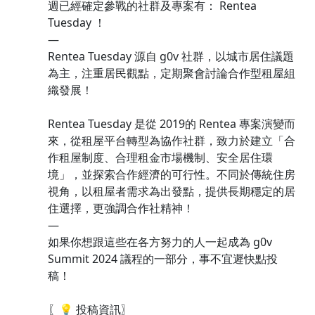
週已經確定參戰的社群及專案有： Rentea
Tuesday ！
—
Rentea Tuesday 源自 g0v 社群，以城市居住議題
為主，注重居民觀點，定期聚會討論合作型租屋組
織發展！
Rentea Tuesday 是從 2019的 Rentea 專案演變而
來，從租屋平台轉型為協作社群，致力於建立「合
作租屋制度、合理租金市場機制、安全居住環
境」，並探索合作經濟的可行性。不同於傳統住房
視角，以租屋者需求為出發點，提供長期穩定的居
住選擇，更強調合作社精神！
—
如果你想跟這些在各方努力的人一起成為 g0v
Summit 2024 議程的一部分，事不宜遲快點投
稿！
〖💡 投稿資訊〗