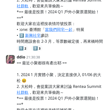
2. 大松時，會提案請大家來討論 Rentea Summit
社群軌
，歡迎來共筆偷跑～
*== 最後是投票！2024 Q1 戶外小聚票選開始！
==*
歡迎大家在這裡按表情符號投票：
• :one: 臺博館「
當我們同宅一起
」特展
• 2️⃣
新興社宅
參訪
時間應該會在 2-3 月，等票數確定後，再來橋時間
1️⃣
2️⃣
2
3
ddio
21:30:38
== 最近小聚都很有產出耶 ==
1. 2024 1 月實體小聚，決定直接併入 01/06 的大
松 😆
2. 大松時，會提案請大家來討論 Rentea Summit
社群軌
，歡迎來共筆偷跑～
*== 最後是投票！2024 Q1 戶外小聚票選開始！
==*