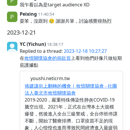
我乍看以為是target audience XD
Peixing
11:40:54
耍笨，沒跟到 🥲 謝謝共筆，討論感覺很熱烈
2023-12-21
YC (Yichun)
18:38:17
Replied to a thread:
2023-12-18 10:27:27
在
攸惜關懷協會的捐款頁
上看到他們好像只做短期
庇護據點
youshi.neticrm.tw
佈建讓街上翻轉的機會 | 攸惜關懷協會 - 社團
法人臺北市攸惜關懷協會
2019-2020，嚴重特殊傳染性肺炎COVID-19
騰空出現。2021年，正式在台灣本土大規模
爆發，然後進入全台三級警戒，全台停班停課
不斷，開始了醫療排擠、口罩疫苗不足的現
象，人心惶惶也進而導致民間經濟進入最疲弱