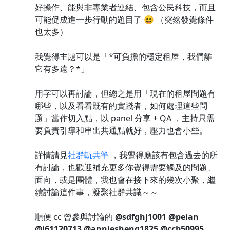
好操作、能與非專業者連結、包含公民科技，而且
可能促成進一步行動的題目了 😆 （突然發覺條件
也太多）
我覺得主題可以是「*可負擔的穩定租屋，我們離
它有多遠？*」
用字可以再討論，但總之是用「現在的租屋問題有
哪些，以及看看既有的實踐者，如何處理這些問
題」當作切入點，以 panel 分享 + QA ，主持只需
要負責引導和串出共通點就好，壓力也會小些。
詳情請見
社群軌共筆
，我覺得應該有包含過去的所
有討論，也歡迎補充更多你覺得需要觸及的問題、
面向，或是團體，我也會在接下來的幾次小聚，繼
續討論這件事，凝聚社群共識～～
順便 cc 曾參與討論的
@sdfghj1001
@peian
@j61120713
@anniesheng1825
@ccb50995