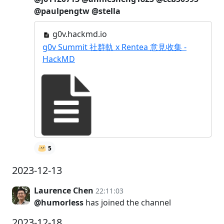
@paulpengtw
@stella
g0v.hackmd.io
g0v Summit 社群軌 x Rentea 意見收集 -
HackMD
5
2023-12-13
Laurence Chen
22:11:03
@humorless
has joined the channel
2023-12-18