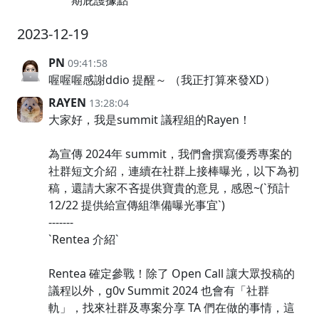
期庇護據點
2023-12-19
PN
09:41:58
喔喔喔感謝ddio 提醒～ （我正打算來發XD）
RAYEN
13:28:04
大家好，我是summit 議程組的Rayen！
為宣傳 2024年 summit，我們會撰寫優秀專案的
社群短文介紹，連續在社群上接棒曝光，以下為初
稿，還請大家不吝提供寶貴的意見，感恩~(`預計
12/22 提供給宣傳組準備曝光事宜`)
-------
`Rentea 介紹`
Rentea 確定參戰！除了 Open Call 讓大眾投稿的
議程以外，g0v Summit 2024 也會有「社群
軌」，找來社群及專案分享 TA 們在做的事情，這