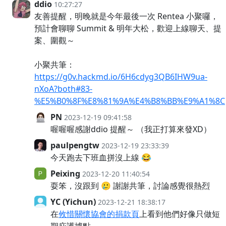
ddio
10:27:27
友善提醒，明晚就是今年最後一次 Rentea 小聚囉，
預計會聊聊 Summit & 明年大松，歡迎上線聊天、提
案、圍觀～
小聚共筆：
https://g0v.hackmd.io/6H6cdyg3QB6IHW9ua-
nXoA?both#83-
%E5%B0%8F%E8%81%9A%E4%B8%BB%E9%A1%8C
PN
2023-12-19 09:41:58
喔喔喔感謝ddio 提醒～ （我正打算來發XD）
paulpengtw
2023-12-19 23:33:39
今天跑去下班血拼沒上線 😂
Peixing
2023-12-20 11:40:54
耍笨，沒跟到 🥲 謝謝共筆，討論感覺很熱烈
YC (Yichun)
2023-12-21 18:38:17
在
攸惜關懷協會的捐款頁
上看到他們好像只做短