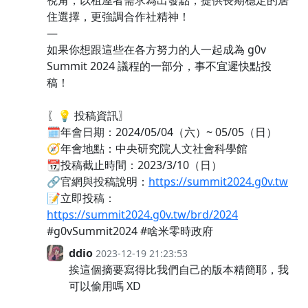
視角，以租屋者需求為出發點，提供長期穩定的居
住選擇，更強調合作社精神！
—
如果你想跟這些在各方努力的人一起成為 g0v
Summit 2024 議程的一部分，事不宜遲快點投
稿！
〖💡 投稿資訊〗
🗓️年會日期：2024/05/04（六）~ 05/05（日）
🧭年會地點：中央研究院人文社會科學館
📆投稿截止時間：2023/3/10（日）
🔗官網與投稿說明：
https://summit2024.g0v.tw
📝立即投稿：
https://summit2024.g0v.tw/brd/2024
#g0vSummit2024 #啥米零時政府
ddio
2023-12-19 21:23:53
挨這個摘要寫得比我們自己的版本精簡耶，我
可以偷用嗎 XD