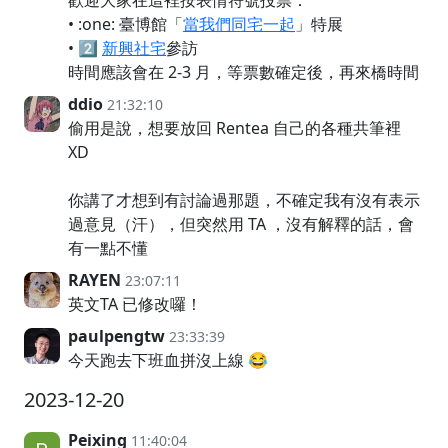
歡迎大家在這裡按表情符號投票：
• :one: 臺博館「
當我們同宅一起
」特展
• 2️⃣
新興社宅
參訪
時間應該會在 2-3 月，等票數確定後，再來橋時間
ddio
21:32:10
偷用是說，想要放回 Rentea 自己的各種共筆裡
XD
你講了才想到有討論過那題，不確定我有沒有表示
過意見（汗），但突然用 TA ，沒有解釋的話，會
有一點不懂
RAYEN
23:07:11
英文TA 已修改囉！
paulpengtw
23:33:39
今天跑去下班血拼沒上線 😂
2023-12-20
Peixing
11:40:04