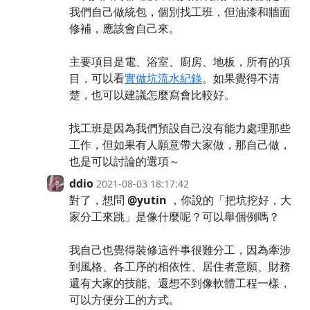
我們自己做統包，個別找工班，但油漆和牆面
修補，應該會自己來。
主要項目是電、浴室、廚房、地板，所有的項
目，可以看
實做坑流水紀錄
。如果覺得不清
楚，也可以建議怎麼寫會比較好。
找工班是因為我們預設自己沒有能力處理那些
工作，但如果有人願意帶大家做，那自己做，
也是可以討論的選項～
ddio
2021-08-03 18:17:42
對了，想問
@yutin
，你說的「把坑挖好，大
家分工來跳」是像什麼呢？可以舉個例嗎？
我自己也覺得裝修這件事很難分工，因為牽涉
到風格、各工序的相依性、居住者意願、財務
還有大家的技能。還想不到像軟體工程一樣，
可以方便分工的方式。