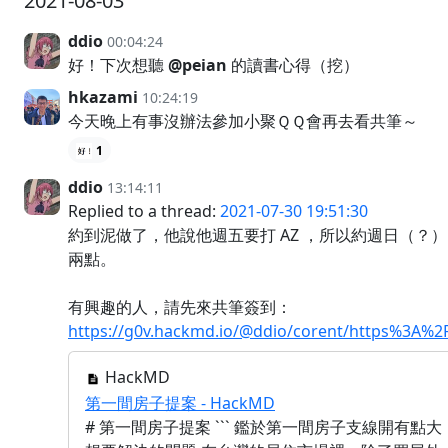
2021-08-03
ddio
00:04:24
好！下次想聽
@peian
的讀書心得（挖）
hkazami
10:24:19
今天晚上有事沒辦法參加小聚ＱＱ會再去看共筆～
1
ddio
13:14:11
Replied to a thread:
2021-07-30 19:51:30
約到泥做了，他說他週五要打 AZ ，所以約週日（？）
兩點。
有興趣的人，請先來共筆簽到：
https://g0v.hackmd.io/@ddio/corent/https%3A
HackMD
第一間房子提案 - HackMD
# 第一間房子提案 ``` 鑑於第一間房子支線開有點大