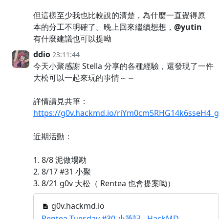
但這樣至少我也比較說的清楚，為什麼一直覺得原
本的分工不明確了。晚上回來繼續想想，
@yutin
有什麼建議也可以提呦
ddio
23:11:44
今天小聚感謝 Stella 分享的各種經驗，還發現了一件
大松可以一起來玩的事情～～
詳情請見共筆：
https://g0v.hackmd.io/riYm0cm5RHG14k6sseH4_g
近期活動：
1. 8/8 泥做場勘
2. 8/17 #31 小聚
3. 8/21 g0v 大松（ Rentea 也會提案呦）
g0v.hackmd.io
Rentea Tuesday #30 小筆記 - HackMD