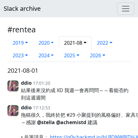
Slack archive
#rentea
2019
2020
2021-08
2022
2023
2024
2025
2026
2021-08-01
ddio
17:01:20
結果後來沒約成 XD 我週一會再問問～～看能否約
到這週週間
ddio
17:12:53
拖稿很久，我終於把 #29 小聚提到的風格偏好、家
～感謝
@stella
@achemistd
建議
• 共筆請見：
https://g0v.hackmd.io/bLBDNWBJTH-