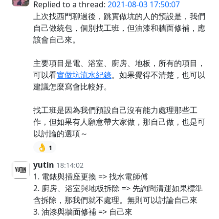
Replied to a thread:
2021-08-03 17:50:07
上次找西門聊過後，跳實做坑的人的預設是，我們
自己做統包，個別找工班，但油漆和牆面修補，應
該會自己來。
主要項目是電、浴室、廚房、地板，所有的項目，
可以看
實做坑流水紀錄
。如果覺得不清楚，也可以
建議怎麼寫會比較好。
找工班是因為我們預設自己沒有能力處理那些工
作，但如果有人願意帶大家做，那自己做，也是可
以討論的選項～
👌
1
yutin
18:14:02
1. 電錶與插座更換 => 找水電師傅
2. 廚房、浴室與地板拆除 => 先詢問清運如果標準
含拆除，那我們就不處理。無則可以討論自己來
3. 油漆與牆面修補 => 自己來