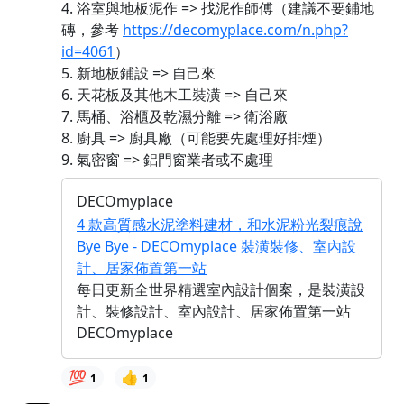
4. 浴室與地板泥作 => 找泥作師傅（建議不要鋪地
磚，參考
https://decomyplace.com/n.php?
id=4061
）
5. 新地板鋪設 => 自己來
6. 天花板及其他木工裝潢 => 自己來
7. 馬桶、浴櫃及乾濕分離 => 衛浴廠
8. 廚具 => 廚具廠（可能要先處理好排煙）
9. 氣密窗 => 鋁門窗業者或不處理
DECOmyplace
4 款高質感水泥塗料建材，和水泥粉光裂痕說
Bye Bye - DECOmyplace 裝潢裝修、室內設
計、居家佈置第一站
每日更新全世界精選室內設計個案，是裝潢設
計、裝修設計、室內設計、居家佈置第一站
DECOmyplace
💯
👍
1
1