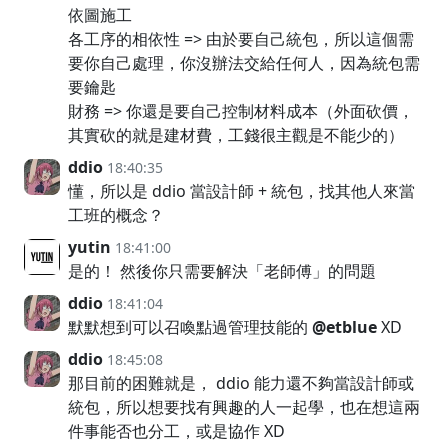
依圖施工
各工序的相依性 => 由於要自己統包，所以這個需
要你自己處理，你沒辦法交給任何人，因為統包需
要鑰匙
財務 => 你還是要自己控制材料成本（外面砍價，
其實砍的就是建材費，工錢很主觀是不能少的）
ddio
18:40:35
懂，所以是 ddio 當設計師 + 統包，找其他人來當
工班的概念？
yutin
18:41:00
是的！ 然後你只需要解決「老師傅」的問題
ddio
18:41:04
默默想到可以召喚點過管理技能的
@etblue
XD
ddio
18:45:08
那目前的困難就是， ddio 能力還不夠當設計師或
統包，所以想要找有興趣的人一起學，也在想這兩
件事能否也分工，或是協作 XD