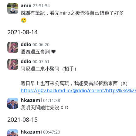
aniii
23:51:54
感謝有筆記，看完miro之後覺得自己錯過了好多
🥲
2021-08-14
ddio
00:06:20
週四週五會到 ❤️
ddio
00:07:51
阿尼週二來小聚阿（招手）
週日早上也可來公寓玩，我想要嘗試拆點東西（X）
https://g0v.hackmd.io/@ddio/corent/https%3A
hkazami
01:11:38
我明天問她忙完沒ＸＤ
2021-08-15
hkazami
09:47:20