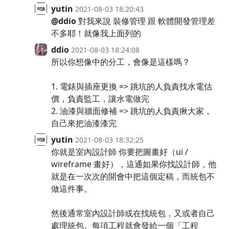
yutin
2021-08-03 18:20:43
@ddio
對我來說 裝修管理 跟 軟體開發管理差
不多耶！就像我上面列的
ddio
2021-08-03 18:24:08
所以你想像中的分工，會像是這樣嗎？
1. 電錶與插座更換 => 跳坑的人負責找水電估
價，負責監工，讓水電做完
2. 油漆與牆面修補 => 跳坑的人負責揪大家，
自己來把油漆漆完
yutin
2021-08-03 18:32:25
你就是室內設計師 你要把圖畫好（ui /
wireframe 畫好），這通如果你找設計師，他
就是在一次次的開會中把這個定稿，而統包不
做這件事。
然後通常室內設計師或在找統包，又或者自己
處理統包。每項工程就會發給一個「工程