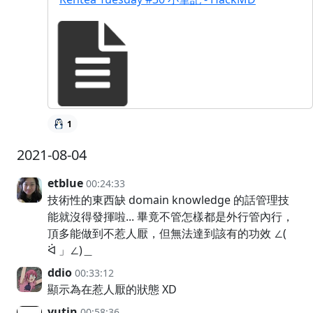
1
2021-08-04
etblue
00:24:33
技術性的東西缺 domain knowledge 的話管理技
能就沒得發揮啦... 畢竟不管怎樣都是外行管內行，
頂多能做到不惹人厭，但無法達到該有的功效 ∠(
ᐛ 」∠)＿
ddio
00:33:12
顯示為在惹人厭的狀態 XD
yutin
00:58:36