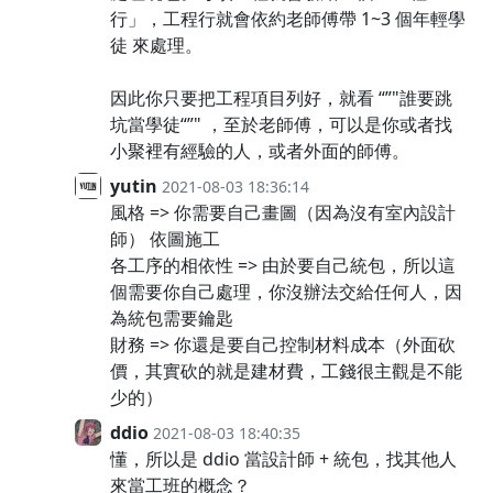
行」，工程行就會依約老師傅帶 1~3 個年輕學
徒 來處理。
因此你只要把工程項目列好，就看 “”"誰要跳
坑當學徒“”" ，至於老師傅，可以是你或者找
小聚裡有經驗的人，或者外面的師傅。
yutin
2021-08-03 18:36:14
風格 => 你需要自己畫圖（因為沒有室內設計
師） 依圖施工
各工序的相依性 => 由於要自己統包，所以這
個需要你自己處理，你沒辦法交給任何人，因
為統包需要鑰匙
財務 => 你還是要自己控制材料成本（外面砍
價，其實砍的就是建材費，工錢很主觀是不能
少的）
ddio
2021-08-03 18:40:35
懂，所以是 ddio 當設計師 + 統包，找其他人
來當工班的概念？