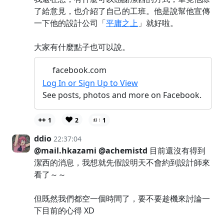
了給意見，也介紹了自己的工班。他是說幫他宣傳
一下他的設計公司「
平庸之上
」就好啦。
大家有什麼點子也可以說。
facebook.com
Log In or Sign Up to View
See posts, photos and more on Facebook.
❤️
1
2
1
ddio
22:37:04
@mail.hkazami
@achemistd
目前還沒有得到
潔西的消息，我想就先假設明天不會約到設計師來
看了～～
但既然我們都空一個時間了，要不要趁機來討論一
下目前的心得 XD