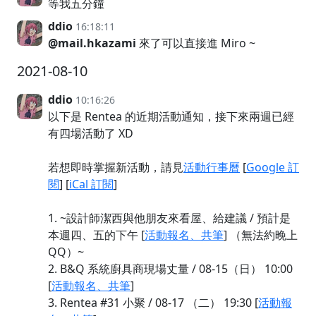
等我五分鐘
ddio
16:18:11
@mail.hkazami
來了可以直接進 Miro ~
2021-08-10
ddio
10:16:26
以下是 Rentea 的近期活動通知，接下來兩週已經
有四場活動了 XD
若想即時掌握新活動，請見
活動行事曆
[
Google 訂
閱
] [
iCal 訂閱
]
1. ~設計師潔西與他朋友來看屋、給建議 / 預計是
本週四、五的下午 [
活動報名、共筆
] （無法約晚上
QQ）~
2. B&Q 系統廚具商現場丈量 / 08-15（日） 10:00
[
活動報名、共筆
]
3. Rentea #31 小聚 / 08-17 （二） 19:30 [
活動報