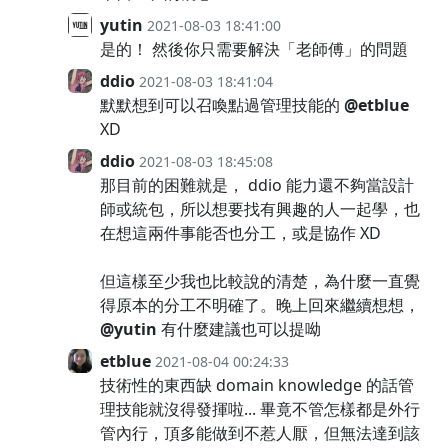
yutin
2021-08-03 18:41:00
是的！ 然後你只需要解決「老師傅」的問題
ddio
2021-08-03 18:41:04
默默想到可以召喚點過管理技能的
@etblue
XD
ddio
2021-08-03 18:45:08
那目前的困難就是， ddio 能力還不夠當設計
師或統包，所以想要找有興趣的人一起學，也
在想這兩件事能否也分工，或是協作 XD
但這樣至少我也比較說的清楚，為什麼一直覺
得原本的分工不明確了。晚上回來繼續想想，
@yutin
有什麼建議也可以提呦
etblue
2021-08-04 00:24:33
技術性的東西缺 domain knowledge 的話管
理技能就沒得發揮啦... 畢竟不管怎樣都是外行
管內行，頂多能做到不惹人厭，但無法達到該