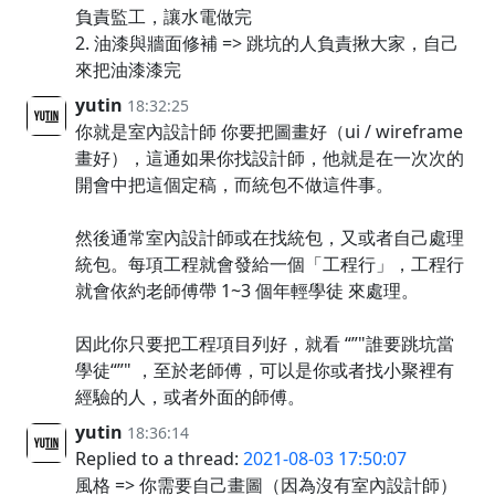
負責監工，讓水電做完
2. 油漆與牆面修補 => 跳坑的人負責揪大家，自己
來把油漆漆完
yutin
18:32:25
你就是室內設計師 你要把圖畫好（ui / wireframe
畫好），這通如果你找設計師，他就是在一次次的
開會中把這個定稿，而統包不做這件事。
然後通常室內設計師或在找統包，又或者自己處理
統包。每項工程就會發給一個「工程行」，工程行
就會依約老師傅帶 1~3 個年輕學徒 來處理。
因此你只要把工程項目列好，就看 “”"誰要跳坑當
學徒“”" ，至於老師傅，可以是你或者找小聚裡有
經驗的人，或者外面的師傅。
yutin
18:36:14
Replied to a thread:
2021-08-03 17:50:07
風格 => 你需要自己畫圖（因為沒有室內設計師）