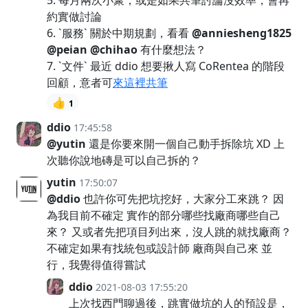
5. 每月兩次小聚，或是如果共筆討論沒效率，會再
約實做討論
6. `服務` 關於中期規劃，看看
@anniesheng1825
@peian
@chihao
有什麼想法？
7. `文件` 最近 ddio 想要揪人寫 CoRentea 的階段
回顧，意者可
來這裡共筆
👍
1
ddio
17:45:58
@yutin
還是你要來開一個自己動手拆除坑 XD 上
次聽你說地磚是可以自己拆的？
yutin
17:50:07
@ddio
也許你可先把坑挖好，大家分工來跳？ 因
為我目前不確定 實作的部分哪些找廠商哪些自己
來？ 又或者先把項目列出來，沒人跳的就找廠商？
不確定如果有找統包或設計師 廠商與自己來 並
行，我覺得值得嘗試
ddio
2021-08-03 17:55:20
上次找西門聊過後，跳實做坑的人的預設是，