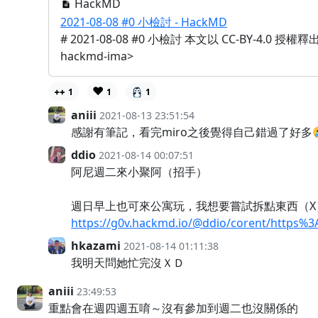
HackMD
2021-08-08 #0 小檢討 - HackMD
# 2021-08-08 #0 小檢討 本文以 CC-BY-4.0 授權釋出 ![]
hackmd-ima>
❤️
1
1
1
aniii
2021-08-13 23:51:54
感謝有筆記，看完miro之後覺得自己錯過了好多
ddio
2021-08-14 00:07:51
阿尼週二來小聚阿（招手）
週日早上也可來公寓玩，我想要嘗試拆點東西（X
https://g0v.hackmd.io/@ddio/corent/http
hkazami
2021-08-14 01:11:38
我明天問她忙完沒ＸＤ
aniii
23:49:53
重點會在週四週五唷～沒有參加到週二也沒關係的