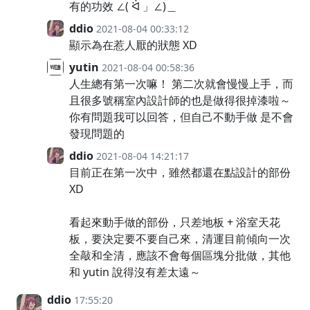
有的功效 ∠( ᐛ 」∠)＿
ddio
2021-08-04 00:33:12
顯示為在惹人厭的狀態 XD
yutin
2021-08-04 00:58:36
人生總有第一次嘛！ 第二次就會慢慢上手，而
且很多號稱室內設計師的也是做得很掉漆啦～
你有問題我可以回答，但自己不動手做 是不會
發現問題的
ddio
2021-08-04 14:21:17
目前正在第一次中，雖然都還在點設計的部份
XD
看起來動手做的部份，只差地板 + 浴室天花
板，要決定要不要自己來，清運目前傾向一次
全敲和全清，應該不會每個區塊分批做，其他
和 yutin 說得沒有差太遠～
ddio
17:55:20