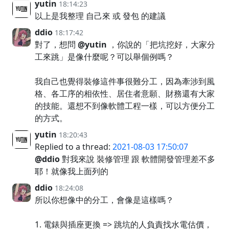
yutin
18:14:23
以上是我整理 自己來 或 發包 的建議
ddio
18:17:42
對了，想問
@yutin
，你說的「把坑挖好，大家分
工來跳」是像什麼呢？可以舉個例嗎？
我自己也覺得裝修這件事很難分工，因為牽涉到風
格、各工序的相依性、居住者意願、財務還有大家
的技能。還想不到像軟體工程一樣，可以方便分工
的方式。
yutin
18:20:43
Replied to a thread:
2021-08-03 17:50:07
@ddio
對我來說 裝修管理 跟 軟體開發管理差不多
耶！就像我上面列的
ddio
18:24:08
所以你想像中的分工，會像是這樣嗎？
1. 電錶與插座更換 => 跳坑的人負責找水電估價，