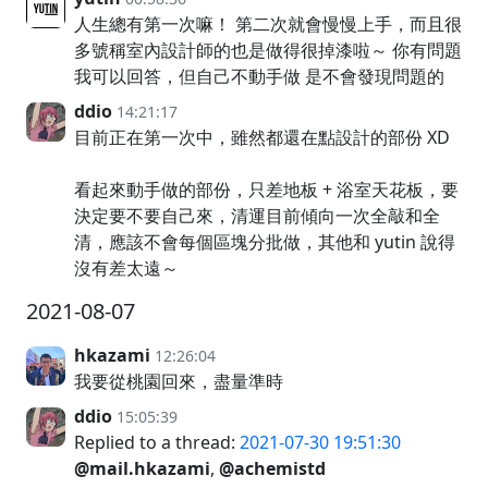
人生總有第一次嘛！ 第二次就會慢慢上手，而且很
多號稱室內設計師的也是做得很掉漆啦～ 你有問題
我可以回答，但自己不動手做 是不會發現問題的
ddio
14:21:17
目前正在第一次中，雖然都還在點設計的部份 XD
看起來動手做的部份，只差地板 + 浴室天花板，要
決定要不要自己來，清運目前傾向一次全敲和全
清，應該不會每個區塊分批做，其他和 yutin 說得
沒有差太遠～
2021-08-07
hkazami
12:26:04
我要從桃園回來，盡量準時
ddio
15:05:39
Replied to a thread:
2021-07-30 19:51:30
@mail.hkazami
,
@achemistd