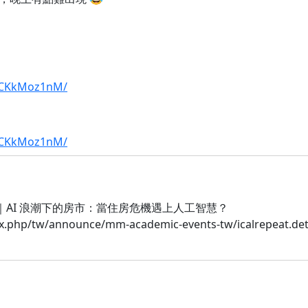
/1CKkMoz1nM/
/1CKkMoz1nM/
訪台演講｜AI 浪潮下的房市：當住房危機遇上人工智慧？
x.php/tw/announce/mm-academic-events-tw/icalrepeat.deta