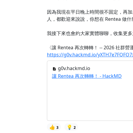
因為我現在平日晚上時間很不固定，再加
人，都歡迎來說說，你想在 Rentea 做
我接下來也會約大家實體聊聊，收集更多
〈讓 Rentea 再次轉轉！ -- 2026 社
https://g0v.hackmd.io/yXTH7e7FQFO
g0v.hackmd.io
讓 Rentea 再次轉轉！ - HackMD
👍
💡
3
2