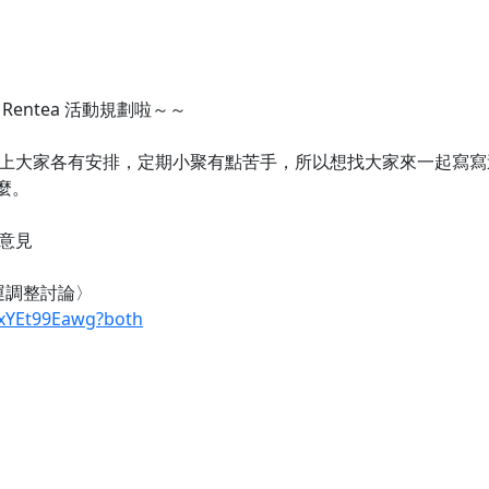
entea 活動規劃啦～～
上大家各有安排，定期小聚有點苦手，所以想找大家來一起寫寫
什麼。
意見
群營運調整討論〉
7xYEt99Eawg?both