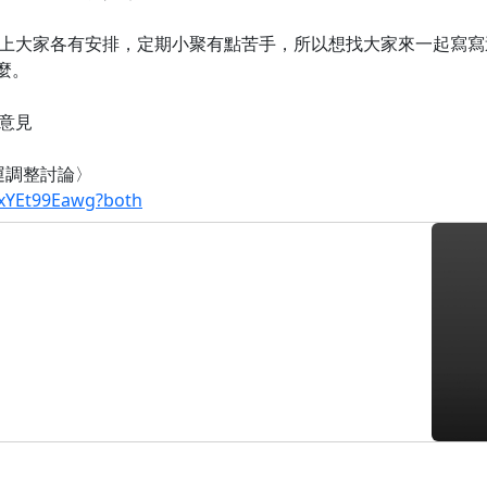
上大家各有安排，定期小聚有點苦手，所以想找大家來一起寫寫
什麼。
意見
群營運調整討論〉
7xYEt99Eawg?both