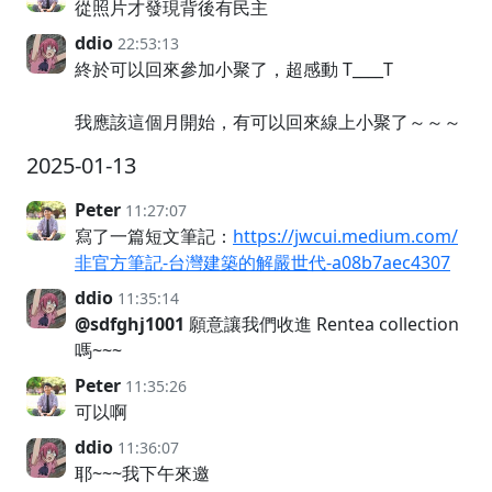
從照片才發現背後有民主
ddio
22:53:13
終於可以回來參加小聚了，超感動 T____T
我應該這個月開始，有可以回來線上小聚了～～～
2025-01-13
Peter
11:27:07
寫了一篇短文筆記：
https://jwcui.medium.com/
非官方筆記-台灣建築的解嚴世代-a08b7aec4307
ddio
11:35:14
@sdfghj1001
願意讓我們收進 Rentea collection
嗎~~~
Peter
11:35:26
可以啊
ddio
11:36:07
耶~~~我下午來邀