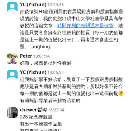
YC (Yichun)
12:59:43
然後懷疑FB偷聽到我們在展場對房價和股價指數呈
現的討論，我的動態出現中山大學社會學系葉高華
教授的這篇文章－
時間序列的相關通常是假貨
，結
論是只要各自擁有路徑依賴的性質（每一期的值都
是從上一期的值變化出來），兩者通常會產生相
關。:laughing:
Peter
13:01:14
好讚，果然是批判性看展
YC (Yichun)
13:06:52
但我統計學不好哈哈，剛查了一下股價跟房價指數
應該是看各期相對於基期的變動，所以好像不符合
每一期的值都是從上一期的值變化出來這個前提🤔
有賴統計專業者來解答哈哈哈
chewei 哲瑋
16:23:34
228 紀念碑競圖
有出一本競圖作品集
有空來補上目錄照片