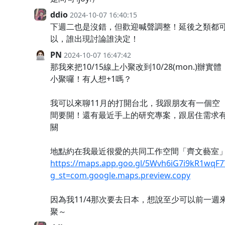
ddio
2024-10-07 16:40:15
下週二也是沒錯，但歡迎喊聲調整！延後之類都
以，誰出現討論誰決定！
PN
2024-10-07 16:47:42
那我來把10/15線上小聚改到10/28(mon.)辦實體
小聚囉！有人想+1嗎？
我可以來聊11月的打開台北，我跟朋友有一個空
間要開！還有最近手上的研究專案，跟居住需求
關
地點約在我最近很愛的共同工作空間「齊文藝室
https://maps.app.goo.gl/5Wvh6iG7i9kR1wqF7
g_st=com.google.maps.preview.copy
因為我11/4那次要去日本，想說至少可以前一週
聚～