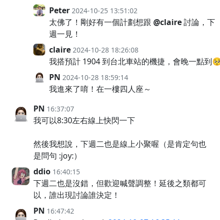
Peter
2024-10-25 13:51:02
太佛了！剛好有一個計劃想跟
@claire
討論，下
週一見！
claire
2024-10-28 18:26:08
我搭預計 1904 到台北車站的機捷，會晚一點到
PN
2024-10-28 18:59:14
我進來了唷！在一樓四人座～
PN
16:37:07
我可以8:30左右線上快閃一下
然後我想說，下週二也是線上小聚喔（是肯定句也
是問句 :joy:）
ddio
16:40:15
下週二也是沒錯，但歡迎喊聲調整！延後之類都可
以，誰出現討論誰決定！
PN
16:47:42