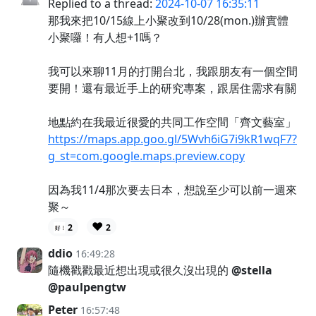
Replied to a thread:
2024-10-07 16:35:11
那我來把10/15線上小聚改到10/28(mon.)辦實體
小聚囉！有人想+1嗎？
我可以來聊11月的打開台北，我跟朋友有一個空間
要開！還有最近手上的研究專案，跟居住需求有關
地點約在我最近很愛的共同工作空間「齊文藝室」
https://maps.app.goo.gl/5Wvh6iG7i9kR1wqF7?
g_st=com.google.maps.preview.copy
因為我11/4那次要去日本，想說至少可以前一週來
聚～
❤️
2
2
ddio
16:49:28
隨機戳戳最近想出現或很久沒出現的
@stella
@paulpengtw
Peter
16:57:48