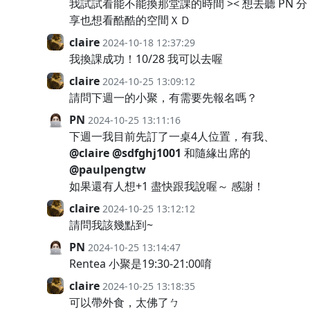
我試試看能不能換那堂課的時間 >< 想去聽 PN 分
享也想看酷酷的空間ＸＤ
claire
2024-10-18 12:37:29
我換課成功！10/28 我可以去喔
claire
2024-10-25 13:09:12
請問下週一的小聚，有需要先報名嗎？
PN
2024-10-25 13:11:16
下週一我目前先訂了一桌4人位置，有我、
@claire
@sdfghj1001
和隨緣出席的
@paulpengtw
如果還有人想+1 盡快跟我說喔～ 感謝！
claire
2024-10-25 13:12:12
請問我該幾點到~
PN
2024-10-25 13:14:47
Rentea 小聚是19:30-21:00唷
claire
2024-10-25 13:18:35
可以帶外食，太佛了ㄅ