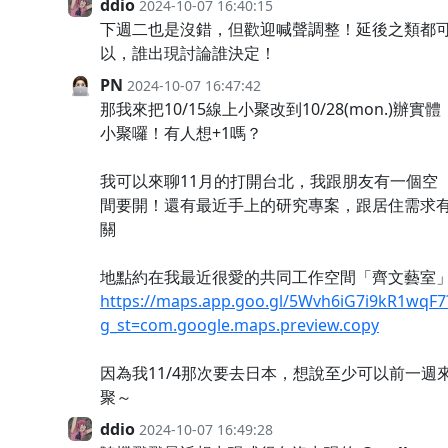
ddio
2024-10-07 16:40:15
下週二也是沒錯，但歡迎喊聲調整！延後之類都
以，誰出現討論誰決定！
PN
2024-10-07 16:47:42
那我來把10/15線上小聚改到10/28(mon.)辦實體
小聚囉！有人想+1嗎？
我可以來聊11月的打開台北，我跟朋友有一個空
間要開！還有最近手上的研究專案，跟居住需求
關
地點約在我最近很愛的共同工作空間「齊文藝室
https://maps.app.goo.gl/5Wvh6iG7i9kR1wqF7
g_st=com.google.maps.preview.copy
因為我11/4那次要去日本，想說至少可以前一週
聚～
ddio
2024-10-07 16:49:28