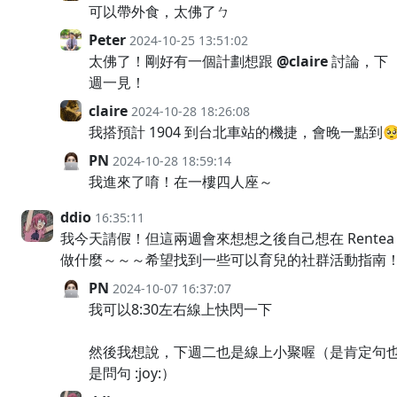
可以帶外食，太佛了ㄅ
Peter
2024-10-25 13:51:02
太佛了！剛好有一個計劃想跟
@claire
討論，下
週一見！
claire
2024-10-28 18:26:08
我搭預計 1904 到台北車站的機捷，會晚一點到
PN
2024-10-28 18:59:14
我進來了唷！在一樓四人座～
ddio
16:35:11
我今天請假！但這兩週會來想想之後自己想在 Rentea
做什麼～～～希望找到一些可以育兒的社群活動指南
PN
2024-10-07 16:37:07
我可以8:30左右線上快閃一下
然後我想說，下週二也是線上小聚喔（是肯定句
是問句 :joy:）