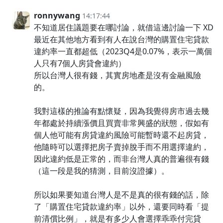
ronnywang
14:17:44
不知道居住議題要在哪討論，就借這邊討論一下 XD
最近在其他地方看到有人在說台灣的購置住宅貸款
違約率一直都超低（2023Q4是0.07%，表示一萬個
人只有7個人房貸會違約）
所以台灣人很有錢，其實房地產是沒有金融風險
的。
我對這樣的推論有點懷疑，因為我覺得房市過去幾
年都處於持續漲價且買賣非常興盛的狀態，假如有
個人他可能有房貸違約風險可能暫時還不起房貸，
他隨時可以選擇把房子賣掉脫手而不用選擇違約，
因此違約低是正常的，而非台灣人真的普遍很有錢
（這一段是我的猜測，目前沒證據）。
所以如果要知道台灣人是不是真的很有錢的話，除
了「購置住宅貸款違約率」以外，還要同時看「提
前清償比例」，就是有多少人會選擇乖乖付完貸