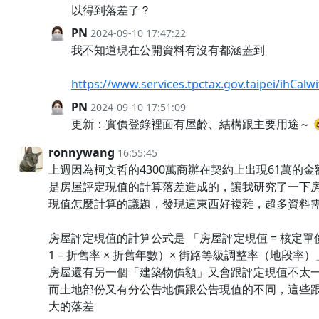
以得到落差了？
PN
2024-09-10 17:47:22
我不知道現在公開資料有沒有都涵蓋到
https://www.services.tpctax.gov.taipei/ihCalw
PN
2024-09-10 17:51:09
更新：實價登錄裡面有屋齡、結構跟主要用途～ 
ronnywang
16:55:45
上週因為柯文哲的4300萬商辦在契約上出現61萬的
是房屋評定現值的計算落差造成的，讓我研究了一下
現值怎麼計算的議題，發現這東西好複雜，超多資料
房屋評定現值的計算公式是 「房屋評定現值 = 核定單價 
1 – 折舊率 × 折舊年數）× 街路等級調整率（地段率）
房屋還有另一個「建築物價額」又會跟評定現值不太
而土地部份又有分公告地價跟公告現值的不同，這些
大的落差