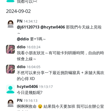
我都可以><
2024-09-02
PN
14:34:12
@j61120713
@hcytw0406
那我們今天線上見啦
～
@ddio
要+1嗎～
ddio
16:03:24
我看小朋友狀況～有可能卡到哄睡時間，自由的時
候會上線～
ddio
16:04:05
不然可以來分享一下最近挑防蟎寢具 + 床舖大風吹
的心得 XD
hcytw0406
19:13:17
今日是幾點呢?
PN
19:16:13
啊啊啊救命 😵 結果我今天要加班 我可以在辦公室