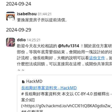
2024-09-24
isabelhou
01:44:21
要換屋賣房子所以提前清償。
2024-09-29
ddio
14:25:21
歡迎今天在大松相認的
@fufu1314
！關於居住方案研
部份，等我年底育嬰假結束，會開始用一塊設計給的
計流程，做長租剛好，大概的說明可以看
這份文件
，
什麼想法或回饋，可以直接寫在這裡，或開份共筆寫
～～
HackMD
長租剛好專案資料夾 - HackMD
# 長租剛好專案資料夾 本文以 CC-BY-4.0 授權釋出 -
案介紹]
(<https://g0v.hackmd.io/vhCCXl1tQBKA0gdixZw_
## 任務清單 -