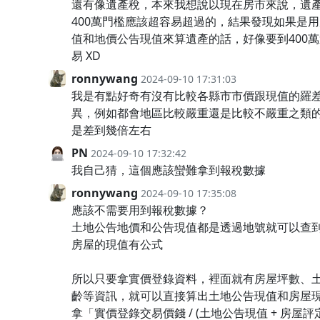
還有像遺產稅，本來我想說以現在房市來說，遺
400萬門檻應該超容易超過的，結果發現如果是
值和地價公告現值來算遺產的話，好像要到400
易 XD
ronnywang
2024-09-10 17:31:03
我是有點好奇有沒有比較各縣市市價跟現值的羅
異，例如都會地區比較嚴重還是比較不嚴重之類
是差到幾倍左右
PN
2024-09-10 17:32:42
我自己猜，這個應該蠻難拿到報稅數據
ronnywang
2024-09-10 17:35:08
應該不需要用到報稅數據？
土地公告地價和公告現值都是透過地號就可以查
房屋的現值有公式
所以只要拿實價登錄資料，裡面就有房屋坪數、
齡等資訊，就可以直接算出土地公告現值和房屋
拿「實價登錄交易價錢 / (土地公告現值 + 房屋評