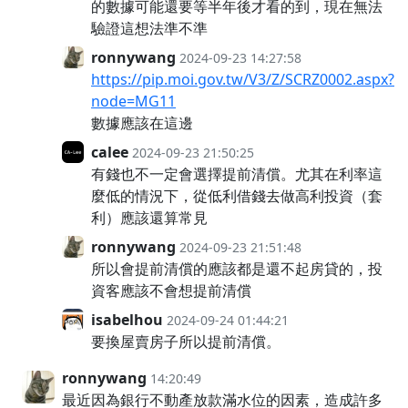
的數據可能還要等半年後才看的到，現在無法
驗證這想法準不準
ronnywang
2024-09-23 14:27:58
https://pip.moi.gov.tw/V3/Z/SCRZ0002.aspx?
node=MG11
數據應該在這邊
calee
2024-09-23 21:50:25
有錢也不一定會選擇提前清償。尤其在利率這
麼低的情況下，從低利借錢去做高利投資（套
利）應該還算常見
ronnywang
2024-09-23 21:51:48
所以會提前清償的應該都是還不起房貸的，投
資客應該不會想提前清償
isabelhou
2024-09-24 01:44:21
要換屋賣房子所以提前清償。
ronnywang
14:20:49
最近因為銀行不動產放款滿水位的因素，造成許多