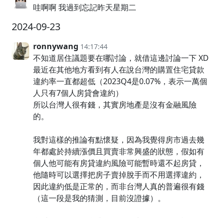
哇啊啊 我過到忘記昨天星期二
2024-09-23
ronnywang
14:17:44
不知道居住議題要在哪討論，就借這邊討論一下 XD
最近在其他地方看到有人在說台灣的購置住宅貸款
違約率一直都超低（2023Q4是0.07%，表示一萬個
人只有7個人房貸會違約）
所以台灣人很有錢，其實房地產是沒有金融風險
的。
我對這樣的推論有點懷疑，因為我覺得房市過去幾
年都處於持續漲價且買賣非常興盛的狀態，假如有
個人他可能有房貸違約風險可能暫時還不起房貸，
他隨時可以選擇把房子賣掉脫手而不用選擇違約，
因此違約低是正常的，而非台灣人真的普遍很有錢
（這一段是我的猜測，目前沒證據）。