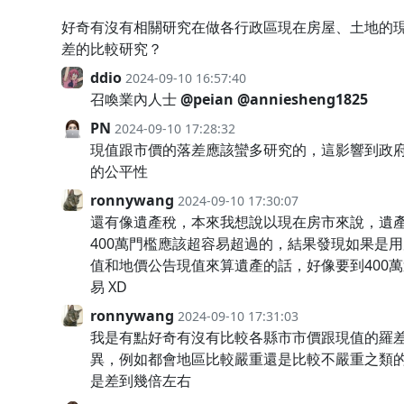
好奇有沒有相關研究在做各行政區現在房屋、土地的
差的比較研究？
ddio
2024-09-10 16:57:40
召喚業內人士
@peian
@anniesheng1825
PN
2024-09-10 17:28:32
現值跟市價的落差應該蠻多研究的，這影響到政
的公平性
ronnywang
2024-09-10 17:30:07
還有像遺產稅，本來我想說以現在房市來說，遺
400萬門檻應該超容易超過的，結果發現如果是
值和地價公告現值來算遺產的話，好像要到400
易 XD
ronnywang
2024-09-10 17:31:03
我是有點好奇有沒有比較各縣市市價跟現值的羅
異，例如都會地區比較嚴重還是比較不嚴重之類
是差到幾倍左右