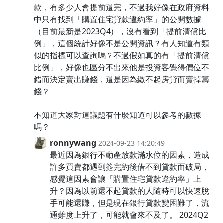
款，有多少人會提前還完，不過我好像在政府資料
中只有找到「購置住宅貸款違約率」的公開數據
（目前最新是2023Q4），沒有看到「提前清償比
例」，這個統計好像不是公開資訊？有人知道有類
似的指標可以查詢嗎？不過假如真的有「提前清償
比例」，好像也區分不出來他是投資客覺得價位不
錯而決定賣出賺錢，還是因為繳不起房貸而賣掉籌
錢？
不知道大家對這議題有什麼知道可以參考的數據
嗎？
ronnywang
2024-09-23 14:20:49
最近因為銀行不動產放款滿水位的因素，造成
許多買賣都遇到簽完約後借不到貸款而破局，
感覺這因素會讓「購置住宅貸款違約率」上
升？因為以前還不起貸款的人隨時可以快速脫
手可能還賺，但是現在銀行貸款變困難了，流
通難度上升了，可能就會來不及了。 2024Q2