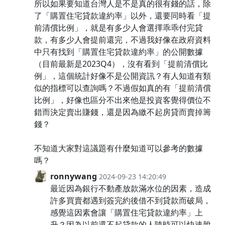
所以如果要知道台灣人是不是真的很有錢的話，除
了「購置住宅貸款違約率」以外，還要同時看「提
前清償比例」，就是有多少人會選擇乖乖付完貸
款，有多少人會提前還完，不過我好像在政府資料
中只有找到「購置住宅貸款違約率」的公開數據
（目前最新是2023Q4），沒有看到「提前清償比
例」，這個統計好像不是公開資訊？有人知道有類
似的指標可以查詢嗎？不過假如真的有「提前清償
比例」，好像也區分不出來他是投資客覺得價位不
錯而決定賣出賺錢，還是因為繳不起房貸而賣掉籌
錢？
不知道大家對這議題有什麼知道可以參考的數據
嗎？
ronnywang
2024-09-23 14:20:49
最近因為銀行不動產放款滿水位的因素，造成
許多買賣都遇到簽完約後借不到貸款而破局，
感覺這因素會讓「購置住宅貸款違約率」上
升？因為以前還不起貸款的人隨時可以快速脫