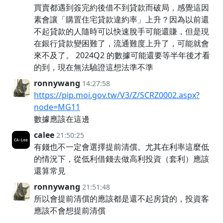
買賣都遇到簽完約後借不到貸款而破局，感覺這因
素會讓「購置住宅貸款違約率」上升？因為以前還
不起貸款的人隨時可以快速脫手可能還賺，但是現
在銀行貸款變困難了，流通難度上升了，可能就會
來不及了。 2024Q2 的數據可能還要等半年後才看
的到，現在無法驗證這想法準不準
ronnywang
14:27:58
https://pip.moi.gov.tw/V3/Z/SCRZ0002.aspx?
node=MG11
數據應該在這邊
calee
21:50:25
有錢也不一定會選擇提前清償。尤其在利率這麼低
的情況下，從低利借錢去做高利投資（套利）應該
還算常見
ronnywang
21:51:48
所以會提前清償的應該都是還不起房貸的，投資客
應該不會想提前清償