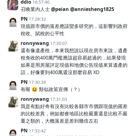
ddio
16:57:40
召喚業內人士
@peian
@anniesheng1825
PN
17:28:32
現值跟市價的落差應該蠻多研究的，這影響到政府
稅收、賦稅的公平性
ronnywang
17:30:07
還有像遺產稅，本來我想說以現在房市來說，遺產
稅免收的400萬門檻應該超容易超過的，結果發現
如果是用房屋評定現值和地價公告現值來算遺產的
話，好像要到400萬還沒那麼容易 XD
PN
17:30:39
有喔 😆 類似政策宣傳（？）
ronnywang
17:31:03
我是有點好奇有沒有比較各縣市市價跟現值的羅差
的比較差異，例如都會地區比較嚴重還是比較不嚴
重之類的，大概落差是差到幾倍左右
PN
17:32:42