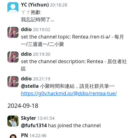
YC (Yichun)
20:18:28
ㄚㄚ抱歉
我忘記時間了...
ddio
20:19:02
set the channel topic: Rentea /ren-ti-a/ - 每月
一/三週週一/二小聚
ddio
20:19:30
set the channel description: Rentea - 居住者社
區
ddio
20:21:19
@stella
小聚時間和連結，請見社群共筆~~
https://g0v.hackmd.io/@ddio/rentea-tue/
2024-09-18
Skyler
13:41:54
@fufu1314
has joined the channel
PN
14:22:46