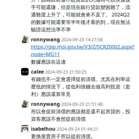
手可能還賺，但是現在銀行貸款變困難了，流
通難度上升了，可能就會來不及了。 2024Q2
的數據可能還要等半年後才看的到，現在無法
驗證這想法準不準
ronnywang
2024-09-23 14:27:58
https://pip.moi.gov.tw/V3/Z/SCRZ0002.aspx?
node=MG11
數據應該在這邊
calee
2024-09-23 21:50:25
有錢也不一定會選擇提前清償。尤其在利率這
麼低的情況下，從低利借錢去做高利投資（套
利）應該還算常見
ronnywang
2024-09-23 21:51:48
所以會提前清償的應該都是還不起房貸的，投
資客應該不會想提前清償
isabelhou
2024-09-24 01:44:21
要換屋賣房子所以提前清償。