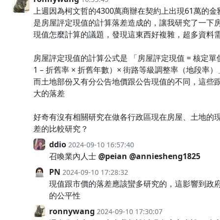
上週因為柯文哲的4300萬商辦在契約上出現61萬的
是房屋評定現值的計算落差造成的，讓我研究了一下
現值怎麼計算的議題，發現這東西好複雜，超多資料
房屋評定現值的計算公式是 「房屋評定現值 = 核定單價 
1 – 折舊率 × 折舊年數）× 街路等級調整率（地段率）
而土地部份又有分公告地價跟公告現值的不同，這些
大的落差
好奇有沒有相關研究在做各行政區現在房屋、土地的
差的比較研究？
ddio
2024-09-10 16:57:40
召喚業內人士
@peian
@anniesheng1825
PN
2024-09-10 17:28:32
現值跟市價的落差應該蠻多研究的，這影響到政
的公平性
ronnywang
2024-09-10 17:30:07