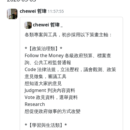
chewei 哲瑋
11:57:55
chewei 哲瑋 _
各類專案與工具，初步採用以下策畫主軸：
*【政策治理類】*
Follow the Money 各級政府預算、標案查
詢、公共工程監督通報
Code 法律法規，立法歷程，議會觀測、政策
意見徵集，審議工具
想知道大家的意見
Judgment 判決內容資料
Vote 政見資料，選舉資料
Research
想促使政府做事的方式改變
*【學習與生活類】*