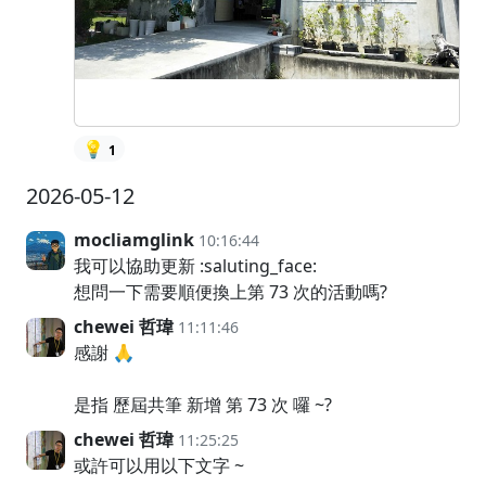
💡
1
2026-05-12
mocliamglink
10:16:44
我可以協助更新 :saluting_face:
想問一下需要順便換上第 73 次的活動嗎?
chewei 哲瑋
11:11:46
感謝 🙏
是指 歷屆共筆 新增 第 73 次 囉 ~?
chewei 哲瑋
11:25:25
或許可以用以下文字 ~