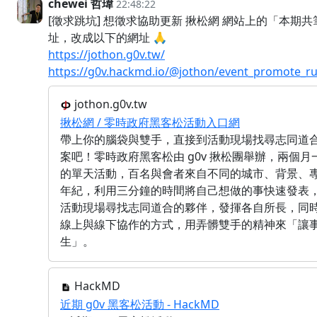
chewei 哲瑋
22:48:22
[徵求跳坑] 想徵求協助更新 揪松網 網站上的「本期共
址，改成以下的網址 🙏
https://jothon.g0v.tw/
https://g0v.hackmd.io/@jothon/event_promote_
jothon.g0v.tw
揪松網 / 零時政府黑客松活動入口網
帶上你的腦袋與雙手，直接到活動現場找尋志同道
案吧！零時政府黑客松由 g0v 揪松團舉辦，兩個月
的單天活動，百名與會者來自不同的城市、背景、
年紀，利用三分鐘的時間將自己想做的事快速發表
活動現場尋找志同道合的夥伴，發揮各自所長，同
線上與線下協作的方式，用弄髒雙手的精神來「讓
生」。
HackMD
近期 g0v 黑客松活動 - HackMD