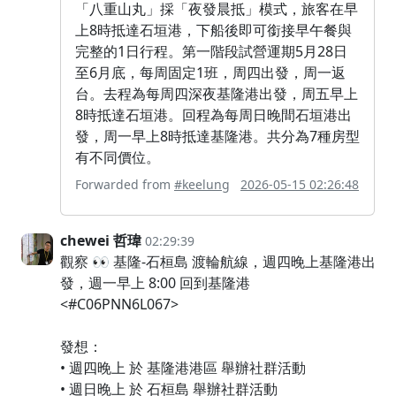
「八重山丸」採「夜發晨抵」模式，旅客在早
上8時抵達石垣港，下船後即可銜接早午餐與
完整的1日行程。第一階段試營運期5月28日
至6月底，每周固定1班，周四出發，周一返
台。去程為每周四深夜基隆港出發，周五早上
8時抵達石垣港。回程為每周日晚間石垣港出
發，周一早上8時抵達基隆港。共分為7種房型
有不同價位。
Forwarded from
#keelung
2026-05-15 02:26:48
chewei 哲瑋
02:29:39
觀察 👀 基隆-石桓島 渡輪航線，週四晚上基隆港出
發，週一早上 8:00 回到基隆港
<#C06PNN6L067>
發想：
• 週四晚上 於 基隆港港區 舉辦社群活動
• 週日晚上 於 石桓島 舉辦社群活動