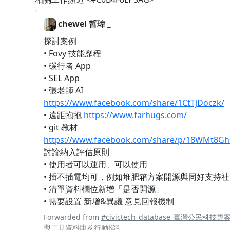
chewei 哲瑋 _
探討案例
• Fovy 技能歷程
• 碳行者 App
• SEL App
• 張老師 AI
https://www.facebook.com/share/1CtTjDoczk/
• 遠距抱抱
https://www.farhugs.com/
• git 教材
https://www.facebook.com/share/p/18WMt8Gh
討論納入評估原則
• 使用者可以運用、可以使用
• 插不插電均可，例如堆肥箱方案開源與同好支持社
• 清單資料欄位新增「是否開源」
• 需要設置 新增&異議 意見回報機制
Forwarded from
#civictech_database_臺灣公民科技專
與工具資料庫及行動指引