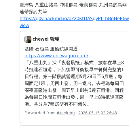
臺灣島-八重山諸島-沖繩群島-奄美群島-九州島的島嶼
連帶探討共筆
https://g0v.hackmd.io/aZX0KtDASgyPL_hBpHeP6w
view
chewei 哲瑋 _
基隆-石桓島 渡輪航線開通
https://www.uni-wagon.com/
「八重山丸」採「夜發晨抵」模式，旅客在早上8
時抵達石垣港，下船後即可銜接早午餐與完整的1
日行程。第一階段試營運期5月28日至6月底，每
周固定1班，周四出發，周一返台。去程為每周四
深夜基隆港出發，周五早上8時抵達石垣港。回程
為每周日晚間石垣港出發，周一早上8時抵達基隆
港。共分為7種房型有不同價位。
Forwarded from
#keelung
2026-05-15 02:26:48