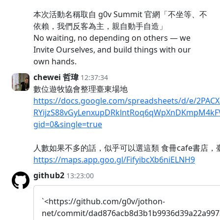
本次活動名稱取自 g0v Summit 官網「不坐等、不
依賴，我們反客為主，親自動手自造」
No waiting, no depending on others — we
Invite Ourselves, and build things with our
own hands.
chewei 哲瑋
12:37:34
數位遊牧協會整理臺東場地
https://docs.google.com/spreadsheets/d/e/2P
RYijzS88vGyLenxupDRklntRoq6qWpXnDKmpM4kFV
gid=0&single=true
人數如果不多的話，似乎可以選這類 食冊cafe書店，
https://maps.app.goo.gl/FifyibcXb6niELNH9
github2
13:23:00
`<https://github.com/g0v/jothon-
net/commit/dad876acb8d3b1b9936d39a22a997