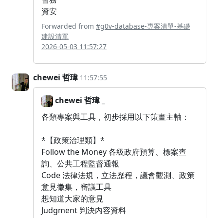
資安
Forwarded from
#g0v-database-專案清單-基礎
建設清單
2026-05-03 11:57:27
chewei 哲瑋
11:57:55
chewei 哲瑋 _
各類專案與工具，初步採用以下策畫主軸：
*【政策治理類】*
Follow the Money 各級政府預算、標案查
詢、公共工程監督通報
Code 法律法規，立法歷程，議會觀測、政策
意見徵集，審議工具
想知道大家的意見
Judgment 判決內容資料