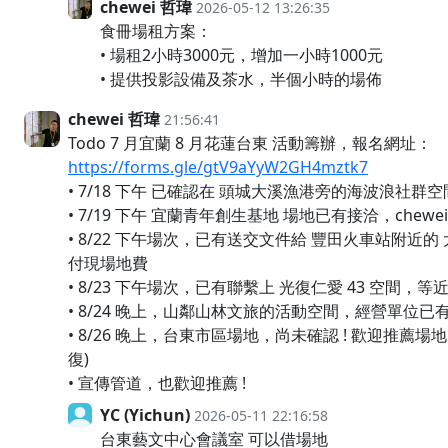
chewei 哲瑋
2026-05-12 13:26:35
食冊場租方案：
• 場租2小時3000元，增加一小時1000元
• 提供投影設備及茶水，半個小時的場佈
chewei 哲瑋
21:56:41
Todo 7 月宜蘭 8 月花蓮台東 活動籌辦，報名網址：
https://forms.gle/gtV9aYyW2GH4mztk7
• 7/18 下午 已確認在 頭城大溪漁港旁的海波浪社群空
• 7/19 下午 宜蘭青年創生基地 場地已有接洽，chew
• 8/22 下午場次，已有送交文件給 豐田火車站附近
付現場地費
• 8/23 下午場次，已有聯繫上 光復仁愛 43 空間
• 8/24 晚上，山鄰山林文旅的活動空間，經營單位已有
• 8/26 晚上，台東市區場地，尚未確認 ! 歡迎推薦場地 ! 
復)
• 宣傳管道，也歡迎推薦 !
YC (Yichun)
2026-05-11 22:16:58
台東藝文中心會議室 可以借場地