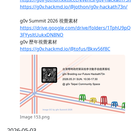
https://g0v.hackmd.io/@jothon/g0v-hackath73n/
g0v Summit 2026 視覺素材
https://drive.google.com/drive/folders/1TphU9p
3FYysltUukxDN8NO
g0v 歷年視覺素材
https://g0v.hackmd.io/@tofus/Bkxv56f8C
Image 153.png
2026-05-03