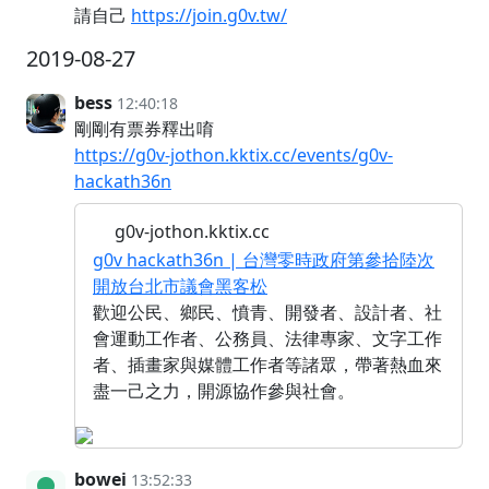
請自己
https://join.g0v.tw/
2019-08-27
bess
12:40:18
剛剛有票券釋出唷
https://g0v-jothon.kktix.cc/events/g0v-
hackath36n
g0v-jothon.kktix.cc
g0v hackath36n | 台灣零時政府第參拾陸次
開放台北市議會黑客松
歡迎公民、鄉民、憤青、開發者、設計者、社
會運動工作者、公務員、法律專家、文字工作
者、插畫家與媒體工作者等諸眾，帶著熱血來
盡一己之力，開源協作參與社會。
bowei
13:52:33