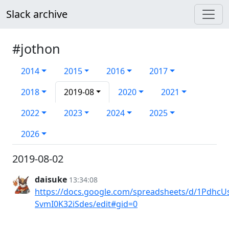
Slack archive
#jothon
2014
2015
2016
2017
2018
2019-08
2020
2021
2022
2023
2024
2025
2026
2019-08-02
daisuke
13:34:08
https://docs.google.com/spreadsheets/d/1Pdhc
SvmI0K32iSdes/edit#gid=0