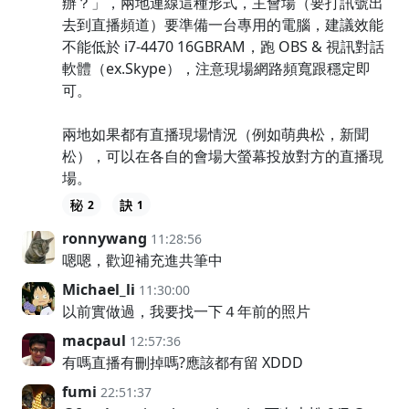
辦？」，兩地連線這種形式，主會場（要打訊號出
去到直播頻道）要準備一台專用的電腦，建議效能
不能低於 i7-4470 16GBRAM，跑 OBS & 視訊對話
軟體（ex.Skype），注意現場網路頻寬跟穩定即
可。
兩地如果都有直播現場情況（例如萌典松，新聞
松），可以在各自的會場大螢幕投放對方的直播現
場。
2
1
ronnywang
11:28:56
嗯嗯，歡迎補充進共筆中
Michael_li
11:30:00
以前實做過，我要找一下４年前的照片
macpaul
12:57:36
有嗎直播有刪掉嗎?應該都有留 XDDD
fumi
22:51:37