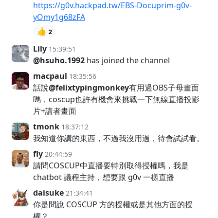
https://g0v.hackpad.tw/EBS-Docuprim-g0v-
yOmy1g68zFA
👍
2
Lily
15:39:51
@hsuho.1992
has joined the channel
macpaul
18:35:56
話說
@felixtypingmonkey
有用過OBS子母畫面
嗎，coscup也許有機會來挑戰一下無線直播投影
片+講者畫面
tmonk
18:37:12
我知道你講的東西，不過我沒用過，待會試試看。
fly
20:44:59
請問COSCUP中直播要特別取得授權嗎，我是
chatbot 議程主持，想要跟 g0v 一樣直播
daisuke
21:34:41
你是問說 COSCUP 方的授權或是其他方面的授
權？