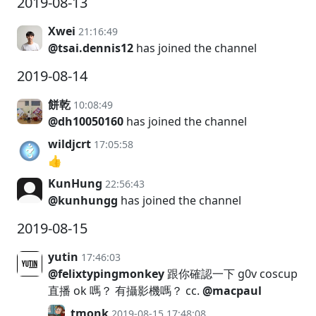
2019-08-13
Xwei
21:16:49
@tsai.dennis12
has joined the channel
2019-08-14
餅乾
10:08:49
@dh10050160
has joined the channel
wildjcrt
17:05:58
👍
KunHung
22:56:43
@kunhungg
has joined the channel
2019-08-15
yutin
17:46:03
@felixtypingmonkey
跟你確認一下 g0v coscup
直播 ok 嗎？ 有攝影機嗎？ cc.
@macpaul
tmonk
2019-08-15 17:48:08