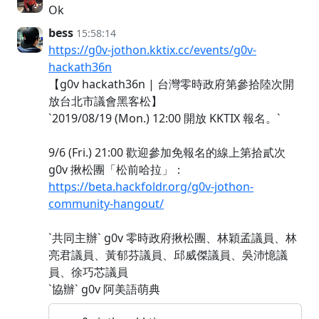
Ok
bess
15:58:14
https://g0v-jothon.kktix.cc/events/g0v-
hackath36n
【g0v hackath36n | 台灣零時政府第參拾陸次開
放台北市議會黑客松】
`2019/08/19 (Mon.) 12:00 開放 KKTIX 報名。`
9/6 (Fri.) 21:00 歡迎參加免報名的線上第拾貳次
g0v 揪松團「松前哈拉」：
https://beta.hackfoldr.org/g0v-jothon-
community-hangout/
`共同主辦` g0v 零時政府揪松團、林穎孟議員、林
亮君議員、黃郁芬議員、邱威傑議員、吳沛憶議
員、徐巧芯議員
`協辦` g0v 阿美語萌典