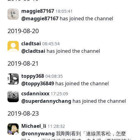
maggie87167
18:05:41
@maggie87167
has joined the channel
2019-08-20
cladtsai
08:45:54
@cladtsai
has joined the channel
2019-08-21
toppy368
04:08:35
@toppy36849
has joined the channel
csdannixxx
17:25:09
@superdannychang
has joined the channel
2019-08-23
Michael_li
11:28:32
@ronnywang
我剛剛看到「連線黑客松，怎麼