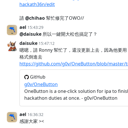
hackath36n/edit
請
@chihao
幫忙修完了OWO//
ael
15:43:29
@daisuke
所以一鍵開大松也搞定了？
daisuke
15:47:12
嗯嗯，請 Ronny 幫忙了，還沒更新上去，因為他要用 eth
格式倒進去
https://github.com/g0v/OneButton/blob/master/t
GitHub
g0v/OneButton
OneButton is a one-click solution for ipa to finish
hackathon duties at once. - g0v/OneButton
ael
16:36:32
感謝大家 ><