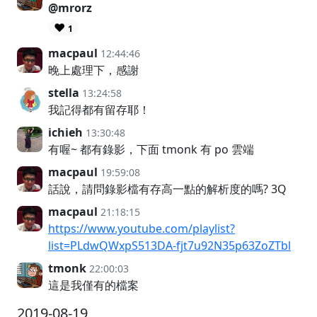
@mrorz
❤️
1
macpaul
12:44:46
晚上處理下，感謝
stella
13:24:58
我記得都有留存耶！
ichieh
13:30:48
有喔~ 都有錄影，下面 tmonk 有 po 雲端
macpaul
19:59:08
話說，請問錄影檔有存高一點的解析度的嗎? 3Q
macpaul
21:18:15
https://www.youtube.com/playlist?
list=PLdwQWxpS513DA-fjt7u92N35p63ZoZTbl
tmonk
22:00:03
這是我僅有的檔案
2019-08-19