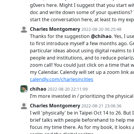
g0vers here. Might I suggest that you start 
doc and write down some of your questions? 
start the conversation here, at least to my exp
Charles Montgomery
2022-08-20 06:25:48
Thanks for the suggestion
@chihao
. Yes, I 
to first introduce myself a few months ago. Gr
particular ideas about using digital realms to
people and institutions, and to reduce polariza
zoom call! You could just click on a time that 
my Calendar. Calendy will set up a zoom link a
calendly.com/charlesincities
chihao
2022-08-20 22:11:09
I’m more invested in / prioritizing the physica
Charles Montgomery
2022-08-21 23:06:36
I will 'physically' be in Taipei Oct 14 to 26. Bu
brief talks with people beforehand to help m
focus my time there. As for my book, it looks 