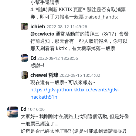
小幫手邀請票
4. *隨時刷新 KKTIX 頁面* 關注是否有取消票
券，即可手刀報名一般票 :raised_hands:
ichieh
2022-08-12 11:49:26
@ecwkeio
通常活動前的禮拜三（8/17）會發
行前通知，那天會有一些人取消報名，你可以
那天刷看看 kktix，有大機率掉落一般票
Ed
2022-08-12 18:28:56
感謝~!
chewei 哲瑋
2022-08-15 13:51:02
現在還有一般票~ 可以來報名~
https://g0v-jothon.kktix.cc/events/g0v-
hackath51n
Ed
10:16:06
大家好~ 我剛剛才在網路上找到這個活動, 但是好像
一般票已經沒了...
好奇是否已經太晚了呢? (還是可能拿到邀請票呢?)