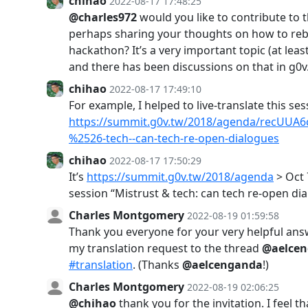
chihao
2022-08-17 17:48:25
@charles972
would you like to contribute to
perhaps sharing your thoughts on how to rebu
hackathon? It’s a very important topic (at leas
and there has been discussions on that in g0v
chihao
2022-08-17 17:49:10
For example, I helped to live-translate this ses
https://summit.g0v.tw/2018/agenda/recUUA6
%2526-tech--can-tech-re-open-dialogues
chihao
2022-08-17 17:50:29
It’s
https://summit.g0v.tw/2018/agenda
> Oct 7
session “Mistrust & tech: can tech re-open di
Charles Montgomery
2022-08-19 01:59:58
Thank you everyone for your very helpful ans
my translation request to the thread
@aelce
#translation
. (Thanks
@aelcenganda
!)
Charles Montgomery
2022-08-19 02:06:25
@chihao
thank you for the invitation. I feel th