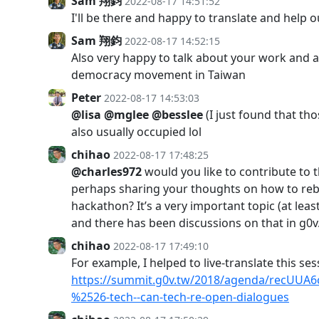
Sam 翔鈞
2022-08-17 14:51:52
I'll be there and happy to translate and help ou
Sam 翔鈞
2022-08-17 14:52:15
Also very happy to talk about your work and a
democracy movement in Taiwan
Peter
2022-08-17 14:53:03
@lisa
@mglee
@besslee
(I just found that th
also usually occupied lol
chihao
2022-08-17 17:48:25
@charles972
would you like to contribute to
perhaps sharing your thoughts on how to rebu
hackathon? It’s a very important topic (at leas
and there has been discussions on that in g0v
chihao
2022-08-17 17:49:10
For example, I helped to live-translate this ses
https://summit.g0v.tw/2018/agenda/recUUA6
%2526-tech--can-tech-re-open-dialogues