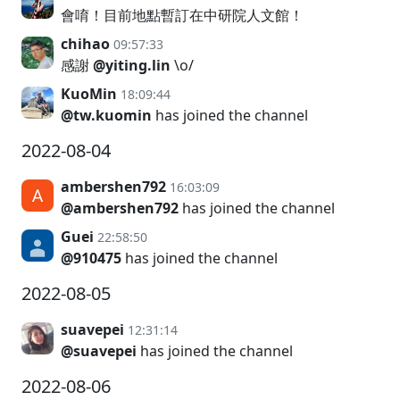
會唷！目前地點暫訂在中研院人文館！
chihao
09:57:33
感謝
@yiting.lin
\o/
KuoMin
18:09:44
@tw.kuomin
has joined the channel
2022-08-04
ambershen792
16:03:09
@ambershen792
has joined the channel
Guei
22:58:50
@910475
has joined the channel
2022-08-05
suavepei
12:31:14
@suavepei
has joined the channel
2022-08-06