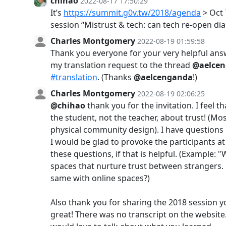
chihao
2022-08-17 17:50:29
It’s
https://summit.g0v.tw/2018/agenda
> Oct 7
session “Mistrust & tech: can tech re-open di
Charles Montgomery
2022-08-19 01:59:58
Thank you everyone for your very helpful ans
my translation request to the thread
@aelce
#translation
. (Thanks
@aelcenganda
!)
Charles Montgomery
2022-08-19 02:06:25
@chihao
thank you for the invitation. I feel th
the student, not the teacher, about trust! (Mos
physical community design). I have questions
I would be glad to provoke the participants a
these questions, if that is helpful. (Example: 
spaces that nurture trust between strangers
same with online spaces?)
Also thank you for sharing the 2018 session yo
great! There was no transcript on the website