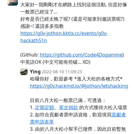
大家好~ 我剛剛才在網路上找到這個活動, 但是好像
一般票已經沒了...
好奇是否已經太晚了呢? (還是可能拿到邀請票呢?)
感謝~! 還請多多指教
https://g0v-jothon.kktix.cc/events/g0v-
hackath51n
(Github:
https://github.com/Code4Dopamine
)
中英語OK (中文可能有些破... XD)
Ying
2022-08-10 11:09:23
哈囉你好，歡迎參考 *進入大松的各種方式*
https://g0v.hackmd.io/@jothon/letshacking
目前八月大松一般票已滿，可透過：
1.
定期定額
、
單次捐款
的方式獲得大松入場票
2. 如符合貢獻者票申請資格，歡迎填寫
貢獻者
票申請表單
3. 由於八月大松小幫手已徵齊，因此目前暫無