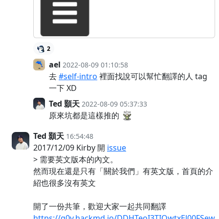
2
ael
2022-08-09 01:10:58
去
#self-intro
裡面找說可以幫忙翻譯的人 tag
一下 XD
Ted 顥天
2022-08-09 05:37:33
原來坑都是這樣推的
Ted 顥天
16:54:48
2017/12/09 Kirby 開
issue
> 需要英文版本的內文。
然而現在還是只有「關於我們」有英文版，首頁的介
紹也很多沒有英文
開了一份共筆，歡迎大家一起共同翻譯
https://g0v.hackmd.io/DDHTeoI3TIOwtxEl00FSew