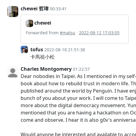
chewei 哲瑋
00:33:41
chewei
Forwarded from
#matsu
2022-08-12 17:03:05
tofus
2022-08-18 21:51:38
卡馬祖小松
Charles Montgomery
01:22:57
Dear nobodies in Taipei. As I mentioned in my self-
book about how to rebuild trust in modern life. Th
published around the world by Penguin. I have enj
bunch of you about your work. I will come to Taipe
more about the digital democracy movement. Yu
mentioned that you are having a hackathon on Oct
come and observe. I hear it is also g0v's annivers
Would anyone be interested and available to ac