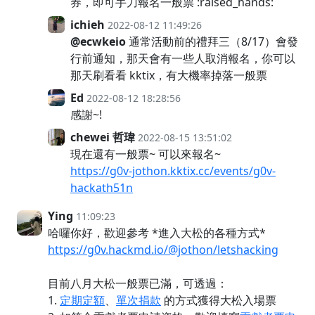
券，即可手刀報名一般票 :raised_hands:
ichieh
2022-08-12 11:49:26
@ecwkeio
通常活動前的禮拜三（8/17）會發
行前通知，那天會有一些人取消報名，你可以
那天刷看看 kktix，有大機率掉落一般票
Ed
2022-08-12 18:28:56
感謝~!
chewei 哲瑋
2022-08-15 13:51:02
現在還有一般票~ 可以來報名~
https://g0v-jothon.kktix.cc/events/g0v-
hackath51n
Ying
11:09:23
哈囉你好，歡迎參考 *進入大松的各種方式*
https://g0v.hackmd.io/@jothon/letshacking
目前八月大松一般票已滿，可透過：
1.
定期定額
、
單次捐款
的方式獲得大松入場票