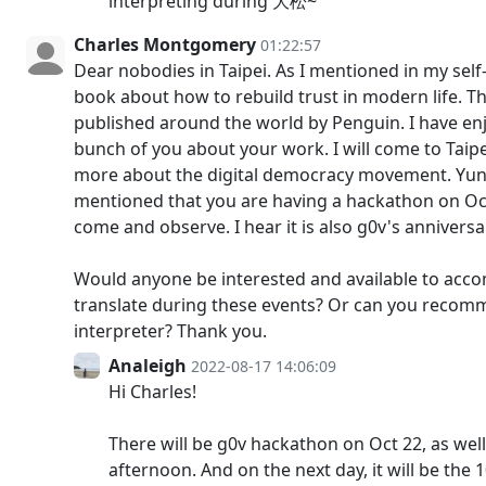
interpreting during 大松~
Charles Montgomery
01:22:57
Dear nobodies in Taipei. As I mentioned in my self-
book about how to rebuild trust in modern life. Th
published around the world by Penguin. I have enj
bunch of you about your work. I will come to Taipe
more about the digital democracy movement. Yu
mentioned that you are having a hackathon on Oct
come and observe. I hear it is also g0v's annivers
Would anyone be interested and available to ac
translate during these events? Or can you recom
interpreter? Thank you.
Analeigh
2022-08-17 14:06:09
Hi Charles!
There will be g0v hackathon on Oct 22, as well
afternoon. And on the next day, it will be the 