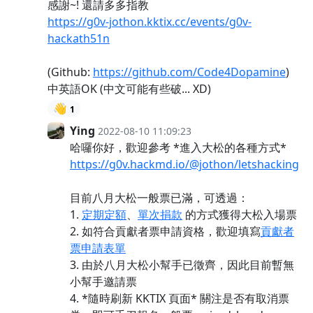
感謝~! 還請多多指教
https://g0v-jothon.kktix.cc/events/g0v-
hackath51n
(Github:
https://github.com/Code4Dopamine
)
中英語OK (中文可能有些破... XD)
👋
1
Ying
2022-08-10 11:09:23
哈囉你好，歡迎參考 *進入大松的各種方式*
https://g0v.hackmd.io/@jothon/letshacking
目前八月大松一般票已滿，可透過：
1.
定期定額
、
單次捐款
的方式獲得大松入場票
2. 如符合貢獻者票申請資格，歡迎填寫
貢獻者
票申請表單
3. 由於八月大松小幫手已徵齊，因此目前暫無
小幫手邀請票
4. *隨時刷新 KKTIX 頁面* 關注是否有取消票