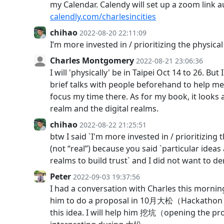
my Calendar. Calendy will set up a zoom link a
calendly.com/charlesincities
chihao
2022-08-20 22:11:09
I’m more invested in / prioritizing the physica
Charles Montgomery
2022-08-21 23:06:36
I will 'physically' be in Taipei Oct 14 to 26. Bu
brief talks with people beforehand to help m
focus my time there. As for my book, it looks 
realm and the digital realms.
chihao
2022-08-22 21:25:51
btw I said `I'm more invested in / prioritizing 
(not “real”) because you said `particular ideas
realms to build trust` and I did not want to de
Peter
2022-09-03 19:37:56
I had a conversation with Charles this morn
him to do a proposal in 10月大松（Hackathon
this idea. I will help him 挖坑（opening the p