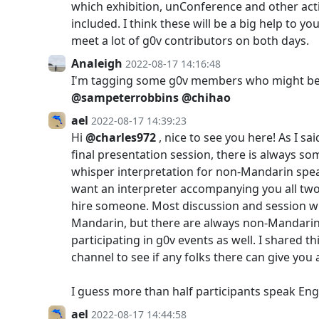
which exhibition, unConference and other activ
included. I think these will be a big help to y
meet a lot of g0v contributors on both days.
Analeigh
2022-08-17 14:16:48
I'm tagging some g0v members who might be 
@sampeterrobbins
@chihao
ael
2022-08-17 14:39:23
Hi
@charles972
, nice to see you here! As I sai
final presentation session, there is always s
whisper interpretation for non-Mandarin spea
want an interpreter accompanying you all two
hire someone. Most discussion and session wi
Mandarin, but there are always non-Mandari
participating in g0v events as well. I shared th
channel to see if any folks there can give you 
I guess more than half participants speak Engl
ael
2022-08-17 14:44:58