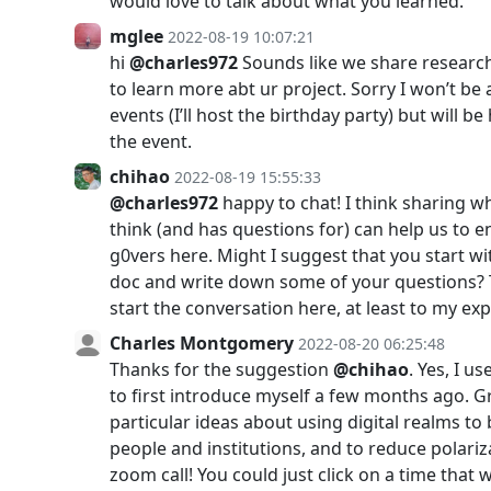
would love to talk about what you learned.
mglee
2022-08-19 10:07:21
hi
@charles972
Sounds like we share research 
to learn more abt ur project. Sorry I won’t be 
events (I’ll host the birthday party) but will be
the event.
chihao
2022-08-19 15:55:33
@charles972
happy to chat! I think sharing 
think (and has questions for) can help us to
g0vers here. Might I suggest that you start 
doc and write down some of your questions? 
start the conversation here, at least to my exp
Charles Montgomery
2022-08-20 06:25:48
Thanks for the suggestion
@chihao
. Yes, I 
to first introduce myself a few months ago. Gr
particular ideas about using digital realms to
people and institutions, and to reduce polariza
zoom call! You could just click on a time that 