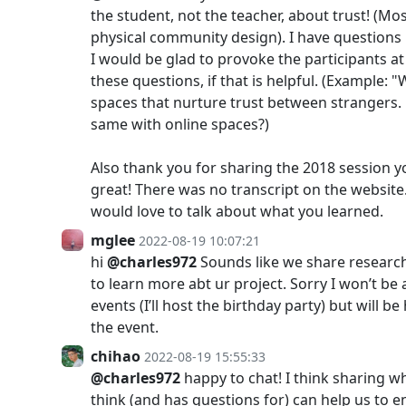
the student, not the teacher, about trust! (Mos
physical community design). I have questions
I would be glad to provoke the participants a
these questions, if that is helpful. (Example: 
spaces that nurture trust between strangers
same with online spaces?)
Also thank you for sharing the 2018 session yo
great! There was no transcript on the website
would love to talk about what you learned.
mglee
2022-08-19 10:07:21
hi
@charles972
Sounds like we share research 
to learn more abt ur project. Sorry I won’t be 
events (I’ll host the birthday party) but will be
the event.
chihao
2022-08-19 15:55:33
@charles972
happy to chat! I think sharing 
think (and has questions for) can help us to