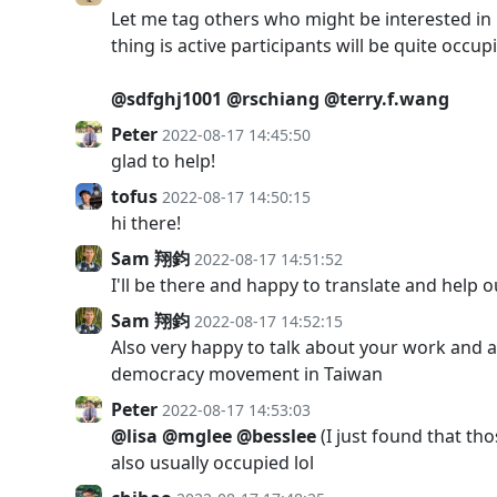
Let me tag others who might be interested in 
thing is active participants will be quite occup
@sdfghj1001
@rschiang
@terry.f.wang
Peter
2022-08-17 14:45:50
glad to help!
tofus
2022-08-17 14:50:15
hi there!
Sam 翔鈞
2022-08-17 14:51:52
I'll be there and happy to translate and help ou
Sam 翔鈞
2022-08-17 14:52:15
Also very happy to talk about your work and a
democracy movement in Taiwan
Peter
2022-08-17 14:53:03
@lisa
@mglee
@besslee
(I just found that th
also usually occupied lol