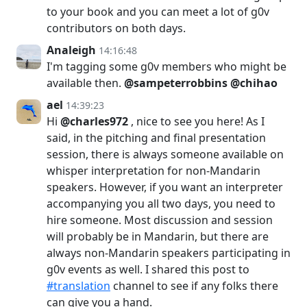
to your book and you can meet a lot of g0v
contributors on both days.
Analeigh
14:16:48
I'm tagging some g0v members who might be
available then.
@sampeterrobbins
@chihao
ael
14:39:23
Hi
@charles972
, nice to see you here! As I
said, in the pitching and final presentation
session, there is always someone available on
whisper interpretation for non-Mandarin
speakers. However, if you want an interpreter
accompanying you all two days, you need to
hire someone. Most discussion and session
will probably be in Mandarin, but there are
always non-Mandarin speakers participating in
g0v events as well. I shared this post to
#translation
channel to see if any folks there
can give you a hand.