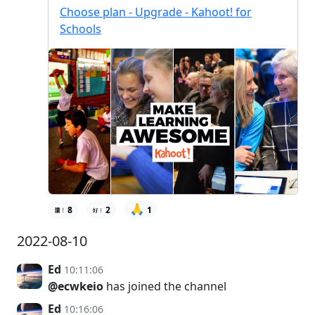
Choose plan - Upgrade - Kahoot! for
Schools
🙏
8
2
1
2022-08-10
Ed
10:11:06
@ecwkeio
has joined the channel
Ed
10:16:06