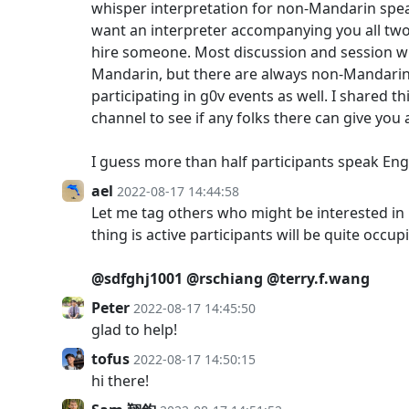
whisper interpretation for non-Mandarin spea
want an interpreter accompanying you all two
hire someone. Most discussion and session wi
Mandarin, but there are always non-Mandari
participating in g0v events as well. I shared th
channel to see if any folks there can give you 
I guess more than half participants speak Engl
ael
2022-08-17 14:44:58
Let me tag others who might be interested in 
thing is active participants will be quite occup
@sdfghj1001
@rschiang
@terry.f.wang
Peter
2022-08-17 14:45:50
glad to help!
tofus
2022-08-17 14:50:15
hi there!