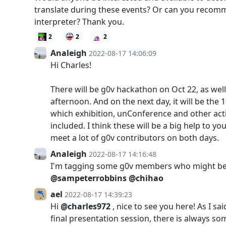
translate during these events? Or can you recom
interpreter? Thank you.
2
2
2
Analeigh
2022-08-17 14:06:09
Hi Charles!
There will be g0v hackathon on Oct 22, as well
afternoon. And on the next day, it will be the 
which exhibition, unConference and other activ
included. I think these will be a big help to y
meet a lot of g0v contributors on both days.
Analeigh
2022-08-17 14:16:48
I'm tagging some g0v members who might be 
@sampeterrobbins
@chihao
ael
2022-08-17 14:39:23
Hi
@charles972
, nice to see you here! As I sai
final presentation session, there is always s