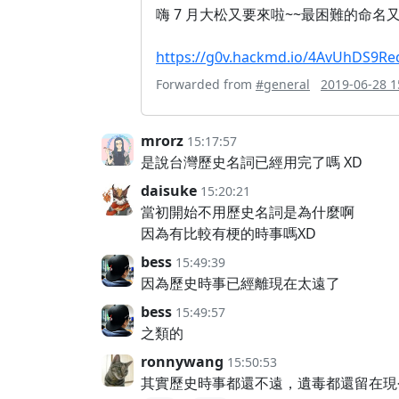
嗨 7 月大松又要來啦~~最困難的命
https://g0v.hackmd.io/4AvUhDS9Re
Forwarded from
#general
2019-06-28 1
mrorz
15:17:57
是說台灣歷史名詞已經用完了嗎 XD
daisuke
15:20:21
當初開始不用歷史名詞是為什麼啊
因為有比較有梗的時事嗎XD
bess
15:49:39
因為歷史時事已經離現在太遠了
bess
15:49:57
之類的
ronnywang
15:50:53
其實歷史時事都還不遠，遺毒都還留在現今