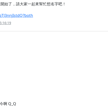
名又開始了，請大家一起來幫忙想名字吧！
qTJ3nnjIstdQ?both
5:16:19
啊 Q_Q