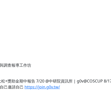
與調查報導工作坊
: 下次大松+獎助金期中報告 7/20 @中研院資訊所 | g0v@COSCUP 8/17
 自己邀請自己
https://join.g0v.tw/