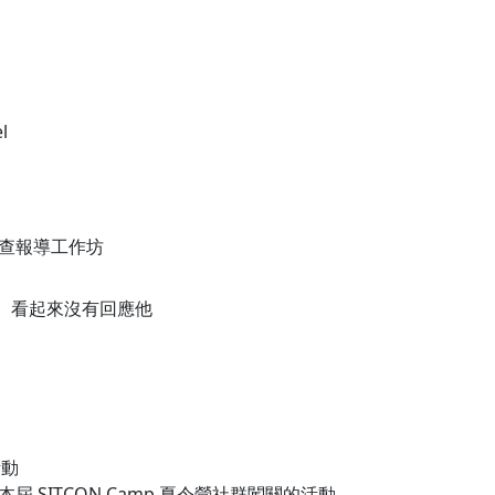
l
查報導工作坊
消息 看起來沒有回應他
活動
 SITCON Camp 夏令營社群闖關的活動