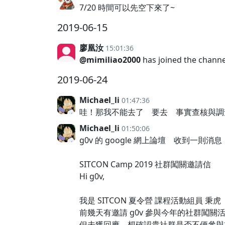
7/20 時間可以先空下來了~
2019-06-15
廖凰汝
15:01:36
@mimiliao2000
has joined the channe
2019-06-24
Michael_li
01:47:36
哇！那我不能去了 要去 事實查核與調
Michael_li
01:50:06
g0v 的 google 網上論壇 收到一則
SITCON Camp 2019 社群闖關邀請信
Hi g0v,
我是 SITCON 夏令營 課程活動組員 秉虎
前幾天有邀請 g0v 參與今年的社群闖關
但未獲回應，想確認貴社群是否不便參與本屆