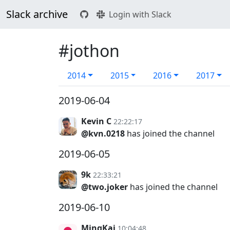
Slack archive
Login with Slack
#jothon
2014
2015
2016
2017
2019-06-04
Kevin C
22:22:17
@kvn.0218
has joined the channel
2019-06-05
9k
22:33:21
@two.joker
has joined the channel
2019-06-10
MingKai
10:04:48