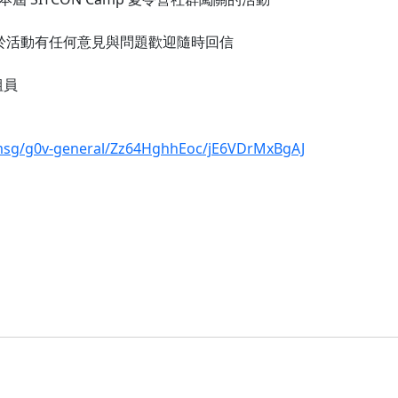
，關於活動有任何意見與問題歡迎隨時回信
組員
!msg/g0v-general/Zz64HghhEoc/jE6VDrMxBgAJ