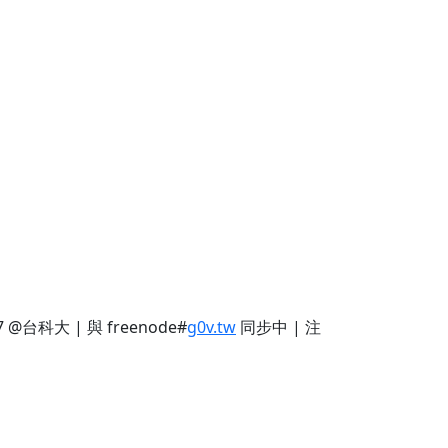
 @台科大 | 與 freenode#
g0v.tw
同步中 | 注