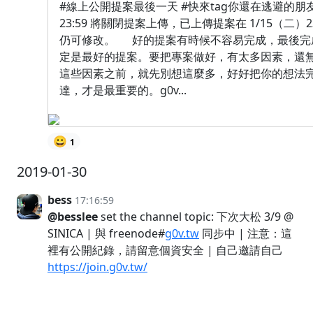
#線上公開提案最後一天 #快來tag你還在逃避的
23:59 將關閉提案上傳，已上傳提案在 1/15（二）23
仍可修改。 好的提案有時候不容易完成，最後完
定是最好的提案。要把專案做好，有太多因素，還
這些因素之前，就先別想這麼多，好好把你的想法
達，才是最重要的。g0v...
😀
1
2019-01-30
bess
17:16:59
@besslee
set the channel topic: 下次大松 3/9 @
SINICA | 與 freenode#
g0v.tw
同步中 | 注意：這
裡有公開紀錄，請留意個資安全 | 自己邀請自己
https://join.g0v.tw/