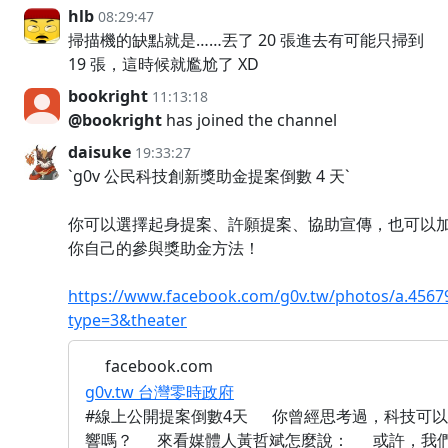
hlb
08:29:47
掃描機的缺點就是……丟了 20 張進去有可能只掃到
19 張，這時候就尷尬了 XD
bookright
11:13:18
@bookright
has joined the channel
daisuke
19:33:27
`g0v 公民科技創新獎助金提案倒數 4 天`
你可以選擇起身提案、許願提案、協助宣傳，也可以
你自己的參與獎助金方法！
https://www.facebook.com/g0v.tw/photos/a.456
type=3&theater
facebook.com
g0v.tw 台灣零時政府
#線上公開提案倒數4天 你曾經思考過，科技可
響嗎？ 來看媒體人黃哲斌怎麼說： 或許，我們