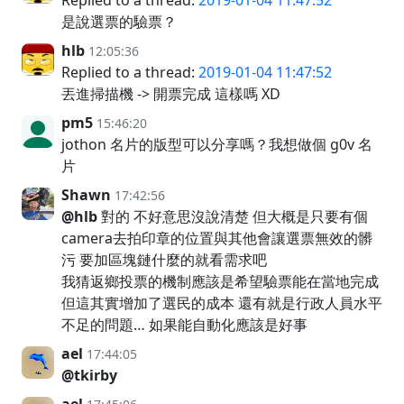
Replied to a thread:
2019-01-04 11:47:52
是說選票的驗票？
hlb
12:05:36
Replied to a thread:
2019-01-04 11:47:52
丟進掃描機 -> 開票完成 這樣嗎 XD
pm5
15:46:20
jothon 名片的版型可以分享嗎？我想做個 g0v 名
片
Shawn
17:42:56
@hlb
對的 不好意思沒說清楚 但大概是只要有個
camera去拍印章的位置與其他會讓選票無效的髒
污 要加區塊鏈什麼的就看需求吧
我猜返鄉投票的機制應該是希望驗票能在當地完成
但這其實增加了選民的成本 還有就是行政人員水平
不足的問題… 如果能自動化應該是好事
ael
17:44:05
@tkirby