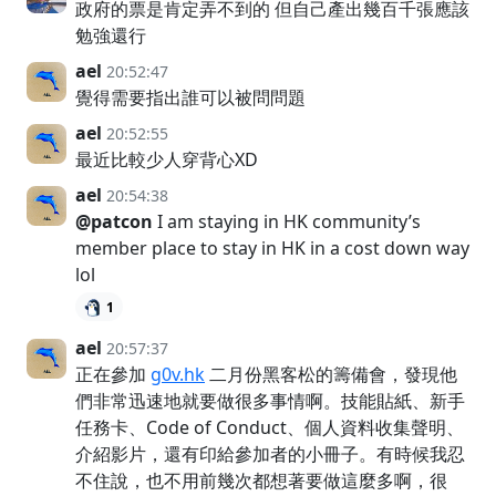
政府的票是肯定弄不到的 但自己產出幾百千張應該
勉強還行
ael
20:52:47
覺得需要指出誰可以被問問題
ael
20:52:55
最近比較少人穿背心XD
ael
20:54:38
@patcon
I am staying in HK community’s
member place to stay in HK in a cost down way
lol
1
ael
20:57:37
正在參加
g0v.hk
二月份黑客松的籌備會，發現他
們非常迅速地就要做很多事情啊。技能貼紙、新手
任務卡、Code of Conduct、個人資料收集聲明、
介紹影片，還有印給參加者的小冊子。有時候我忍
不住說，也不用前幾次都想著要做這麼多啊，很