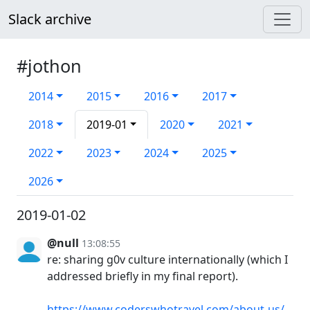
Slack archive
#jothon
2014
2015
2016
2017
2018
2019-01
2020
2021
2022
2023
2024
2025
2026
2019-01-02
@null
13:08:55
re: sharing g0v culture internationally (which I
addressed briefly in my final report).
https://www.coderswhotravel.com/about-us/