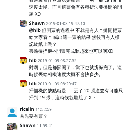
看這種奇怪蓋章法是廢票」，用一般 camera
速度太慢。而且選票會有各種折法要攤開的問
題 XD
Shawn
2019-01-08 19:47:10
@hlb
但開票的過程中 不就是有人＊攤開把票
給大家看＊ 喊出這一票的結果 然後再有人標
記於紙上嗎？
丟進掃描機->開票完成聽起來也可以啊XD
hlb
2019-01-09 08:27:55
對啊，但是都攤開了，當下也就辨識完了。這
時候丟給相機速度大概不會快多少。
hlb
2019-01-09 08:29:47
掃描機的缺點就是……丟了 20 張進去有可能只
掃到 19 張，這時候就尷尬了 XD
ricelin
11:52:59
首先要有票？
Shawn
11:59:41