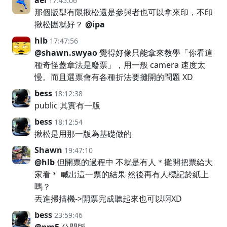
ael
17:45:06
那個版型有限揪松還是參與者也可以拿來印，不印
揪松團就好？
@ipa
hlb
17:47:56
@shawn.swyao
覺得好像只能拿來教學「你看這
種奇怪蓋章法是廢票」，用一般 camera 速度太
慢。而且選票會有各種折法要攤開的問題 XD
bess
18:12:38
public 其實有一版
bess
18:12:54
揪松是用那一版為基礎做的
Shawn
19:47:10
@hlb
但開票的過程中 不就是有人＊攤開把票給大
家看＊ 喊出這一票的結果 然後再有人標記於紙上
嗎？
丟進掃描機->開票完成聽起來也可以啊XD
bess
23:59:46