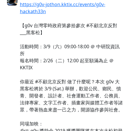
https://g0v-jothon.kktix.cc/events/g0v-
hackath33n
【g0v 台灣零時政府第參拾參次 #不顧北京反對
___黑客松】
活動時間：3/9（六）09:00-18:00 ＠ 中研院資訊
所
報名時間：2/26（二）12:00 起至額滿為止 ＠
KKTIX
你最近 #不顧北京反對 做了什麼呢？本次 g0v 大
黑客松將於 3/9 (Sat.) 舉辦，歡迎公民、鄉民、憤
青、開發者、設計者、社會運動工作者、公務員、
法律專家、文字工作者、插畫家與媒體工作者等諸
眾，帶著熱血來盡一己之力，開源協作參與社會。
同場加映：
:fist: g0v 獎助金 2019 獲獎團隊將在本次大松初登