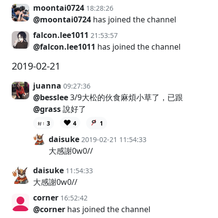
moontai0724
18:28:26
@moontai0724
has joined the channel
falcon.lee1011
21:53:57
@falcon.lee1011
has joined the channel
2019-02-21
juanna
09:27:36
@besslee
3/9大松的伙食麻煩小草了，已跟
@grass
說好了
❤️
3
4
1
daisuke
2019-02-21 11:54:33
大感謝0w0//
daisuke
11:54:33
大感謝0w0//
corner
16:52:42
@corner
has joined the channel