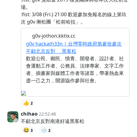
場。
:fist: 3/08 (Fri.) 21:00 歡迎參加免報名的線上第玖
次 g0v 揪松團「松前哈拉」。
g0v-jothon.kktix.cc
g0v hackath33n | 台灣零時政府第參拾參次
不顧北京反對___黑客松
歡迎公民、鄉民、憤青、開發者、設計者、社
會運動工作者、公務員、法律專家、文字工作
者、插畫家與媒體工作者等諸眾，帶著熱血來
盡一己之力，開源協作參與社會。
👍
2
chihao
22:52:48
不顧北京反對南港好遠黑客松
😂
🌧️
3
2