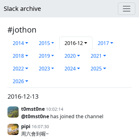
Slack archive
#jothon
2014
2015
2016-12
2017
2018
2019
2020
2021
2022
2023
2024
2025
2026
2016-12-13
t0mst0ne
10:02:14
@t0mst0ne
has joined the channel
pipi
16:07:30
周六會到喔~