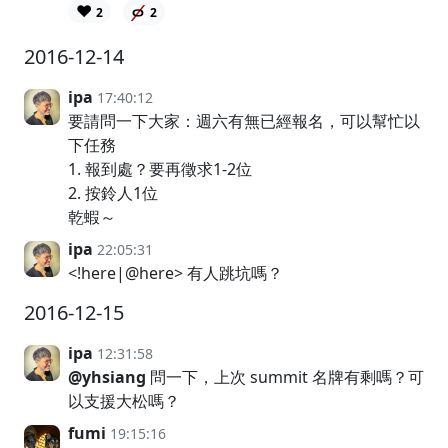
❤️
2
2
2016-12-14
ipa
17:40:12
要請問一下大家：週六有無已經報名，可以幫忙以
下任務
1. 報到處？要再徵求1-2位
2. 按鈴人1位
乾蝦～
ipa
22:05:31
<!here|@here> 有人跳坑嗎？
2016-12-15
ipa
12:31:58
@yhsiang
問一下，上次 summit 名牌有剩嗎？可
以支援大松嗎？
fumi
19:15:16