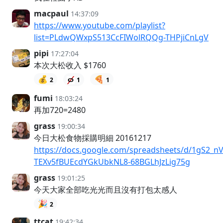
macpaul
14:37:09
https://www.youtube.com/playlist?
list=PLdwQWxpS513CcFIWolRQQg-THPjiCnLgV
pipi
17:27:04
本次大松收入 $1760
💰
🍕
2
1
1
fumi
18:03:24
再加720=2480
grass
19:00:34
今日大松食物採購明細 20161217
https://docs.google.com/spreadsheets/d/1gS2_nV
TEXv5fBUEcdYGkUbkNL8-68BGLhJzLig75g
grass
19:01:25
今天大家全部吃光光而且沒有打包太感人
🎉
2
ttcat
19:42:34