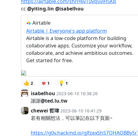
https://airtable.com/shrH6vT0vq5viHSKb
cc
@yiting.lin
@isabelhou
Airtable
Airtable | Everyone's app platform
Airtable is a low-code platform for building
collaborative apps. Customize your workflow,
collaborate, and achieve ambitious outcomes.
Get started for free.
👍
💡
2
1
1
isabelhou
2023-06-10 16:38:26
謝謝
@ted.lu.tw
chewei 哲瑋
2023-06-10 16:41:29
若有相關想法，可以筆記在以下頁面~
https://g0v.hackmd.io/gJfzexShS7OHAOBBy5r