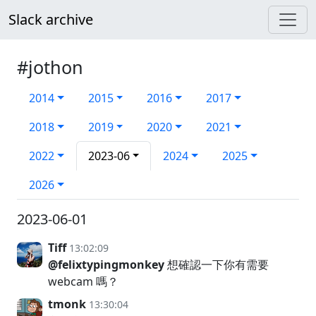
Slack archive
#jothon
2014
2015
2016
2017
2018
2019
2020
2021
2022
2023-06
2024
2025
2026
2023-06-01
Tiff
13:02:09
@felixtypingmonkey
想確認一下你有需要
webcam 嗎？
tmonk
13:30:04