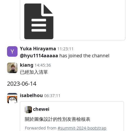
Yuka Hirayama
11:23:11
@hyu1114aaaaa
has joined the channel
kiang
14:45:36
已經加入清單
2023-06-14
isabelhou
06:37:11
chewei
關於圖像設計的性別友善檢核表
Forwarded from
#summit-2024-bootstrap