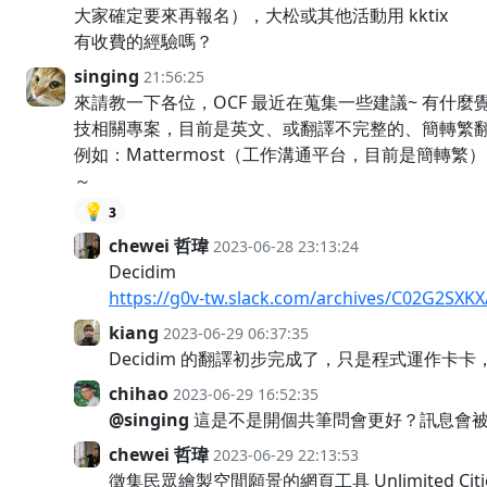
大家確定要來再報名），大松或其他活動用 kktix
有收費的經驗嗎？
singing
21:56:25
來請教一下各位，OCF 最近在蒐集一些建議~ 有什
技相關專案，目前是英文、或翻譯不完整的、簡轉繁
例如：Mattermost（工作溝通平台，目前是簡轉
～
💡
3
chewei 哲瑋
2023-06-28 23:13:24
Decidim
https://g0v-tw.slack.com/archives/C02G2SX
kiang
2023-06-29 06:37:35
Decidim 的翻譯初步完成了，只是程式運作卡卡，
chihao
2023-06-29 16:52:35
@singing
這是不是開個共筆問會更好？訊息會被洗
chewei 哲瑋
2023-06-29 22:13:53
徵集民眾繪製空間願景的網頁工具 Unlimited Citie