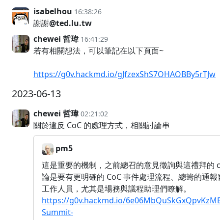
isabelhou
16:38:26
謝謝
@ted.lu.tw
chewei 哲瑋
16:41:29
若有相關想法，可以筆記在以下頁面~
https://g0v.hackmd.io/gJfzexShS7OHAOBBy5rTJw
2023-06-13
chewei 哲瑋
02:21:02
關於違反 CoC 的處理方式，相關討論串
pm5
這是重要的機制，之前總召的意見徵詢與這禮拜的 co
論是要有更明確的 CoC 事件處理流程、總籌的通
工作人員，尤其是場務與議程助理們瞭解。
https://g0v.hackmd.io/6e06MbQuSkGxQpvKzM
Summit-