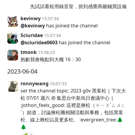
先試試看租用錄音室，抓到感覺再砸錢買設備
kevinwy
15:57:34
@kevinwy
has joined the channel
Sciuridae
15:57:34
@sciuridae0603
has joined the channel
tmonk
15:58:23
抱歉我會晚點到大概 16：30
2023-06-04
ronnywang
10:07:33
set the channel topic: 2023 g0v 黑客松 | 下次大
松 07/01 週六 @ 集思台中新烏日會議中心 |
:jothon_feels_good: 這裡是揪松（ㄐㄧㄡˋㄙㄨㄥ
ˋ）頻道，討論揪松團相關活動與事務，包括黑客
松、線上揪松以及更多松。 :evergreen_tree:🌲
🌲