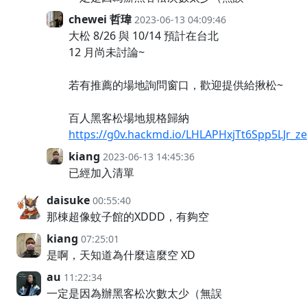
chewei 哲瑋
2023-06-13 04:09:46
大松 8/26 與 10/14 預計在台北
12 月尚未討論~
若有推薦的場地詢問窗口，歡迎提供給揪松~
百人黑客松場地規格歸納
https://g0v.hackmd.io/LHLAPHxjTt6Spp5LJr_z
kiang
2023-06-13 14:45:36
已經加入清單
daisuke
00:55:40
那棟超像蚊子館的XDDD，有夠空
kiang
07:25:01
是啊，天知道為什麼這麼空 XD
au
11:22:34
一定是因為辦黑客松次數太少（無誤