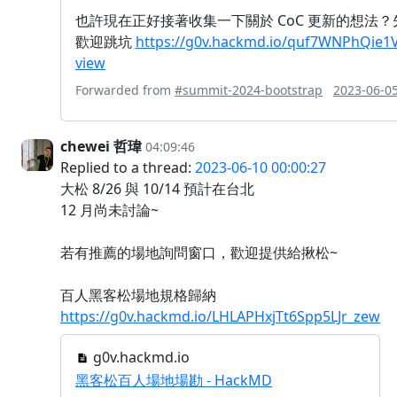
也許現在正好接著收集一下關於 CoC 更新的想法
歡迎跳坑
https://g0v.hackmd.io/quf7WNPhQie
view
Forwarded from
#summit-2024-bootstrap
2023-06-05
chewei 哲瑋
04:09:46
Replied to a thread:
2023-06-10 00:00:27
大松 8/26 與 10/14 預計在台北
12 月尚未討論~
若有推薦的場地詢問窗口，歡迎提供給揪松~
百人黑客松場地規格歸納
https://g0v.hackmd.io/LHLAPHxjTt6Spp5LJr_zew
g0v.hackmd.io
黑客松百人場地場勘 - HackMD