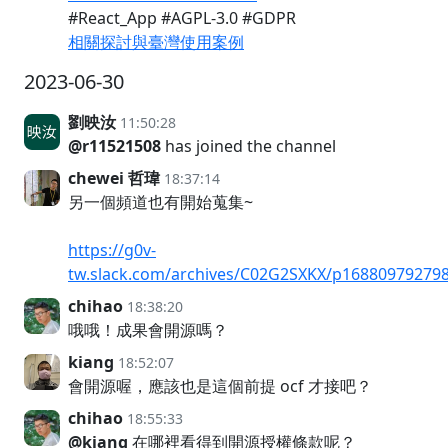
#React_App #AGPL-3.0 #GDPR
相關探討與臺灣使用案例
2023-06-30
劉映汝
11:50:28
@r11521508
has joined the channel
chewei 哲瑋
18:37:14
另一個頻道也有開始蒐集~
https://g0v-
tw.slack.com/archives/C02G2SXKX/p16880979279
chihao
18:38:20
哦哦！成果會開源嗎？
kiang
18:52:07
會開源喔，應該也是這個前提 ocf 才接吧？
chihao
18:55:33
@kiang
在哪裡看得到開源授權條款呢？