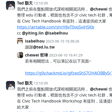
Ted 顥天
13:10:39
我們之前在盤點開放式課程相關資訊時，
@chewei
也
整理 edu 行動者，裡面也包含不少 civic tech 社群，
在 Civic Tech Handbook 有提到，這邊提供給大家
https://airtable.com/shrH6vT0vq5viHSKb
cc
@yiting.lin
@isabelhou
isabelhou
2023-06-10 16:38:26
謝謝
@ted.lu.tw
chewei 哲瑋
2023-06-10 16:41:29
若有相關想法，可以筆記在以下頁面~
https://g0v.hackmd.io/gJfzexShS7OHAOBBy5r
Ted 顥天
13:10:39
我們之前在盤點開放式課程相關資訊時，
@chewei
也
整理 edu 行動者，裡面也包含不少 civic tech 社群，
在 Civic Tech Handbook Workshop 有提到，這邊
給大家