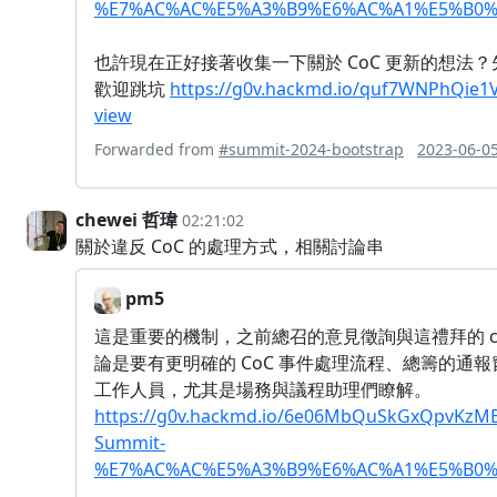
%E7%AC%AC%E5%A3%B9%E6%AC%A1%E5%B0%
也許現在正好接著收集一下關於 CoC 更新的想法
歡迎跳坑
https://g0v.hackmd.io/quf7WNPhQie
view
Forwarded from
#summit-2024-bootstrap
2023-06-05
chewei 哲瑋
02:21:02
關於違反 CoC 的處理方式，相關討論串
pm5
這是重要的機制，之前總召的意見徵詢與這禮拜的 co
論是要有更明確的 CoC 事件處理流程、總籌的通
工作人員，尤其是場務與議程助理們瞭解。
https://g0v.hackmd.io/6e06MbQuSkGxQpvKzM
Summit-
%E7%AC%AC%E5%A3%B9%E6%AC%A1%E5%B0%