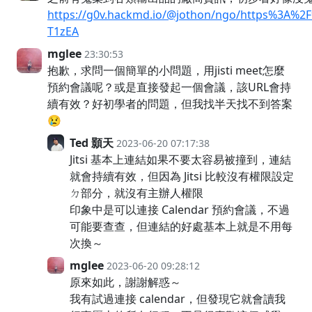
https://g0v.hackmd.io/@jothon/ngo/https%3A%
T1zEA
mglee
23:30:53
抱歉，求問一個簡單的小問題，用jisti meet怎麼
預約會議呢？或是直接發起一個會議，該URL會持
續有效？好初學者的問題，但我找半天找不到答案
😢
Ted 顥天
2023-06-20 07:17:38
Jitsi 基本上連結如果不要太容易被撞到，連結
就會持續有效，但因為 Jitsi 比較沒有權限設定
ㄉ部分，就沒有主辦人權限
印象中是可以連接 Calendar 預約會議，不過
可能要查查，但連結的好處基本上就是不用每
次換～
mglee
2023-06-20 09:28:12
原來如此，謝謝解惑～
我有試過連接 calendar，但發現它就會讀我