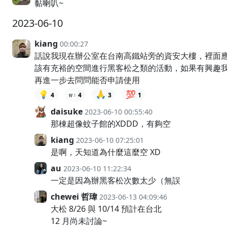
黏喇叭~
2023-06-10
kiang
00:00:27
話說我現在辦公室在台南高鐵站旁的資安大樓，裡面
該有充裕的空間進行黑客松之類的活動，如果有興趣
再進一步去問問能否申請使用
💡
🙏
💯
4
4
3
1
daisuke
2023-06-10 00:55:40
那棟超像蚊子館的XDDD，有夠空
kiang
2023-06-10 07:25:01
是啊，天知道為什麼這麼空 XD
au
2023-06-10 11:22:34
一定是因為辦黑客松次數太少（無誤
chewei 哲瑋
2023-06-13 04:09:46
大松 8/26 與 10/14 預計在台北
12 月尚未討論~