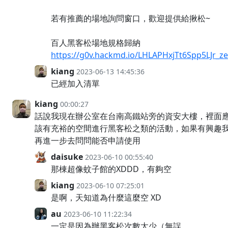
若有推薦的場地詢問窗口，歡迎提供給揪松~
百人黑客松場地規格歸納
https://g0v.hackmd.io/LHLAPHxjTt6Spp5LJr_z
kiang
2023-06-13 14:45:36
已經加入清單
kiang
00:00:27
話說我現在辦公室在台南高鐵站旁的資安大樓，裡面
該有充裕的空間進行黑客松之類的活動，如果有興趣
再進一步去問問能否申請使用
daisuke
2023-06-10 00:55:40
那棟超像蚊子館的XDDD，有夠空
kiang
2023-06-10 07:25:01
是啊，天知道為什麼這麼空 XD
au
2023-06-10 11:22:34
一定是因為辦黑客松次數太少（無誤