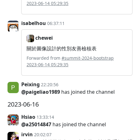
2023-06-14 05:29:35
isabelhou
06:37:11
chewei
關於圖像設計的性別友善檢核表
Forwarded from
#summit-2024-bootstrap
2023-06-14 05:29:35
Peixing
22:20:56
@paigeliao1989
has joined the channel
2023-06-16
Hsiao
13:33:14
@a25014847
has joined the channel
irvin
20:02:07