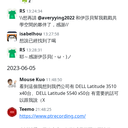
☘️
2
RS
13:24:34
\\想再請
@averyying2022
和伊莎貝幫我戳戳共
學空間的夥伴了，感謝//
isabelhou
13:27:58
想說已經找到了喝
RS
13:28:31
耶～感謝伊莎貝(・ω・)ノ
2023-06-05
Mouse Kuo
11:48:50
看到這個我想到我們公司有 DELL Latitude 3510
x40台、DELL Latitude 5540 x50台 有需要的話可
以跟我說（X
Teemo
21:48:25
https://www.ptrecording.com/