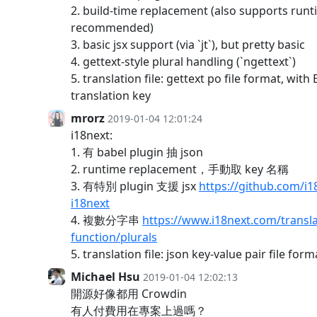
2. build-time replacement (also supports runt
recommended)
3. basic jsx support (via `jt`), but pretty basic
4. gettext-style plural handling (`ngettext`)
5. translation file: gettext po file format, with
translation key
mrorz
2019-01-04 12:01:24
i18next:
1. 有 babel plugin 抽 json
2. runtime replacement，手動取 key 名稱
3. 有特別 plugin 支援 jsx
https://github.com/i1
i18next
4. 複數分字串
https://www.i18next.com/transla
function/plurals
5. translation file: json key-value pair file form
Michael Hsu
2019-01-04 12:02:13
開源好像都用 Crowdin
有人付費用在專案上過嗎？