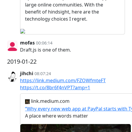
large online communities. With the
benefit of hindsight, here are the
technology choices I regret.
mofas
00:06:14
Draft.js is one of them.
2019-01-22
jihchi
08:07:24
https://link.medium.com/FZOWfmteFT
https://t.co/8br6f4nVPT?amp=1
link.medium.com
“Why every new web app at PayPal starts with T
A place where words matter