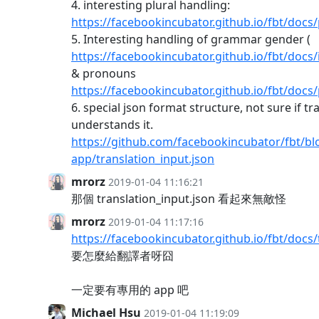
4. interesting plural handling:
https://facebookincubator.github.io/fbt/docs/
5. Interesting handling of grammar gender (
https://facebookincubator.github.io/fbt/docs
& pronouns
https://facebookincubator.github.io/fbt/doc
6. special json format structure, not sure if t
understands it.
https://github.com/facebookincubator/fbt/b
app/translation_input.json
mrorz
2019-01-04 11:16:21
那個 translation_input.json 看起來無敵怪
mrorz
2019-01-04 11:17:16
https://facebookincubator.github.io/fbt/docs/
要怎麼給翻譯者呀囧
一定要有專用的 app 吧
Michael Hsu
2019-01-04 11:19:09