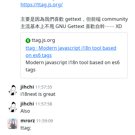
https://ttag.js.org/
主要是因為我們喜歡 gettext，但前端 community
主流基本上不甩 GNU Gettext 喜歡自幹⋯⋯ XD
ttag.js.org
ttag · Modern javascript i18n tool based
on es6 tags
Modern javascript i18n tool based on es6
tags
jihchi
11:57:55
i18next is great
jihchi
11:57:58
Also
mrorz
11:59:09
ttag: