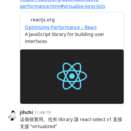
performance.html#virtualize-long-lists
reactjs.org
Optimizing Performance – React
A JavaScript library for building user
interfaces
jihchi
11:49:19
這個很實用。也有 library 讓 react-select v1 直接
支援 “virtualized”