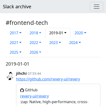
Slack archive
#frontend-tech
2017
2018
2019-01
2020
2021
2022
2023
2024
2025
2026
2019-01-01
jihchi
07:55:44
https://github.com/revery-ui/revery
GitHub
revery-ui/revery
:zap: Native, high-performance, cross-