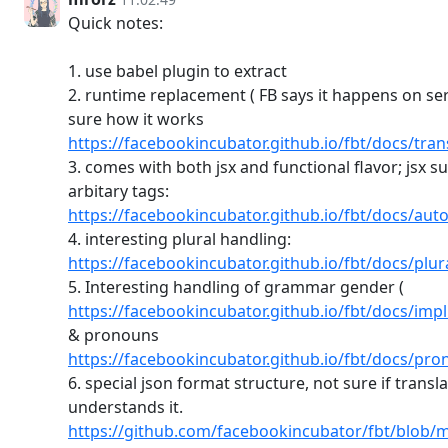
Quick notes:
1. use babel plugin to extract
2. runtime replacement ( FB says it happens on ser
sure how it works
https://facebookincubator.github.io/fbt/docs/tra
3. comes with both jsx and functional flavor; jsx s
arbitary tags:
https://facebookincubator.github.io/fbt/docs/au
4. interesting plural handling:
https://facebookincubator.github.io/fbt/docs/plur
5. Interesting handling of grammar gender (
https://facebookincubator.github.io/fbt/docs/imp
& pronouns
https://facebookincubator.github.io/fbt/docs/pr
6. special json format structure, not sure if transl
understands it.
https://github.com/facebookincubator/fbt/blob/