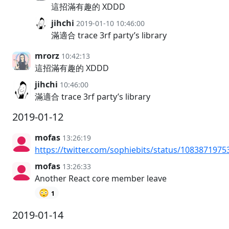
這招滿有趣的 XDDD
jihchi
2019-01-10 10:46:00
滿適合 trace 3rf party’s library
mrorz
10:42:13
這招滿有趣的 XDDD
jihchi
10:46:00
滿適合 trace 3rf party’s library
2019-01-12
mofas
13:26:19
https://twitter.com/sophiebits/status/108387197
mofas
13:26:33
Another React core member leave
😳
1
2019-01-14