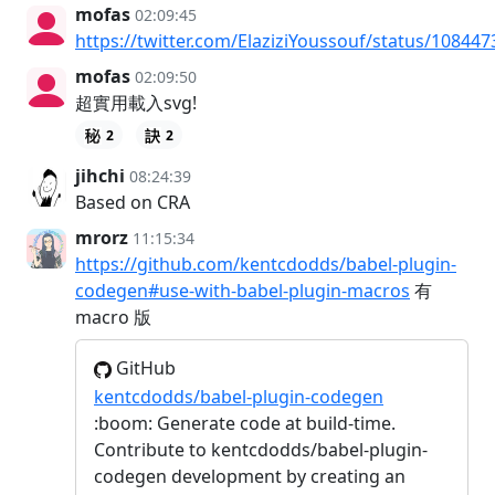
mofas
02:09:45
https://twitter.com/ElaziziYoussouf/status/1084
mofas
02:09:50
超實用載入svg!
2
2
jihchi
08:24:39
Based on CRA
mrorz
11:15:34
https://github.com/kentcdodds/babel-plugin-
codegen#use-with-babel-plugin-macros
有
macro 版
GitHub
kentcdodds/babel-plugin-codegen
:boom: Generate code at build-time.
Contribute to kentcdodds/babel-plugin-
codegen development by creating an