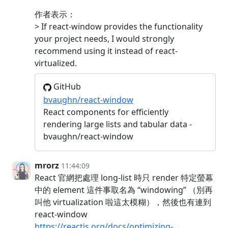
作者表示：
> If react-window provides the functionality
your project needs, I would strongly
recommend using it instead of react-
virtualized.
GitHub
bvaughn/react-window
React components for efficiently
rendering large lists and tabular data -
bvaughn/react-window
mrorz
11:44:09
React 官網把處理 long-list 時只 render 特定螢幕
中的 element 這件事取名為 “windowing” （別再
叫他 virtualization 啦這太模糊），然後也有連到
react-window
https://reactjs.org/docs/optimizing-