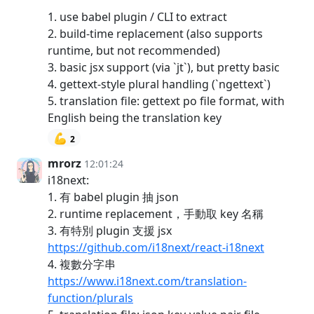
1. use babel plugin / CLI to extract
2. build-time replacement (also supports
runtime, but not recommended)
3. basic jsx support (via `jt`), but pretty basic
4. gettext-style plural handling (`ngettext`)
5. translation file: gettext po file format, with
English being the translation key
💪
2
mrorz
12:01:24
i18next:
1. 有 babel plugin 抽 json
2. runtime replacement，手動取 key 名稱
3. 有特別 plugin 支援 jsx
https://github.com/i18next/react-i18next
4. 複數分字串
https://www.i18next.com/translation-
function/plurals