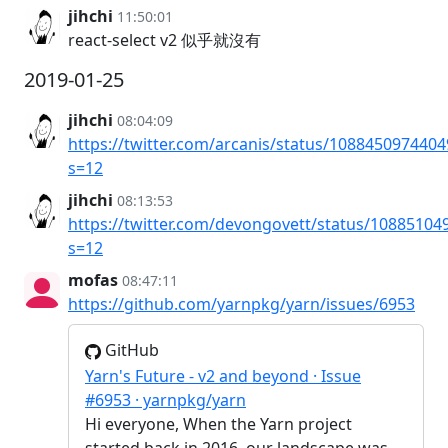
jihchi
11:50:01
react-select v2 似乎就沒有
2019-01-25
jihchi
08:04:09
https://twitter.com/arcanis/status/108845097440
s=12
jihchi
08:13:53
https://twitter.com/devongovett/status/1088510
s=12
mofas
08:47:11
https://github.com/yarnpkg/yarn/issues/6953
GitHub
Yarn's Future - v2 and beyond · Issue
#6953 · yarnpkg/yarn
Hi everyone, When the Yarn project
started back in 2016, our landscape was