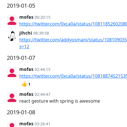
2019-01-05
mofas
00:20:15
https://twitter.com/0xca0a/status/108118526020
jihchi
08:39:58
https://twitter.com/addyosmani/status/10810903
s=12
2019-01-07
mofas
02:44:15
https://twitter.com/0xca0a/status/108188745215
👍
1
mofas
02:44:47
react gesture with spring is awesome
2019-01-08
mofas
03:26:41