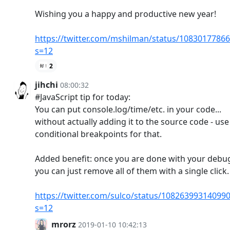
Wishing you a happy and productive new year!
https://twitter.com/mshilman/status/1083017786
s=12
2
jihchi
08:00:32
#JavaScript tip for today:
You can put console.log/time/etc. in your code...
without actually adding it to the source code - use
conditional breakpoints for that.
Added benefit: once you are done with your debu
you can just remove all of them with a single click.
https://twitter.com/sulco/status/10826399314099
s=12
mrorz
2019-01-10 10:42:13