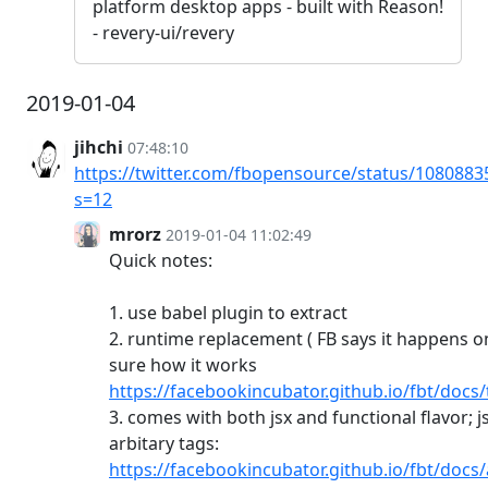
platform desktop apps - built with Reason!
- revery-ui/revery
2019-01-04
jihchi
07:48:10
https://twitter.com/fbopensource/status/108088
s=12
mrorz
2019-01-04 11:02:49
Quick notes:
1. use babel plugin to extract
2. runtime replacement ( FB says it happens on
sure how it works
https://facebookincubator.github.io/fbt/docs
3. comes with both jsx and functional flavor; 
arbitary tags:
https://facebookincubator.github.io/fbt/doc