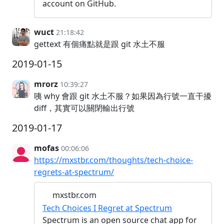
account on GitHub.
wuct
21:18:42
gettext 有個痛點就是跟 git 水土不服
2019-01-15
mrorz
10:39:27
咦 why 會跟 git 水土不服？如果因為行號一直干擾
diff，其實可以關閉輸出行號
2019-01-17
mofas
00:06:06
https://mxstbr.com/thoughts/tech-choice-
regrets-at-spectrum/
mxstbr.com
Tech Choices I Regret at Spectrum
Spectrum is an open source chat app for