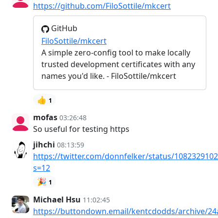
https://github.com/FiloSottile/mkcert
GitHub
FiloSottile/mkcert
A simple zero-config tool to make locally
trusted development certificates with any
names you'd like. - FiloSottile/mkcert
👍
1
mofas
03:26:48
So useful for testing https
jihchi
08:13:59
https://twitter.com/donnfelker/status/108232910
s=12
🎉
1
Michael Hsu
11:02:45
https://buttondown.email/kentcdodds/archive/24