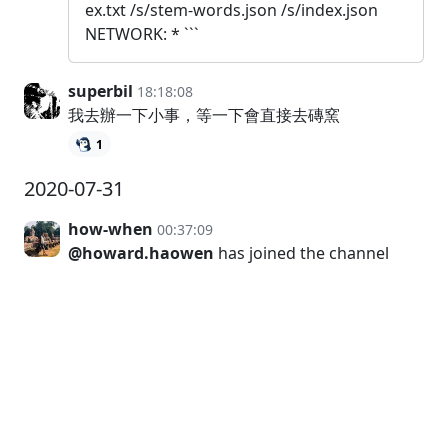
ex.txt /s/stem-words.json /s/index.json
NETWORK: * ```
superbil
18:18:08
我去辦一下小事，等一下會直接去磚窯
1
2020-07-31
how-when
00:37:09
@howard.haowen
has joined the channel