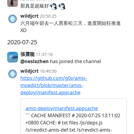
那真是超級好
wildjcrt
20:50:25
六月端午節去一人黑客松三天，進度開始狂推進
XD
2020-07-25
張震龍
11:37:18
@neslxzhen
has joined the channel
wildjcrt
16:40:50
https://github.com/g0v/amis-
moedict/blob/master/amis-
deploy/manifest.appcache
amis-deploy/manifest.appcache
``` CACHE MANIFEST # 2020-07-25 13:11:02
+0800 CACHE: # txt files /js/deps.js
/s/revdict-amis-def.txt /s/revdict-amis-