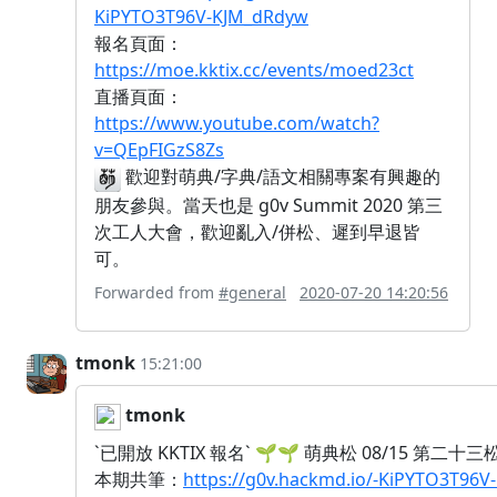
KiPYTO3T96V-KJM_dRdyw
報名頁面：
https://moe.kktix.cc/events/moed23ct
直播頁面：
https://www.youtube.com/watch?
v=QEpFIGzS8Zs
歡迎對萌典/字典/語文相關專案有興趣的
朋友參與。當天也是 g0v Summit 2020 第三
次工人大會，歡迎亂入/併松、遲到早退皆
可。
Forwarded from
#general
2020-07-20 14:20:56
tmonk
15:21:00
tmonk
`已開放 KKTIX 報名` 🌱🌱 萌典松 08/15 第二十三松 
本期共筆：
https://g0v.hackmd.io/-KiPYTO3T96