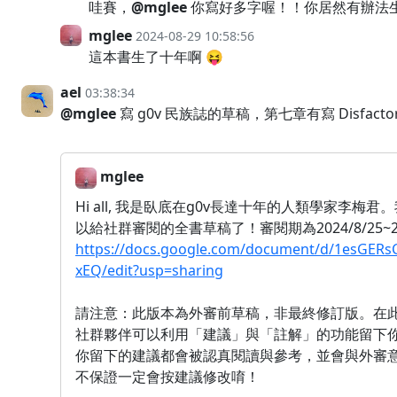
哇賽，
@mglee
你寫好多字喔！！你居然有辦法
mglee
2024-08-29 10:58:56
這本書生了十年啊 😝
ael
03:38:34
@mglee
寫 g0v 民族誌的草稿，第七章有寫 Disfac
mglee
Hi all, 我是臥底在g0v長達十年的人類學家李
以給社群審閱的全書草稿了！審閱期為2024/8/25~
https://docs.google.com/document/d/1esGER
xEQ/edit?usp=sharing
請注意：此版本為外審前草稿，非最終修訂版。在
社群夥伴可以利用「建議」與「註解」的功能留下你
你留下的建議都會被認真閱讀與參考，並會與外審意見
不保證一定會按建議修改唷！