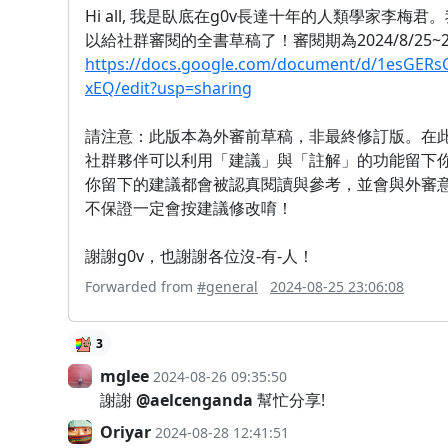
Hi all, 我是臥底在g0v長達十年的人類學家李
以給社群審閱的全書草稿了！審閱期為2024/8/25~
https://docs.google.com/document/d/1esGER
xEQ/edit?usp=sharing
請注意：此版本為外審前草稿，非最終修訂版。在
社群夥伴可以利用「建議」與「註解」的功能留下你
你留下的建議都會被認真閱讀與參考，並會與外審意見
不保證一定會按建議修改唷！
謝謝g0v，也謝謝各位沒-有-人！
Forwarded from
#general
2024-08-25 23:06:08
3
mglee
2024-08-26 09:35:50
謝謝
@aelcenganda
幫忙分享!
Oriyar
2024-08-28 12:41:51