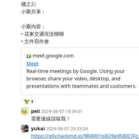
樓之2）
小聚共筆：
小聚內容：
• 花東交通現況聊聊
• 文件寫作會
meet.google.com
Meet
Real-time meetings by Google. Using your
browser, share your video, desktop, and
presentations with teammates and customers.
🦖
1
peii
2024-08-07 19:54:01
需要連線請敲我！
yukai
2024-08-07 20:33:24
https://g0v.hackmd.io/9R4Wl1o6Q9eIJS8XCJF