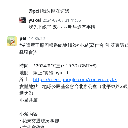
@peii
我先開在這邊
yukai
2024-08-07 21:41:56
我先下線了 88 ～～明早還有事情
peii
14:35:22
*# 違章工廠回報系統地182次小聚(寫作會 暨 花東議
亂聊會)*
時間：*2024/8/7(三)* 19:30 (GMT+8)
地點：線上/實體 hybrid
線上：
https://meet.google.com/coc-vuaa-ykz
實體地點：地球公民基金會台北辦公室（北平東路28號
樓之2）
小聚共筆：
小聚內容：
• 花東交通現況聊聊
• 文件寫作會