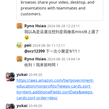
browser, share your video, desktop, and
presentations with teammates and
customers.
Ryno Hsiao
2024-08-28 12:23:11
我以為是這週沒想到是我徹底miss掉上週了
😵
peii
2024-08-30 11:12:11
@orz12399
下一次小聚是9/11！
Ryno Hsiao
2024-08-30 14:04:14
收到！我來留時間！
yukai
20:49:20
https://aws.amazon.com/tw/government-
education/nonprofits/?wwps-cards.sort-
by=item.additionalFields.sortDate&wwps-
cards.sort-order=desc
yukai
20:49:20