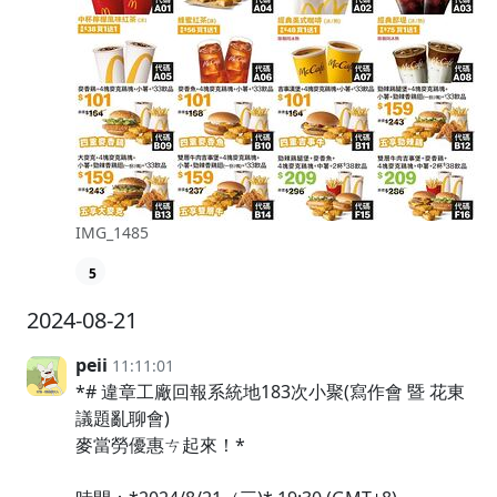
IMG_1485
5
2024-08-21
peii
11:11:01
*# 違章工廠回報系統地183次小聚(寫作會 暨 花東
議題亂聊會)
麥當勞優惠ㄘ起來！*