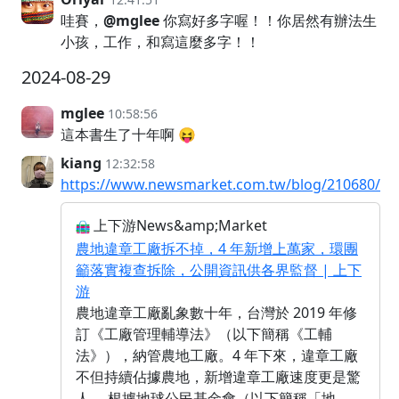
哇賽，
@mglee
你寫好多字喔！！你居然有辦法生
小孩，工作，和寫這麼多字！！
2024-08-29
mglee
10:58:56
這本書生了十年啊 😝
kiang
12:32:58
https://www.newsmarket.com.tw/blog/210680/
上下游News&amp;Market
農地違章工廠拆不掉，4 年新增上萬家，環團
籲落實複查拆除，公開資訊供各界監督 | 上下
游
農地違章工廠亂象數十年，台灣於 2019 年修
訂《工廠管理輔導法》（以下簡稱《工輔
法》），納管農地工廠。4 年下來，違章工廠
不但持續佔據農地，新增違章工廠速度更是驚
人。 根據地球公民基金會（以下簡稱「地